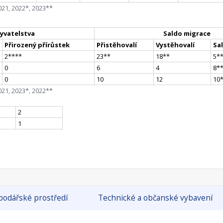
021, 2022*, 2023**
yvatelstva
Saldo migrace
Přirozený přírůstek
Přistěhovalí
Vystěhovalí
Sa
2
**
**
23
*
*
18
*
*
5
*
0
6
4
8
*
0
10
12
10
021, 2023*, 2022**
2
1
odářské prostředí
Technické a občanské vybavení