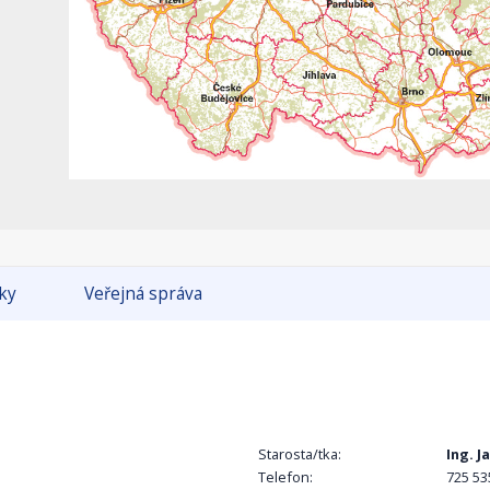
tky
Veřejná správa
Starosta/tka:
Ing. J
Telefon:
725 53