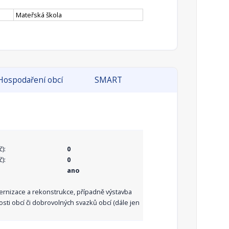
Mateřská škola
Hospodaření obcí
SMART
):
0
):
0
ano
dernizace a rekonstrukce, případně výstavba
sti obcí či dobrovolných svazků obcí (dále jen