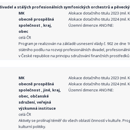
ivadel a stálých profesionálních symfonických orchestrů a pěvecký
MK
Alokace dotačního titulu 2023 (mil. Kč
obecně prospěšná
Alokace dotačního titulu 2024 (mil. Kč
společnost , kraj,
Územní dimenze ANO/NE:
obec
celá ČR
Program je realizován na základě usnesení vlády č. 902 ze dne 
státního podílu na rozvoji profesionálních divadel, profesionál
v České republice na principu sdružování finančních prostředků o
MK
Alokace dotačního titulu 2023 (mil. Kč
obecně prospěšná
Alokace dotačního titulu 2024 (mil. Kč
společnost , jiné, kraj,
Územní dimenze ANO/NE:
obec, občanské
sdružení, veřejná
výzkumná instituce
celá ČR
Aktivity se prolínají téměř do všech oblastí činností v kultuře. 
kulturní politiky.