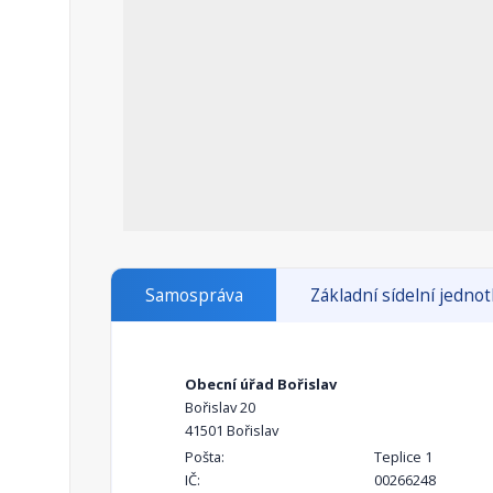
Samospráva
Základní sídelní jedno
Obecní úřad Bořislav
Bořislav 20
41501 Bořislav
Pošta:
Teplice 1
IČ:
00266248