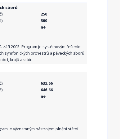
ch sborů.
):
250
):
300
ne
10. září 2003. Program je systémovým řešením
ních symfonických orchestrů a pěveckých sborů
bcí, krajů a státu.
):
633.66
):
646.66
ne
Program je významným nástrojem plnění státní