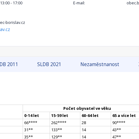
 13:00 - 17:00
E-mail:
obec.b
c-borislav.cz
av.cz
DB 2011
SLDB 2021
Nezaměstnanost
Počet obyvatel ve věku
0-14 let
15-59 let
60-64 let
65 a více let
66
**
**
262
**
**
28
90
**
**
31
*
*
133
*
*
14
43
*
*
35
*
*
129
*
*
14
47
*
*