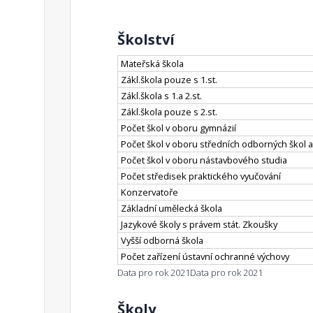
Školství
Mateřská škola
Zákl.škola pouze s 1.st.
Zákl.škola s 1.a 2.st.
Zákl.škola pouze s 2.st.
Počet škol v oboru gymnázií
Počet škol v oboru středních odborných škol a
Počet škol v oboru nástavbového studia
Počet středisek praktického vyučování
Konzervatoře
Základní umělecká škola
Jazykové školy s právem stát. Zkoušky
Vyšší odborná škola
Počet zařízení ústavní ochranné výchovy
Data pro rok 2021
Data pro rok 2021
Školy