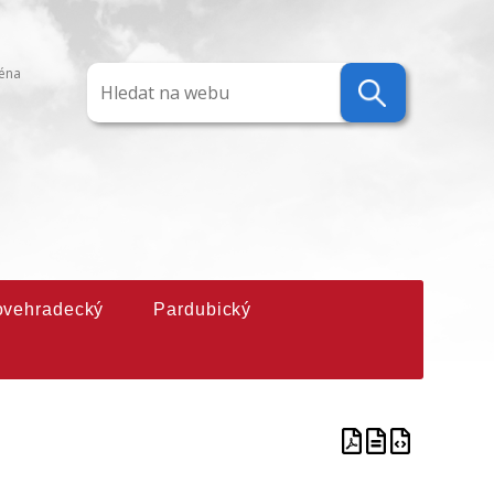
ména
ovehradecký
Pardubický