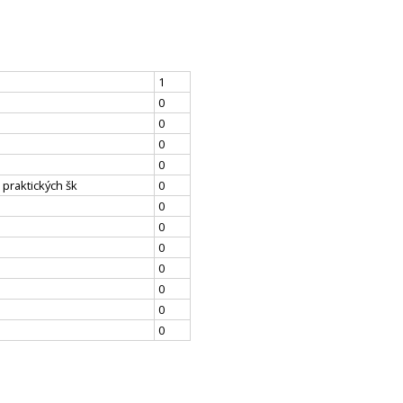
1
0
0
0
0
 praktických šk
0
0
0
0
0
0
0
0