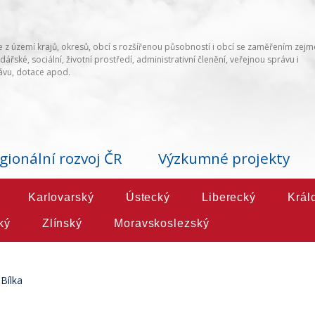
 z území krajů, okresů, obcí s rozšířenou působností i obcí se zaměřením zej
ářské, sociální, životní prostředí, administrativní členění, veřejnou správu i
vu, dotace apod.
gionální rozvoj ČR
Výzkumné projekty
Karlovarský
Ústecký
Liberecký
Král
ký
Zlínský
Moravskoslezský
Bílka