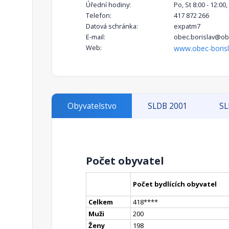
Úřední hodiny:
Po, St 8:00 - 12:00,
Telefon:
417 872 266
Datová schránka:
expatm7
E-mail:
obec.borislav@obe
Web:
www.obec-borisl
Obyvatelstvo
SLDB 2001
SL
Počet obyvatel
Počet bydlících obyvatel
Celkem
418
**
**
Muži
200
Ženy
198