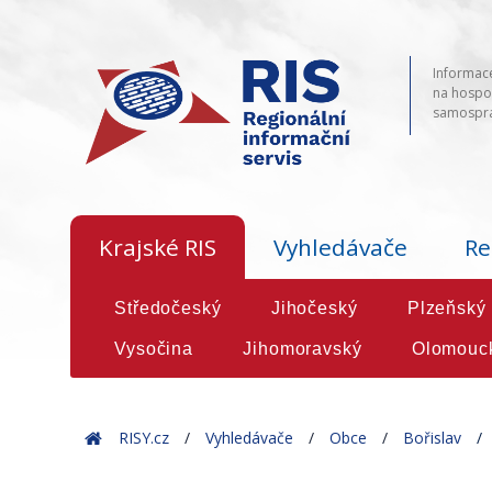
Informace
na hospod
samosprá
Krajské RIS
Vyhledávače
Re
Středočeský
Jihočeský
Plzeňský
Vysočina
Jihomoravský
Olomouc
Home
RISY.cz
Vyhledávače
Obce
Bořislav