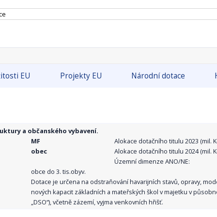
ce
itosti EU
Projekty EU
Národní dotace
ruktury a občanského vybavení.
MF
Alokace dotačního titulu 2023 (mil. Kč
obec
Alokace dotačního titulu 2024 (mil. Kč
Územní dimenze ANO/NE:
obce do 3. tis.obyv.
Dotace je určena na odstraňování havarijních stavů, opravy, mo
nových kapacit základních a mateřských škol v majetku v působno
„DSO“), včetně zázemí, vyjma venkovních hřišť.