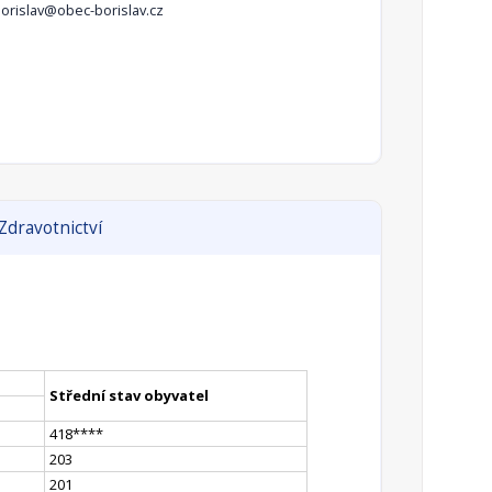
orislav@obec-borislav.cz
Zdravotnictví
Střední stav obyvatel
418
**
**
203
201