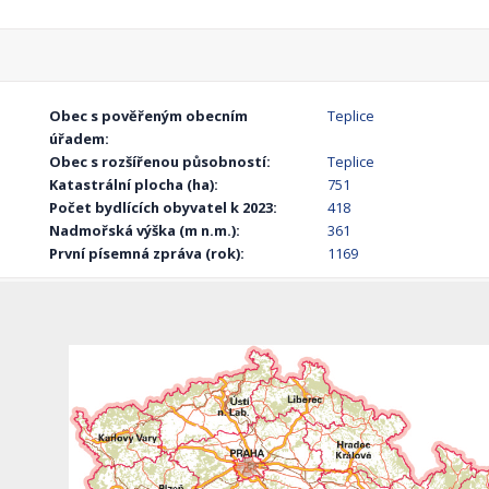
Obec s pověřeným obecním
Teplice
úřadem:
Obec s rozšířenou působností:
Teplice
Katastrální plocha (ha):
751
Počet bydlících obyvatel k 2023:
418
Nadmořská výška (m n.m.):
361
První písemná zpráva (rok):
1169