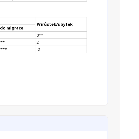
Přírůstek/úbytek
ldo migrace
*
0
*
*
*
**
2
**
**
-2