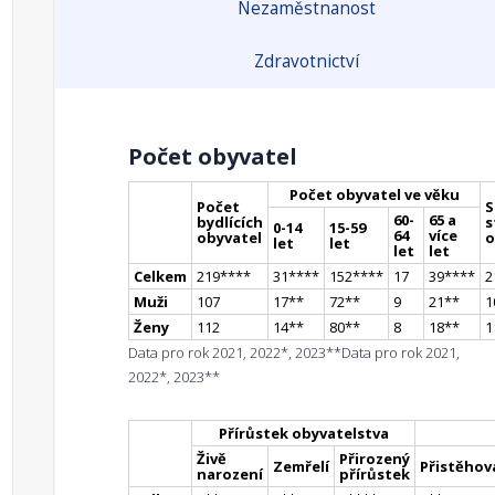
Nezaměstnanost
Zdravotnictví
Počet obyvatel
Počet obyvatel ve věku
Počet
S
60-
65 a
bydlících
s
0-14
15-59
64
více
obyvatel
o
let
let
let
let
Celkem
219
**
**
31
**
**
152
**
**
17
39
**
**
2
Muži
107
17
*
*
72
*
*
9
21
*
*
1
Ženy
112
14
*
*
80
*
*
8
18
*
*
1
Data pro rok 2021, 2022*, 2023**
Data pro rok 2021,
2022*, 2023**
Přírůstek obyvatelstva
Živě
Přirozený
Zemřelí
Přistěhova
narození
přírůstek