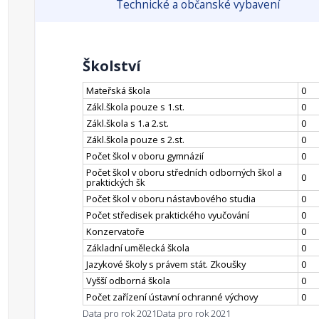
Technické a občanské vybavení
Školství
Mateřská škola
0
Zákl.škola pouze s 1.st.
0
Zákl.škola s 1.a 2.st.
0
Zákl.škola pouze s 2.st.
0
Počet škol v oboru gymnázií
0
Počet škol v oboru středních odborných škol a
0
praktických šk
Počet škol v oboru nástavbového studia
0
Počet středisek praktického vyučování
0
Konzervatoře
0
Základní umělecká škola
0
Jazykové školy s právem stát. Zkoušky
0
Vyšší odborná škola
0
Počet zařízení ústavní ochranné výchovy
0
Data pro rok 2021
Data pro rok 2021