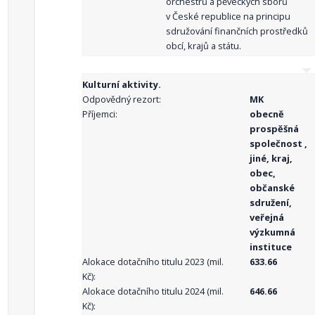
orchestrů a pěveckých sborů
v České republice na principu
sdružování finančních prostředků
obcí, krajů a státu.
Kulturní aktivity.
Odpovědný rezort:
MK
Příjemci:
obecně
prospěšná
společnost ,
jiné, kraj,
obec,
občanské
sdružení,
veřejná
výzkumná
instituce
Alokace dotačního titulu 2023 (mil.
633.66
Kč):
Alokace dotačního titulu 2024 (mil.
646.66
Kč):