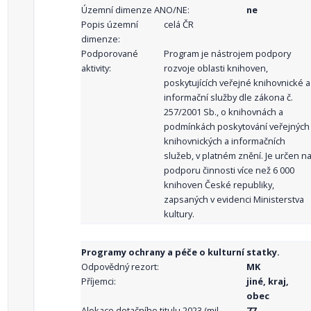
Územní dimenze ANO/NE:
ne
Popis územní
celá ČR
dimenze:
Podporované
Program je nástrojem podpory
aktivity:
rozvoje oblasti knihoven,
poskytujících veřejné knihovnické a
informační služby dle zákona č.
257/2001 Sb., o knihovnách a
podmínkách poskytování veřejných
knihovnických a informačních
služeb, v platném znění. Je určen n
podporu činnosti více než 6 000
knihoven České republiky,
zapsaných v evidenci Ministerstva
kultury.
Programy ochrany a péče o kulturní statky.
Odpovědný rezort:
MK
Příjemci:
jiné, kraj,
obec
Alokace dotačního titulu 2023 (mil.
77