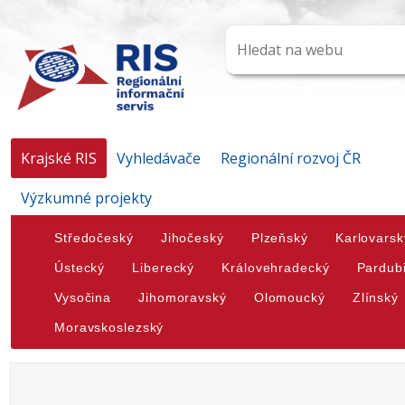
Krajské RIS
Vyhledávače
Regionální rozvoj ČR
Výzkumné projekty
Středočeský
Jihočeský
Plzeňský
Karlovarsk
Ústecký
Liberecký
Královehradecký
Pardub
Vysočina
Jihomoravský
Olomoucký
Zlínský
Moravskoslezský