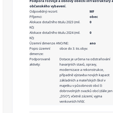
Podpora rozvoje a obnovy obecní infrastruktury 
občanského vybavení.
Odpovědný rezort:
MF
Příjemci:
obec
Alokace dotačního titulu 2023 (mil.
0
Kč):
Alokace dotačního titulu 2024 (mil.
0
Kč):
Územní dimenze ANO/NE:
ano
Popis územní
obce do 3. tis.obyv.
dimenze:
Podporované
Dotace je určena na odstraňování
aktivity:
havarijních stavů, opravy,
modernizace a rekonstrukce,
případně výstavba nových kapacit
základních a mateřských škol v
majetku v působnosti obcí či
dobrovolných svazků obcí (dále jen
„DSO“), včetně zázemí, vyjma
venkovních hřišť.