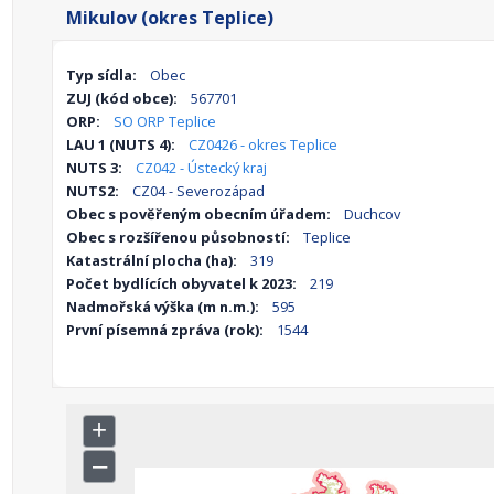
Mikulov (okres Teplice)
Typ sídla:
Obec
ZUJ (kód obce):
567701
ORP:
SO ORP Teplice
LAU 1 (NUTS 4):
CZ0426 - okres Teplice
NUTS 3:
CZ042 - Ústecký kraj
NUTS2:
CZ04 - Severozápad
Obec s pověřeným obecním úřadem:
Duchcov
Obec s rozšířenou působností:
Teplice
Katastrální plocha (ha):
319
Počet bydlících obyvatel k 2023:
219
Nadmořská výška (m n.m.):
595
První písemná zpráva (rok):
1544