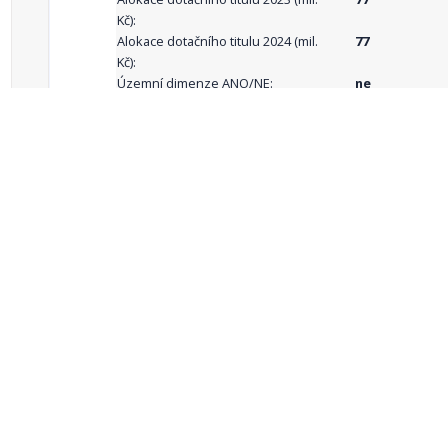
Kč):
Alokace dotačního titulu 2024 (mil.
77
Kč):
Územní dimenze ANO/NE:
ne
Popis územní
celá ČR
dimenze:
Podporované
aktivity:
celkový počet záznamů: 71
1
2
3
4
5
…