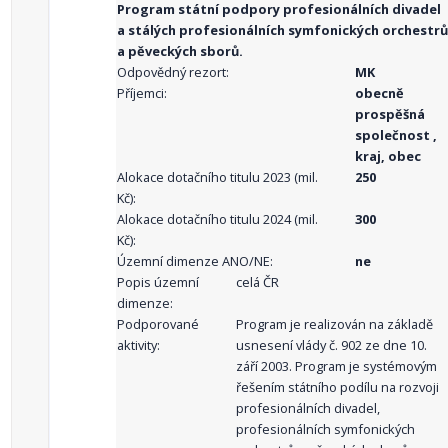
Program státní podpory profesionálních divadel
a stálých profesionálních symfonických orchestrů
a pěveckých sborů.
Odpovědný rezort:
MK
Příjemci:
obecně
prospěšná
společnost ,
kraj, obec
Alokace dotačního titulu 2023 (mil.
250
Kč):
Alokace dotačního titulu 2024 (mil.
300
Kč):
Územní dimenze ANO/NE:
ne
Popis územní
celá ČR
dimenze:
Podporované
Program je realizován na základě
aktivity:
usnesení vlády č. 902 ze dne 10.
září 2003. Program je systémovým
řešením státního podílu na rozvoji
profesionálních divadel,
profesionálních symfonických