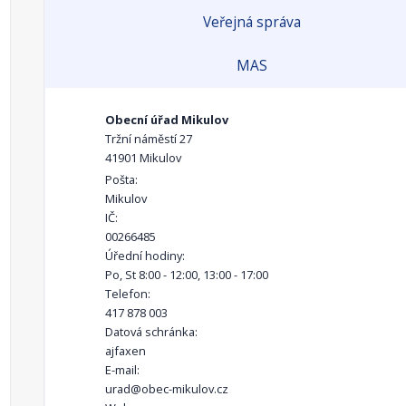
Veřejná správa
MAS
Obecní úřad Mikulov
Tržní náměstí 27
41901 Mikulov
Pošta:
Mikulov
IČ:
00266485
Úřední hodiny:
Po, St 8:00 - 12:00, 13:00 - 17:00
Telefon:
417 878 003
Datová schránka:
ajfaxen
E-mail:
urad@obec-mikulov.cz