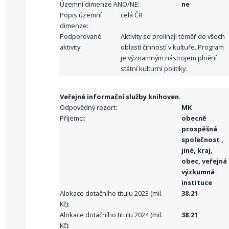
Územní dimenze ANO/NE:
ne
Popis územní
celá ČR
dimenze:
Podporované
Aktivity se prolínají téměř do všech
aktivity:
oblastí činností v kultuře. Program
je významným nástrojem plnění
státní kulturní politiky.
Veřejné informační služby knihoven.
Odpovědný rezort:
MK
Příjemci:
obecně
prospěšná
společnost ,
jiné, kraj,
obec, veřejná
výzkumná
instituce
Alokace dotačního titulu 2023 (mil.
38.21
Kč):
Alokace dotačního titulu 2024 (mil.
38.21
Kč):