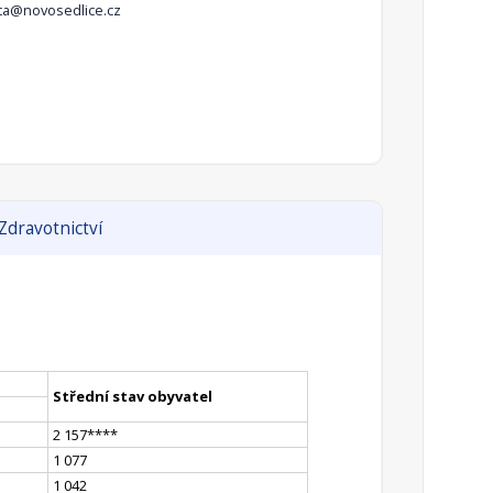
ta@novosedlice.cz
Zdravotnictví
Střední stav obyvatel
2 157
**
**
1 077
1 042