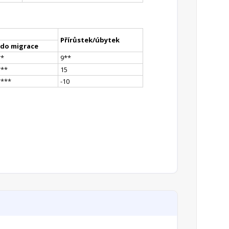
Přírůstek/úbytek
ldo migrace
*
*
9
*
*
*
**
15
**
**
-10