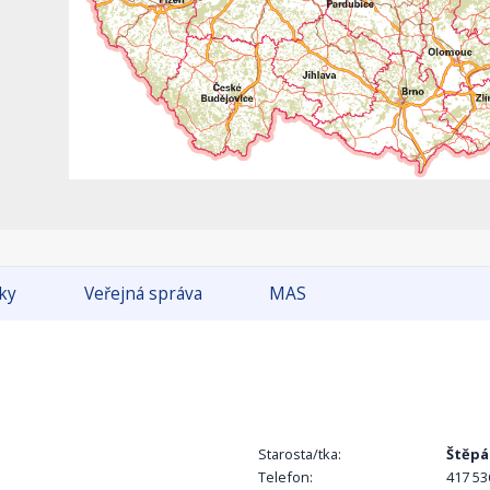
tky
Veřejná správa
MAS
Starosta/tka:
Štěpá
Telefon:
417 53