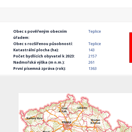
Obec s pověřeným obecním
Teplice
úřadem:
Obec s rozšířenou působností:
Teplice
Katastrální plocha (ha):
143
Počet bydlících obyvatel k 2023:
2157
Nadmořská výška (m n.m.):
261
První písemná zpráva (rok):
1363