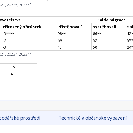
021, 2022*, 2023**
yvatelstva
Saldo migrace
Přirozený přírůstek
Přistěhovalí
Vystěhovalí
Sa
-3
**
**
98
*
*
86
*
*
12
-2
69
52
5
*
-3
43
50
24
021, 2023*, 2022**
15
4
odářské prostředí
Technické a občanské vybavení