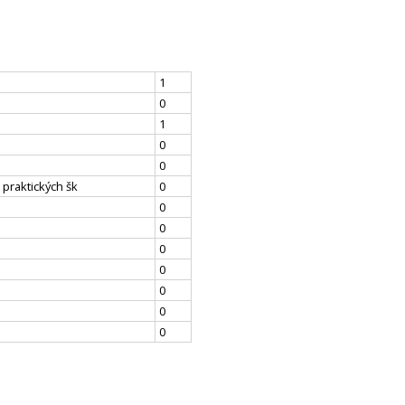
1
0
1
0
0
 praktických šk
0
0
0
0
0
0
0
0