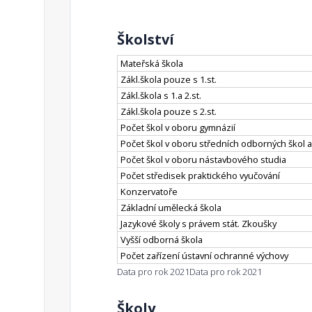
Školství
Mateřská škola
Zákl.škola pouze s 1.st.
Zákl.škola s 1.a 2.st.
Zákl.škola pouze s 2.st.
Počet škol v oboru gymnázií
Počet škol v oboru středních odborných škol a
Počet škol v oboru nástavbového studia
Počet středisek praktického vyučování
Konzervatoře
Základní umělecká škola
Jazykové školy s právem stát. Zkoušky
Vyšší odborná škola
Počet zařízení ústavní ochranné výchovy
Data pro rok 2021
Data pro rok 2021
Školy