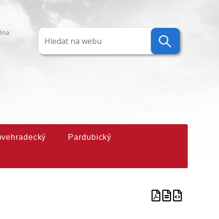
ména
ovehradecký
Pardubický