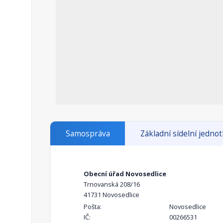
Samospráva
Základní sídelní jedno
Obecní úřad Novosedlice
Trnovanská 208/16
41731 Novosedlice
Pošta:
Novosedlice
IČ:
00266531