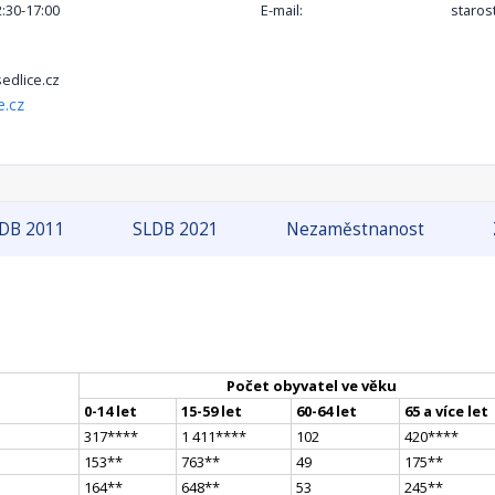
2:30-17:00
E-mail:
staros
dlice.cz
e.cz
DB 2011
SLDB 2021
Nezaměstnanost
Počet obyvatel ve věku
0-14 let
15-59 let
60-64 let
65 a více let
317
**
**
1 411
**
**
102
420
**
**
153
*
*
763
*
*
49
175
*
*
164
*
*
648
*
*
53
245
*
*