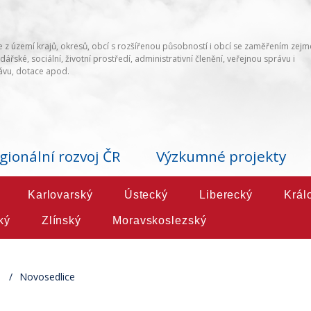
 z území krajů, okresů, obcí s rozšířenou působností i obcí se zaměřením zej
ářské, sociální, životní prostředí, administrativní členění, veřejnou správu i
vu, dotace apod.
gionální rozvoj ČR
Výzkumné projekty
Karlovarský
Ústecký
Liberecký
Král
ký
Zlínský
Moravskoslezský
Novosedlice