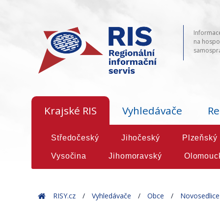
Informace
na hospod
samosprá
Krajské RIS
Vyhledávače
Re
Středočeský
Jihočeský
Plzeňský
Vysočina
Jihomoravský
Olomouc
Home
RISY.cz
Vyhledávače
Obce
Novosedlice