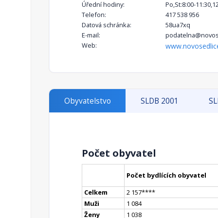
Úřední hodiny:
Po,St:8:00-11:30,1
Telefon:
417 538 956
Datová schránka:
58ua7xq
E-mail:
podatelna@novose
Web:
www.novosedlic
Obyvatelstvo
SLDB 2001
SL
Počet obyvatel
Počet bydlících obyvatel
Celkem
2 157
**
**
Muži
1 084
Ženy
1 038