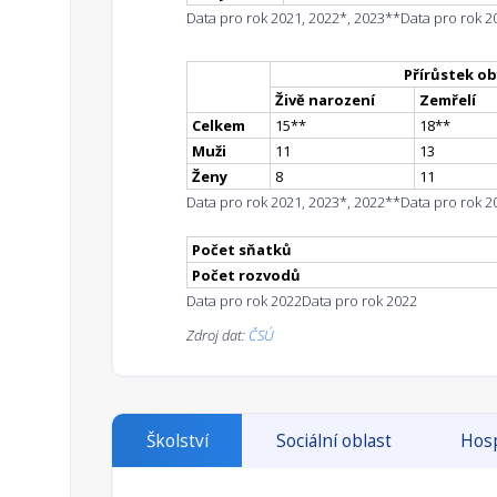
Data pro rok 2021, 2022*, 2023**
Data pro rok 2
Přírůstek ob
Živě narození
Zemřelí
Celkem
15
*
*
18
*
*
Muži
11
13
Ženy
8
11
Data pro rok 2021, 2023*, 2022**
Data pro rok 2
Počet sňatků
Počet rozvodů
Data pro rok 2022
Data pro rok 2022
Zdroj dat:
ČSÚ
Školství
Sociální oblast
Hosp