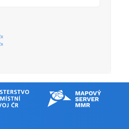
ČR
ČR