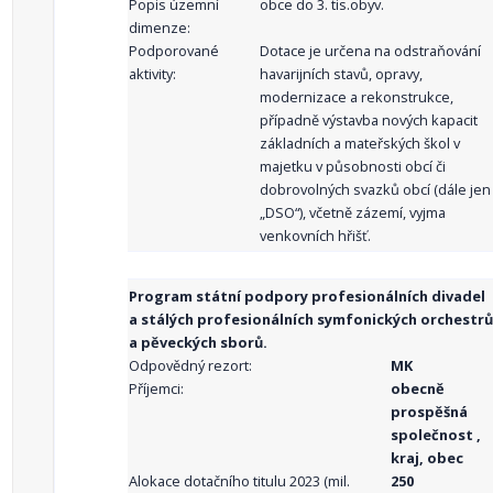
Popis územní
obce do 3. tis.obyv.
dimenze:
Podporované
Dotace je určena na odstraňování
aktivity:
havarijních stavů, opravy,
modernizace a rekonstrukce,
případně výstavba nových kapacit
základních a mateřských škol v
majetku v působnosti obcí či
dobrovolných svazků obcí (dále jen
„DSO“), včetně zázemí, vyjma
venkovních hřišť.
Program státní podpory profesionálních divadel
a stálých profesionálních symfonických orchestrů
a pěveckých sborů.
Odpovědný rezort:
MK
Příjemci:
obecně
prospěšná
společnost ,
kraj, obec
Alokace dotačního titulu 2023 (mil.
250