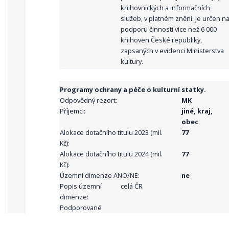
knihovnických a informačních
služeb, v platném znění. Je určen n
podporu činnosti více než 6 000
knihoven České republiky,
zapsaných v evidenci Ministerstva
kultury.
Programy ochrany a péče o kulturní statky.
Odpovědný rezort:
MK
Příjemci:
jiné, kraj,
obec
Alokace dotačního titulu 2023 (mil.
77
Kč):
Alokace dotačního titulu 2024 (mil.
77
Kč):
Územní dimenze ANO/NE:
ne
Popis územní
celá ČR
dimenze:
Podporované
aktivity: