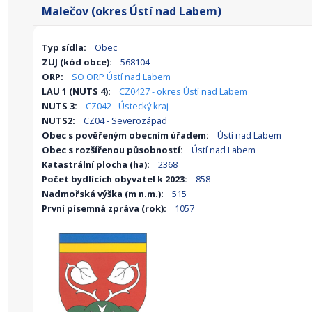
Malečov (okres Ústí nad Labem)
Typ sídla:
Obec
ZUJ (kód obce):
568104
ORP:
SO ORP Ústí nad Labem
LAU 1 (NUTS 4):
CZ0427 - okres Ústí nad Labem
NUTS 3:
CZ042 - Ústecký kraj
NUTS2:
CZ04 - Severozápad
Obec s pověřeným obecním úřadem:
Ústí nad Labem
Obec s rozšířenou působností:
Ústí nad Labem
Katastrální plocha (ha):
2368
Počet bydlících obyvatel k 2023:
858
Nadmořská výška (m n.m.):
515
První písemná zpráva (rok):
1057