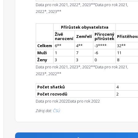
Data pro rok 2021, 2022*, 2023**
Data pro rok 2021,
2022*, 2023**
Přírůstek obyvatelstva
Živě
Přirozený
Zemřelí
Přistěhova
narození
přírůstek
Celkem
6
*
*
4
*
*
-3
**
**
32
*
*
Muži
1
7
-6
11
Ženy
3
3
0
8
Data pro rok 2021, 2023*, 2022**
Data pro rok 2021,
2023*, 2022**
Počet sňatků
4
Počet rozvodů
2
Data pro rok 2022
Data pro rok 2022
Zdroj dat:
ČSÚ