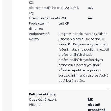
Kč):
Alokace dotačního titulu 2024 (mil.
300
Kč):
Územní dimenze ANO/NE:
ne
Popis územní
celá ČR
dimenze:
Podporované
Program je realizován na základě
aktivity:
usnesení vlády č. 902 ze dne 10.
září 2003. Program je systémovým
řešením státního podílu na rozvoji
profesionálních divadel,
profesionálních symfonických
orchestrů a pěveckých sborů
v České republice na principu
sdružování finančních prostředků
obcí, krajů a státu.
Kulturní aktivity.
Odpovědný rezort:
MK
Příjemci:
obecně
prospěšná