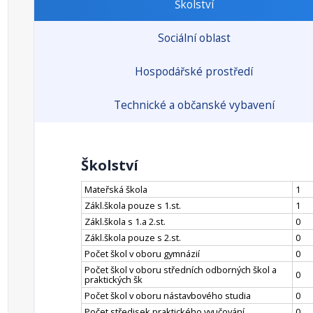
Školství
Sociální oblast
Hospodářské prostředí
Technické a občanské vybavení
Školství
Mateřská škola
1
Zákl.škola pouze s 1.st.
1
Zákl.škola s 1.a 2.st.
0
Zákl.škola pouze s 2.st.
0
Počet škol v oboru gymnázií
0
Počet škol v oboru středních odborných škol a
0
praktických šk
Počet škol v oboru nástavbového studia
0
Počet středisek praktického vyučování
0