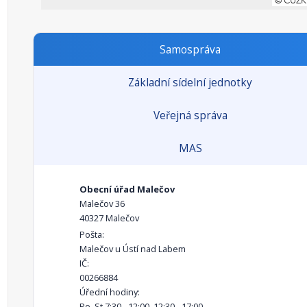
Samospráva
Základní sídelní jednotky
Veřejná správa
MAS
Obecní úřad Malečov
Malečov 36
40327 Malečov
Pošta:
Malečov u Ústí nad Labem
IČ:
00266884
Úřední hodiny:
Po, St 7:30 - 12:00, 12:30 - 17:00