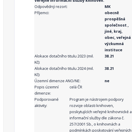
Veřejné informační služby knihoven.
Odpovědný rezort:
MK
Příjemci:
obecně
prospěšná
společnost ,
jiné, kraj,
obec, veřejná
výzkumná
instituce
Alokace dotačního titulu 2023 (mil.
38.21
Kč):
Alokace dotačního titulu 2024 (mil.
38.21
Kč):
Územní dimenze ANO/NE:
ne
Popis územní
celá ČR
dimenze:
Podporované
Program je nástrojem podpory
aktivity:
rozvoje oblasti knihoven,
poskytujících veřejné knihovnické a
informační služby dle zákona č.
257/2001 Sb., o knihovnách a
podmínkách poskytování veřejných