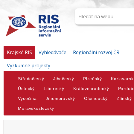
Krajské RIS
Vyhledávače
Regionální rozvoj ČR
Výzkumné projekty
Středočeský
Jihočeský
Plzeňský
Karlovarsk
Ústecký
Liberecký
Královehradecký
Pardub
Vysočina
Jihomoravský
Olomoucký
Zlínský
Moravskoslezský