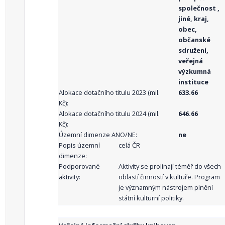
společnost ,
jiné, kraj,
obec,
občanské
sdružení,
veřejná
výzkumná
instituce
Alokace dotačního titulu 2023 (mil.
633.66
Kč):
Alokace dotačního titulu 2024 (mil.
646.66
Kč):
Územní dimenze ANO/NE:
ne
Popis územní
celá ČR
dimenze:
Podporované
Aktivity se prolínají téměř do všech
aktivity:
oblastí činností v kultuře. Program
je významným nástrojem plnění
státní kulturní politiky.