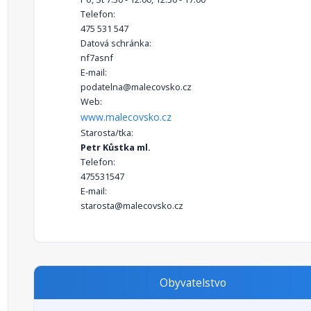
Telefon:
475 531 547
Datová schránka:
nf7asnf
E-mail:
podatelna@malecovsko.cz
Web:
www.malecovsko.cz
Starosta/tka:
Petr Kůstka ml.
Telefon:
475531547
E-mail:
starosta@malecovsko.cz
Obyvatelstvo