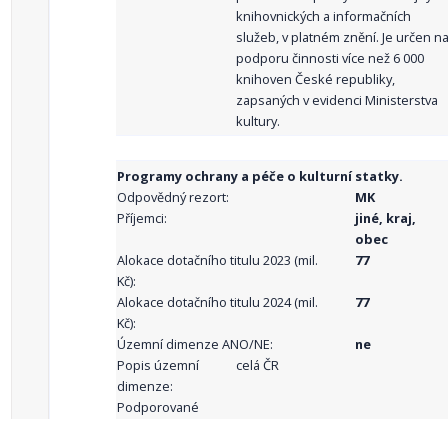
knihovnických a informačních
služeb, v platném znění. Je určen n
podporu činnosti více než 6 000
knihoven České republiky,
zapsaných v evidenci Ministerstva
kultury.
Programy ochrany a péče o kulturní statky.
Odpovědný rezort:
MK
Příjemci:
jiné, kraj,
obec
Alokace dotačního titulu 2023 (mil.
77
Kč):
Alokace dotačního titulu 2024 (mil.
77
Kč):
Územní dimenze ANO/NE:
ne
Popis územní
celá ČR
dimenze:
Podporované
aktivity: