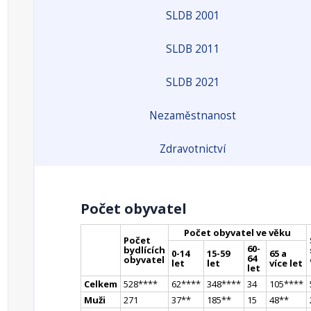
SLDB 2001
SLDB 2011
SLDB 2021
Nezaměstnanost
Zdravotnictví
Počet obyvatel
Počet obyvatel ve věku
Počet
60-
bydlících
0-14
15-59
65 a
64
obyvatel
let
let
více let
let
Celkem
528
**
**
62
**
**
348
**
**
34
105
**
**
Muži
271
37
*
*
185
*
*
15
48
*
*