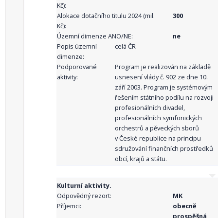
Kč):
Alokace dotačního titulu 2024 (mil.
300
Kč):
Územní dimenze ANO/NE:
ne
Popis územní
celá ČR
dimenze:
Podporované
Program je realizován na základě
aktivity:
usnesení vlády č. 902 ze dne 10.
září 2003. Program je systémovým
řešením státního podílu na rozvoji
profesionálních divadel,
profesionálních symfonických
orchestrů a pěveckých sborů
v České republice na principu
sdružování finančních prostředků
obcí, krajů a státu.
Kulturní aktivity.
Odpovědný rezort:
MK
Příjemci:
obecně
prospěšná