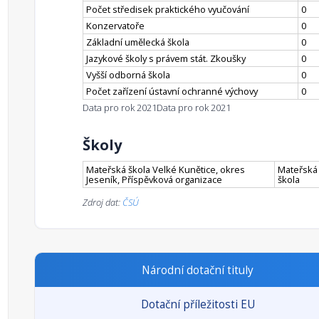
Počet středisek praktického vyučování
0
Konzervatoře
0
Základní umělecká škola
0
Jazykové školy s právem stát. Zkoušky
0
Vyšší odborná škola
0
Počet zařízení ústavní ochranné výchovy
0
Data pro rok 2021
Data pro rok 2021
Školy
Mateřská škola Velké Kunětice, okres
Mateřská
Jeseník, Příspěvková organizace
škola
Zdroj dat:
ČSÚ
Národní dotační tituly
Dotační příležitosti EU