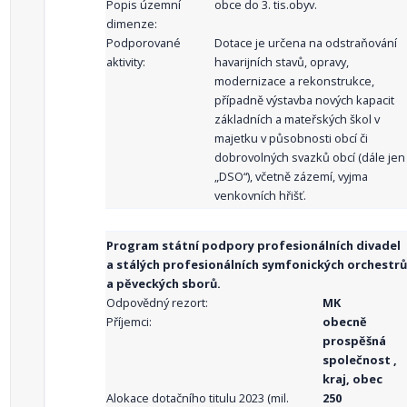
Popis územní
obce do 3. tis.obyv.
dimenze:
Podporované
Dotace je určena na odstraňování
aktivity:
havarijních stavů, opravy,
modernizace a rekonstrukce,
případně výstavba nových kapacit
základních a mateřských škol v
majetku v působnosti obcí či
dobrovolných svazků obcí (dále jen
„DSO“), včetně zázemí, vyjma
venkovních hřišť.
Program státní podpory profesionálních divadel
a stálých profesionálních symfonických orchestrů
a pěveckých sborů.
Odpovědný rezort:
MK
Příjemci:
obecně
prospěšná
společnost ,
kraj, obec
Alokace dotačního titulu 2023 (mil.
250