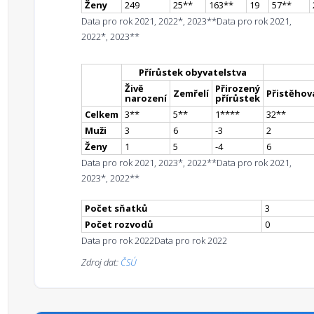
Ženy
249
25
*
*
163
*
*
19
57
*
*
Data pro rok 2021, 2022*, 2023**
Data pro rok 2021,
2022*, 2023**
Přírůstek obyvatelstva
Živě
Přirozený
Zemřelí
Přistěhova
narození
přírůstek
Celkem
3
*
*
5
*
*
1
**
**
32
*
*
Muži
3
6
-3
2
Ženy
1
5
-4
6
Data pro rok 2021, 2023*, 2022**
Data pro rok 2021,
2023*, 2022**
Počet sňatků
3
Počet rozvodů
0
Data pro rok 2022
Data pro rok 2022
Zdroj dat:
ČSÚ