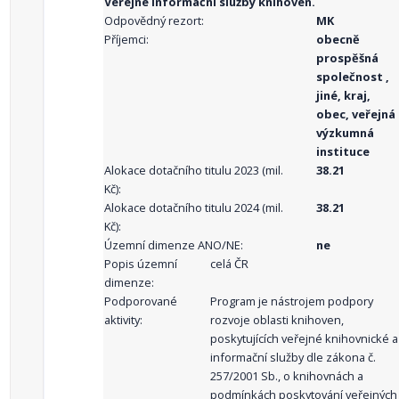
Veřejné informační služby knihoven.
Odpovědný rezort:
MK
Příjemci:
obecně
prospěšná
společnost ,
jiné, kraj,
obec, veřejná
výzkumná
instituce
Alokace dotačního titulu 2023 (mil.
38.21
Kč):
Alokace dotačního titulu 2024 (mil.
38.21
Kč):
Územní dimenze ANO/NE:
ne
Popis územní
celá ČR
dimenze:
Podporované
Program je nástrojem podpory
aktivity:
rozvoje oblasti knihoven,
poskytujících veřejné knihovnické a
informační služby dle zákona č.
257/2001 Sb., o knihovnách a
podmínkách poskytování veřejných