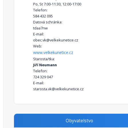
Po, St 7:00-11:30, 12:00-17:00
Telefon:
584 432 095
Datová schránka:
tdaa7nw
E-mail:
obec.vk@velkekunetice.cz
Web:
www.velkekunetice.cz
Starosta/tka:
Jiří Neumann
Telefon:
724 329 047
E-mail:
starosta.vk@velkekunetice.cz
Obyvatelstvo