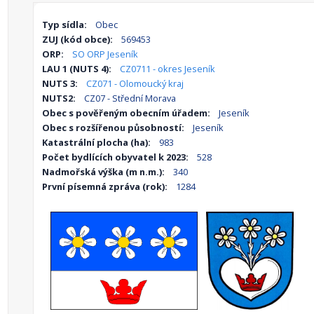
Typ sídla:
Obec
ZUJ (kód obce):
569453
ORP:
SO ORP Jeseník
LAU 1 (NUTS 4):
CZ0711 - okres Jeseník
NUTS 3:
CZ071 - Olomoucký kraj
NUTS2:
CZ07 - Střední Morava
Obec s pověřeným obecním úřadem:
Jeseník
Obec s rozšířenou působností:
Jeseník
Katastrální plocha (ha):
983
Počet bydlících obyvatel k 2023:
528
Nadmořská výška (m n.m.):
340
První písemná zpráva (rok):
1284