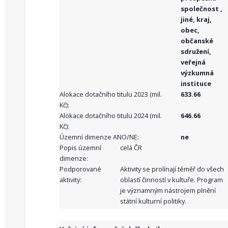
společnost ,
jiné, kraj,
obec,
občanské
sdružení,
veřejná
výzkumná
instituce
Alokace dotačního titulu 2023 (mil.
633.66
Kč):
Alokace dotačního titulu 2024 (mil.
646.66
Kč):
Územní dimenze ANO/NE:
ne
Popis územní
celá ČR
dimenze:
Podporované
Aktivity se prolínají téměř do všech
aktivity:
oblastí činností v kultuře. Program
je významným nástrojem plnění
státní kulturní politiky.