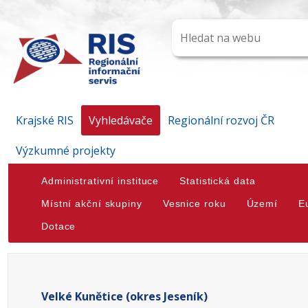
Krajské RIS
Vyhledávače
Regionální rozvoj ČR
Výzkumné projekty
Administrativní instituce
Statistická data
Místní akční skupiny
Vesnice roku
Území
E
Dotace
Velké Kunětice (okres Jeseník)