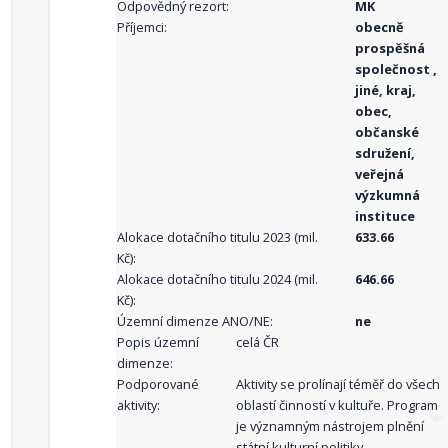
Odpovědný rezort:
MK
Příjemci:
obecně
prospěšná
společnost ,
jiné, kraj,
obec,
občanské
sdružení,
veřejná
výzkumná
instituce
Alokace dotačního titulu 2023 (mil.
633.66
Kč):
Alokace dotačního titulu 2024 (mil.
646.66
Kč):
Územní dimenze ANO/NE:
ne
Popis územní
celá ČR
dimenze:
Podporované
Aktivity se prolínají téměř do všech
aktivity:
oblastí činností v kultuře. Program
je významným nástrojem plnění
státní kulturní politiky.