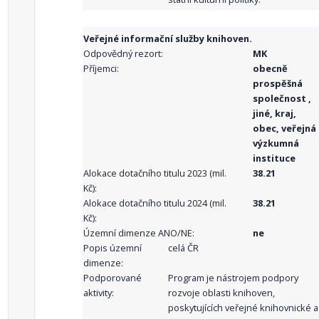
Veřejné informační služby knihoven.
Odpovědný rezort:
MK
Příjemci:
obecně
prospěšná
společnost ,
jiné, kraj,
obec, veřejná
výzkumná
instituce
Alokace dotačního titulu 2023 (mil.
38.21
Kč):
Alokace dotačního titulu 2024 (mil.
38.21
Kč):
Územní dimenze ANO/NE:
ne
Popis územní
celá ČR
dimenze:
Podporované
Program je nástrojem podpory
aktivity:
rozvoje oblasti knihoven,
poskytujících veřejné knihovnické a