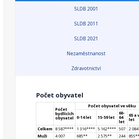
SLDB 2001
SLDB 2011
SLDB 2021
Nezaměstnanost
Zdravotnictví
Počet obyvatel
Počet obyvatel ve věku
Počet
60-
bydlících
65 a 
0-14 let
15-59 let
64
obyvatel
let
let
Celkem
8 587
**
**
1 316
**
**
5 162
**
**
507
2 084
Muži
4 007
685
*
*
2 575
*
*
244
855
*