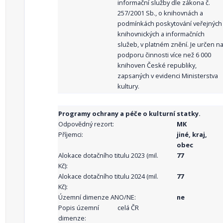
informační služby dle zákona č.
257/2001 Sb., o knihovnách a
podmínkách poskytování veřejných
knihovnických a informačních
služeb, v platném znění. Je určen n
podporu činnosti více než 6 000
knihoven České republiky,
zapsaných v evidenci Ministerstva
kultury.
Programy ochrany a péče o kulturní statky.
Odpovědný rezort:
MK
Příjemci:
jiné, kraj,
obec
Alokace dotačního titulu 2023 (mil.
77
Kč):
Alokace dotačního titulu 2024 (mil.
77
Kč):
Územní dimenze ANO/NE:
ne
Popis územní
celá ČR
dimenze: