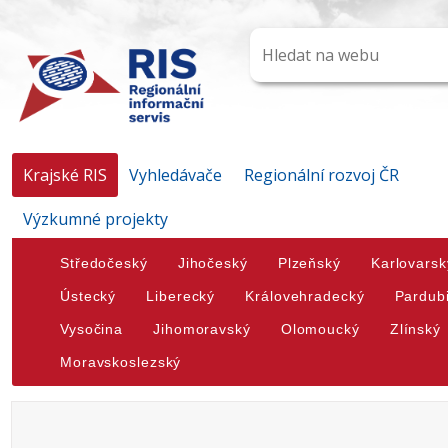
Krajské RIS
Vyhledávače
Regionální rozvoj ČR
Výzkumné projekty
Středočeský
Jihočeský
Plzeňský
Karlovarsk
Ústecký
Liberecký
Královehradecký
Pardub
Vysočina
Jihomoravský
Olomoucký
Zlínský
Moravskoslezský