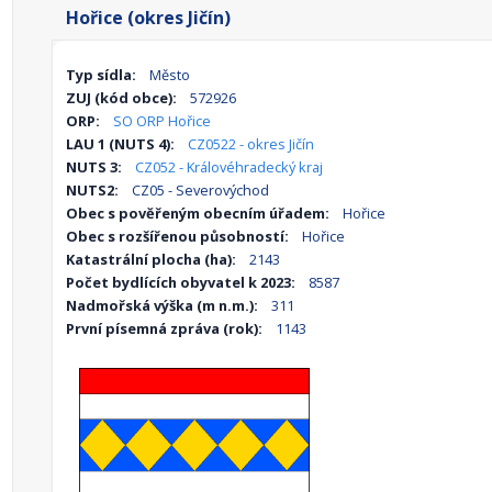
Hořice (okres Jičín)
Typ sídla:
Město
ZUJ (kód obce):
572926
ORP:
SO ORP Hořice
LAU 1 (NUTS 4):
CZ0522 - okres Jičín
NUTS 3:
CZ052 - Královéhradecký kraj
NUTS2:
CZ05 - Severovýchod
Obec s pověřeným obecním úřadem:
Hořice
Obec s rozšířenou působností:
Hořice
Katastrální plocha (ha):
2143
Počet bydlících obyvatel k 2023:
8587
Nadmořská výška (m n.m.):
311
První písemná zpráva (rok):
1143