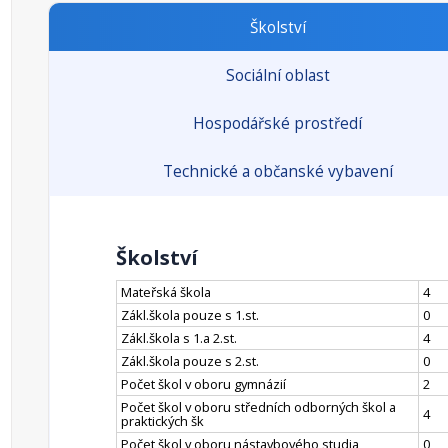
Školství
Sociální oblast
Hospodářské prostředí
Technické a občanské vybavení
Školství
Mateřská škola
4
Zákl.škola pouze s 1.st.
0
Zákl.škola s 1.a 2.st.
4
Zákl.škola pouze s 2.st.
0
Počet škol v oboru gymnázií
2
Počet škol v oboru středních odborných škol a
4
praktických šk
Počet škol v oboru nástavbového studia
0