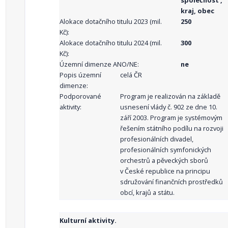
společnost ,
kraj, obec
Alokace dotačního titulu 2023 (mil.
250
Kč):
Alokace dotačního titulu 2024 (mil.
300
Kč):
Územní dimenze ANO/NE:
ne
Popis územní
celá ČR
dimenze:
Podporované
Program je realizován na základě
aktivity:
usnesení vlády č. 902 ze dne 10.
září 2003. Program je systémovým
řešením státního podílu na rozvoji
profesionálních divadel,
profesionálních symfonických
orchestrů a pěveckých sborů
v České republice na principu
sdružování finančních prostředků
obcí, krajů a státu.
Kulturní aktivity.