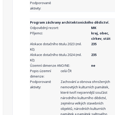
Podporované
aktivity:
Program záchrany architektonického dědictví.
Odpovědný rezort:
MK
Příjemci:
kraj, obec,
církev, stát
Alokace dotačního titulu 2023 (mil.
235
Kč):
Alokace dotačního titulu 2024 (mil.
235
Kč):
Územní dimenze ANO/NE:
ne
Popis územní
celá ČR
dimenze:
Podporované
Zachování a obnova ohrožených
aktivity:
nemovitých kulturních památek,
které tvoří nejcennější součást
národního kulturního dědictví,
zejména velkých stavebních
objektů, národních kulturních
památek a památek světového