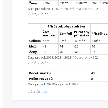
Ženy
4 267
631
*
*
2 587
*
*
263
1 229
Data pro rok 2021, 2022*, 2023**
Data pro rok 2021,
2022*, 2023**
Přírůstek obyvatelstva
Živě
Přirozený
Zemřelí
Přistěhova
narození
přírůstek
Celkem
56
*
*
97
*
*
-43
**
**
310
*
*
Muži
48
74
-26
76
Ženy
35
76
-41
97
Data pro rok 2021, 2023*, 2022**
Data pro rok 2021,
2023*, 2022**
Počet sňatků
40
Počet rozvodů
8
Data pro rok 2022
Data pro rok 2022
Zdroj dat:
ČSÚ