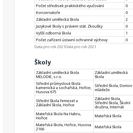
Počet středisek praktického vyučování
0
Konzervatoře
0
Základní umělecká škola
2
Jazykové školy s právem stát. Zkoušky
0
Vyšší odborná škola
1
Počet zařízení ústavní ochranné výchovy
0
Data pro rok 2021
Data pro rok 2021
Školy
Základní umělecká škola
Základní umělecká
MELODIE, s.r.o.
škola
Střední průmyslová škola
Střední škola, Domov
kamenická a sochařská, Hořice,
mládeže
Husova 675
Základní škola,
Střední škola řemesel a
Střední škola, Školní
Základní škola, Hořice
družina, Internát
Mateřská škola Na Habru,
Mateřská škola
Hořice
Mateřská škola, Hořice, Husova
Mateřská škola
2166