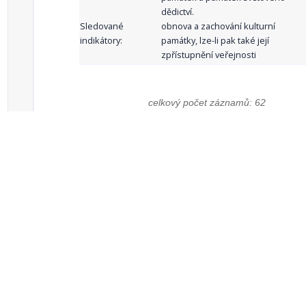
dědictví.
Sledované
obnova a zachování kulturní
indikátory:
památky, lze-li pak také její
zpřístupnění veřejnosti
celkový počet záznamů: 62
1
2
3
4
5
…
Zdroje dat
Český statistický úřad
Registr komunálních