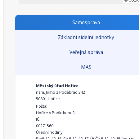
Samospráva
Základní sídelní jednotky
Veřejná správa
MAS
Městský úřad Hořice
nám. Jiřího z Poděbrad 342
50801 Hořice
Pošta:
Hořice v Podkrkonoší
IČ:
00271560
Úřední hodiny:
Po:8-12, 13-18, St: 8-12, 13-17, Út,Čt: 8-12, 13-15 (pouze