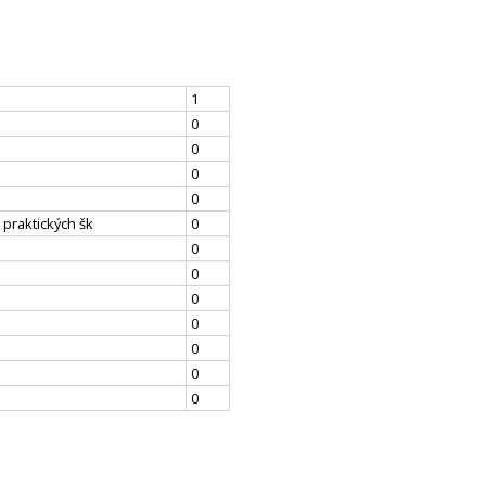
1
0
0
0
0
 praktických šk
0
0
0
0
0
0
0
0