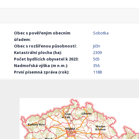
Obec s pověřeným obecním
Sobotka
úřadem:
Obec s rozšířenou působností:
Jičín
Katastrální plocha (ha):
2309
Počet bydlících obyvatel k 2023:
505
Nadmořská výška (m n.m.):
356
První písemná zpráva (rok):
1188