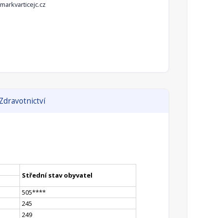
arkvarticejc.cz
Zdravotnictví
Střední stav obyvatel
505
**
**
245
249