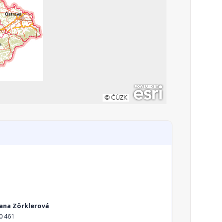
Hana Zörklerová
0 461