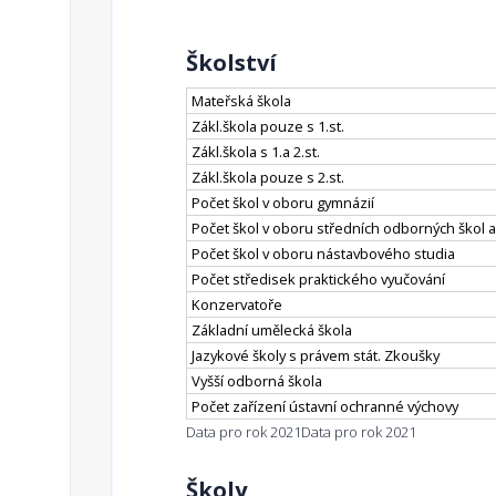
Školství
Mateřská škola
Zákl.škola pouze s 1.st.
Zákl.škola s 1.a 2.st.
Zákl.škola pouze s 2.st.
Počet škol v oboru gymnázií
Počet škol v oboru středních odborných škol a
Počet škol v oboru nástavbového studia
Počet středisek praktického vyučování
Konzervatoře
Základní umělecká škola
Jazykové školy s právem stát. Zkoušky
Vyšší odborná škola
Počet zařízení ústavní ochranné výchovy
Data pro rok 2021
Data pro rok 2021
Školy