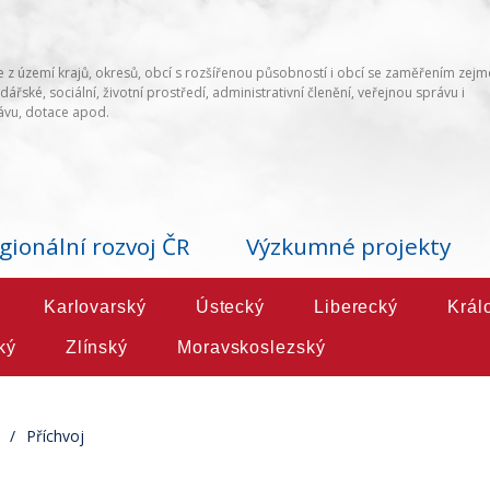
 z území krajů, okresů, obcí s rozšířenou působností i obcí se zaměřením zej
ářské, sociální, životní prostředí, administrativní členění, veřejnou správu i
vu, dotace apod.
gionální rozvoj ČR
Výzkumné projekty
Karlovarský
Ústecký
Liberecký
Král
ký
Zlínský
Moravskoslezský
Příchvoj