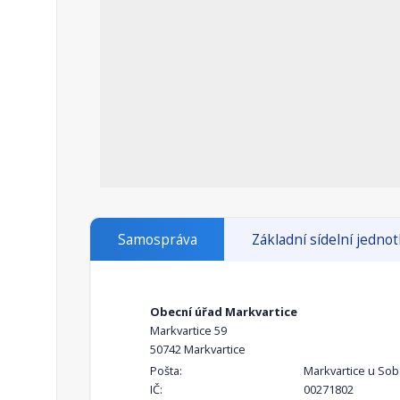
Samospráva
Základní sídelní jedno
Obecní úřad Markvartice
Markvartice 59
50742 Markvartice
Pošta:
Markvartice u Sob
IČ:
00271802