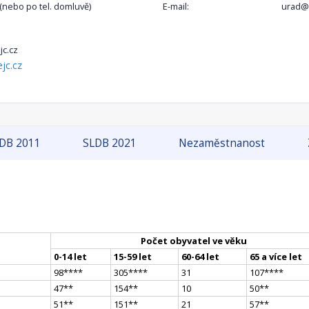
0 (nebo po tel. domluvě)
E-mail:
urad@m
jc.cz
jc.cz
DB 2011
SLDB 2021
Nezaměstnanost
Počet obyvatel ve věku
0-14 let
15-59 let
60-64 let
65 a více let
98
**
**
305
**
**
31
107
**
**
47
*
*
154
*
*
10
50
*
*
51
*
*
151
*
*
21
57
*
*