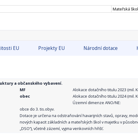
Mateřská ško
itosti EU
Projekty EU
Národní dotace
ruktury a občanského vybavení.
MF
Alokace dotačního titulu 2023 (mil. Kč
obec
Alokace dotačního titulu 2024 (mil. Kč
Územní dimenze ANO/NE:
obce do 3. tis.obyv.
Dotace je určena na odstraňování havarijních stavů, opravy, mo
nových kapacit základních a mateřských škol v majetku v působno
„DSO“), včetně zázemí, vyjma venkovních hřišť.