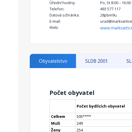
Úřední hodiny:
Po, St 8:00 – 16:0
Telefon:
493 577 117
Datová schránka:
28pbm9u
E-mail:
urad@markvartice
Web:
www.markvartice
Obyvatelstvo
SLDB 2001
SL
Počet obyvatel
Počet bydlících obyvatel
Celkem
505
**
**
Muži
249
Ženy
254