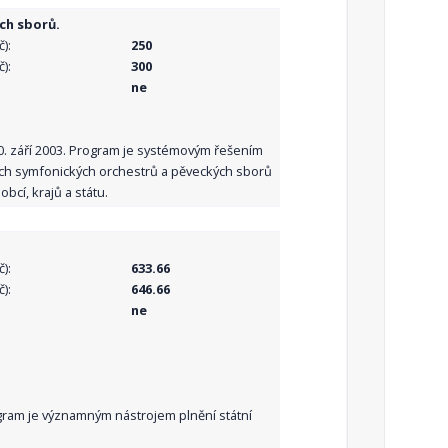
ch sborů.
):
250
):
300
ne
10. září 2003. Program je systémovým řešením
ních symfonických orchestrů a pěveckých sborů
bcí, krajů a státu.
):
633.66
):
646.66
ne
Program je významným nástrojem plnění státní