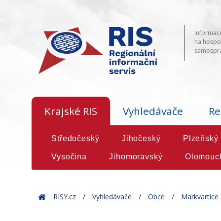
Informace
na hospod
samosprá
Krajské RIS
Vyhledávače
Re
Středočeský
Jihočeský
Plzeňský
Vysočina
Jihomoravský
Olomouc
Home
RISY.cz
Vyhledávače
Obce
Markvartice