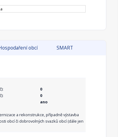
la
Hospodaření obcí
SMART
):
0
):
0
ano
dernizace a rekonstrukce, případně výstavba
sti obcí či dobrovolných svazků obcí (dále jen