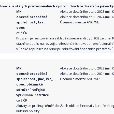
ivadel a stálých profesionálních symfonických orchestrů a pěvecký
MK
Alokace dotačního titulu 2023 (mil. Kč
obecně prospěšná
Alokace dotačního titulu 2024 (mil. Kč
společnost , kraj,
Územní dimenze ANO/NE:
obec
celá ČR
Program je realizován na základě usnesení vlády č. 902 ze dne 
státního podílu na rozvoji profesionálních divadel, profesionál
v České republice na principu sdružování finančních prostředků o
MK
Alokace dotačního titulu 2023 (mil. Kč
obecně prospěšná
Alokace dotačního titulu 2024 (mil. Kč
společnost , jiné, kraj,
Územní dimenze ANO/NE:
obec, občanské
sdružení, veřejná
výzkumná instituce
celá ČR
Aktivity se prolínají téměř do všech oblastí činností v kultuře. 
kulturní politiky.