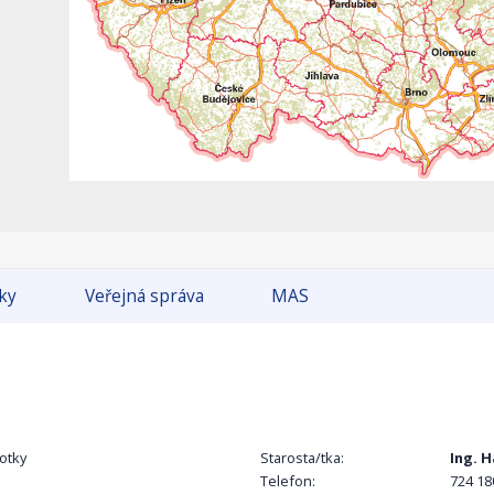
tky
Veřejná správa
MAS
otky
Starosta/tka:
Ing. 
Telefon:
724 18