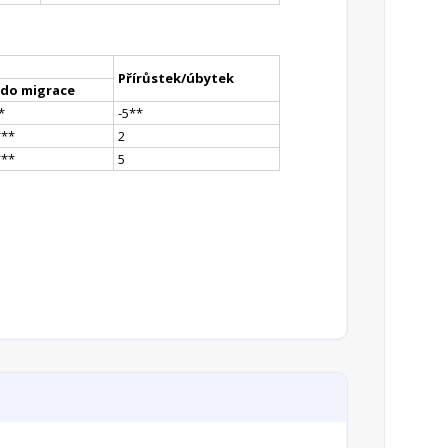
Přírůstek/úbytek
ldo migrace
*
-5
*
*
*
**
2
*
**
5