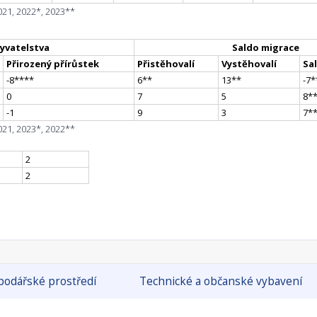
021, 2022*, 2023**
yvatelstva
Saldo migrace
Přirozený přírůstek
Přistěhovalí
Vystěhovalí
Sa
-8
**
**
6
*
*
13
*
*
-7
*
0
7
5
8
*
-1
9
3
7
*
021, 2023*, 2022**
2
2
odářské prostředí
Technické a občanské vybavení