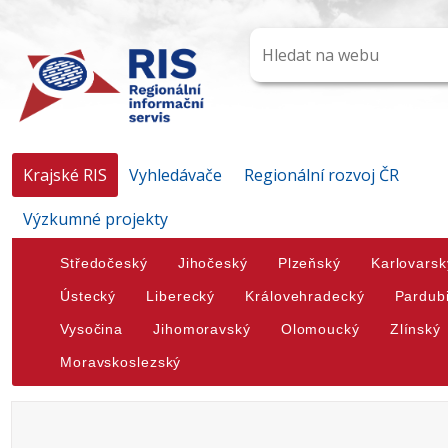
Krajské RIS
Vyhledávače
Regionální rozvoj ČR
Výzkumné projekty
Středočeský
Jihočeský
Plzeňský
Karlovarsk
Ústecký
Liberecký
Královehradecký
Pardub
Vysočina
Jihomoravský
Olomoucký
Zlínský
Moravskoslezský