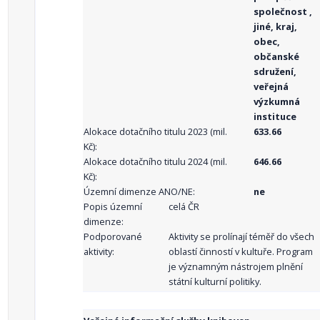
společnost ,
jiné, kraj,
obec,
občanské
sdružení,
veřejná
výzkumná
instituce
Alokace dotačního titulu 2023 (mil.
633.66
Kč):
Alokace dotačního titulu 2024 (mil.
646.66
Kč):
Územní dimenze ANO/NE:
ne
Popis územní
celá ČR
dimenze:
Podporované
Aktivity se prolínají téměř do všech
aktivity:
oblastí činností v kultuře. Program
je významným nástrojem plnění
státní kulturní politiky.