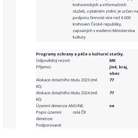
knihovnických a informačních
služeb, v platném znění. Je určen n
podporu činnosti více než 6 000
knihoven České republiky,
zapsaných v evidenci Ministerstva
kultury.
Programy ochrany a péče o kulturní statky.
Odpovědný rezort:
MK
Příjemci:
jiné, kraj,
obec
Alokace dotačního titulu 2023 (mil.
77
Kč):
Alokace dotačního titulu 2024 (mil.
77
Kč):
Územní dimenze ANO/NE:
ne
Popis územní
celá ČR
dimenze:
Podporované
aktivity: