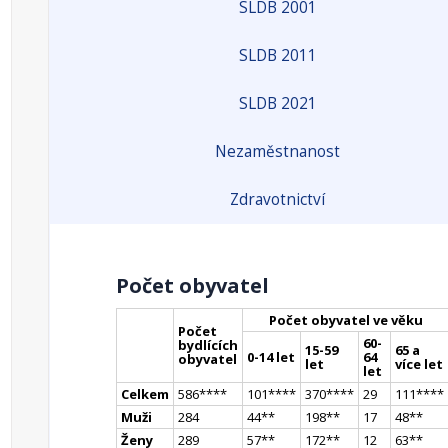
SLDB 2001
SLDB 2011
SLDB 2021
Nezaměstnanost
Zdravotnictví
Počet obyvatel
Počet obyvatel ve věku
Počet
60-
bydlících
15-59
65 a
0-14 let
64
obyvatel
let
více let
let
Celkem
586
**
**
101
**
**
370
**
**
29
111
**
**
Muži
284
44
*
*
198
*
*
17
48
*
*
Ženy
289
57
*
*
172
*
*
12
63
*
*