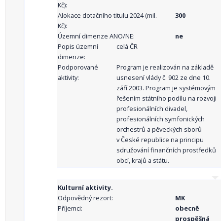
Kč):
Alokace dotačního titulu 2024 (mil.
300
Kč):
Územní dimenze ANO/NE:
ne
Popis územní
celá ČR
dimenze:
Podporované
Program je realizován na základě
aktivity:
usnesení vlády č. 902 ze dne 10.
září 2003. Program je systémovým
řešením státního podílu na rozvoji
profesionálních divadel,
profesionálních symfonických
orchestrů a pěveckých sborů
v České republice na principu
sdružování finančních prostředků
obcí, krajů a státu.
Kulturní aktivity.
Odpovědný rezort:
MK
Příjemci:
obecně
prospěšná