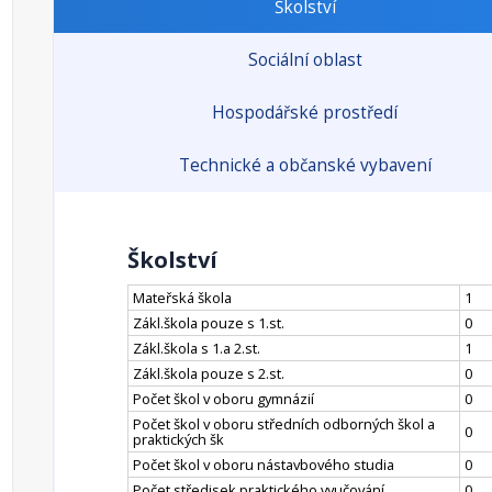
Školství
Sociální oblast
Hospodářské prostředí
Technické a občanské vybavení
Školství
Mateřská škola
1
Zákl.škola pouze s 1.st.
0
Zákl.škola s 1.a 2.st.
1
Zákl.škola pouze s 2.st.
0
Počet škol v oboru gymnázií
0
Počet škol v oboru středních odborných škol a
0
praktických šk
Počet škol v oboru nástavbového studia
0
Počet středisek praktického vyučování
0