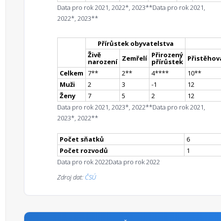
Data pro rok 2021, 2022*, 2023**
Data pro rok 2021,
2022*, 2023**
Přírůstek obyvatelstva
Živě
Přirozený
Zemřelí
Přistěhova
narození
přírůstek
Celkem
7
*
*
2
*
*
4
**
**
10
*
*
Muži
2
3
-1
12
Ženy
7
5
2
12
Data pro rok 2021, 2023*, 2022**
Data pro rok 2021,
2023*, 2022**
Počet sňatků
6
Počet rozvodů
1
Data pro rok 2022
Data pro rok 2022
Zdroj dat:
ČSÚ