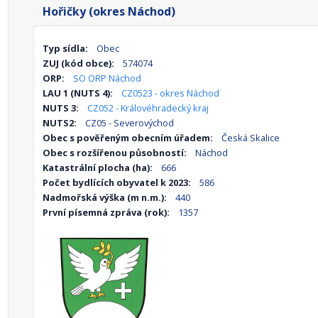
Hořičky (okres Náchod)
Typ sídla:
Obec
ZUJ (kód obce):
574074
ORP:
SO ORP Náchod
LAU 1 (NUTS 4):
CZ0523 - okres Náchod
NUTS 3:
CZ052 - Královéhradecký kraj
NUTS2:
CZ05 - Severovýchod
Obec s pověřeným obecním úřadem:
Česká Skalice
Obec s rozšířenou působností:
Náchod
Katastrální plocha (ha):
666
Počet bydlících obyvatel k 2023:
586
Nadmořská výška (m n.m.):
440
První písemná zpráva (rok):
1357