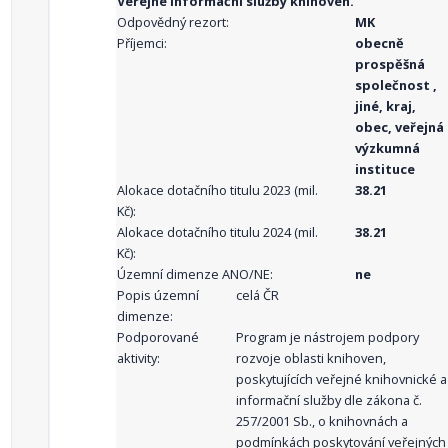
Veřejné informační služby knihoven.
Odpovědný rezort:
MK
Příjemci:
obecně
prospěšná
společnost ,
jiné, kraj,
obec, veřejná
výzkumná
instituce
Alokace dotačního titulu 2023 (mil.
38.21
Kč):
Alokace dotačního titulu 2024 (mil.
38.21
Kč):
Územní dimenze ANO/NE:
ne
Popis územní
celá ČR
dimenze:
Podporované
Program je nástrojem podpory
aktivity:
rozvoje oblasti knihoven,
poskytujících veřejné knihovnické a
informační služby dle zákona č.
257/2001 Sb., o knihovnách a
podmínkách poskytování veřejných