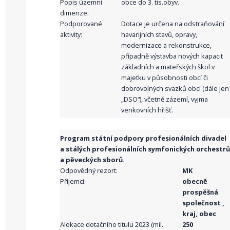
Popis územní
obce do 3. tis.obyv.
dimenze:
Podporované
Dotace je určena na odstraňování
aktivity:
havarijních stavů, opravy,
modernizace a rekonstrukce,
případně výstavba nových kapacit
základních a mateřských škol v
majetku v působnosti obcí či
dobrovolných svazků obcí (dále jen
„DSO“), včetně zázemí, vyjma
venkovních hřišť.
Program státní podpory profesionálních divadel
a stálých profesionálních symfonických orchestrů
a pěveckých sborů.
Odpovědný rezort:
MK
Příjemci:
obecně
prospěšná
společnost ,
kraj, obec
Alokace dotačního titulu 2023 (mil.
250