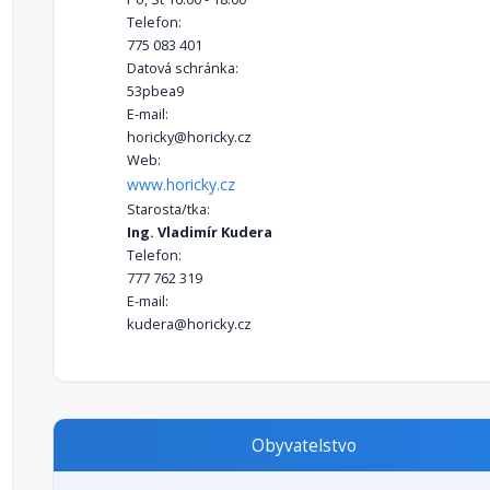
Telefon:
775 083 401
Datová schránka:
53pbea9
E-mail:
horicky@horicky.cz
Web:
www.horicky.cz
Starosta/tka:
Ing. Vladimír Kudera
Telefon:
777 762 319
E-mail:
kudera@horicky.cz
Obyvatelstvo