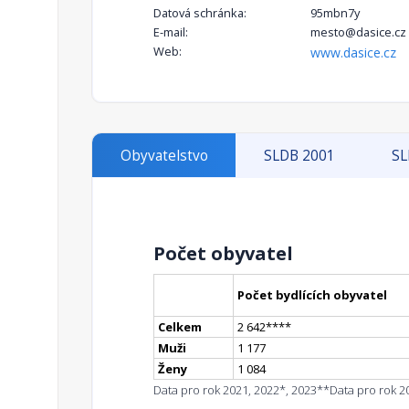
Datová schránka:
95mbn7y
E-mail:
mesto@dasice.cz
Web:
www.dasice.cz
Obyvatelstvo
SLDB 2001
SL
Počet obyvatel
Počet bydlících obyvatel
Celkem
2 642
**
**
Muži
1 177
Ženy
1 084
Data pro rok 2021, 2022*, 2023**
Data pro rok 2