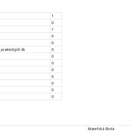
1
0
1
0
0
 praktických šk
0
0
0
0
0
0
0
0
Mateřská škola