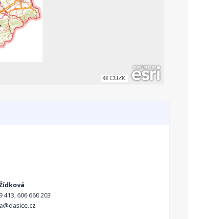
 Žídková
9 413, 606 660 203
a@dasice.cz