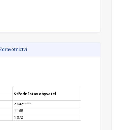
Zdravotnictví
Střední stav obyvatel
2 642
**
**
1 168
1 072