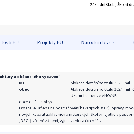
Základní škola, Školní dr
itosti EU
Projekty EU
Národní dotace
ruktury a občanského vybavení.
MF
Alokace dotačního titulu 2023 (mil. Kč
obec
Alokace dotačního titulu 2024 (mil. Kč
Územní dimenze ANO/NE:
obce do 3. tis.obyv.
Dotace je určena na odstraňování havarijních stavů, opravy, mo
nových kapacit základních a mateřských škol v majetku v působno
„DSO“), včetně zázemí, vyjma venkovních hřišť.