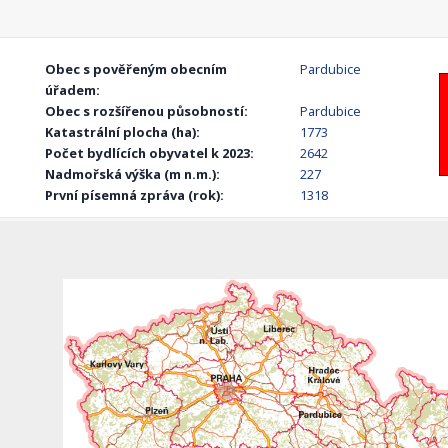
Obec s pověřeným obecním
Pardubice
úřadem:
Obec s rozšířenou působností:
Pardubice
Katastrální plocha (ha):
1773
Počet bydlících obyvatel k 2023:
2642
Nadmořská výška (m n.m.):
227
První písemná zpráva (rok):
1318