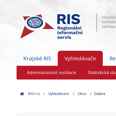
Informace
na hospod
samosprá
Krajské RIS
Vyhledávače
Re
Administrativní instituce
Statistická da
Home
RISY.cz
Vyhledávače
Obce
Dašice