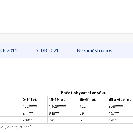
DB 2011
SLDB 2021
Nezaměstnanost
Počet obyvatel ve věku
0-14 let
15-59 let
60-64 let
65 a více let
452
**
**
1 629
**
**
122
358
**
**
244
*
*
848
*
*
59
167
*
*
208
*
*
781
*
*
63
191
*
*
021, 2022*, 2023**