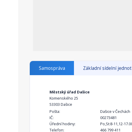
Samospráva
Základní sídelní jedno
Městský úřad Dašice
Komenského 25
53303 Dašice
Pošta:
Dašice v Čechách
IČ:
00273481
Úřední hodiny:
Po,St:8-11,12-17.00
Telefon:
466 799 411