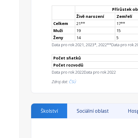
Přírůstek ob
Živě narození
Zemřelí
Celkem
21
*
*
17
*
*
Muži
19
15
Ženy
14
5
Data pro rok 2021, 2023*, 2022**
Data pro rok 2
Počet sňatků
Počet rozvodů
Data pro rok 2022
Data pro rok 2022
Zdroj dat:
ČSÚ
Školství
Sociální oblast
Hosp