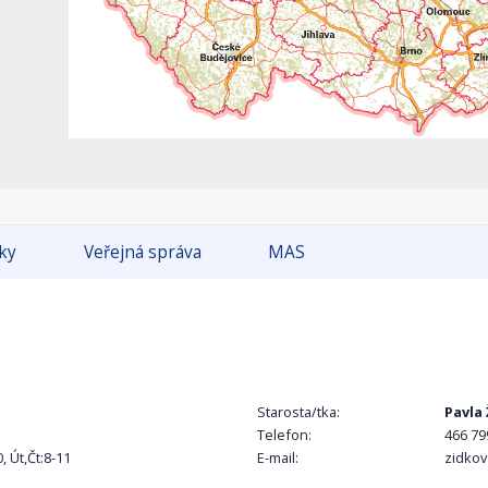
tky
Veřejná správa
MAS
Starosta/tka:
Pavla
Telefon:
466 79
, Út,Čt:8-11
E-mail:
zidkov