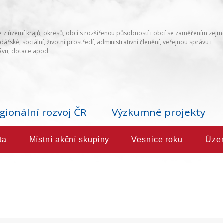
 z území krajů, okresů, obcí s rozšířenou působností i obcí se zaměřením zej
ářské, sociální, životní prostředí, administrativní členění, veřejnou správu i
vu, dotace apod.
gionální rozvoj ČR
Výzkumné projekty
ta
Místní akční skupiny
Vesnice roku
Úze