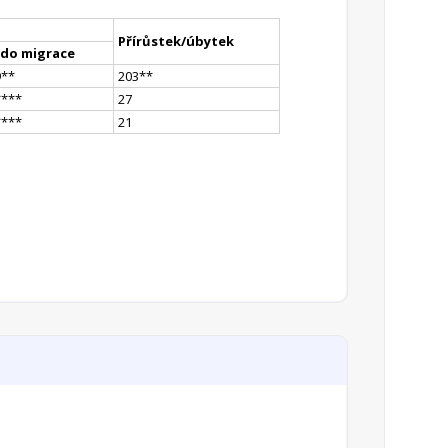
Přírůstek/úbytek
ldo migrace
9
*
*
203
*
*
**
**
27
**
**
21