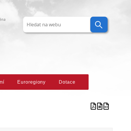
ména
mí
Euroregiony
Dotace