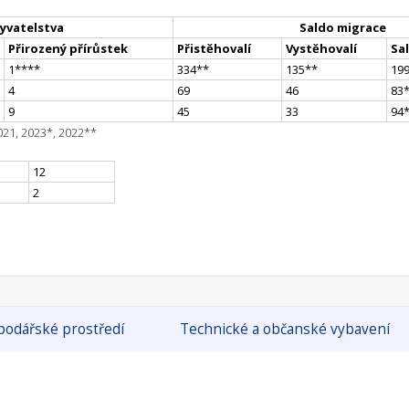
yvatelstva
Saldo migrace
Přirozený přírůstek
Přistěhovalí
Vystěhovalí
Sa
1
**
**
334
*
*
135
*
*
19
4
69
46
83
9
45
33
94
021, 2023*, 2022**
12
2
odářské prostředí
Technické a občanské vybavení