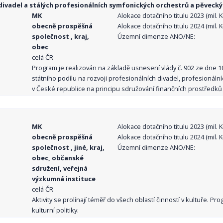
ivadel a stálých profesionálních symfonických orchestrů a pěvecký
MK
Alokace dotačního titulu 2023 (mil. Kč
obecně prospěšná
Alokace dotačního titulu 2024 (mil. Kč
společnost , kraj,
Územní dimenze ANO/NE:
obec
celá ČR
Program je realizován na základě usnesení vlády č. 902 ze dne 
státního podílu na rozvoji profesionálních divadel, profesionál
v České republice na principu sdružování finančních prostředků o
MK
Alokace dotačního titulu 2023 (mil. Kč
obecně prospěšná
Alokace dotačního titulu 2024 (mil. Kč
společnost , jiné, kraj,
Územní dimenze ANO/NE:
obec, občanské
sdružení, veřejná
výzkumná instituce
celá ČR
Aktivity se prolínají téměř do všech oblastí činností v kultuře. 
kulturní politiky.