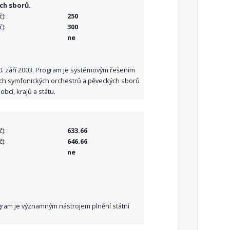
ch sborů.
):
250
):
300
ne
10. září 2003. Program je systémovým řešením
ních symfonických orchestrů a pěveckých sborů
bcí, krajů a státu.
):
633.66
):
646.66
ne
Program je významným nástrojem plnění státní