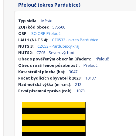
Přelouč (okres Pardubice)
Typ sídla:
Město
ZUJ (kód obce):
575500
ORP:
SO ORP Přelouč
LAU 1 (NUTS 4):
CZ0532 - okres Pardubice
NUTS 3:
CZ053 - Pardubický kraj
NUTS2:
CZ05 - Severovýchod
Obec s pověřeným obecním úřadem:
Přelouč
Obec s rozšířenou působností:
Přelouč
Katastrální plocha (ha):
3047
Počet bydlících obyvatel k 2023:
10137
Nadmořská výška (m n.m.):
212
První písemná zpráva (rok):
1073