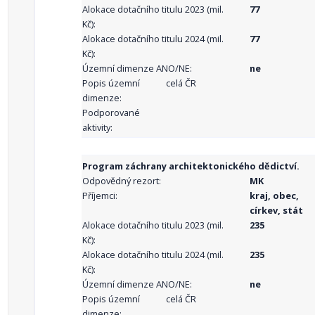
Alokace dotačního titulu 2023 (mil.
77
Kč):
Alokace dotačního titulu 2024 (mil.
77
Kč):
Územní dimenze ANO/NE:
ne
Popis územní
celá ČR
dimenze:
Podporované
aktivity:
Program záchrany architektonického dědictví.
Odpovědný rezort:
MK
Příjemci:
kraj, obec,
církev, stát
Alokace dotačního titulu 2023 (mil.
235
Kč):
Alokace dotačního titulu 2024 (mil.
235
Kč):
Územní dimenze ANO/NE:
ne
Popis územní
celá ČR
dimenze: