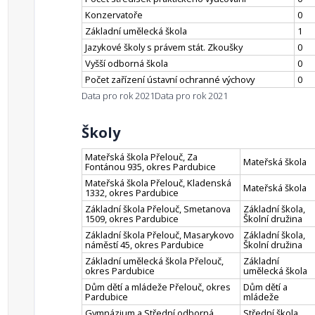
Konzervatoře
0
Základní umělecká škola
1
Jazykové školy s právem stát. Zkoušky
0
Vyšší odborná škola
0
Počet zařízení ústavní ochranné výchovy
0
Data pro rok 2021
Data pro rok 2021
Školy
Mateřská škola Přelouč, Za
Mateřská škola
Fontánou 935, okres Pardubice
Mateřská škola Přelouč, Kladenská
Mateřská škola
1332, okres Pardubice
Základní škola Přelouč, Smetanova
Základní škola,
1509, okres Pardubice
Školní družina
Základní škola Přelouč, Masarykovo
Základní škola,
náměstí 45, okres Pardubice
Školní družina
Základní umělecká škola Přelouč,
Základní
okres Pardubice
umělecká škola
Dům dětí a mládeže Přelouč, okres
Dům dětí a
Pardubice
mládeže
Gymnázium a Střední odborná
Střední škola,