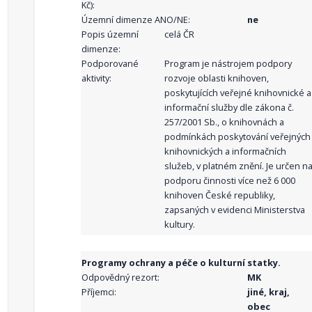
Kč):
Územní dimenze ANO/NE:
ne
Popis územní
celá ČR
dimenze:
Podporované
Program je nástrojem podpory
aktivity:
rozvoje oblasti knihoven,
poskytujících veřejné knihovnické a
informační služby dle zákona č.
257/2001 Sb., o knihovnách a
podmínkách poskytování veřejných
knihovnických a informačních
služeb, v platném znění. Je určen n
podporu činnosti více než 6 000
knihoven České republiky,
zapsaných v evidenci Ministerstva
kultury.
Programy ochrany a péče o kulturní statky.
Odpovědný rezort:
MK
Příjemci:
jiné, kraj,
obec