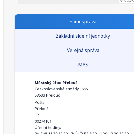
Samospráva
Základní sídelní jednotky
Veřejná správa
MAS
Městský úřad Přelouč
Československé armády 1665
53533 Přelouč
Pošta:
Přelouč
IČ:
00274101
Úřední hodiny:
Po,St:8-11.30,12.30-17; Út,Čt,Pá:8.30-11.30, 12.30-13.30