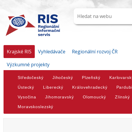
Krajské RIS
Vyhledávače
Regionální rozvoj ČR
Výzkumné projekty
Středočeský
Jihočeský
Plzeňský
Karlovarsk
Ústecký
Liberecký
Královehradecký
Pardub
Vysočina
Jihomoravský
Olomoucký
Zlínský
Moravskoslezský