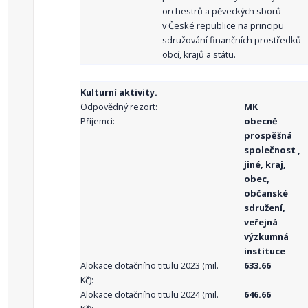
orchestrů a pěveckých sborů
v České republice na principu
sdružování finančních prostředků
obcí, krajů a státu.
Kulturní aktivity.
Odpovědný rezort:
MK
Příjemci:
obecně
prospěšná
společnost ,
jiné, kraj,
obec,
občanské
sdružení,
veřejná
výzkumná
instituce
Alokace dotačního titulu 2023 (mil.
633.66
Kč):
Alokace dotačního titulu 2024 (mil.
646.66