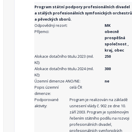
Program státní podpory profesionálních divadel
a stálých profesionálních symfonických orchestrů
a pěveckých sborů.
Odpovědný rezort:
MK
Příjemci:
obecně
prospěšná
společnost ,
kraj, obec
Alokace dotačního titulu 2023 (mil.
250
Kč):
Alokace dotačního titulu 2024 (mil.
300
Kč):
Územní dimenze ANO/NE:
ne
Popis územní
celá ČR
dimenze:
Podporované
Program je realizován na základě
aktivity:
usnesení vlády č. 902 ze dne 10.
září 2003. Program je systémovým
řešením státního podílu na rozvoji
profesionálních divadel,
profesionálních symfonických