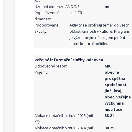
Kč):
Územní dimenze ANO/NE:
ne
Popis územní
celá ČR
dimenze:
Podporované
Aktivity se prolínají téměř do všech
aktivity:
oblastí činností v kultuře. Program
je významným nástrojem plnění
státní kulturní politiky.
Veřejné informační služby knihoven.
Odpovědný rezort:
MK
Příjemci:
obecně
prospěšná
společnost ,
jiné, kraj,
obec, veřejná
výzkumná
instituce
Alokace dotačního titulu 2023 (mil.
38.21
Kč):
Alokace dotačního titulu 2024 (mil.
38.21