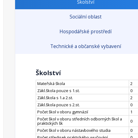
Školství
Sociální oblast
Hospodářské prostředí
Technické a občanské vybavení
Školství
Mateřská škola
2
Zákl.škola pouze s 1.st.
0
Zákl.škola s 1.a 2.st.
2
Zákl.škola pouze s 2.st.
0
Počet škol v oboru gymnázií
1
Počet škol v oboru středních odborných škol a
0
praktických šk
Počet škol v oboru nástavbového studia
0
Počet středisek praktického vyučování
0