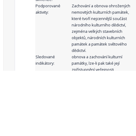
Podporované
Zachování a obnova ohrožených
aktivity:
nemovitých kulturních památek,
které tvoří nejcennější součást
národního kulturního dědictví,
zejména velkých stavebních
objektů, národních kulturních
památek a památek světového
dědictví.
Sledované
obnova a zachování kulturní
indikátory:
památky, lze-li pak také její
zpřístupnění veřejnosti
celkový počet záznamů: 61
1
2
3
4
5
…