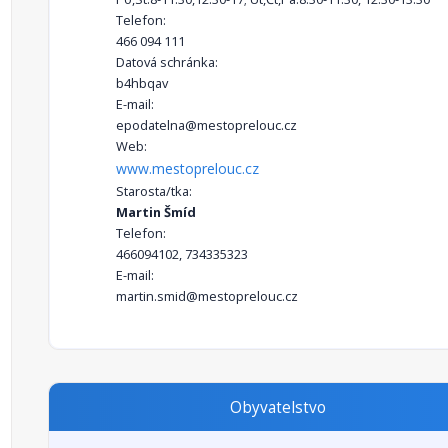
Telefon:
466 094 111
Datová schránka:
b4hbqav
E-mail:
epodatelna@mestoprelouc.cz
Web:
www.mestoprelouc.cz
Starosta/tka:
Martin Šmíd
Telefon:
466094102, 734335323
E-mail:
martin.smid@mestoprelouc.cz
Obyvatelstvo