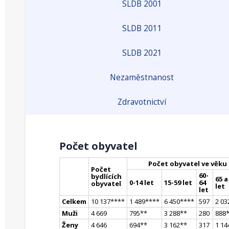
SLDB 2001
SLDB 2011
SLDB 2021
Nezaměstnanost
Zdravotnictví
Počet obyvatel
Počet obyvatel ve věku
Počet
60-
bydlících
65 a
0-14 let
15-59 let
64
obyvatel
let
let
Celkem
10 137
**
**
1 489
**
**
6 450
**
**
597
2 03
Muži
4 669
795
*
*
3 288
*
*
280
888
Ženy
4 646
694
*
*
3 162
*
*
317
1 14