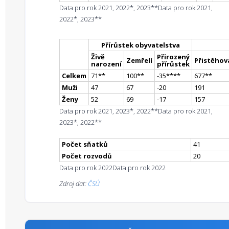
Data pro rok 2021, 2022*, 2023**
Data pro rok 2021,
2022*, 2023**
Přírůstek obyvatelstva
Živě
Přirozený
Zemřelí
Přistěhova
narození
přírůstek
Celkem
71
*
*
100
*
*
-35
**
**
677
*
*
Muži
47
67
-20
191
Ženy
52
69
-17
157
Data pro rok 2021, 2023*, 2022**
Data pro rok 2021,
2023*, 2022**
Počet sňatků
41
Počet rozvodů
20
Data pro rok 2022
Data pro rok 2022
Zdroj dat:
ČSÚ