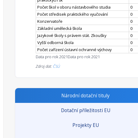
praktických šk
Počet škol v oboru nástavbového studia
0
Počet středisek praktického vyučování
0
Konzervatoře
0
Základní umělecká škola
0
Jazykové školy s právem stát. Zkoušky
0
Vyšší odborná škola
0
Počet zařízení ústavní ochranné výchovy
0
Data pro rok 2021
Data pro rok 2021
Zdroj dat:
ČSÚ
Národní dotační tituly
Dotační příležitosti EU
Projekty EU