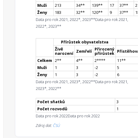
Muži
213
34
*
*
139
*
*
17
37
*
*
2
Ženy
183
32
*
*
120
*
*
9
37
*
*
1
Data pro rok 2021, 2022*, 2023**
Data pro rok 2021,
2022*, 2023**
Přírůstek obyvatelstva
Živě
Přirozený
Zemřelí
Přistěhova
narození
přírůstek
Celkem
2
*
*
4
*
*
2
**
**
11
*
*
Muži
1
3
-2
5
Ženy
1
3
-2
6
Data pro rok 2021, 2023*, 2022**
Data pro rok 2021,
2023*, 2022**
Počet sňatků
3
Počet rozvodů
1
Data pro rok 2022
Data pro rok 2022
Zdroj dat:
ČSÚ