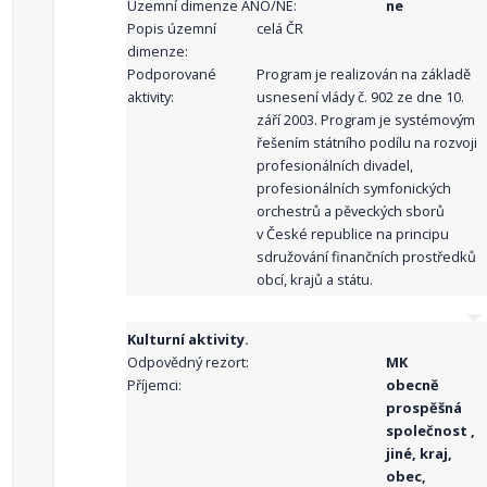
Územní dimenze ANO/NE:
ne
Popis územní
celá ČR
dimenze:
Podporované
Program je realizován na základě
aktivity:
usnesení vlády č. 902 ze dne 10.
září 2003. Program je systémovým
řešením státního podílu na rozvoji
profesionálních divadel,
profesionálních symfonických
orchestrů a pěveckých sborů
v České republice na principu
sdružování finančních prostředků
obcí, krajů a státu.
Kulturní aktivity.
Odpovědný rezort:
MK
Příjemci:
obecně
prospěšná
společnost ,
jiné, kraj,
obec,