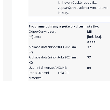
knihoven České republiky,
zapsaných v evidenci Ministerstva
kultury.
Programy ochrany a péče o kulturní statky.
Odpovědný rezort:
MK
Příjemci:
jiné, kraj,
obec
Alokace dotačního titulu 2023 (mil.
77
Kč):
Alokace dotačního titulu 2024 (mil.
77
Kč):
Územní dimenze ANO/NE:
ne
Popis územní
celá ČR
dimenze:
Podporované
aktivity:
celkový počet záznamů: 69