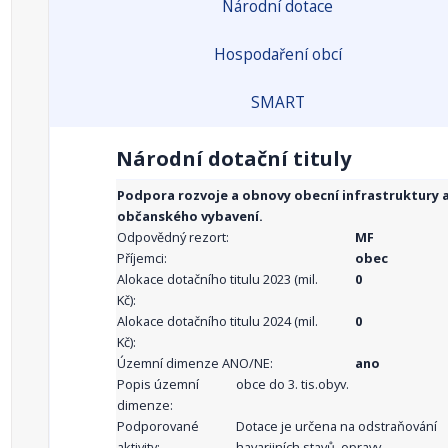
Národní dotace
Hospodaření obcí
SMART
Národní dotační tituly
Podpora rozvoje a obnovy obecní infrastruktury 
občanského vybavení.
Odpovědný rezort:
MF
Příjemci:
obec
Alokace dotačního titulu 2023 (mil.
0
Kč):
Alokace dotačního titulu 2024 (mil.
0
Kč):
Územní dimenze ANO/NE:
ano
Popis územní
obce do 3. tis.obyv.
dimenze:
Podporované
Dotace je určena na odstraňování
aktivity:
havarijních stavů, opravy,