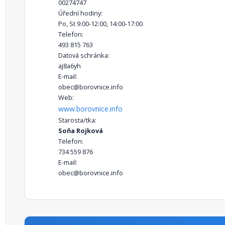
00274747
Úřední hodiny:
Po, St 9:00-12:00, 14:00-17:00
Telefon:
493 815 763
Datová schránka:
aj8a6yh
E-mail:
obec@borovnice.info
Web:
www.borovnice.info
Starosta/tka:
Soňa Rojková
Telefon:
734 559 876
E-mail:
obec@borovnice.info