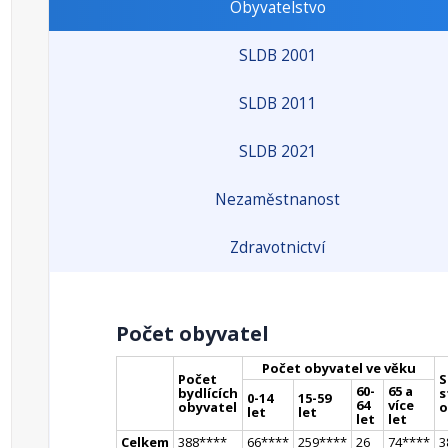
Obyvatelstvo
SLDB 2001
SLDB 2011
SLDB 2021
Nezaměstnanost
Zdravotnictví
Počet obyvatel
Počet obyvatel ve věku
Počet
S
60-
65 a
bydlících
s
0-14
15-59
64
více
obyvatel
o
let
let
let
let
Celkem
388
**
**
66
**
**
259
**
**
26
74
**
**
3