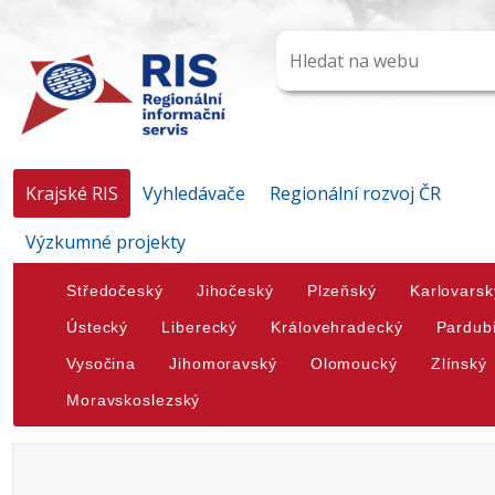
Krajské RIS
Vyhledávače
Regionální rozvoj ČR
Výzkumné projekty
Středočeský
Jihočeský
Plzeňský
Karlovarsk
Ústecký
Liberecký
Královehradecký
Pardub
Vysočina
Jihomoravský
Olomoucký
Zlínský
Moravskoslezský