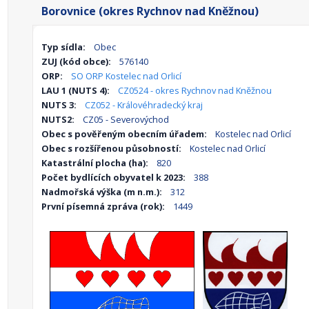
Borovnice (okres Rychnov nad Kněžnou)
Typ sídla:
Obec
ZUJ (kód obce):
576140
ORP:
SO ORP Kostelec nad Orlicí
LAU 1 (NUTS 4):
CZ0524 - okres Rychnov nad Kněžnou
NUTS 3:
CZ052 - Královéhradecký kraj
NUTS2:
CZ05 - Severovýchod
Obec s pověřeným obecním úřadem:
Kostelec nad Orlicí
Obec s rozšířenou působností:
Kostelec nad Orlicí
Katastrální plocha (ha):
820
Počet bydlících obyvatel k 2023:
388
Nadmořská výška (m n.m.):
312
První písemná zpráva (rok):
1449