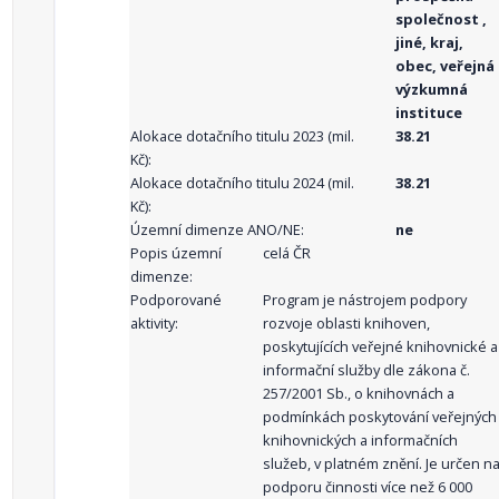
společnost ,
jiné, kraj,
obec, veřejná
výzkumná
instituce
Alokace dotačního titulu 2023 (mil.
38.21
Kč):
Alokace dotačního titulu 2024 (mil.
38.21
Kč):
Územní dimenze ANO/NE:
ne
Popis územní
celá ČR
dimenze:
Podporované
Program je nástrojem podpory
aktivity:
rozvoje oblasti knihoven,
poskytujících veřejné knihovnické a
informační služby dle zákona č.
257/2001 Sb., o knihovnách a
podmínkách poskytování veřejných
knihovnických a informačních
služeb, v platném znění. Je určen n
podporu činnosti více než 6 000