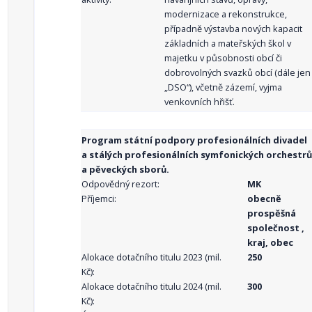
modernizace a rekonstrukce,
případně výstavba nových kapacit
základních a mateřských škol v
majetku v působnosti obcí či
dobrovolných svazků obcí (dále jen
„DSO“), včetně zázemí, vyjma
venkovních hřišť.
Program státní podpory profesionálních divadel
a stálých profesionálních symfonických orchestrů
a pěveckých sborů.
Odpovědný rezort:
MK
Příjemci:
obecně
prospěšná
společnost ,
kraj, obec
Alokace dotačního titulu 2023 (mil.
250
Kč):
Alokace dotačního titulu 2024 (mil.
300
Kč):