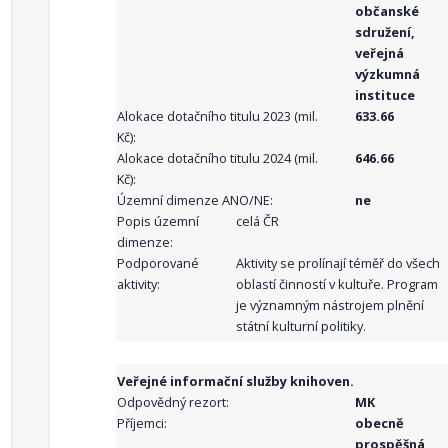
občanské
sdružení,
veřejná
výzkumná
instituce
Alokace dotačního titulu 2023 (mil.
633.66
Kč):
Alokace dotačního titulu 2024 (mil.
646.66
Kč):
Územní dimenze ANO/NE:
ne
Popis územní
celá ČR
dimenze:
Podporované
Aktivity se prolínají téměř do všech
aktivity:
oblastí činností v kultuře. Program
je významným nástrojem plnění
státní kulturní politiky.
Veřejné informační služby knihoven.
Odpovědný rezort:
MK
Příjemci:
obecně
prospěšná