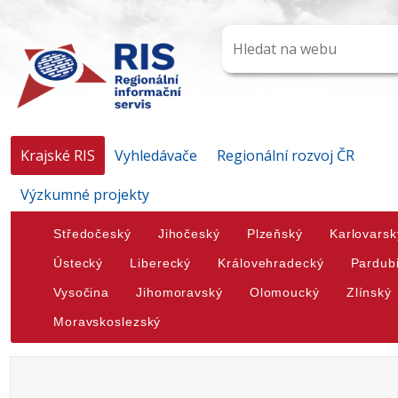
Krajské RIS
Vyhledávače
Regionální rozvoj ČR
Výzkumné projekty
Středočeský
Jihočeský
Plzeňský
Karlovarsk
Ústecký
Liberecký
Královehradecký
Pardub
Vysočina
Jihomoravský
Olomoucký
Zlínský
Moravskoslezský