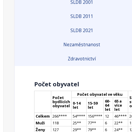
SLDB 2001
SLDB 2011
SLDB 2021
Nezaměstnanost
Zdravotnictví
Počet obyvatel
Počet obyvatel ve věku
Počet
S
60-
65 a
bydlících
s
0-14
15-59
64
více
obyvatel
o
let
let
let
let
Celkem
266
**
**
54
**
**
156
**
**
12
46
**
**
2
Muži
118
25
*
*
77
*
*
6
22
*
*
1
Ženy
127
29
*
*
79
*
*
6
24
*
*
1