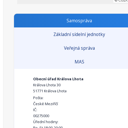
Samospráva
Základní sídelní jednotky
Veřejná správa
MAS
Obecní úřad Králova Lhota
Králova Lhota 30
51771 Králova Lhota
Pošta:
České Meziříčí
IČ:
00275000
Úřední hodiny:
Po, St 18:00-20:00