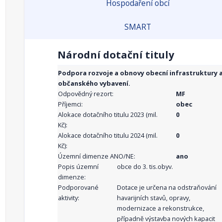
Hospodaření obcí
SMART
Národní dotační tituly
Podpora rozvoje a obnovy obecní infrastruktury 
občanského vybavení.
Odpovědný rezort:
MF
Příjemci:
obec
Alokace dotačního titulu 2023 (mil.
0
Kč):
Alokace dotačního titulu 2024 (mil.
0
Kč):
Územní dimenze ANO/NE:
ano
Popis územní
obce do 3. tis.obyv.
dimenze:
Podporované
Dotace je určena na odstraňování
aktivity:
havarijních stavů, opravy,
modernizace a rekonstrukce,
případně výstavba nových kapacit