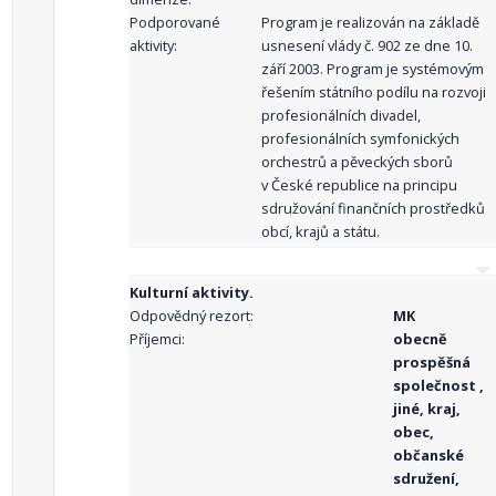
Podporované
Program je realizován na základě
aktivity:
usnesení vlády č. 902 ze dne 10.
září 2003. Program je systémovým
řešením státního podílu na rozvoji
profesionálních divadel,
profesionálních symfonických
orchestrů a pěveckých sborů
v České republice na principu
sdružování finančních prostředků
obcí, krajů a státu.
Kulturní aktivity.
Odpovědný rezort:
MK
Příjemci:
obecně
prospěšná
společnost ,
jiné, kraj,
obec,
občanské
sdružení,