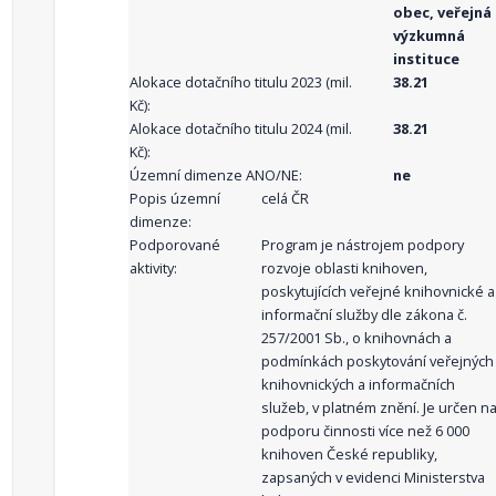
obec, veřejná
výzkumná
instituce
Alokace dotačního titulu 2023 (mil.
38.21
Kč):
Alokace dotačního titulu 2024 (mil.
38.21
Kč):
Územní dimenze ANO/NE:
ne
Popis územní
celá ČR
dimenze:
Podporované
Program je nástrojem podpory
aktivity:
rozvoje oblasti knihoven,
poskytujících veřejné knihovnické a
informační služby dle zákona č.
257/2001 Sb., o knihovnách a
podmínkách poskytování veřejných
knihovnických a informačních
služeb, v platném znění. Je určen n
podporu činnosti více než 6 000
knihoven České republiky,
zapsaných v evidenci Ministerstva