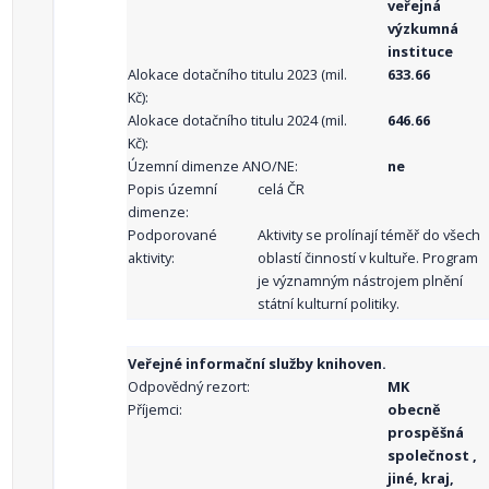
veřejná
výzkumná
instituce
Alokace dotačního titulu 2023 (mil.
633.66
Kč):
Alokace dotačního titulu 2024 (mil.
646.66
Kč):
Územní dimenze ANO/NE:
ne
Popis územní
celá ČR
dimenze:
Podporované
Aktivity se prolínají téměř do všech
aktivity:
oblastí činností v kultuře. Program
je významným nástrojem plnění
státní kulturní politiky.
Veřejné informační služby knihoven.
Odpovědný rezort:
MK
Příjemci:
obecně
prospěšná
společnost ,
jiné, kraj,