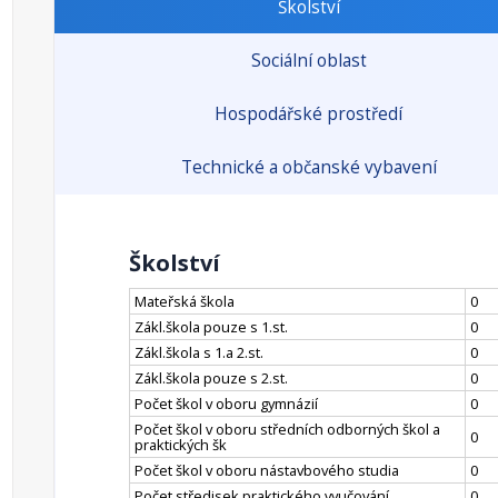
Školství
Sociální oblast
Hospodářské prostředí
Technické a občanské vybavení
Školství
Mateřská škola
0
Zákl.škola pouze s 1.st.
0
Zákl.škola s 1.a 2.st.
0
Zákl.škola pouze s 2.st.
0
Počet škol v oboru gymnázií
0
Počet škol v oboru středních odborných škol a
0
praktických šk
Počet škol v oboru nástavbového studia
0
Počet středisek praktického vyučování
0