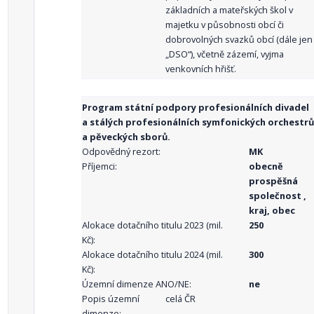
základních a mateřských škol v
majetku v působnosti obcí či
dobrovolných svazků obcí (dále jen
„DSO“), včetně zázemí, vyjma
venkovních hřišť.
Program státní podpory profesionálních divadel
a stálých profesionálních symfonických orchestrů
a pěveckých sborů.
Odpovědný rezort:
MK
Příjemci:
obecně
prospěšná
společnost ,
kraj, obec
Alokace dotačního titulu 2023 (mil.
250
Kč):
Alokace dotačního titulu 2024 (mil.
300
Kč):
Územní dimenze ANO/NE:
ne
Popis územní
celá ČR
dimenze: