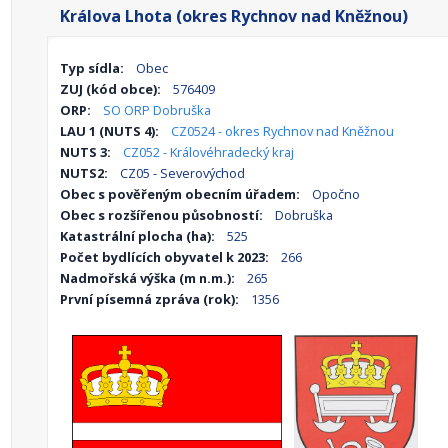
Králova Lhota (okres Rychnov nad Kněžnou)
Typ sídla:
Obec
ZUJ (kód obce):
576409
ORP:
SO ORP Dobruška
LAU 1 (NUTS 4):
CZ0524 - okres Rychnov nad Kněžnou
NUTS 3:
CZ052 - Královéhradecký kraj
NUTS2:
CZ05 - Severovýchod
Obec s pověřeným obecním úřadem:
Opočno
Obec s rozšířenou působností:
Dobruška
Katastrální plocha (ha):
525
Počet bydlících obyvatel k 2023:
266
Nadmořská výška (m n.m.):
265
První písemná zpráva (rok):
1356