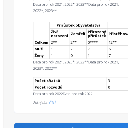
Data pro rok 2021, 2022*, 2023**
Data pro rok 2021,
2022*, 2023**
Přírůstek obyvatelstva
Živě
Přirozený
Zemřelí
Přistěhova
narození
přírůstek
Celkem
2
*
*
2
*
*
0
**
**
12
*
*
Muži
1
2
-1
6
Ženy
1
0
1
7
Data pro rok 2021, 2023*, 2022**
Data pro rok 2021,
2023*, 2022**
Počet sňatků
3
Počet rozvodů
0
Data pro rok 2022
Data pro rok 2022
Zdroj dat:
ČSÚ