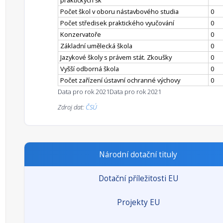
praktických šk
Počet škol v oboru nástavbového studia
0
Počet středisek praktického vyučování
0
Konzervatoře
0
Základní umělecká škola
0
Jazykové školy s právem stát. Zkoušky
0
Vyšší odborná škola
0
Počet zařízení ústavní ochranné výchovy
0
Data pro rok 2021
Data pro rok 2021
Zdroj dat:
ČSÚ
Národní dotační tituly
Dotační příležitosti EU
Projekty EU