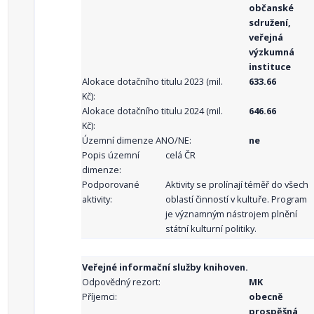
občanské
sdružení,
veřejná
výzkumná
instituce
Alokace dotačního titulu 2023 (mil.
633.66
Kč):
Alokace dotačního titulu 2024 (mil.
646.66
Kč):
Územní dimenze ANO/NE:
ne
Popis územní
celá ČR
dimenze:
Podporované
Aktivity se prolínají téměř do všech
aktivity:
oblastí činností v kultuře. Program
je významným nástrojem plnění
státní kulturní politiky.
Veřejné informační služby knihoven.
Odpovědný rezort:
MK
Příjemci:
obecně
prospěšná