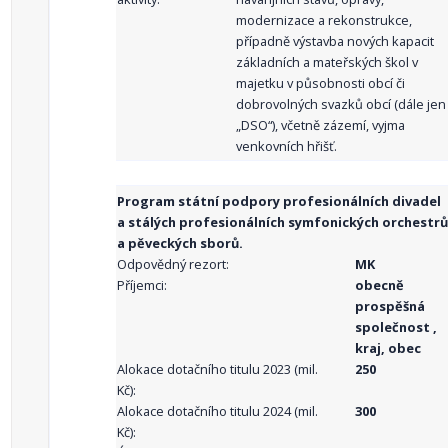
modernizace a rekonstrukce,
případně výstavba nových kapacit
základních a mateřských škol v
majetku v působnosti obcí či
dobrovolných svazků obcí (dále jen
„DSO“), včetně zázemí, vyjma
venkovních hřišť.
Program státní podpory profesionálních divadel
a stálých profesionálních symfonických orchestrů
a pěveckých sborů.
Odpovědný rezort:
MK
Příjemci:
obecně
prospěšná
společnost ,
kraj, obec
Alokace dotačního titulu 2023 (mil.
250
Kč):
Alokace dotačního titulu 2024 (mil.
300
Kč):