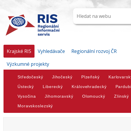
Krajské RIS
Vyhledávače
Regionální rozvoj ČR
Výzkumné projekty
Středočeský
Jihočeský
Plzeňský
Karlovarsk
Ústecký
Liberecký
Královehradecký
Pardub
Vysočina
Jihomoravský
Olomoucký
Zlínský
Moravskoslezský