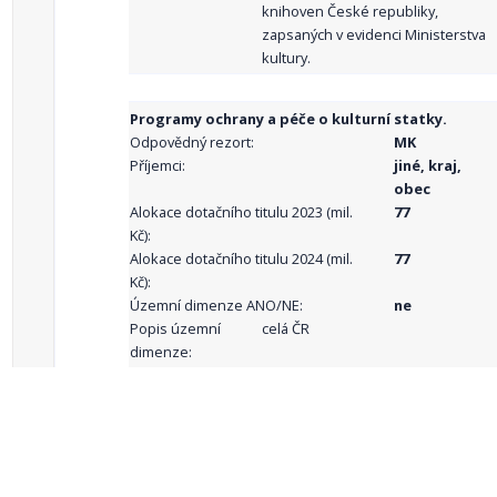
knihoven České republiky,
zapsaných v evidenci Ministerstva
kultury.
Programy ochrany a péče o kulturní statky.
Odpovědný rezort:
MK
Příjemci:
jiné, kraj,
obec
Alokace dotačního titulu 2023 (mil.
77
Kč):
Alokace dotačního titulu 2024 (mil.
77
Kč):
Územní dimenze ANO/NE:
ne
Popis územní
celá ČR
dimenze:
Podporované
aktivity:
celkový počet záznamů: 69