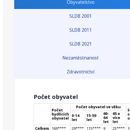
Obyvatelstvo
SLDB 2001
SLDB 2011
SLDB 2021
Nezaměstnanost
Zdravotnictví
Počet obyvatel
Počet obyvatel ve věku
Počet
S
60-
65 a
bydlících
s
0-14
15-59
64
více
obyvatel
o
let
let
let
let
Celkem
169
**
**
29
**
**
115
**
**
9
25
**
**
1