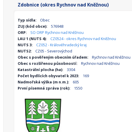
Zdobnice (okres Rychnov nad Kněžnou)
Typ sídla:
Obec
ZUJ (kód obce):
576948
ORP:
SO ORP Rychnov nad Kněžnou
LAU 1 (NUTS 4):
CZ0524 - okres Rychnov nad Kněžnou
NUTS 3:
CZ052 - Královéhradecký kraj
NUTS2:
CZ05 - Severovýchod
Obec s pověřeným obecním úřadem:
Rychnov nad Kněžnou
Obec s rozšířenou působností:
Rychnov nad Kněžnou
Katastrální plocha (ha):
3304
Počet bydlících obyvatel k 2023:
169
Nadmořská výška (m n.m.):
605
První písemná zpráva (rok):
1550