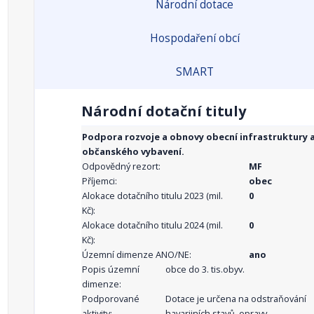
Národní dotace
Hospodaření obcí
SMART
Národní dotační tituly
Podpora rozvoje a obnovy obecní infrastruktury 
občanského vybavení.
Odpovědný rezort:
MF
Příjemci:
obec
Alokace dotačního titulu 2023 (mil.
0
Kč):
Alokace dotačního titulu 2024 (mil.
0
Kč):
Územní dimenze ANO/NE:
ano
Popis územní
obce do 3. tis.obyv.
dimenze:
Podporované
Dotace je určena na odstraňování
aktivity:
havarijních stavů, opravy,