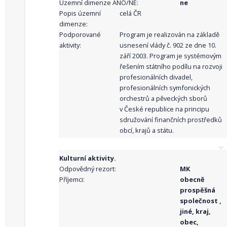
Územní dimenze ANO/NE:
ne
Popis územní
celá ČR
dimenze:
Podporované
Program je realizován na základě
aktivity:
usnesení vlády č. 902 ze dne 10.
září 2003. Program je systémovým
řešením státního podílu na rozvoji
profesionálních divadel,
profesionálních symfonických
orchestrů a pěveckých sborů
v České republice na principu
sdružování finančních prostředků
obcí, krajů a státu.
Kulturní aktivity.
Odpovědný rezort:
MK
Příjemci:
obecně
prospěšná
společnost ,
jiné, kraj,
obec,