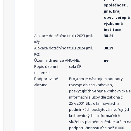
společnost ,
jiné, kraj,
obec, veřejná
výzkumná
instituce
Alokace dotačního titulu 2023 (mil.
38.21
Kč):
Alokace dotačního titulu 2024 (mil.
38.21
Kč):
Územní dimenze ANO/NE:
ne
Popis územní
celá ČR
dimenze:
Podporované
Program je nástrojem podpory
aktivity:
rozvoje oblasti knihoven,
poskytujících veřejné knihovnické a
informační služby dle zákona č.
257/2001 Sb., o knihovnách a
podmínkách poskytování veřejných
knihovnických a informačních
služeb, v platném znění. Je určen n
podporu činnosti více než 6 000