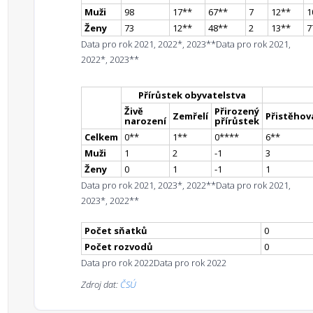
Muži
98
17
*
*
67
*
*
7
12
*
*
1
Ženy
73
12
*
*
48
*
*
2
13
*
*
7
Data pro rok 2021, 2022*, 2023**
Data pro rok 2021,
2022*, 2023**
Přírůstek obyvatelstva
Živě
Přirozený
Zemřelí
Přistěhova
narození
přírůstek
Celkem
0
*
*
1
*
*
0
**
**
6
*
*
Muži
1
2
-1
3
Ženy
0
1
-1
1
Data pro rok 2021, 2023*, 2022**
Data pro rok 2021,
2023*, 2022**
Počet sňatků
0
Počet rozvodů
0
Data pro rok 2022
Data pro rok 2022
Zdroj dat:
ČSÚ