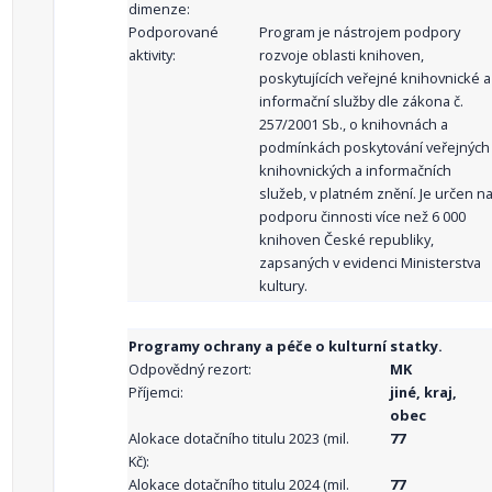
dimenze:
Podporované
Program je nástrojem podpory
aktivity:
rozvoje oblasti knihoven,
poskytujících veřejné knihovnické a
informační služby dle zákona č.
257/2001 Sb., o knihovnách a
podmínkách poskytování veřejných
knihovnických a informačních
služeb, v platném znění. Je určen n
podporu činnosti více než 6 000
knihoven České republiky,
zapsaných v evidenci Ministerstva
kultury.
Programy ochrany a péče o kulturní statky.
Odpovědný rezort:
MK
Příjemci:
jiné, kraj,
obec
Alokace dotačního titulu 2023 (mil.
77
Kč):
Alokace dotačního titulu 2024 (mil.
77