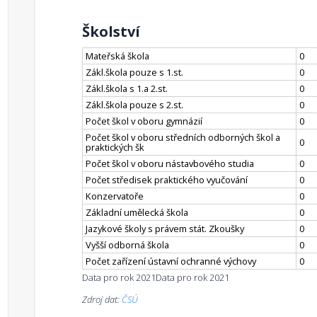
Školství
Mateřská škola
0
Zákl.škola pouze s 1.st.
0
Zákl.škola s 1.a 2.st.
0
Zákl.škola pouze s 2.st.
0
Počet škol v oboru gymnázií
0
Počet škol v oboru středních odborných škol a
0
praktických šk
Počet škol v oboru nástavbového studia
0
Počet středisek praktického vyučování
0
Konzervatoře
0
Základní umělecká škola
0
Jazykové školy s právem stát. Zkoušky
0
Vyšší odborná škola
0
Počet zařízení ústavní ochranné výchovy
0
Data pro rok 2021
Data pro rok 2021
Zdroj dat:
ČSÚ