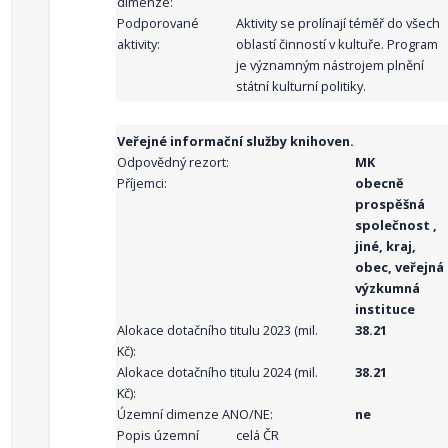
dimenze:
Podporované
Aktivity se prolínají téměř do všech
aktivity:
oblastí činností v kultuře. Program
je významným nástrojem plnění
státní kulturní politiky.
Veřejné informační služby knihoven.
Odpovědný rezort:
MK
Příjemci:
obecně
prospěšná
společnost ,
jiné, kraj,
obec, veřejná
výzkumná
instituce
Alokace dotačního titulu 2023 (mil.
38.21
Kč):
Alokace dotačního titulu 2024 (mil.
38.21
Kč):
Územní dimenze ANO/NE:
ne
Popis územní
celá ČR