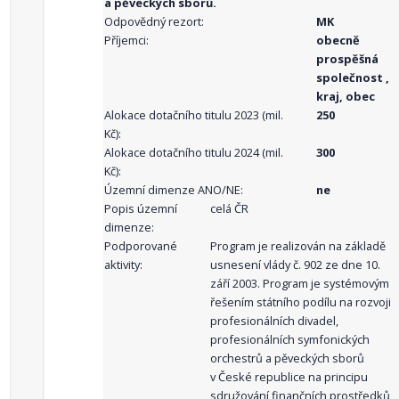
a pěveckých sborů.
Odpovědný rezort:
MK
Příjemci:
obecně
prospěšná
společnost ,
kraj, obec
Alokace dotačního titulu 2023 (mil.
250
Kč):
Alokace dotačního titulu 2024 (mil.
300
Kč):
Územní dimenze ANO/NE:
ne
Popis územní
celá ČR
dimenze:
Podporované
Program je realizován na základě
aktivity:
usnesení vlády č. 902 ze dne 10.
září 2003. Program je systémovým
řešením státního podílu na rozvoji
profesionálních divadel,
profesionálních symfonických
orchestrů a pěveckých sborů
v České republice na principu
sdružování finančních prostředků