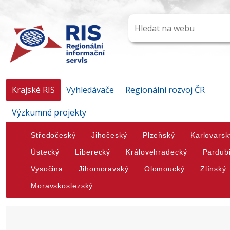
Krajské RIS
Vyhledávače
Regionální rozvoj ČR
Výzkumné projekty
Středočeský
Jihočeský
Plzeňský
Karlovarsk
Ústecký
Liberecký
Královehradecký
Pardub
Vysočina
Jihomoravský
Olomoucký
Zlínský
Moravskoslezský