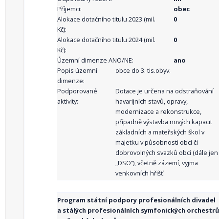
Příjemci:
obec
Alokace dotačního titulu 2023 (mil.
0
Kč):
Alokace dotačního titulu 2024 (mil.
0
Kč):
Územní dimenze ANO/NE:
ano
Popis územní
obce do 3. tis.obyv.
dimenze:
Podporované
Dotace je určena na odstraňování
aktivity:
havarijních stavů, opravy,
modernizace a rekonstrukce,
případně výstavba nových kapacit
základních a mateřských škol v
majetku v působnosti obcí či
dobrovolných svazků obcí (dále jen
„DSO“), včetně zázemí, vyjma
venkovních hřišť.
Program státní podpory profesionálních divadel
a stálých profesionálních symfonických orchestrů