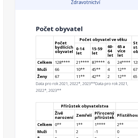
Zdravotnictví
Počet obyvatel
Počet obyvatel ve věku
Počet
St
60-
65 a
bydlících
st
0-14
15-59
64
více
obyvatel
ob
let
let
let
let
Celkem
128
**
**
21
**
**
87
**
**
6
24
**
**
12
Muži
66
10
*
*
45
*
*
4
12
*
*
67
Ženy
67
11
*
*
42
*
*
2
12
*
*
65
Data pro rok 2021, 2022*, 2023**
Data pro rok 2021,
2022*, 2023**
Přírůstek obyvatelstva
Živě
Přirozený
Zemřelí
Přistěhova
narození
přírůstek
Celkem
0
*
*
1
*
*
1
**
**
2
*
*
Muži
1
2
-1
0