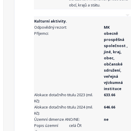
obcí, krajů a státu.
Kulturní aktivity.
Odpovědný rezort:
MK
Příjemci:
obecně
prospěšná
společnost ,
jiné, kraj,
obec,
občanské
sdružení,
veřejná
výzkumná
instituce
Alokace dotačního titulu 2023 (mil.
633.66
Kč):
Alokace dotačního titulu 2024 (mil.
646.66
Kč):
Územní dimenze ANO/NE:
ne
Popis územní
celá ČR