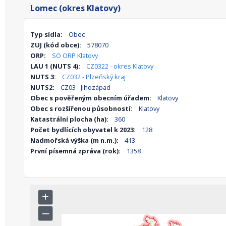
Lomec (okres Klatovy)
Typ sídla:
Obec
ZUJ (kód obce):
578070
ORP:
SO ORP Klatovy
LAU 1 (NUTS 4):
CZ0322 - okres Klatovy
NUTS 3:
CZ032 - Plzeňský kraj
NUTS2:
CZ03 - Jihozápad
Obec s pověřeným obecním úřadem:
Klatovy
Obec s rozšířenou působností:
Klatovy
Katastrální plocha (ha):
360
Počet bydlících obyvatel k 2023:
128
Nadmořská výška (m n.m.):
413
První písemná zpráva (rok):
1358