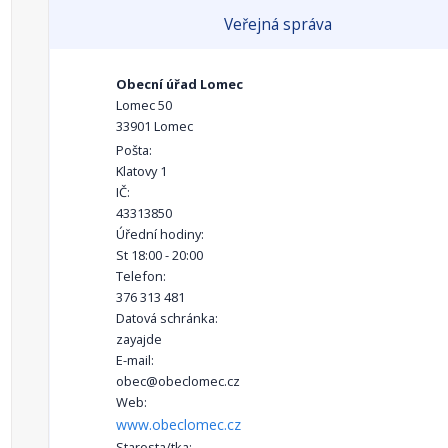
Veřejná správa
Obecní úřad Lomec
Lomec 50
33901 Lomec
Pošta:
Klatovy 1
IČ:
43313850
Úřední hodiny:
St 18:00 - 20:00
Telefon:
376 313 481
Datová schránka:
zayajde
E-mail:
obec@obeclomec.cz
Web:
www.obeclomec.cz
Starosta/tka: