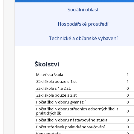
Sociální oblast
Hospodářské prostředí
Technické a občanské vybavení
Školství
Mateřská škola
1
Zákl.škola pouze s 1.st.
1
Zákl.škola s 1.a 2.st.
0
Zákl.škola pouze s 2.st.
0
Počet škol v oboru gymnázií
0
Počet škol v oboru středních odborných škol a
0
praktických šk
Počet škol v oboru nástavbového studia
0
Počet středisek praktického vyučování
0
Konzervatoře
0