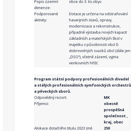
Popis územní
obce do 3. tis.obyv.
dimenze:
Podporované
Dotace je určena na odstraňování
aktivity:
havarijních stavů, opravy,
modernizace a rekonstrukce,
případně výstavba nových kapacit
základních a mateřských škol v
majetku v působnosti obcí či
dobrovolných svazků obcí (dále jen
„DSO“), včetně zázemí, vyjma
venkovních hřišť.
Program státní podpory profesionálních divadel
a stálých profesionálních symfonických orchestrů
a pěveckých sborů.
Odpovědný rezort:
MK
Příjemci:
obecně
prospěšná
společnost ,
kraj, obec
Alokace dotačního titulu 2023 (mil.
250