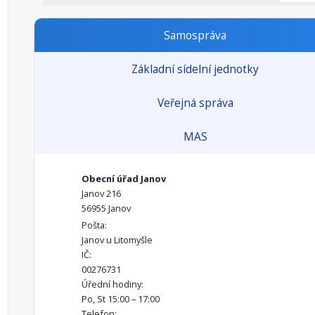
Samospráva
Základní sídelní jednotky
Veřejná správa
MAS
Obecní úřad Janov
Janov 216
56955 Janov
Pošta:
Janov u Litomyšle
IČ:
00276731
Úřední hodiny:
Po, St 15:00 – 17:00
Telefon: