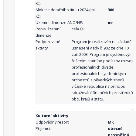
Kč):
Alokace dotačního titulu 2024 (mil.
300
Kč):
Územní dimenze ANO/NE:
ne
Popis územní
celá ČR
dimenze:
Podporované
Program je realizován na základě
aktivity:
usnesení vlády č. 902 ze dne 10.
září 2003. Program je systémovým
řešením státního podílu na rozvoji
profesionálních divadel,
profesionálních symfonických
orchestrů a pěveckých sborů
v České republice na principu
sdružování finančních prostředků
obcí, krajů a státu.
Kulturní aktivity.
Odpovědný rezort:
MK
Příjemci:
obecně
prospěšná