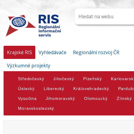
Krajské RIS
Vyhledávače
Regionální rozvoj ČR
Výzkumné projekty
Středočeský
Jihočeský
Plzeňský
Karlovarsk
Ústecký
Liberecký
Královehradecký
Pardub
Vysočina
Jihomoravský
Olomoucký
Zlínský
Moravskoslezský