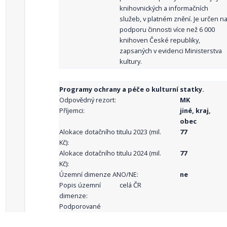
knihovnických a informačních
služeb, v platném znění. Je určen n
podporu činnosti více než 6 000
knihoven České republiky,
zapsaných v evidenci Ministerstva
kultury.
Programy ochrany a péče o kulturní statky.
Odpovědný rezort:
MK
Příjemci:
jiné, kraj,
obec
Alokace dotačního titulu 2023 (mil.
77
Kč):
Alokace dotačního titulu 2024 (mil.
77
Kč):
Územní dimenze ANO/NE:
ne
Popis územní
celá ČR
dimenze:
Podporované
aktivity: