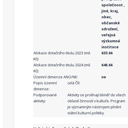
společnost ,
jiné, kraj,
obec,
občanské
sdružení,
veřejná
výzkumná
instituce
Alokace dotačního titulu 2023 (mil.
633.66
Kč):
Alokace dotačního titulu 2024 (mil.
646.66
Kč):
Územní dimenze ANO/NE:
ne
Popis územní
celá ČR
dimenze:
Podporované
Aktivity se prolínají téměř do všech
aktivity:
oblastí činností v kultuře. Program
je významným nástrojem plnění
státní kulturní politiky.