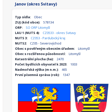
Janov (okres Svitavy)
Typ sídla:
Obec
ZUJ (kód obce):
578134
ORP:
SO ORP Litomyšl
LAU 1 (NUTS 4):
CZ0533 - okres Svitavy
NUTS 3:
CZ053 - Pardubický kraj
NUTS2:
CZ05 - Severovýchod
Obec s pověřeným obecním úřadem:
Litomyšl
Obec s rozšířenou působností:
Litomyšl
Katastrální plocha (ha):
2470
Počet bydlících obyvatel k 2023:
1003
Nadmořská výška (m n.m.):
465
První písemná zpráva (rok):
1347