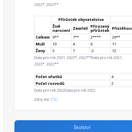
2022*, 2023**
Přírůstek obyvatelstva
Živě
Přirozený
Zemřelí
Přistěhova
narození
přírůstek
Celkem
9
*
*
7
*
*
2
**
**
29
*
*
Muži
10
4
6
11
Ženy
5
7
-2
12
Data pro rok 2021, 2023*, 2022**
Data pro rok 2021,
2023*, 2022**
Počet sňatků
4
Počet rozvodů
2
Data pro rok 2022
Data pro rok 2022
Zdroj dat:
ČSÚ
Školství