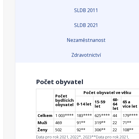
SLDB 2011
SLDB 2021
Nezaměstnanost
Zdravotnictví
Počet obyvatel
Počet obyvatel ve věku
Počet
60-
bydlících
15-59
65 a
0-14 let
64
obyvatel
let
více let
let
Celkem
1 003
**
**
183
**
**
625
**
**
44
179
**
**
Muži
469
91
*
*
319
*
*
22
71
*
*
Ženy
502
92
*
*
306
*
*
22
108
*
*
Data pro rok 2021, 2022*, 2023**
Data pro rok 2021,