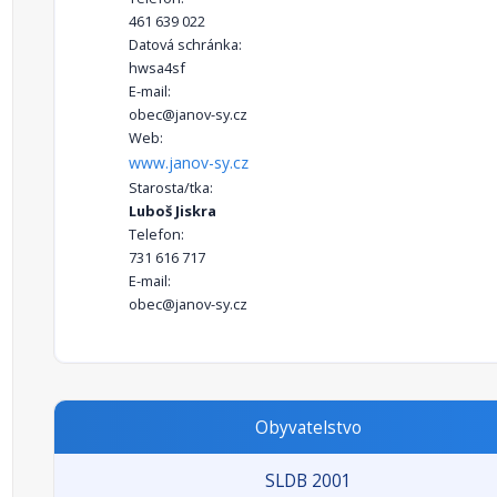
461 639 022
Datová schránka:
hwsa4sf
E-mail:
obec@janov-sy.cz
Web:
www.janov-sy.cz
Starosta/tka:
Luboš Jiskra
Telefon:
731 616 717
E-mail:
obec@janov-sy.cz
Obyvatelstvo
SLDB 2001