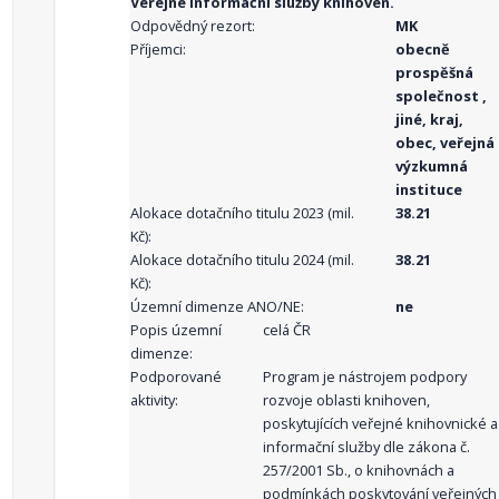
Veřejné informační služby knihoven.
Odpovědný rezort:
MK
Příjemci:
obecně
prospěšná
společnost ,
jiné, kraj,
obec, veřejná
výzkumná
instituce
Alokace dotačního titulu 2023 (mil.
38.21
Kč):
Alokace dotačního titulu 2024 (mil.
38.21
Kč):
Územní dimenze ANO/NE:
ne
Popis územní
celá ČR
dimenze:
Podporované
Program je nástrojem podpory
aktivity:
rozvoje oblasti knihoven,
poskytujících veřejné knihovnické a
informační služby dle zákona č.
257/2001 Sb., o knihovnách a
podmínkách poskytování veřejných