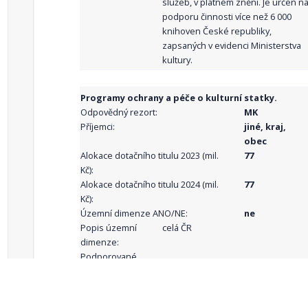
služeb, v platném znění. Je určen n
podporu činnosti více než 6 000
knihoven České republiky,
zapsaných v evidenci Ministerstva
kultury.
Programy ochrany a péče o kulturní statky.
Odpovědný rezort:
MK
Příjemci:
jiné, kraj,
obec
Alokace dotačního titulu 2023 (mil.
77
Kč):
Alokace dotačního titulu 2024 (mil.
77
Kč):
Územní dimenze ANO/NE:
ne
Popis územní
celá ČR
dimenze:
Podporované
aktivity: