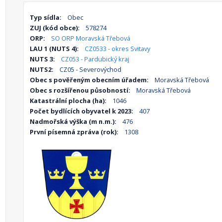
Typ sídla:
Obec
ZUJ (kód obce):
578274
ORP:
SO ORP Moravská Třebová
LAU 1 (NUTS 4):
CZ0533 - okres Svitavy
NUTS 3:
CZ053 - Pardubický kraj
NUTS2:
CZ05 - Severovýchod
Obec s pověřeným obecním úřadem:
Moravská Třebová
Obec s rozšířenou působností:
Moravská Třebová
Katastrální plocha (ha):
1046
Počet bydlících obyvatel k 2023:
407
Nadmořská výška (m n.m.):
476
První písemná zpráva (rok):
1308