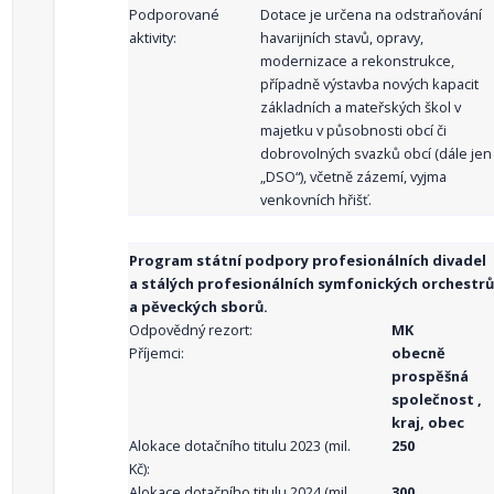
Podporované
Dotace je určena na odstraňování
aktivity:
havarijních stavů, opravy,
modernizace a rekonstrukce,
případně výstavba nových kapacit
základních a mateřských škol v
majetku v působnosti obcí či
dobrovolných svazků obcí (dále jen
„DSO“), včetně zázemí, vyjma
venkovních hřišť.
Program státní podpory profesionálních divadel
a stálých profesionálních symfonických orchestrů
a pěveckých sborů.
Odpovědný rezort:
MK
Příjemci:
obecně
prospěšná
společnost ,
kraj, obec
Alokace dotačního titulu 2023 (mil.
250
Kč):
Alokace dotačního titulu 2024 (mil.
300