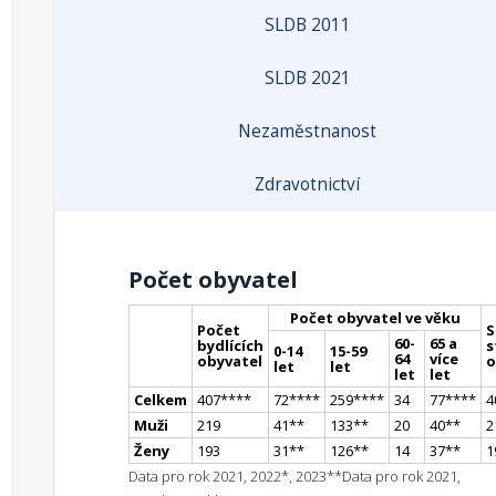
SLDB 2011
SLDB 2021
Nezaměstnanost
Zdravotnictví
Počet obyvatel
Počet obyvatel ve věku
Počet
S
60-
65 a
bydlících
s
0-14
15-59
64
více
obyvatel
o
let
let
let
let
Celkem
407
**
**
72
**
**
259
**
**
34
77
**
**
4
Muži
219
41
*
*
133
*
*
20
40
*
*
2
Ženy
193
31
*
*
126
*
*
14
37
*
*
1
Data pro rok 2021, 2022*, 2023**
Data pro rok 2021,