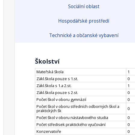
Sociální oblast
Hospodářské prostředí
Technické a občanské vybavení
Školství
Mateřská škola
1
Zákl.škola pouze s 1.st.
0
Zákl.škola s 1.a 2.st.
1
Zákl.škola pouze s 2.st.
0
Počet škol v oboru gymnázií
0
Počet škol v oboru středních odborných škol a
0
praktických šk
Počet škol v oboru nástavbového studia
0
Počet středisek praktického vyučování
0
Konzervatoře
0