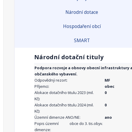
Národní dotace
Hospodaření obcí
SMART
Národní dotační tituly
Podpora rozvoje a obnovy obecní infrastruktury 
občanského vybavení.
Odpovědný rezort:
MF
Příjemci:
obec
Alokace dotačního titulu 2023 (mil.
0
Kč):
Alokace dotačního titulu 2024 (mil.
0
Kč):
Územní dimenze ANO/NE:
ano
Popis územní
obce do 3. tis.obyv.
dimenze: