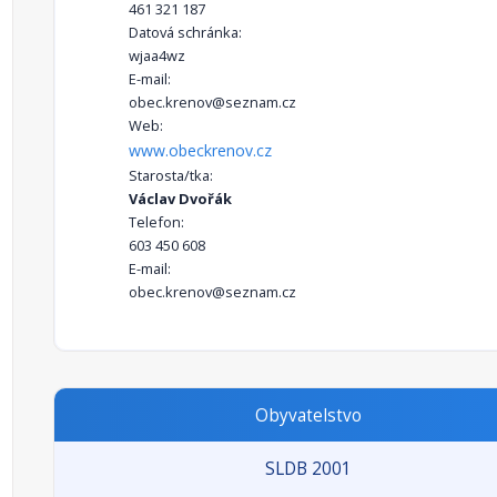
461 321 187
Datová schránka:
wjaa4wz
E-mail:
obec.krenov@seznam.cz
Web:
www.obeckrenov.cz
Starosta/tka:
Václav Dvořák
Telefon:
603 450 608
E-mail:
obec.krenov@seznam.cz
Obyvatelstvo
SLDB 2001