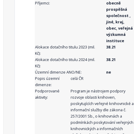
Příjemci:
obecně
prospěšná
společnost ,
jiné, kraj,
obec, veřejná
výzkumná
instituce
Alokace dotačního titulu 2023 (mil.
38.21
Kč):
Alokace dotačního titulu 2024 (mil.
38.21
Kč):
Územní dimenze ANO/NE:
ne
Popis územní
celá ČR
dimenze:
Podporované
Program je nástrojem podpory
aktivity:
rozvoje oblasti knihoven,
poskytujících veřejné knihovnické a
informační služby dle zákona č.
257/2001 Sb., o knihovnách a
podmínkách poskytování veřejných
knihovnických a informačních