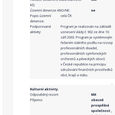
Kč):
Územní dimenze ANO/NE:
ne
Popis územní
celá ČR
dimenze:
Podporované
Program je realizován na základě
aktivity:
usnesení vlády č. 902 ze dne 10.
září 2003. Program je systémovým
řešením státního podílu na rozvoji
profesionálních divadel,
profesionálních symfonických
orchestrů a pěveckých sborů
v České republice na principu
sdružování finančních prostředků
obcí, krajů a státu.
Kulturní aktivity.
Odpovědný rezort:
MK
Příjemci:
obecně
prospěšná
společnost ,