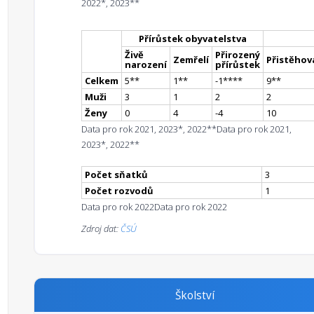
2022*, 2023**
Přírůstek obyvatelstva
Živě
Přirozený
Zemřelí
Přistěhova
narození
přírůstek
Celkem
5
*
*
1
*
*
-1
**
**
9
*
*
Muži
3
1
2
2
Ženy
0
4
-4
10
Data pro rok 2021, 2023*, 2022**
Data pro rok 2021,
2023*, 2022**
Počet sňatků
3
Počet rozvodů
1
Data pro rok 2022
Data pro rok 2022
Zdroj dat:
ČSÚ
Školství