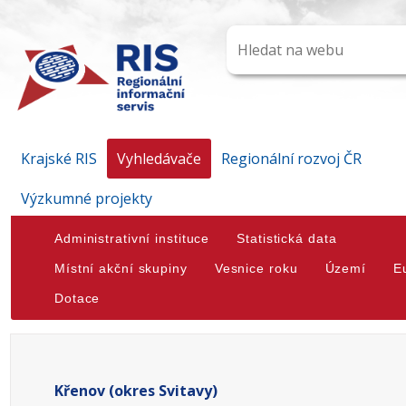
Krajské RIS
Vyhledávače
Regionální rozvoj ČR
Výzkumné projekty
Administrativní instituce
Statistická data
Místní akční skupiny
Vesnice roku
Území
E
Dotace
Křenov (okres Svitavy)