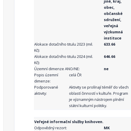
jiné, kraj,
obec,
občanské
sdružení,
veřejná
výzkumná
instituce
Alokace dotačního titulu 2023 (mil.
633.66
Kč):
Alokace dotačního titulu 2024 (mil.
646.66
Kč):
Územní dimenze ANO/NE:
ne
Popis územní
celá ČR
dimenze:
Podporované
Aktivity se prolínají téměř do všech
aktivity:
oblastí činností v kultuře. Program
je významným nástrojem plnění
státní kulturní politiky.
Veřejné informační služby knihoven.
Odpovědný rezort:
MK