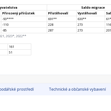
yvatelstva
Saldo migrace
Přirozený přírůstek
Přistěhovalí
Vystěhovalí
Sa
-93
**
**
691
*
*
630
*
*
61
-110
228
273
11
-85
287
273
20
021, 2023*, 2022**
161
51
odářské prostředí
Technické a občanské vybavení