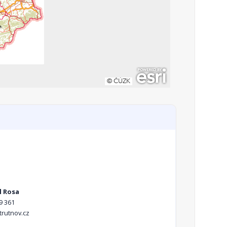
l Rosa
9 361
rutnov.cz