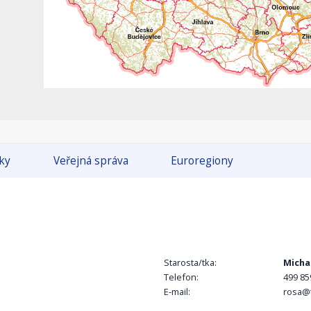
tky
Veřejná správa
Euroregiony
Starosta/tka:
Micha
Telefon:
499 85
E-mail:
rosa@t