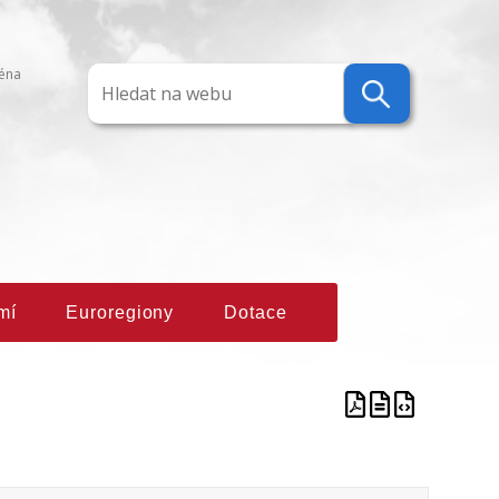
ména
mí
Euroregiony
Dotace