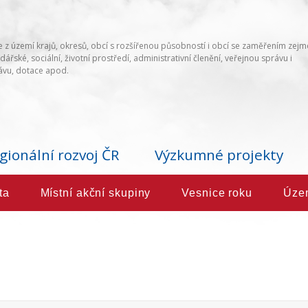
 z území krajů, okresů, obcí s rozšířenou působností i obcí se zaměřením zej
ářské, sociální, životní prostředí, administrativní členění, veřejnou správu i
vu, dotace apod.
gionální rozvoj ČR
Výzkumné projekty
ta
Místní akční skupiny
Vesnice roku
Úze