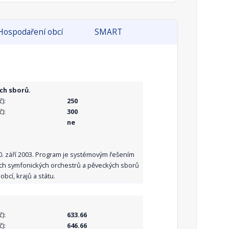
Hospodaření obcí
SMART
ch sborů.
):
250
):
300
ne
10. září 2003. Program je systémovým řešením
ních symfonických orchestrů a pěveckých sborů
bcí, krajů a státu.
):
633.66
):
646.66