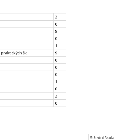
2
0
8
0
1
 praktických šk
9
0
0
0
1
0
2
0
Střední škola