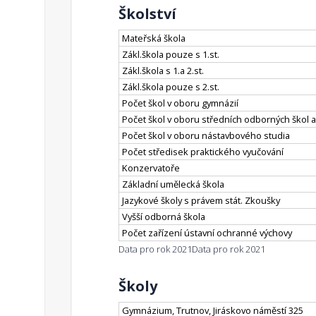
Školství
Mateřská škola
Zákl.škola pouze s 1.st.
Zákl.škola s 1.a 2.st.
Zákl.škola pouze s 2.st.
Počet škol v oboru gymnázií
Počet škol v oboru středních odborných škol a
Počet škol v oboru nástavbového studia
Počet středisek praktického vyučování
Konzervatoře
Základní umělecká škola
Jazykové školy s právem stát. Zkoušky
Vyšší odborná škola
Počet zařízení ústavní ochranné výchovy
Data pro rok 2021
Data pro rok 2021
Školy
Gymnázium, Trutnov, Jiráskovo náměstí 325