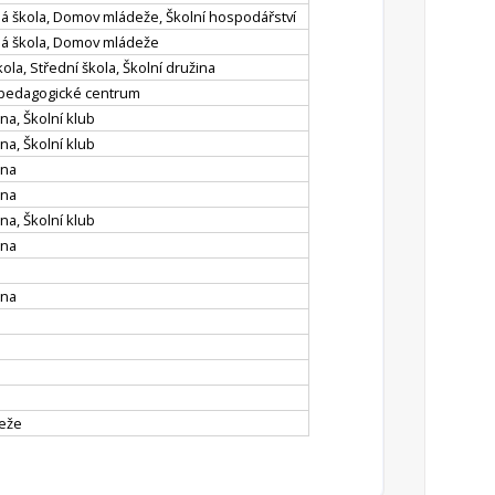
ná škola, Domov mládeže, Školní hospodářství
rná škola, Domov mládeže
ola, Střední škola, Školní družina
 pedagogické centrum
ina, Školní klub
ina, Školní klub
ina
ina
ina, Školní klub
ina
ina
deže