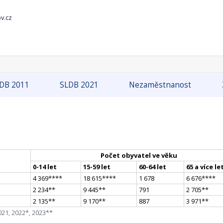
v.cz
DB 2011
SLDB 2021
Nezaměstnanost
Počet obyvatel ve věku
0-14 let
15-59 let
60-64 let
65 a více le
4 369
**
**
18 615
**
**
1 678
6 676
**
**
2 234
*
*
9 445
*
*
791
2 705
*
*
2 135
*
*
9 170
*
*
887
3 971
*
*
021, 2022*, 2023**