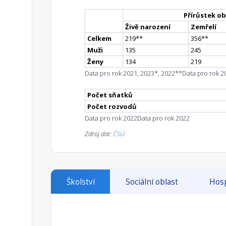
Přírůstek ob
Živě narození
Zemřelí
Celkem
219
*
*
356
*
*
Muži
135
245
Ženy
134
219
Data pro rok 2021, 2023*, 2022**
Data pro rok 2
Počet sňatků
Počet rozvodů
Data pro rok 2022
Data pro rok 2022
Zdroj dat:
ČSÚ
Školství
Sociální oblast
Hosp