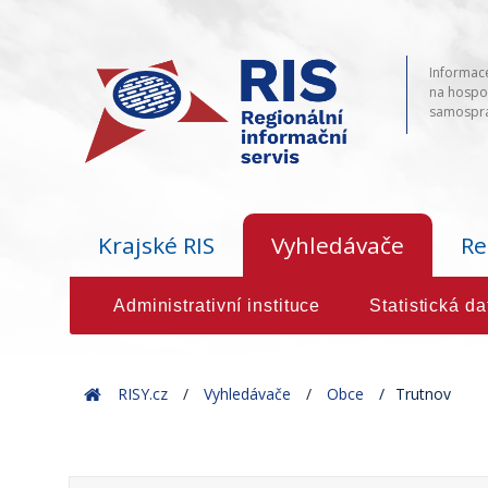
Informace
na hospod
samosprá
Krajské RIS
Vyhledávače
Re
Administrativní instituce
Statistická da
Home
RISY.cz
Vyhledávače
Obce
Trutnov