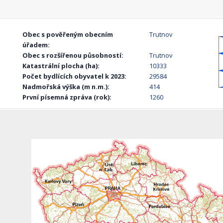
Obec s pověřeným obecním
Trutnov
úřadem:
Obec s rozšířenou působností:
Trutnov
Katastrální plocha (ha):
10333
Počet bydlících obyvatel k 2023:
29584
Nadmořská výška (m n.m.):
414
První písemná zpráva (rok):
1260