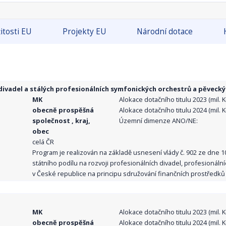
itosti EU
Projekty EU
Národní dotace
ivadel a stálých profesionálních symfonických orchestrů a pěvecký
MK
Alokace dotačního titulu 2023 (mil. Kč
obecně prospěšná
Alokace dotačního titulu 2024 (mil. Kč
společnost , kraj,
Územní dimenze ANO/NE:
obec
celá ČR
Program je realizován na základě usnesení vlády č. 902 ze dne 
státního podílu na rozvoji profesionálních divadel, profesionál
v České republice na principu sdružování finančních prostředků o
MK
Alokace dotačního titulu 2023 (mil. Kč
obecně prospěšná
Alokace dotačního titulu 2024 (mil. Kč