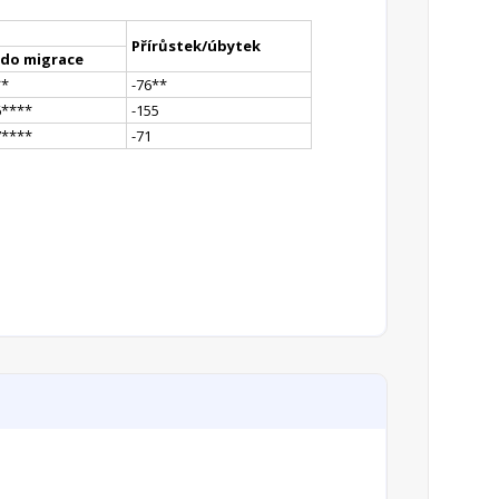
Přírůstek/úbytek
ldo migrace
*
*
-76
*
*
6
**
**
-155
7
**
**
-71