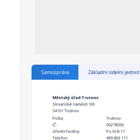
Samospráva
Základní sídelní jedno
Městský úřad Trutnov
Slovanské náměstí 165
54101 Trutnov
Pošta:
Trutnov
IČ:
00278360
Úřední hodiny:
Po,St:8-17
Telefon:
499 803 111