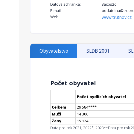
Datová schránka:
3acbs2c
E-mail:
podatelna@trutno
Web:
www.trutnov.cz
Obyvatelstvo
SLDB 2001
SL
Počet obyvatel
Počet bydlících obyvatel
Celkem
29 584
**
**
Muži
14 306
Ženy
15 124
Data pro rok 2021, 2022*, 2023**
Data pro rok 2