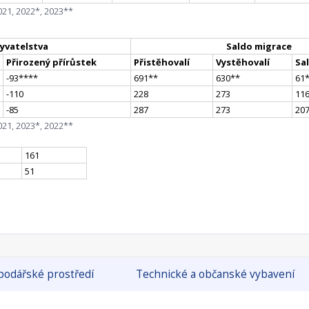
021, 2022*, 2023**
yvatelstva
Saldo migrace
Přirozený přírůstek
Přistěhovalí
Vystěhovalí
Sa
-93
**
**
691
*
*
630
*
*
61
-110
228
273
11
-85
287
273
20
021, 2023*, 2022**
161
51
odářské prostředí
Technické a občanské vybavení