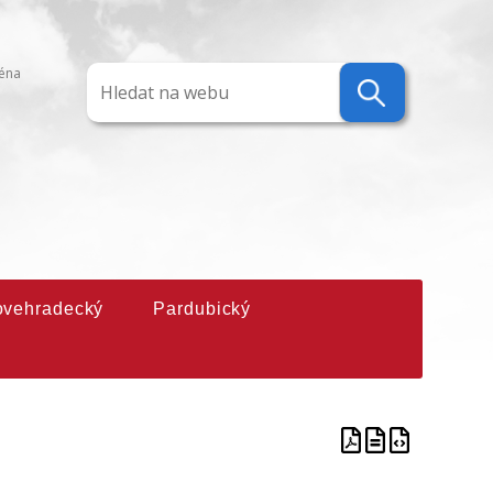
ména
ovehradecký
Pardubický