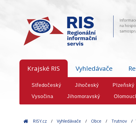
Informace
na hospod
samosprá
Krajské RIS
Vyhledávače
Re
Středočeský
Jihočeský
Plzeňský
Vysočina
Jihomoravský
Olomouc
Home
RISY.cz
Vyhledávače
Obce
Trutnov