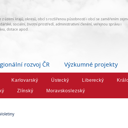
 z území krajů, okresů, obcí s rozšířenou působností i obcí se zaměřením zej
ářské, sociální, životní prostředí, administrativní členění, veřejnou správu i
vu, dotace apod.
gionální rozvoj ČR
Výzkumné projekty
Karlovarský
Ústecký
Liberecký
Král
ký
Zlínský
Moravskoslezský
Voletiny