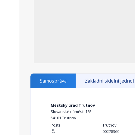
Samospráva
Základní sídelní jedno
Městský úřad Trutnov
Slovanské náměstí 165
54101 Trutnov
Pošta:
Trutnov
IČ:
00278360