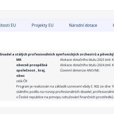
itosti EU
Projekty EU
Národní dotace
ivadel a stálých profesionálních symfonických orchestrů a pěvecký
MK
Alokace dotačního titulu 2023 (mil. Kč
obecně prospěšná
Alokace dotačního titulu 2024 (mil. Kč
společnost , kraj,
Územní dimenze ANO/NE:
obec
celá ČR
Program je realizován na základě usnesení vlády č. 902 ze dne 
státního podílu na rozvoji profesionálních divadel, profesionál
v České republice na principu sdružování finančních prostředků o