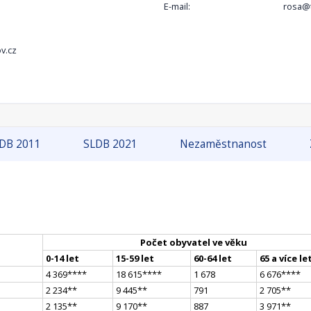
E-mail:
rosa@t
v.cz
DB 2011
SLDB 2021
Nezaměstnanost
Počet obyvatel ve věku
0-14 let
15-59 let
60-64 let
65 a více le
4 369
**
**
18 615
**
**
1 678
6 676
**
**
2 234
*
*
9 445
*
*
791
2 705
*
*
2 135
*
*
9 170
*
*
887
3 971
*
*