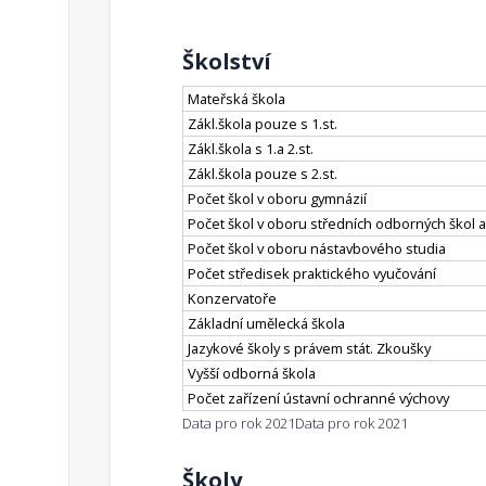
Školství
Mateřská škola
Zákl.škola pouze s 1.st.
Zákl.škola s 1.a 2.st.
Zákl.škola pouze s 2.st.
Počet škol v oboru gymnázií
Počet škol v oboru středních odborných škol a
Počet škol v oboru nástavbového studia
Počet středisek praktického vyučování
Konzervatoře
Základní umělecká škola
Jazykové školy s právem stát. Zkoušky
Vyšší odborná škola
Počet zařízení ústavní ochranné výchovy
Data pro rok 2021
Data pro rok 2021
Školy