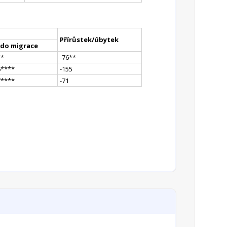
Přírůstek/úbytek
ldo migrace
*
*
-76
*
*
6
**
**
-155
7
**
**
-71