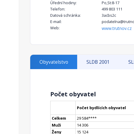
Úřední hodiny:
Po,St:8-17
Telefon:
499 803 111
Datová schránka:
3acbs2c
E-mail:
podatelna@trutno
Web:
www.trutnov.cz
Obyvatelstvo
SLDB 2001
SL
Počet obyvatel
Počet bydlících obyvatel
Celkem
29 584
**
**
Muži
14 306
Ženy
15 124