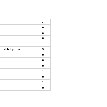
2
0
8
0
1
 praktických šk
9
0
0
0
1
0
2
0