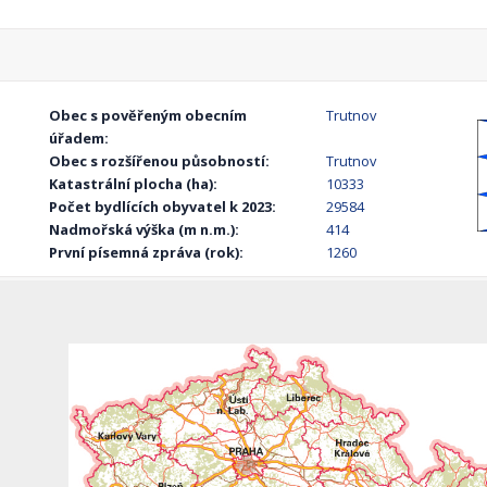
Obec s pověřeným obecním
Trutnov
úřadem:
Obec s rozšířenou působností:
Trutnov
Katastrální plocha (ha):
10333
Počet bydlících obyvatel k 2023:
29584
Nadmořská výška (m n.m.):
414
První písemná zpráva (rok):
1260