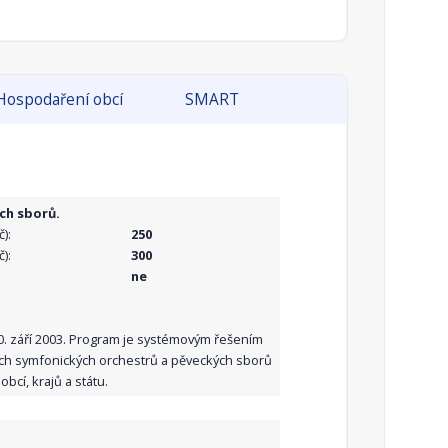
Hospodaření obcí
SMART
ch sborů.
):
250
):
300
ne
10. září 2003. Program je systémovým řešením
ních symfonických orchestrů a pěveckých sborů
bcí, krajů a státu.