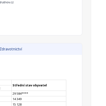
rutnov.cz
Zdravotnictví
Střední stav obyvatel
t
29 584
**
**
14 349
15 128