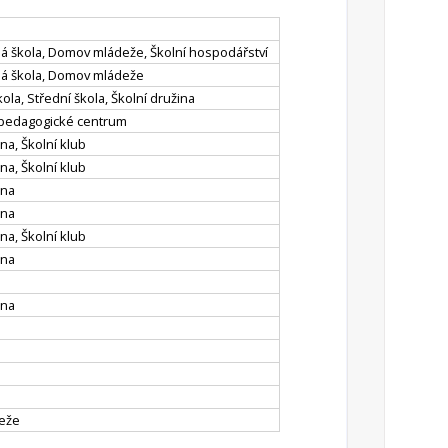
ná škola, Domov mládeže, Školní hospodářství
rná škola, Domov mládeže
ola, Střední škola, Školní družina
 pedagogické centrum
ina, Školní klub
ina, Školní klub
ina
ina
ina, Školní klub
ina
ina
deže