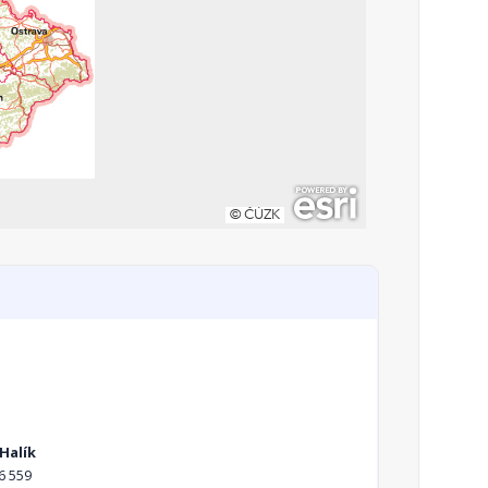
Halík
6 559