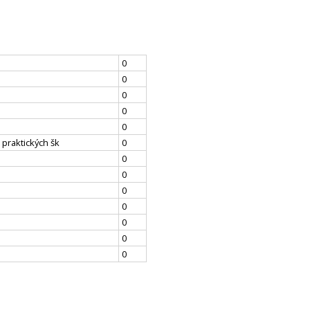
0
0
0
0
0
 praktických šk
0
0
0
0
0
0
0
0