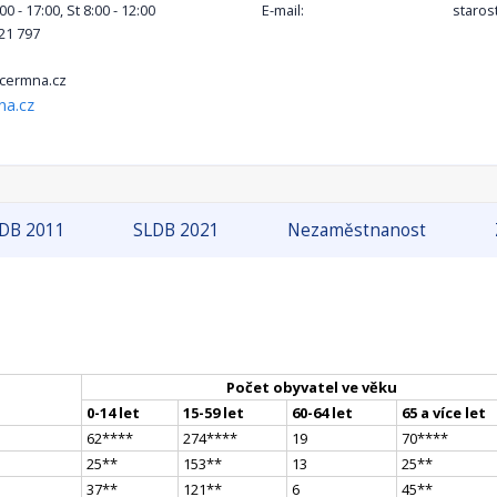
00 - 17:00, St 8:00 - 12:00
E-mail:
staro
21 797
cermna.cz
na.cz
DB 2011
SLDB 2021
Nezaměstnanost
Počet obyvatel ve věku
0-14 let
15-59 let
60-64 let
65 a více let
62
**
**
274
**
**
19
70
**
**
25
*
*
153
*
*
13
25
*
*
37
*
*
121
*
*
6
45
*
*