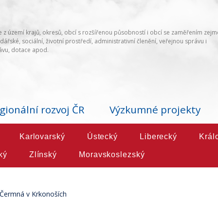
 z území krajů, okresů, obcí s rozšířenou působností i obcí se zaměřením zej
ářské, sociální, životní prostředí, administrativní členění, veřejnou správu i
vu, dotace apod.
gionální rozvoj ČR
Výzkumné projekty
Karlovarský
Ústecký
Liberecký
Král
ký
Zlínský
Moravskoslezský
Čermná v Krkonoších