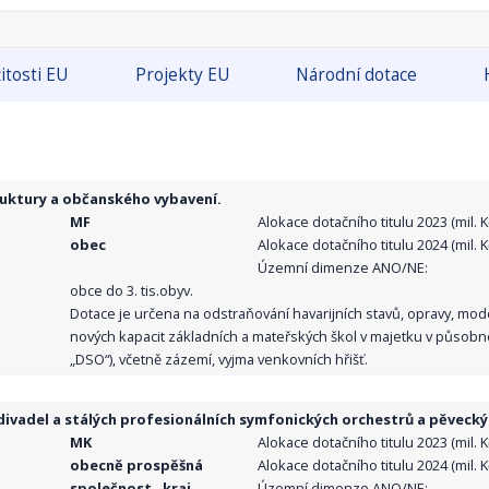
itosti EU
Projekty EU
Národní dotace
ruktury a občanského vybavení.
MF
Alokace dotačního titulu 2023 (mil. Kč
obec
Alokace dotačního titulu 2024 (mil. Kč
Územní dimenze ANO/NE:
obce do 3. tis.obyv.
Dotace je určena na odstraňování havarijních stavů, opravy, mo
nových kapacit základních a mateřských škol v majetku v působno
„DSO“), včetně zázemí, vyjma venkovních hřišť.
ivadel a stálých profesionálních symfonických orchestrů a pěvecký
MK
Alokace dotačního titulu 2023 (mil. Kč
obecně prospěšná
Alokace dotačního titulu 2024 (mil. Kč
společnost , kraj,
Územní dimenze ANO/NE: