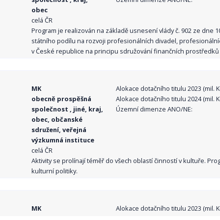
obec
celá ČR
Program je realizován na základě usnesení vlády č. 902 ze dne 
státního podílu na rozvoji profesionálních divadel, profesionál
v České republice na principu sdružování finančních prostředků o
MK
Alokace dotačního titulu 2023 (mil. Kč
obecně prospěšná
Alokace dotačního titulu 2024 (mil. Kč
společnost , jiné, kraj,
Územní dimenze ANO/NE:
obec, občanské
sdružení, veřejná
výzkumná instituce
celá ČR
Aktivity se prolínají téměř do všech oblastí činností v kultuře. 
kulturní politiky.
MK
Alokace dotačního titulu 2023 (mil. Kč
obecně prospěšná
Alokace dotačního titulu 2024 (mil. Kč