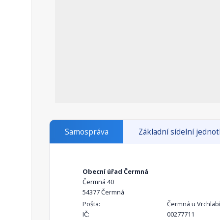
Samospráva
Základní sídelní jedno
Obecní úřad Čermná
Čermná 40
54377 Čermná
Pošta:
Čermná u Vrchlab
IČ:
00277711