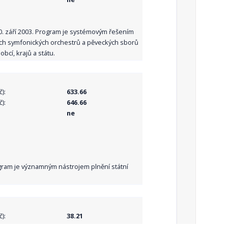
10. září 2003. Program je systémovým řešením
ních symfonických orchestrů a pěveckých sborů
bcí, krajů a státu.
):
633.66
):
646.66
ne
Program je významným nástrojem plnění státní
):
38.21
):
38.21