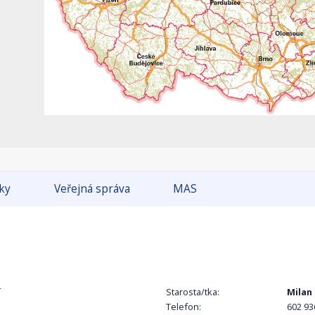
tky
Veřejná správa
MAS
í
Starosta/tka:
Milan 
Telefon:
602 93