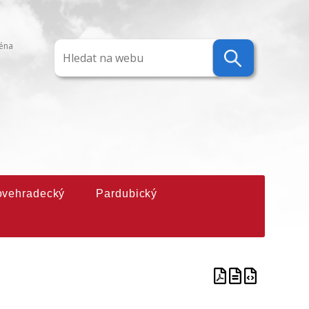
ména
ovehradecký
Pardubický