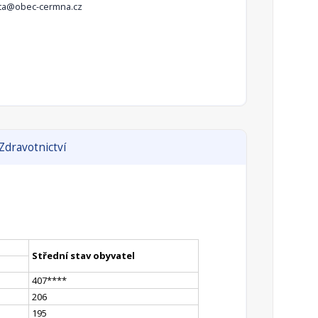
sta@obec-cermna.cz
Zdravotnictví
Střední stav obyvatel
407
**
**
206
195