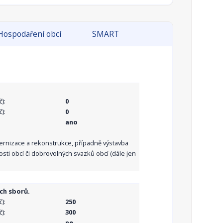
Hospodaření obcí
SMART
):
0
):
0
ano
dernizace a rekonstrukce, případně výstavba
sti obcí či dobrovolných svazků obcí (dále jen
ch sborů.
):
250
):
300
ne