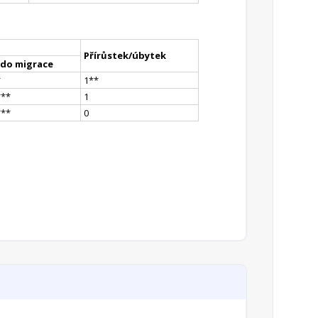
Přírůstek/úbytek
ldo migrace
*
1
*
*
*
**
1
*
**
0