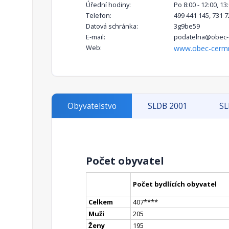
Úřední hodiny:
Po 8:00 - 12:00, 13:
Telefon:
499 441 145, 731 7
Datová schránka:
3g9be59
E-mail:
podatelna@obec-
Web:
www.obec-cerm
Obyvatelstvo
SLDB 2001
SL
Počet obyvatel
Počet bydlících obyvatel
Celkem
407
**
**
Muži
205
Ženy
195