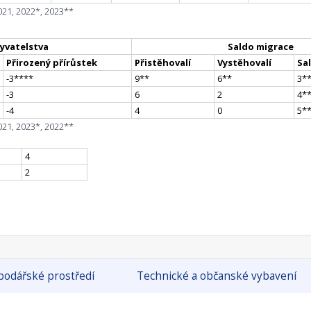
021, 2022*, 2023**
yvatelstva
Saldo migrace
Přirozený přírůstek
Přistěhovalí
Vystěhovalí
Sa
-3
**
**
9
*
*
6
*
*
3
*
-3
6
2
4
*
-4
4
0
5
*
021, 2023*, 2022**
4
2
odářské prostředí
Technické a občanské vybavení