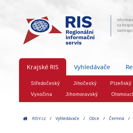
Informace
na hospod
samosprá
Krajské RIS
Vyhledávače
Re
Středočeský
Jihočeský
Plzeňský
Vysočina
Jihomoravský
Olomouc
Home
RISY.cz
Vyhledávače
Obce
Čermná