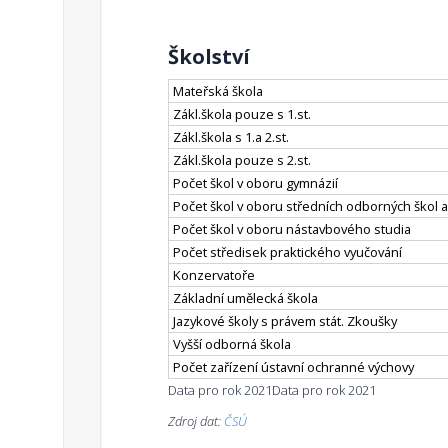
Školství
Mateřská škola
Zákl.škola pouze s 1.st.
Zákl.škola s 1.a 2.st.
Zákl.škola pouze s 2.st.
Počet škol v oboru gymnázií
Počet škol v oboru středních odborných škol a
Počet škol v oboru nástavbového studia
Počet středisek praktického vyučování
Konzervatoře
Základní umělecká škola
Jazykové školy s právem stát. Zkoušky
Vyšší odborná škola
Počet zařízení ústavní ochranné výchovy
Data pro rok 2021
Data pro rok 2021
Zdroj dat:
ČSÚ