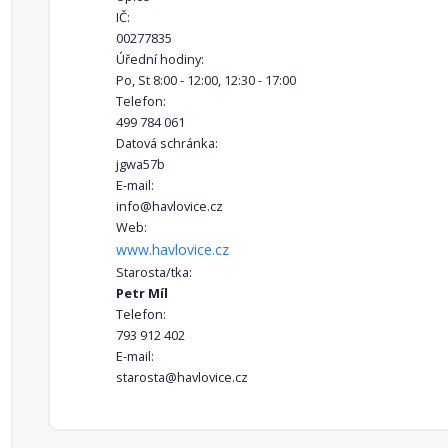
IČ:
00277835
Úřední hodiny:
Po, St 8:00 - 12:00, 12:30 - 17:00
Telefon:
499 784 061
Datová schránka:
jgwa57b
E-mail:
info@havlovice.cz
Web:
www.havlovice.cz
Starosta/tka:
Petr Míl
Telefon:
793 912 402
E-mail:
starosta@havlovice.cz