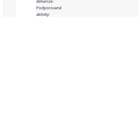
dimenze:
Podporované
aktivity:
celkový počet záznamů: 69
1
2
3
4
5
…
Zdroje dat
Český statistický úřad
Registr komunálních
RISY
symbolů ČR