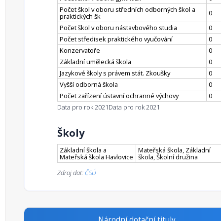
Počet škol v oboru středních odborných škol a
0
praktických šk
Počet škol v oboru nástavbového studia
0
Počet středisek praktického vyučování
0
Konzervatoře
0
Základní umělecká škola
0
Jazykové školy s právem stát. Zkoušky
0
Vyšší odborná škola
0
Počet zařízení ústavní ochranné výchovy
0
Data pro rok 2021
Data pro rok 2021
Školy
Základní škola a
Mateřská škola, Základní
Mateřská škola Havlovice
škola, Školní družina
Zdroj dat:
ČSÚ
Národní dotační tituly