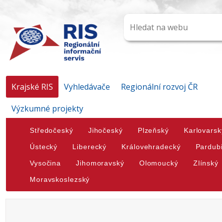
Krajské RIS
Vyhledávače
Regionální rozvoj ČR
Výzkumné projekty
Středočeský
Jihočeský
Plzeňský
Karlovarsk
Ústecký
Liberecký
Královehradecký
Pardub
Vysočina
Jihomoravský
Olomoucký
Zlínský
Moravskoslezský