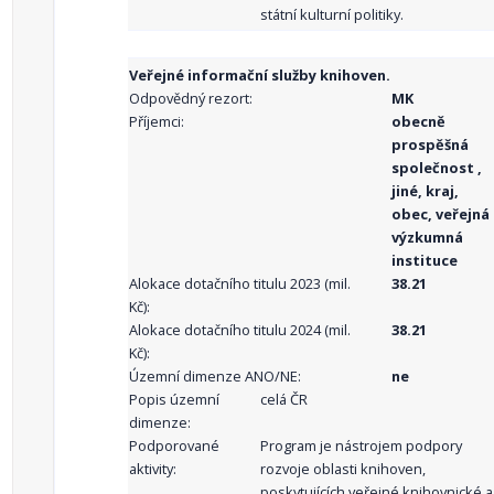
státní kulturní politiky.
Veřejné informační služby knihoven.
Odpovědný rezort:
MK
Příjemci:
obecně
prospěšná
společnost ,
jiné, kraj,
obec, veřejná
výzkumná
instituce
Alokace dotačního titulu 2023 (mil.
38.21
Kč):
Alokace dotačního titulu 2024 (mil.
38.21
Kč):
Územní dimenze ANO/NE:
ne
Popis územní
celá ČR
dimenze:
Podporované
Program je nástrojem podpory
aktivity:
rozvoje oblasti knihoven,
poskytujících veřejné knihovnické a