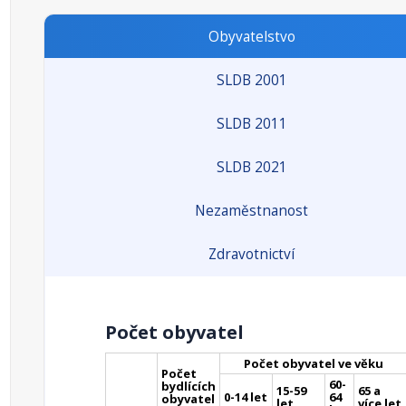
Obyvatelstvo
SLDB 2001
SLDB 2011
SLDB 2021
Nezaměstnanost
Zdravotnictví
Počet obyvatel
Počet obyvatel ve věku
Počet
60-
bydlících
15-59
65 a
0-14 let
64
obyvatel
let
více let