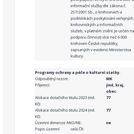
informační služby dle zákona č.
257/2001 Sb., o knihovnách a
podmínkách poskytování veřejných
knihovnických a informačních
služeb, v platném znění. Je určen n
podporu činnosti více než 6 000
knihoven České republiky,
zapsaných v evidenci Ministerstva
kultury.
Programy ochrany a péče o kulturní statky.
Odpovědný rezort:
MK
Příjemci:
jiné, kraj,
obec
Alokace dotačního titulu 2023 (mil.
77
Kč):
Alokace dotačního titulu 2024 (mil.
77
Kč):
Územní dimenze ANO/NE:
ne
Popis územní
celá ČR