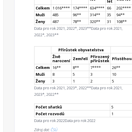
let
Celkem
1 016
**
**
174
**
**
634
**
**
66
202
**
**
Muži
485
96
*
*
314
*
*
35
94
*
*
Ženy
487
78
*
*
320
*
*
31
108
*
*
Data pro rok 2021, 2022*, 2023**
Data pro rok 2021,
2022*, 2023**
Přírůstek obyvatelstva
Živě
Přirozený
Zemřelí
Přistěhova
narození
přírůstek
Celkem
16
*
*
8
*
*
7
**
**
26
*
*
Muži
8
5
3
10
Ženy
3
1
2
5
Data pro rok 2021, 2023*, 2022**
Data pro rok 2021,
2023*, 2022**
Počet sňatků
5
Počet rozvodů
1
Data pro rok 2022
Data pro rok 2022
Zdroj dat:
ČSÚ