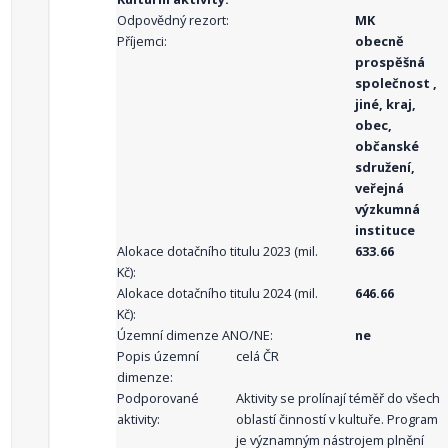
Odpovědný rezort:
MK
Příjemci:
obecně
prospěšná
společnost ,
jiné, kraj,
obec,
občanské
sdružení,
veřejná
výzkumná
instituce
Alokace dotačního titulu 2023 (mil.
633.66
Kč):
Alokace dotačního titulu 2024 (mil.
646.66
Kč):
Územní dimenze ANO/NE:
ne
Popis územní
celá ČR
dimenze:
Podporované
Aktivity se prolínají téměř do všech
aktivity:
oblastí činností v kultuře. Program
je významným nástrojem plnění