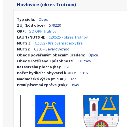
Havlovice (okres Trutnov)
Typ sídla:
Obec
ZUJ (kód obce):
579220
ORP:
SO ORP Trutnov
LAU 1 (NUTS 4):
CZ0525 - okres Trutnov
NUTS 3:
CZ052 - Královéhradecký kraj
NUTS2:
CZ05 - Severovýchod
Obec s pověřeným obecním úřadem:
Úpice
Obec s rozšířenou působností:
Trutnov
Katastrální plocha (ha):
870
Počet bydlících obyvatel k 2023:
1016
Nadmořská výška (m n.m.):
327
První písemná zpráva (rok):
1545