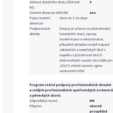
Alokace dotačního titulu 2024 (mil.
0
Kč):
Územní dimenze ANO/NE:
ano
Popis územní
obce do 3. tis.obyv.
dimenze:
Podporované
Dotace je určena na odstraňování
aktivity:
havarijních stavů, opravy,
modernizace a rekonstrukce,
případně výstavba nových kapacit
základních a mateřských škol v
majetku v působnosti obcí či
dobrovolných svazků obcí (dále jen
„DSO“), včetně zázemí, vyjma
venkovních hřišť.
Program státní podpory profesionálních divadel
a stálých profesionálních symfonických orchestrů
a pěveckých sborů.
Odpovědný rezort:
MK
Příjemci:
obecně
prospěšná