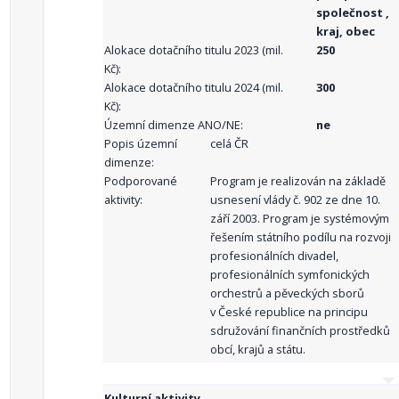
společnost ,
kraj, obec
Alokace dotačního titulu 2023 (mil.
250
Kč):
Alokace dotačního titulu 2024 (mil.
300
Kč):
Územní dimenze ANO/NE:
ne
Popis územní
celá ČR
dimenze:
Podporované
Program je realizován na základě
aktivity:
usnesení vlády č. 902 ze dne 10.
září 2003. Program je systémovým
řešením státního podílu na rozvoji
profesionálních divadel,
profesionálních symfonických
orchestrů a pěveckých sborů
v České republice na principu
sdružování finančních prostředků
obcí, krajů a státu.
Kulturní aktivity.