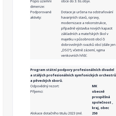
Popis územní
obce do 3. tis.obyv.
dimenze:
Podporované
Dotace je určena na odstraňování
aktivity:
havarijních stavů, opravy,
modernizace a rekonstrukce,
případně výstavba nových kapacit
základních a mateřských škol v
majetku v působnosti obcí či
dobrovolných svazků obcí (dále jen
„DSO“), včetně zázemí, vyjma
venkovních hřišť.
Program státní podpory profesionálních divadel
a stálých profesionálních symfonických orchestrů
a pěveckých sborů.
Odpovědný rezort:
MK
Příjemci:
obecně
prospěšná
společnost ,
kraj, obec
Alokace dotačního titulu 2023 (mil.
250