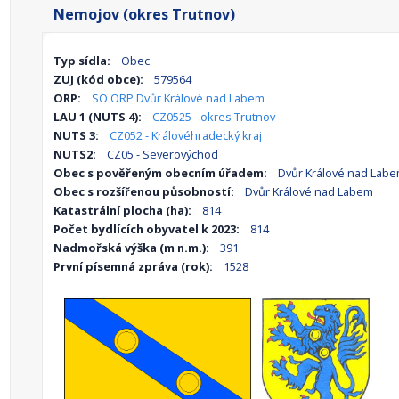
Nemojov (okres Trutnov)
Typ sídla:
Obec
ZUJ (kód obce):
579564
ORP:
SO ORP Dvůr Králové nad Labem
LAU 1 (NUTS 4):
CZ0525 - okres Trutnov
NUTS 3:
CZ052 - Královéhradecký kraj
NUTS2:
CZ05 - Severovýchod
Obec s pověřeným obecním úřadem:
Dvůr Králové nad Lab
Obec s rozšířenou působností:
Dvůr Králové nad Labem
Katastrální plocha (ha):
814
Počet bydlících obyvatel k 2023:
814
Nadmořská výška (m n.m.):
391
První písemná zpráva (rok):
1528