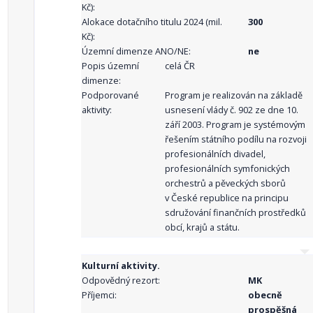
Kč):
Alokace dotačního titulu 2024 (mil.
300
Kč):
Územní dimenze ANO/NE:
ne
Popis územní
celá ČR
dimenze:
Podporované
Program je realizován na základě
aktivity:
usnesení vlády č. 902 ze dne 10.
září 2003. Program je systémovým
řešením státního podílu na rozvoji
profesionálních divadel,
profesionálních symfonických
orchestrů a pěveckých sborů
v České republice na principu
sdružování finančních prostředků
obcí, krajů a státu.
Kulturní aktivity.
Odpovědný rezort:
MK
Příjemci:
obecně
prospěšná