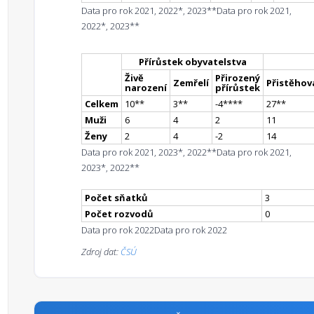
Data pro rok 2021, 2022*, 2023**
Data pro rok 2021,
2022*, 2023**
Přírůstek obyvatelstva
Živě
Přirozený
Zemřelí
Přistěhova
narození
přírůstek
Celkem
10
*
*
3
*
*
-4
**
**
27
*
*
Muži
6
4
2
11
Ženy
2
4
-2
14
Data pro rok 2021, 2023*, 2022**
Data pro rok 2021,
2023*, 2022**
Počet sňatků
3
Počet rozvodů
0
Data pro rok 2022
Data pro rok 2022
Zdroj dat:
ČSÚ