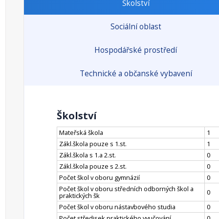
Školství
Sociální oblast
Hospodářské prostředí
Technické a občanské vybavení
Školství
Mateřská škola
1
Zákl.škola pouze s 1.st.
1
Zákl.škola s 1.a 2.st.
0
Zákl.škola pouze s 2.st.
0
Počet škol v oboru gymnázií
0
Počet škol v oboru středních odborných škol a
0
praktických šk
Počet škol v oboru nástavbového studia
0
Počet středisek praktického vyučování
0