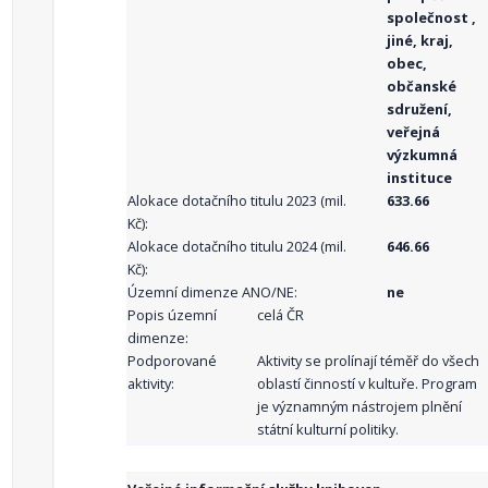
společnost ,
jiné, kraj,
obec,
občanské
sdružení,
veřejná
výzkumná
instituce
Alokace dotačního titulu 2023 (mil.
633.66
Kč):
Alokace dotačního titulu 2024 (mil.
646.66
Kč):
Územní dimenze ANO/NE:
ne
Popis územní
celá ČR
dimenze:
Podporované
Aktivity se prolínají téměř do všech
aktivity:
oblastí činností v kultuře. Program
je významným nástrojem plnění
státní kulturní politiky.