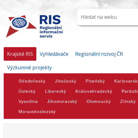
Krajské RIS
Vyhledávače
Regionální rozvoj ČR
Výzkumné projekty
Středočeský
Jihočeský
Plzeňský
Karlovarsk
Ústecký
Liberecký
Královehradecký
Pardub
Vysočina
Jihomoravský
Olomoucký
Zlínský
Moravskoslezský