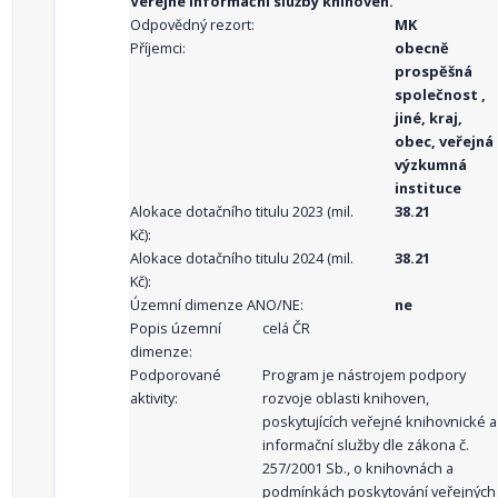
Veřejné informační služby knihoven.
Odpovědný rezort:
MK
Příjemci:
obecně
prospěšná
společnost ,
jiné, kraj,
obec, veřejná
výzkumná
instituce
Alokace dotačního titulu 2023 (mil.
38.21
Kč):
Alokace dotačního titulu 2024 (mil.
38.21
Kč):
Územní dimenze ANO/NE:
ne
Popis územní
celá ČR
dimenze:
Podporované
Program je nástrojem podpory
aktivity:
rozvoje oblasti knihoven,
poskytujících veřejné knihovnické a
informační služby dle zákona č.
257/2001 Sb., o knihovnách a
podmínkách poskytování veřejných