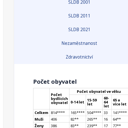
SLDB 2001
SLDB 2011
SLDB 2021
Nezaměstnanost
Zdravotnictví
Počet obyvatel
Počet obyvatel ve věku
Počet
60-
bydlících
15-59
65 a
0-14 let
64
obyvatel
let
více let
let
Celkem
814
**
**
165
**
**
504
**
**
33
141
**
**
Muži
406
82
*
*
265
*
*
16
64
*
*
Ženy
386
83
*
*
239
*
*
17
77
*
*