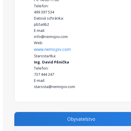
Telefon:
499 397 534
Datová schránka:
pb5a6b2
E-mail:
info@nemojov.com
Web:
www.nemojov.com
Starosta/tka:
Ing. David Pěnička
Telefon:
737 444 247
E-mail:
starosta@nemojov.com
Obyvatelstvo