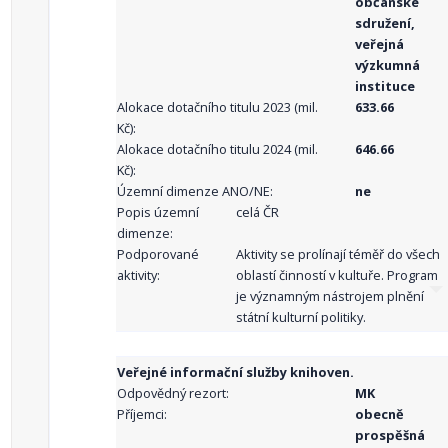
občanské
sdružení,
veřejná
výzkumná
instituce
Alokace dotačního titulu 2023 (mil.
633.66
Kč):
Alokace dotačního titulu 2024 (mil.
646.66
Kč):
Územní dimenze ANO/NE:
ne
Popis územní
celá ČR
dimenze:
Podporované
Aktivity se prolínají téměř do všech
aktivity:
oblastí činností v kultuře. Program
je významným nástrojem plnění
státní kulturní politiky.
Veřejné informační služby knihoven.
Odpovědný rezort:
MK
Příjemci:
obecně
prospěšná