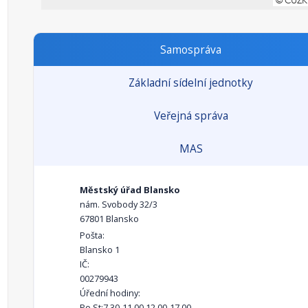
Samospráva
Základní sídelní jednotky
Veřejná správa
MAS
Městský úřad Blansko
nám. Svobody 32/3
67801 Blansko
Pošta:
Blansko 1
IČ:
00279943
Úřední hodiny:
Po,St:7.30-11.00,12.00-17.00