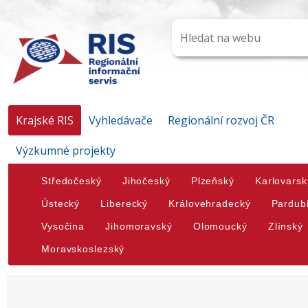
Krajské RIS
Vyhledávače
Regionální rozvoj ČR
Výzkumné projekty
Středočeský
Jihočeský
Plzeňský
Karlovarsk
Ústecký
Liberecký
Královehradecký
Pardub
Vysočina
Jihomoravský
Olomoucký
Zlínský
Moravskoslezský