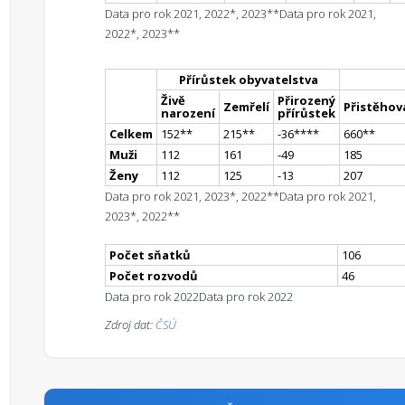
Data pro rok 2021, 2022*, 2023**
Data pro rok 2021,
2022*, 2023**
Přírůstek obyvatelstva
Živě
Přirozený
Zemřelí
Přistěhova
narození
přírůstek
Celkem
152
*
*
215
*
*
-36
**
**
660
*
*
Muži
112
161
-49
185
Ženy
112
125
-13
207
Data pro rok 2021, 2023*, 2022**
Data pro rok 2021,
2023*, 2022**
Počet sňatků
106
Počet rozvodů
46
Data pro rok 2022
Data pro rok 2022
Zdroj dat:
ČSÚ