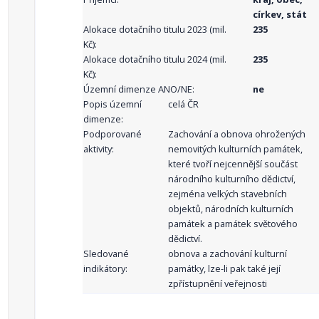
církev, stát
Alokace dotačního titulu 2023 (mil.
235
Kč):
Alokace dotačního titulu 2024 (mil.
235
Kč):
Územní dimenze ANO/NE:
ne
Popis územní
celá ČR
dimenze:
Podporované
Zachování a obnova ohrožených
aktivity:
nemovitých kulturních památek,
které tvoří nejcennější součást
národního kulturního dědictví,
zejména velkých stavebních
objektů, národních kulturních
památek a památek světového
dědictví.
Sledované
obnova a zachování kulturní
indikátory:
památky, lze-li pak také její
zpřístupnění veřejnosti