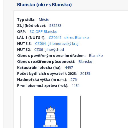
Blansko (okres Blansko)
Typ sídla:
Město
ZUJ (kód obce):
581283
ORP:
SO ORP Blansko
LAU 1 (NUTS 4):
CZ0641 - okres Blansko
NUTS 3:
CZ064 - Jihomoravský kraj
NUTS2:
CZ06 - Jihovýchod
Obec s pověřeným obecním úřadem:
Blansko
Obec s rozšířenou působností:
Blansko
Katastrální plocha (ha):
4497
Počet bydlících obyvatel k 2023:
20185
Nadmořská výška (m n.m.):
276
První písemná zpráva (rok):
1131