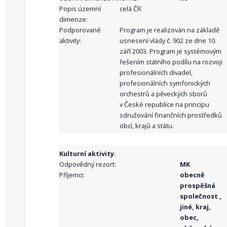
Popis územní
celá ČR
dimenze:
Podporované
Program je realizován na základě
aktivity:
usnesení vlády č. 902 ze dne 10.
září 2003. Program je systémovým
řešením státního podílu na rozvoji
profesionálních divadel,
profesionálních symfonických
orchestrů a pěveckých sborů
v České republice na principu
sdružování finančních prostředků
obcí, krajů a státu.
Kulturní aktivity.
Odpovědný rezort:
MK
Příjemci:
obecně
prospěšná
společnost ,
jiné, kraj,
obec,