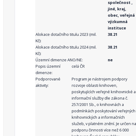
společnost ,
jiné, kraj,
obec, veřejná
výzkumná
instituce
Alokace dotačního titulu 2023 (mil.
38.21
Kč):
Alokace dotačního titulu 2024 (mil.
38.21
Kč):
Územní dimenze ANO/NE:
ne
Popis územní
celá ČR
dimenze:
Podporované
Program je nástrojem podpory
aktivity:
rozvoje oblasti knihoven,
poskytujících veřejné knihovnické a
informační služby dle zákona č.
257/2001 Sb., o knihovnách a
podmínkách poskytování veřejných
knihovnických a informačních
služeb, v platném znění. Je určen n
podporu činnosti více než 6 000