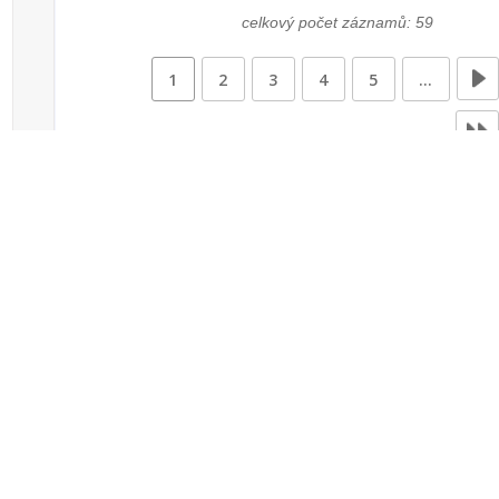
celkový počet záznamů: 59
1
2
3
4
5
…
Zdroje dat
Český statistický úřad
Registr komunálních
RISY
symbolů ČR
Mapový server
Sdružení místních
samospráv ČR
Ministerstvo financí