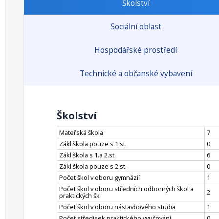
Školství
Sociální oblast
Hospodářské prostředí
Technické a občanské vybavení
Školství
Mateřská škola
7
Zákl.škola pouze s 1.st.
0
Zákl.škola s 1.a 2.st.
6
Zákl.škola pouze s 2.st.
0
Počet škol v oboru gymnázií
1
Počet škol v oboru středních odborných škol a
2
praktických šk
Počet škol v oboru nástavbového studia
1
Počet středisek praktického vyučování
0