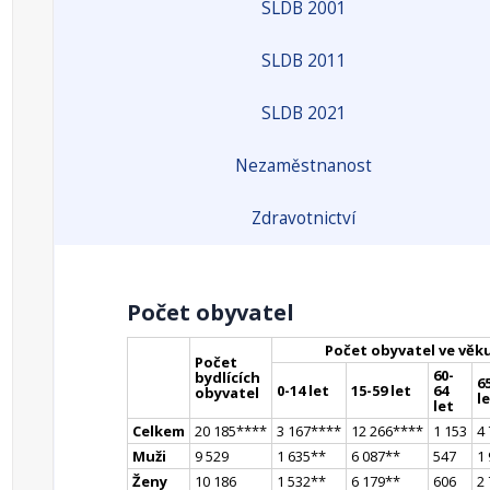
SLDB 2001
SLDB 2011
SLDB 2021
Nezaměstnanost
Zdravotnictví
Počet obyvatel
Počet obyvatel ve věk
Počet
60-
bydlících
65
0-14 let
15-59 let
64
obyvatel
l
let
Celkem
20 185
**
**
3 167
**
**
12 266
**
**
1 153
4
Muži
9 529
1 635
*
*
6 087
*
*
547
1
Ženy
10 186
1 532
*
*
6 179
*
*
606
2