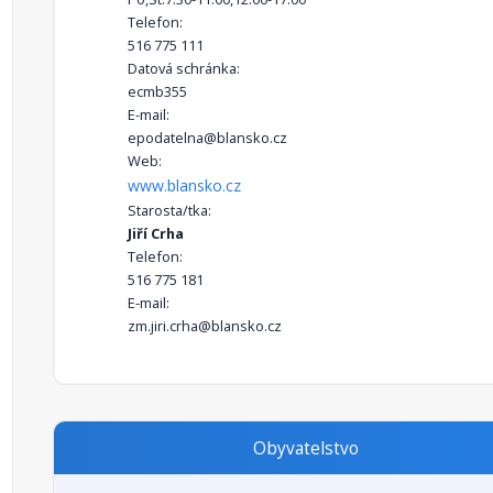
Telefon:
516 775 111
Datová schránka:
ecmb355
E-mail:
epodatelna@blansko.cz
Web:
www.blansko.cz
Starosta/tka:
Jiří Crha
Telefon:
516 775 181
E-mail:
zm.jiri.crha@blansko.cz
Obyvatelstvo