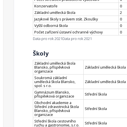
Konzervatoře
0
Základní umělecká škola
2
Jazykové školy s právem stát. Zkoušky
0
Vyšší odborná škola
0
Počet zařízení ústavní ochranné výchovy
0
Data pro rok 2021
Data pro rok 2021
Školy
Základní umělecká škola
Blansko, příspěvková
Základní umělecká škola
organizace
Soukromá základní
umělecká škola Blansko,
Základní umělecká škola
spol. s r.o.
Gymnázium Blansko,
Střední škola
příspěvková organizace
Obchodní akademie a
Střední zdravotnická škola
Střední škola
Blansko, příspěvková
organizace
Střední škola cestovního
Střední škola
ruchu a gastronomie, s.r.o.