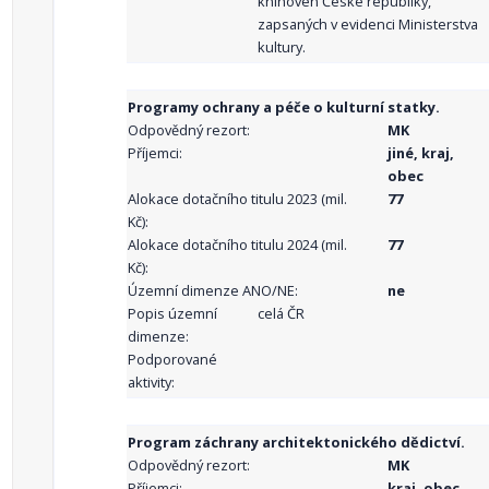
knihoven České republiky,
zapsaných v evidenci Ministerstva
kultury.
Programy ochrany a péče o kulturní statky.
Odpovědný rezort:
MK
Příjemci:
jiné, kraj,
obec
Alokace dotačního titulu 2023 (mil.
77
Kč):
Alokace dotačního titulu 2024 (mil.
77
Kč):
Územní dimenze ANO/NE:
ne
Popis územní
celá ČR
dimenze:
Podporované
aktivity:
Program záchrany architektonického dědictví.
Odpovědný rezort:
MK
Příjemci:
kraj, obec,