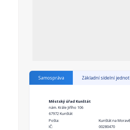
Samospráva
Základní sídelní jedno
Městský úřad Kunštát
nám. Krále Jiřího 106
67972 Kunštát
Pošta:
Kunštát na Morav
IČ:
00280470