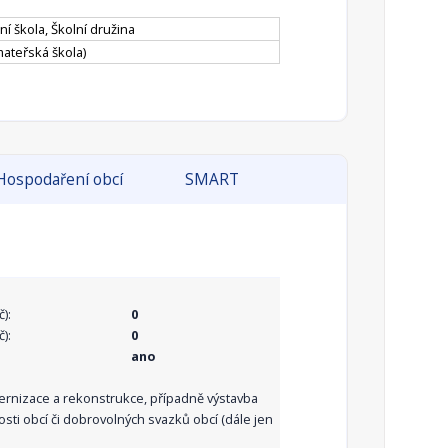
í škola, Školní družina
mateřská škola)
Hospodaření obcí
SMART
):
0
):
0
ano
dernizace a rekonstrukce, případně výstavba
sti obcí či dobrovolných svazků obcí (dále jen