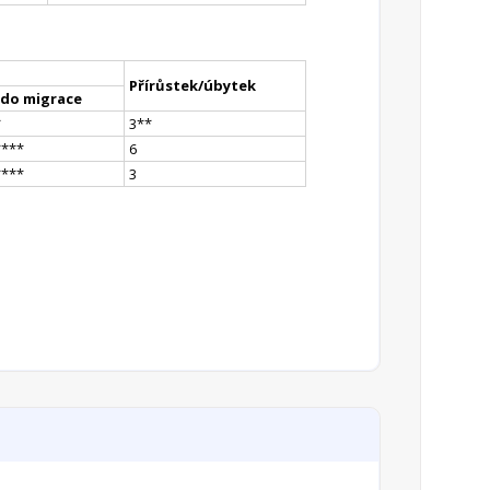
Přírůstek/úbytek
ldo migrace
*
3
*
*
**
**
6
**
**
3