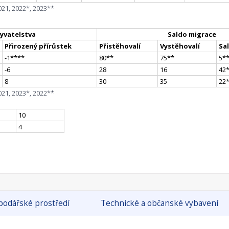
021, 2022*, 2023**
yvatelstva
Saldo migrace
Přirozený přírůstek
Přistěhovalí
Vystěhovalí
Sa
-1
**
**
80
*
*
75
*
*
5
*
-6
28
16
42
8
30
35
22
021, 2023*, 2022**
10
4
odářské prostředí
Technické a občanské vybavení