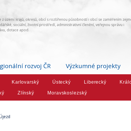
 z území krajů, okresů, obcí s rozšířenou působností i obcí se zaměřením zej
ářské, sociální, životní prostředí, administrativní členění, veřejnou správu i
vu, dotace apod.
gionální rozvoj ČR
Výzkumné projekty
Karlovarský
Ústecký
Liberecký
Král
ký
Zlínský
Moravskoslezský
Újezd