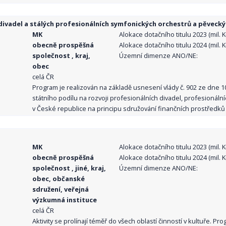
ivadel a stálých profesionálních symfonických orchestrů a pěvecký
MK
Alokace dotačního titulu 2023 (mil. Kč
obecně prospěšná
Alokace dotačního titulu 2024 (mil. Kč
společnost , kraj,
Územní dimenze ANO/NE:
obec
celá ČR
Program je realizován na základě usnesení vlády č. 902 ze dne 
státního podílu na rozvoji profesionálních divadel, profesionál
v České republice na principu sdružování finančních prostředků o
MK
Alokace dotačního titulu 2023 (mil. Kč
obecně prospěšná
Alokace dotačního titulu 2024 (mil. Kč
společnost , jiné, kraj,
Územní dimenze ANO/NE:
obec, občanské
sdružení, veřejná
výzkumná instituce
celá ČR
Aktivity se prolínají téměř do všech oblastí činností v kultuře. 