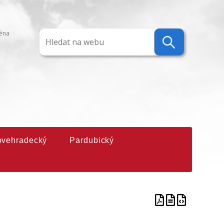
ména
ovehradecký
Pardubický