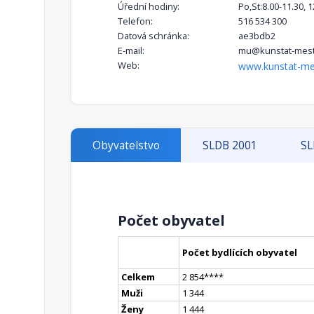
Úřední hodiny:
Po,St:8.00-11.30, 
Telefon:
516 534 300
Datová schránka:
ae3bdb2
E-mail:
mu@kunstat-mest
Web:
www.kunstat-me
Obyvatelstvo
SLDB 2001
SL
Počet obyvatel
Počet bydlících obyvatel
Celkem
2 854
**
**
Muži
1 344
Ženy
1 444