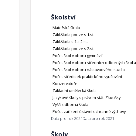
Školství
Mateřská škola
Zákl.škola pouze s 1.st.
Zákl.škola s 1.a 2.st.
Zákl.škola pouze s 2.st.
Počet škol v oboru gymnázií
Počet škol v oboru středních odborných škol a
Počet škol v oboru nástavbového studia
Počet středisek praktického vyučování
Konzervatoře
Základní umělecká škola
Jazykové školy s právem stát. Zkoušky
Vyšší odborná škola
Počet zařízení ústavní ochranné výchovy
Data pro rok 2021
Data pro rok 2021
Školy