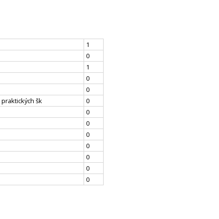
1
0
1
0
0
 praktických šk
0
0
0
0
0
0
0
0