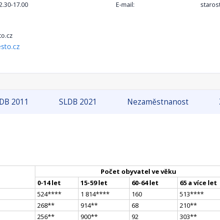
12.30-17.00
E-mail:
staros
o.cz
sto.cz
DB 2011
SLDB 2021
Nezaměstnanost
Počet obyvatel ve věku
0-14 let
15-59 let
60-64 let
65 a více let
524
**
**
1 814
**
**
160
513
**
**
268
*
*
914
*
*
68
210
*
*
256
*
*
900
*
*
92
303
*
*