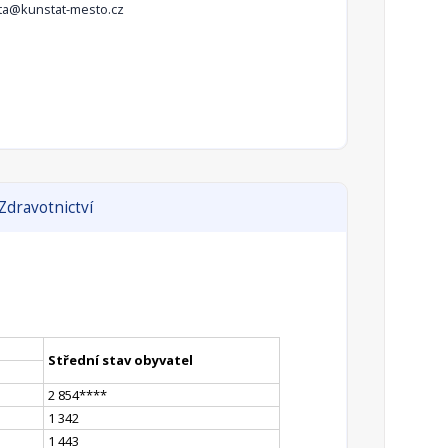
ta@kunstat-mesto.cz
Zdravotnictví
Střední stav obyvatel
2 854
**
**
1 342
1 443