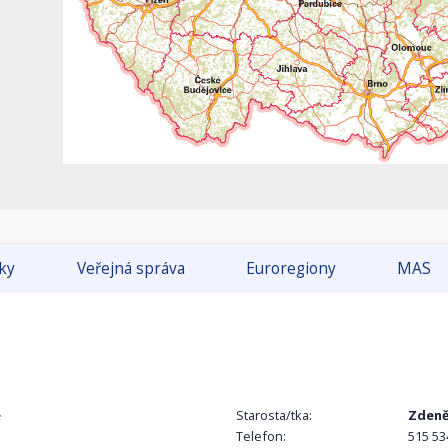
tky
Veřejná správa
Euroregiony
MAS
ě
Starosta/tka:
Zdeně
Telefon:
515 53