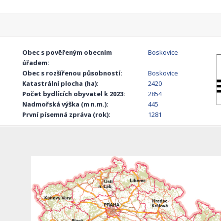
Obec s pověřeným obecním
Boskovice
úřadem:
Obec s rozšířenou působností:
Boskovice
Katastrální plocha (ha):
2420
Počet bydlících obyvatel k 2023:
2854
Nadmořská výška (m n.m.):
445
První písemná zpráva (rok):
1281