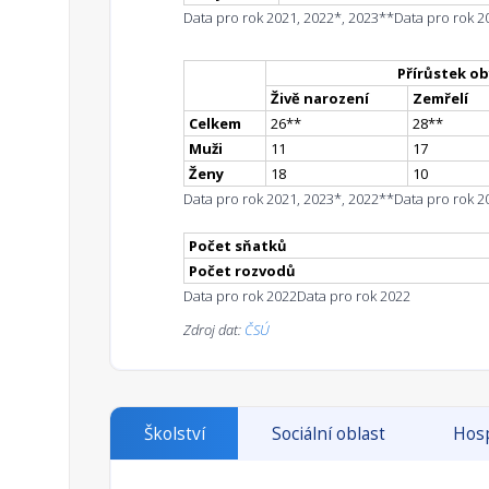
Data pro rok 2021, 2022*, 2023**
Data pro rok 2
Přírůstek ob
Živě narození
Zemřelí
Celkem
26
*
*
28
*
*
Muži
11
17
Ženy
18
10
Data pro rok 2021, 2023*, 2022**
Data pro rok 2
Počet sňatků
Počet rozvodů
Data pro rok 2022
Data pro rok 2022
Zdroj dat:
ČSÚ
Školství
Sociální oblast
Hosp