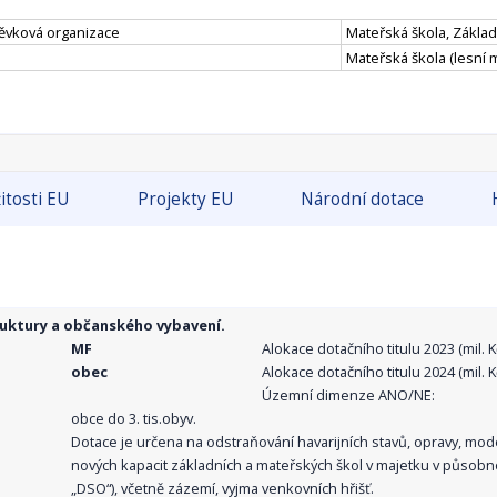
pěvková organizace
Mateřská škola, Základn
Mateřská škola (lesní 
itosti EU
Projekty EU
Národní dotace
ruktury a občanského vybavení.
MF
Alokace dotačního titulu 2023 (mil. Kč
obec
Alokace dotačního titulu 2024 (mil. Kč
Územní dimenze ANO/NE:
obce do 3. tis.obyv.
Dotace je určena na odstraňování havarijních stavů, opravy, mo
nových kapacit základních a mateřských škol v majetku v působno
„DSO“), včetně zázemí, vyjma venkovních hřišť.