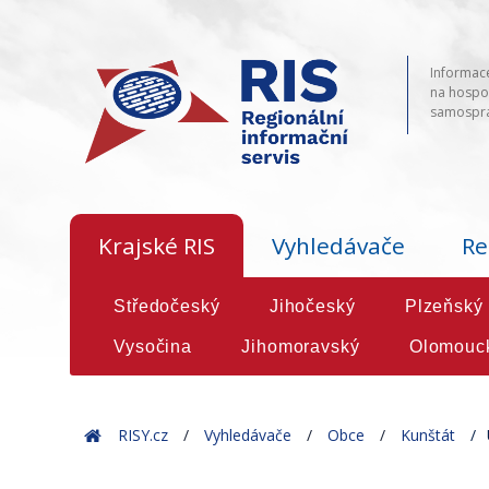
Informace
na hospod
samosprá
Krajské RIS
Vyhledávače
Re
Středočeský
Jihočeský
Plzeňský
Vysočina
Jihomoravský
Olomouc
Home
RISY.cz
Vyhledávače
Obce
Kunštát