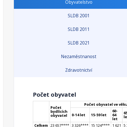
Obyvatelstvo
SLDB 2001
SLDB 2011
SLDB 2021
Nezaměstnanost
Zdravotnictví
Počet obyvatel
Počet obyvatel ve věk
Počet
60-
bydlících
65
0-14 let
15-59 let
64
obyvatel
l
let
Celkem
23 657
**
**
3 326
**
**
15 124
**
**
1 621
5