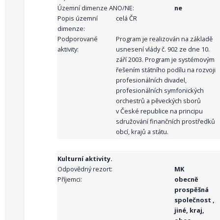
Územní dimenze ANO/NE:
ne
Popis územní
celá ČR
dimenze:
Podporované
Program je realizován na základě
aktivity:
usnesení vlády č. 902 ze dne 10.
září 2003. Program je systémovým
řešením státního podílu na rozvoji
profesionálních divadel,
profesionálních symfonických
orchestrů a pěveckých sborů
v České republice na principu
sdružování finančních prostředků
obcí, krajů a státu.
Kulturní aktivity.
Odpovědný rezort:
MK
Příjemci:
obecně
prospěšná
společnost ,
jiné, kraj,