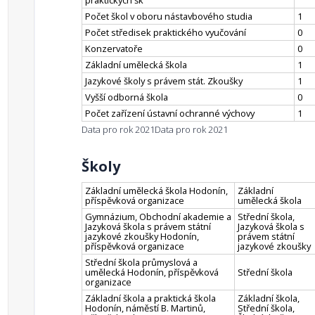
praktických šk
Počet škol v oboru nástavbového studia
1
Počet středisek praktického vyučování
0
Konzervatoře
0
Základní umělecká škola
1
Jazykové školy s právem stát. Zkoušky
1
Vyšší odborná škola
0
Počet zařízení ústavní ochranné výchovy
1
Data pro rok 2021
Data pro rok 2021
Školy
Základní umělecká škola Hodonín,
Základní
příspěvková organizace
umělecká škola
Gymnázium, Obchodní akademie a
Střední škola,
Jazyková škola s právem státní
Jazyková škola s
jazykové zkoušky Hodonín,
právem státní
příspěvková organizace
jazykové zkoušky
Střední škola průmyslová a
umělecká Hodonín, příspěvková
Střední škola
organizace
Základní škola a praktická škola
Základní škola,
Hodonín, náměstí B. Martinů,
Střední škola,