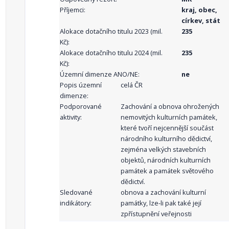
Příjemci:
kraj, obec,
církev, stát
Alokace dotačního titulu 2023 (mil.
235
Kč):
Alokace dotačního titulu 2024 (mil.
235
Kč):
Územní dimenze ANO/NE:
ne
Popis územní
celá ČR
dimenze:
Podporované
Zachování a obnova ohrožených
aktivity:
nemovitých kulturních památek,
které tvoří nejcennější součást
národního kulturního dědictví,
zejména velkých stavebních
objektů, národních kulturních
památek a památek světového
dědictví.
Sledované
obnova a zachování kulturní
indikátory:
památky, lze-li pak také její
zpřístupnění veřejnosti