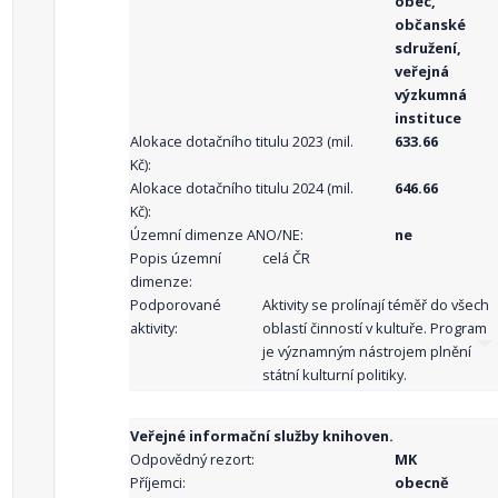
obec,
občanské
sdružení,
veřejná
výzkumná
instituce
Alokace dotačního titulu 2023 (mil.
633.66
Kč):
Alokace dotačního titulu 2024 (mil.
646.66
Kč):
Územní dimenze ANO/NE:
ne
Popis územní
celá ČR
dimenze:
Podporované
Aktivity se prolínají téměř do všech
aktivity:
oblastí činností v kultuře. Program
je významným nástrojem plnění
státní kulturní politiky.
Veřejné informační služby knihoven.
Odpovědný rezort:
MK
Příjemci:
obecně