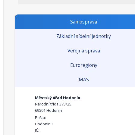
Samospráva
Základní sídelní jednotky
Veřejná správa
Euroregiony
MAS
Městský úřad Hodonín
Národní třída 373/25
69501 Hodonín
Pošta:
Hodonín 1
IČ: