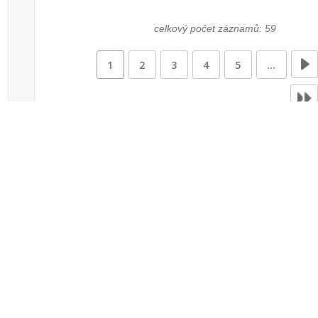
celkový počet záznamů: 59
1
2
3
4
5
…
Zdroje dat
Český statistický úřad
Registr komunálních
RISY
symbolů ČR
Mapový server
Sdružení místních
samospráv ČR
Ministerstvo financí