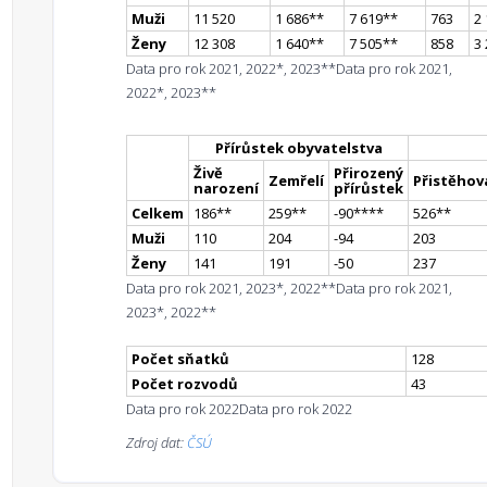
Muži
11 520
1 686
*
*
7 619
*
*
763
2
Ženy
12 308
1 640
*
*
7 505
*
*
858
3
Data pro rok 2021, 2022*, 2023**
Data pro rok 2021,
2022*, 2023**
Přírůstek obyvatelstva
Živě
Přirozený
Zemřelí
Přistěhova
narození
přírůstek
Celkem
186
*
*
259
*
*
-90
**
**
526
*
*
Muži
110
204
-94
203
Ženy
141
191
-50
237
Data pro rok 2021, 2023*, 2022**
Data pro rok 2021,
2023*, 2022**
Počet sňatků
128
Počet rozvodů
43
Data pro rok 2022
Data pro rok 2022
Zdroj dat:
ČSÚ