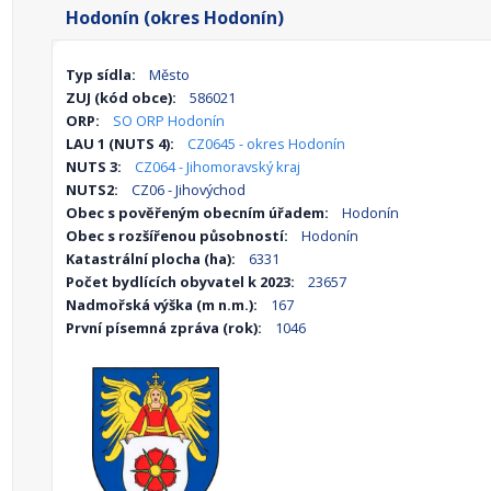
Hodonín (okres Hodonín)
Typ sídla:
Město
ZUJ (kód obce):
586021
ORP:
SO ORP Hodonín
LAU 1 (NUTS 4):
CZ0645 - okres Hodonín
NUTS 3:
CZ064 - Jihomoravský kraj
NUTS2:
CZ06 - Jihovýchod
Obec s pověřeným obecním úřadem:
Hodonín
Obec s rozšířenou působností:
Hodonín
Katastrální plocha (ha):
6331
Počet bydlících obyvatel k 2023:
23657
Nadmořská výška (m n.m.):
167
První písemná zpráva (rok):
1046