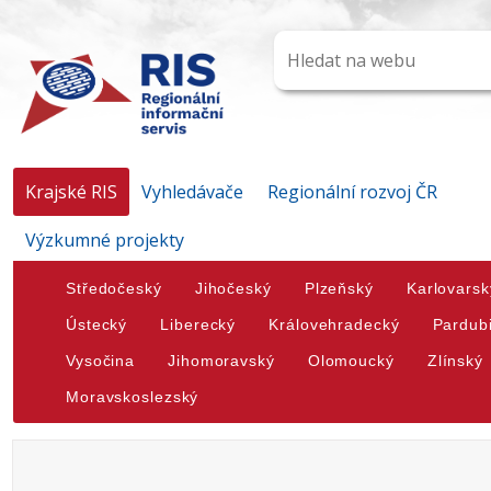
Krajské RIS
Vyhledávače
Regionální rozvoj ČR
Výzkumné projekty
Středočeský
Jihočeský
Plzeňský
Karlovarsk
Ústecký
Liberecký
Královehradecký
Pardub
Vysočina
Jihomoravský
Olomoucký
Zlínský
Moravskoslezský