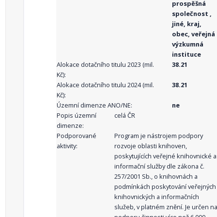
prospěšná
společnost ,
jiné, kraj,
obec, veřejná
výzkumná
instituce
Alokace dotačního titulu 2023 (mil.
38.21
Kč):
Alokace dotačního titulu 2024 (mil.
38.21
Kč):
Územní dimenze ANO/NE:
ne
Popis územní
celá ČR
dimenze:
Podporované
Program je nástrojem podpory
aktivity:
rozvoje oblasti knihoven,
poskytujících veřejné knihovnické a
informační služby dle zákona č.
257/2001 Sb., o knihovnách a
podmínkách poskytování veřejných
knihovnických a informačních
služeb, v platném znění. Je určen n