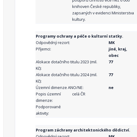
podporu činnosti více než 6 000
knihoven České republiky,
zapsaných v evidenci Ministerstva
kultury.
Programy ochrany a péče o kulturní statky.
Odpovědný rezort:
MK
Příjemci:
jiné, kraj,
obec
Alokace dotačního titulu 2023 (mil.
77
Kč):
Alokace dotačního titulu 2024 (mil.
77
Kč):
Územní dimenze ANO/NE:
ne
Popis územní
celá ČR
dimenze:
Podporované
aktivity:
Program záchrany architektonického dědictví.
Odpovědný rezort:
MK