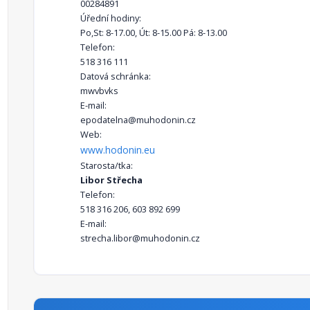
00284891
Úřední hodiny:
Po,St: 8-17.00, Út: 8-15.00 Pá: 8-13.00
Telefon:
518 316 111
Datová schránka:
mwvbvks
E-mail:
epodatelna@muhodonin.cz
Web:
www.hodonin.eu
Starosta/tka:
Libor Střecha
Telefon:
518 316 206, 603 892 699
E-mail:
strecha.libor@muhodonin.cz