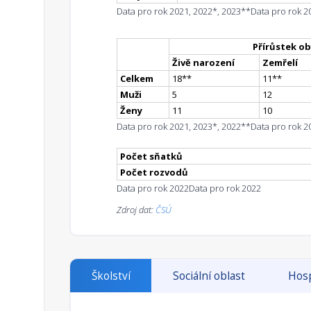
Data pro rok 2021, 2022*, 2023**
Data pro rok 2
Přírůstek ob
Živě narození
Zemřelí
Celkem
18
*
*
11
*
*
Muži
5
12
Ženy
11
10
Data pro rok 2021, 2023*, 2022**
Data pro rok 2
Počet sňatků
Počet rozvodů
Data pro rok 2022
Data pro rok 2022
Zdroj dat:
ČSÚ
Školství
Sociální oblast
Hosp