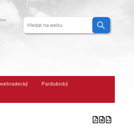
ména
ovehradecký
Pardubický