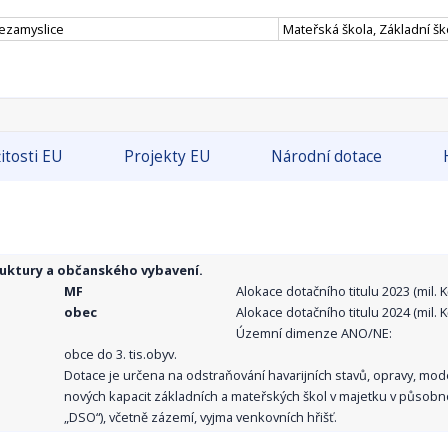
Nezamyslice
Mateřská škola, Základní ško
itosti EU
Projekty EU
Národní dotace
ruktury a občanského vybavení.
MF
Alokace dotačního titulu 2023 (mil. Kč
obec
Alokace dotačního titulu 2024 (mil. Kč
Územní dimenze ANO/NE:
obce do 3. tis.obyv.
Dotace je určena na odstraňování havarijních stavů, opravy, mo
nových kapacit základních a mateřských škol v majetku v působno
„DSO“), včetně zázemí, vyjma venkovních hřišť.