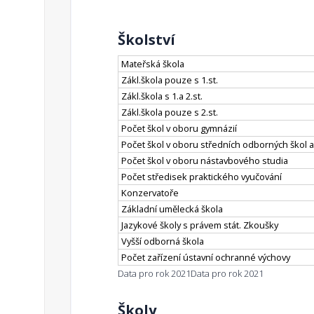
Školství
Mateřská škola
Zákl.škola pouze s 1.st.
Zákl.škola s 1.a 2.st.
Zákl.škola pouze s 2.st.
Počet škol v oboru gymnázií
Počet škol v oboru středních odborných škol a
Počet škol v oboru nástavbového studia
Počet středisek praktického vyučování
Konzervatoře
Základní umělecká škola
Jazykové školy s právem stát. Zkoušky
Vyšší odborná škola
Počet zařízení ústavní ochranné výchovy
Data pro rok 2021
Data pro rok 2021
Školy