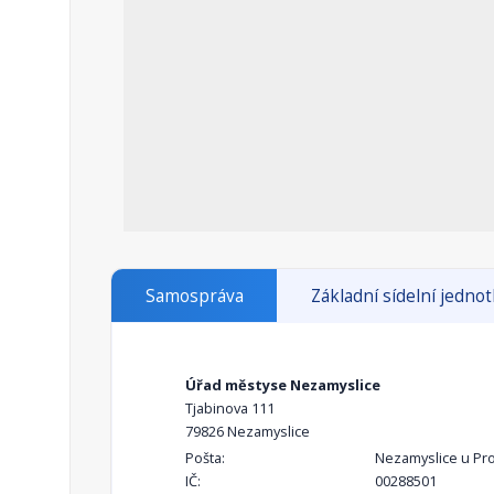
Samospráva
Základní sídelní jedno
Úřad městyse Nezamyslice
Tjabinova 111
79826 Nezamyslice
Pošta:
Nezamyslice u Pro
IČ:
00288501