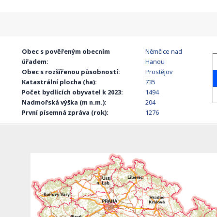
Obec s pověřeným obecním
Němčice nad
úřadem:
Hanou
Obec s rozšířenou působností:
Prostějov
Katastrální plocha (ha):
735
Počet bydlících obyvatel k 2023:
1494
Nadmořská výška (m n.m.):
204
První písemná zpráva (rok):
1276