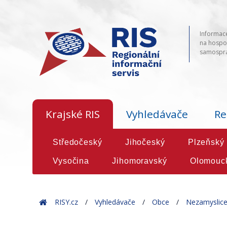
Informace
na hospod
samosprá
Krajské RIS
Vyhledávače
Re
Středočeský
Jihočeský
Plzeňský
Vysočina
Jihomoravský
Olomouc
Home
RISY.cz
Vyhledávače
Obce
Nezamyslic