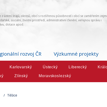
 z území krajů, okresů, obcí s rozšířenou působností i obcí se zaměřením zej
ářské, sociální, životní prostředí, administrativní členění, veřejnou správu i
vu, dotace apod.
gionální rozvoj ČR
Výzkumné projekty
Karlovarský
Ústecký
Liberecký
Král
ký
Zlínský
Moravskoslezský
e
Těšice