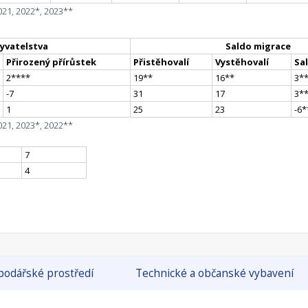
021, 2022*, 2023**
yvatelstva
Saldo migrace
Přirozený přírůstek
Přistěhovalí
Vystěhovalí
Sa
2
**
**
19
*
*
16
*
*
3
*
-7
31
17
3
*
1
25
23
-6
*
021, 2023*, 2022**
7
4
odářské prostředí
Technické a občanské vybavení