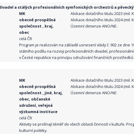
ivadel a stálých profesionálních symfonických orchestrů a pěvecký
MK
Alokace dotačního titulu 2023 (mil. Kč
obecně prospěšná
Alokace dotačního titulu 2024 (mil. Kč
společnost , kraj,
Územní dimenze ANO/NE:
obec
celá ČR
Program je realizován na základě usnesení vlády č. 902 ze dne 
státního podílu na rozvoji profesionálních divadel, profesionál
v České republice na principu sdružování finančních prostředků o
MK
Alokace dotačního titulu 2023 (mil. Kč
obecně prospěšná
Alokace dotačního titulu 2024 (mil. Kč
společnost , jiné, kraj,
Územní dimenze ANO/NE:
obec, občanské
sdružení, veřejná
výzkumná instituce
celá ČR
Aktivity se prolínají téměř do všech oblastí činností v kultuře. 
kulturní politiky.