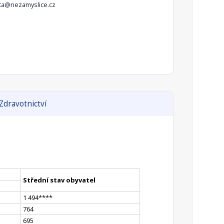
ta@nezamyslice.cz
Zdravotnictví
Střední stav obyvatel
1 494
**
**
764
695