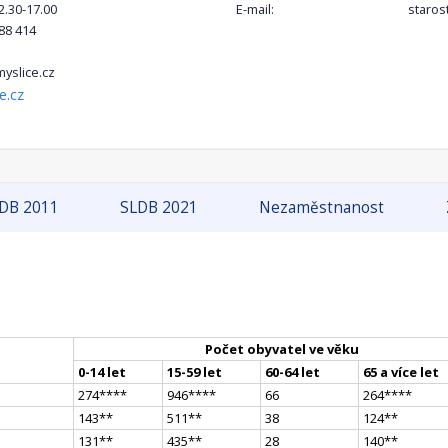
12.30-17.00
E-mail:
staros
88 414
yslice.cz
e.cz
DB 2011
SLDB 2021
Nezaměstnanost
Počet obyvatel ve věku
0-14 let
15-59 let
60-64 let
65 a více let
274
**
**
946
**
**
66
264
**
**
143
*
*
511
*
*
38
124
*
*
131
*
*
435
*
*
28
140
*
*