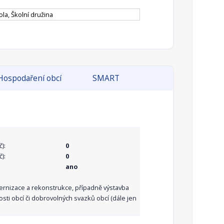
la, Školní družina
Hospodaření obcí
SMART
):
0
):
0
ano
dernizace a rekonstrukce, případně výstavba
sti obcí či dobrovolných svazků obcí (dále jen