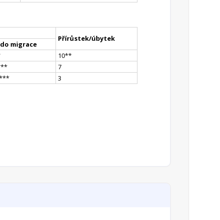
Přírůstek/úbytek
ldo migrace
*
10
*
*
*
**
7
*
**
3