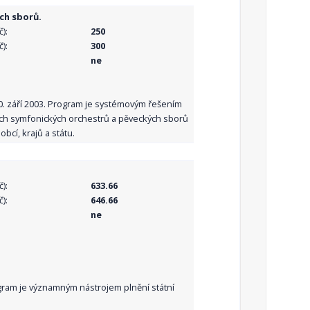
ch sborů.
):
250
):
300
ne
10. září 2003. Program je systémovým řešením
ních symfonických orchestrů a pěveckých sborů
bcí, krajů a státu.
):
633.66
):
646.66
ne
Program je významným nástrojem plnění státní