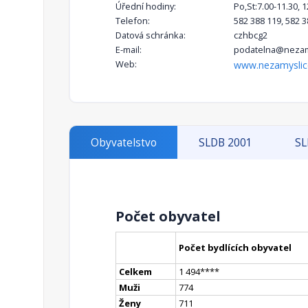
Úřední hodiny:
Po,St:7.00-11.30, 
Telefon:
582 388 119, 582 3
Datová schránka:
czhbcg2
E-mail:
podatelna@nezam
Web:
www.nezamyslic
Obyvatelstvo
SLDB 2001
SL
Počet obyvatel
Počet bydlících obyvatel
Celkem
1 494
**
**
Muži
774
Ženy
711