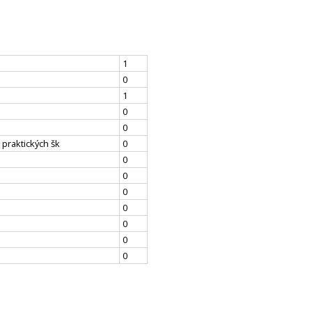
1
0
1
0
0
 praktických šk
0
0
0
0
0
0
0
0