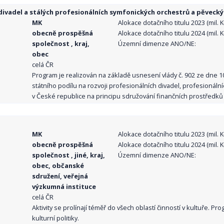
ivadel a stálých profesionálních symfonických orchestrů a pěvecký
MK
Alokace dotačního titulu 2023 (mil. Kč
obecně prospěšná
Alokace dotačního titulu 2024 (mil. Kč
společnost , kraj,
Územní dimenze ANO/NE:
obec
celá ČR
Program je realizován na základě usnesení vlády č. 902 ze dne 
státního podílu na rozvoji profesionálních divadel, profesionál
v České republice na principu sdružování finančních prostředků o
MK
Alokace dotačního titulu 2023 (mil. Kč
obecně prospěšná
Alokace dotačního titulu 2024 (mil. Kč
společnost , jiné, kraj,
Územní dimenze ANO/NE:
obec, občanské
sdružení, veřejná
výzkumná instituce
celá ČR
Aktivity se prolínají téměř do všech oblastí činností v kultuře. 
kulturní politiky.