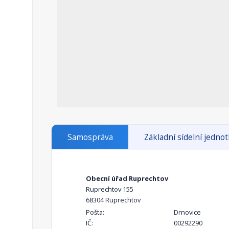
Samospráva
Základní sídelní jedno
Obecní úřad Ruprechtov
Ruprechtov 155
68304 Ruprechtov
Pošta:
Drnovice
IČ:
00292290