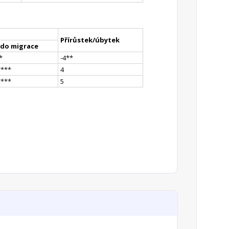
Přírůstek/úbytek
ldo migrace
*
-4
*
*
**
**
4
**
**
5