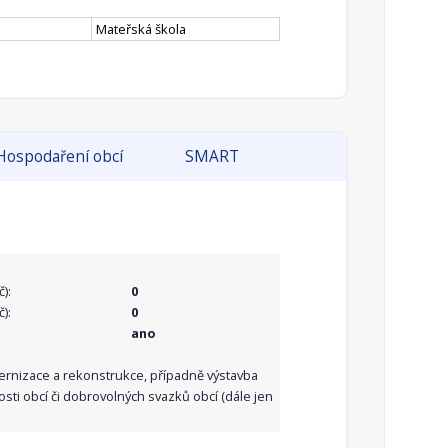
Mateřská škola
Hospodaření obcí
SMART
):
0
):
0
ano
dernizace a rekonstrukce, případně výstavba
sti obcí či dobrovolných svazků obcí (dále jen