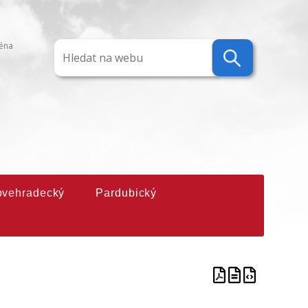
ména
ovehradecký
Pardubický