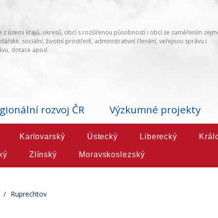
 z území krajů, okresů, obcí s rozšířenou působností i obcí se zaměřením zej
ářské, sociální, životní prostředí, administrativní členění, veřejnou správu i
vu, dotace apod.
gionální rozvoj ČR
Výzkumné projekty
Karlovarský
Ústecký
Liberecký
Král
ký
Zlínský
Moravskoslezský
Ruprechtov