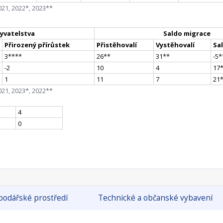
021, 2022*, 2023**
yvatelstva
Saldo migrace
Přirozený přírůstek
Přistěhovalí
Vystěhovalí
Sa
3
**
**
26
*
*
31
*
*
-5
*
-2
10
4
17
1
11
7
21
021, 2023*, 2022**
4
0
odářské prostředí
Technické a občanské vybavení