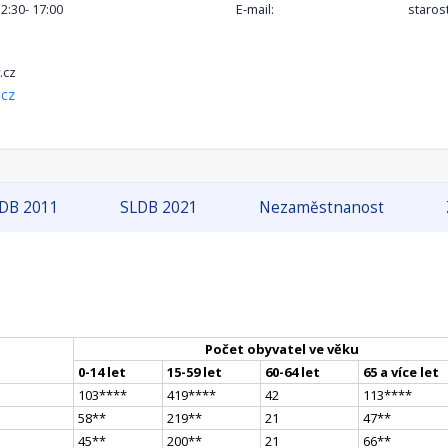
12:30- 17:00
E-mail:
staros
.cz
.cz
DB 2011
SLDB 2021
Nezaměstnanost
Počet obyvatel ve věku
0-14 let
15-59 let
60-64 let
65 a více let
103
**
**
419
**
**
42
113
**
**
58
*
*
219
*
*
21
47
*
*
45
*
*
200
*
*
21
66
*
*