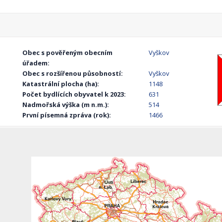
Obec s pověřeným obecním
Vyškov
úřadem:
Obec s rozšířenou působností:
Vyškov
Katastrální plocha (ha):
1148
Počet bydlících obyvatel k 2023:
631
Nadmořská výška (m n.m.):
514
První písemná zpráva (rok):
1466