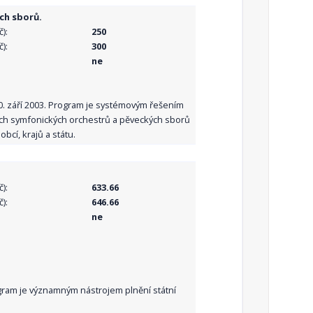
ch sborů.
):
250
):
300
ne
10. září 2003. Program je systémovým řešením
ních symfonických orchestrů a pěveckých sborů
bcí, krajů a státu.
):
633.66
):
646.66
ne
Program je významným nástrojem plnění státní