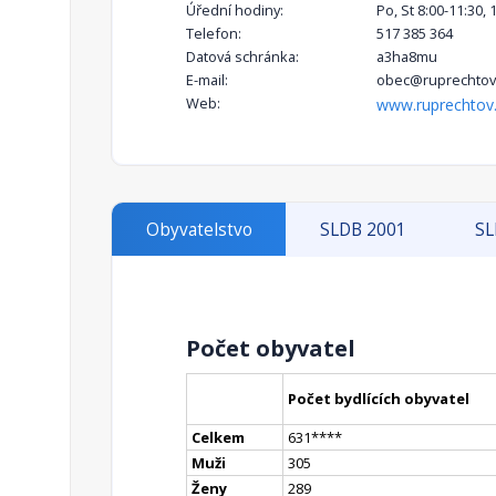
Úřední hodiny:
Po, St 8:00-11:30, 
Telefon:
517 385 364
Datová schránka:
a3ha8mu
E-mail:
obec@ruprechtov
Web:
www.ruprechtov
Obyvatelstvo
SLDB 2001
SL
Počet obyvatel
Počet bydlících obyvatel
Celkem
631
**
**
Muži
305
Ženy
289