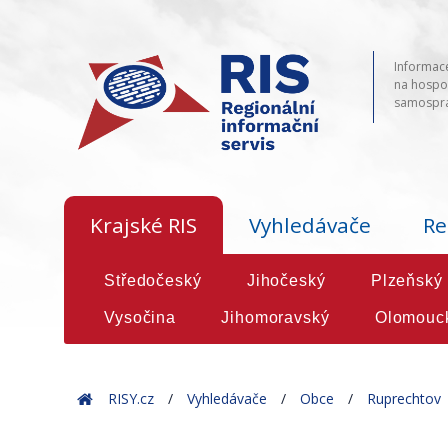
Informace
na hospod
samosprá
Krajské RIS
Vyhledávače
Re
Středočeský
Jihočeský
Plzeňský
Vysočina
Jihomoravský
Olomouc
Home
RISY.cz
Vyhledávače
Obce
Ruprechtov