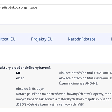
 příspěvková organizace
itosti EU
Projekty EU
Národní dotace
ruktury a občanského vybavení.
MF
Alokace dotačního titulu 2023 (mil. Kč
obec
Alokace dotačního titulu 2024 (mil. Kč
Územní dimenze ANO/NE:
obce do 3. tis.obyv.
Dotace je určena na odstraňování havarijních stavů, opravy, mo
nových kapacit základních a mateřských škol v majetku v působno
„DSO“), včetně zázemí, vyjma venkovních hřišť.