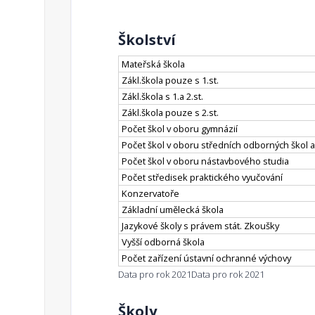
Školství
Mateřská škola
Zákl.škola pouze s 1.st.
Zákl.škola s 1.a 2.st.
Zákl.škola pouze s 2.st.
Počet škol v oboru gymnázií
Počet škol v oboru středních odborných škol a
Počet škol v oboru nástavbového studia
Počet středisek praktického vyučování
Konzervatoře
Základní umělecká škola
Jazykové školy s právem stát. Zkoušky
Vyšší odborná škola
Počet zařízení ústavní ochranné výchovy
Data pro rok 2021
Data pro rok 2021
Školy