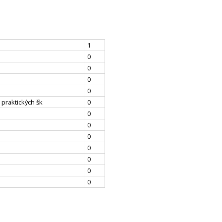
1
0
0
0
0
 praktických šk
0
0
0
0
0
0
0
0