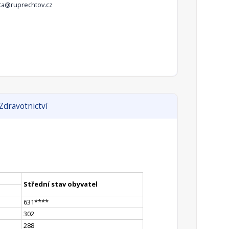
ta@ruprechtov.cz
Zdravotnictví
Střední stav obyvatel
631
**
**
302
288