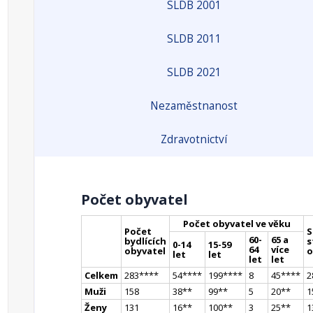
SLDB 2001
SLDB 2011
SLDB 2021
Nezaměstnanost
Zdravotnictví
Počet obyvatel
Počet obyvatel ve věku
Počet
S
60-
65 a
bydlících
s
0-14
15-59
64
více
obyvatel
o
let
let
let
let
Celkem
283
**
**
54
**
**
199
**
**
8
45
**
**
2
Muži
158
38
*
*
99
*
*
5
20
*
*
1
Ženy
131
16
*
*
100
*
*
3
25
*
*
1