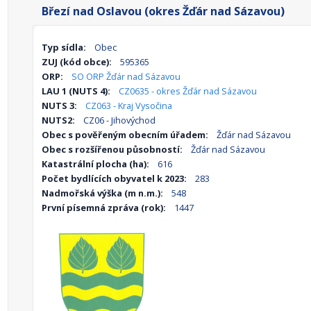
Březí nad Oslavou (okres Žďár nad Sázavou)
Typ sídla:
Obec
ZUJ (kód obce):
595365
ORP:
SO ORP Žďár nad Sázavou
LAU 1 (NUTS 4):
CZ0635 - okres Žďár nad Sázavou
NUTS 3:
CZ063 - Kraj Vysočina
NUTS2:
CZ06 - Jihovýchod
Obec s pověřeným obecním úřadem:
Žďár nad Sázavou
Obec s rozšířenou působností:
Žďár nad Sázavou
Katastrální plocha (ha):
616
Počet bydlících obyvatel k 2023:
283
Nadmořská výška (m n.m.):
548
První písemná zpráva (rok):
1447