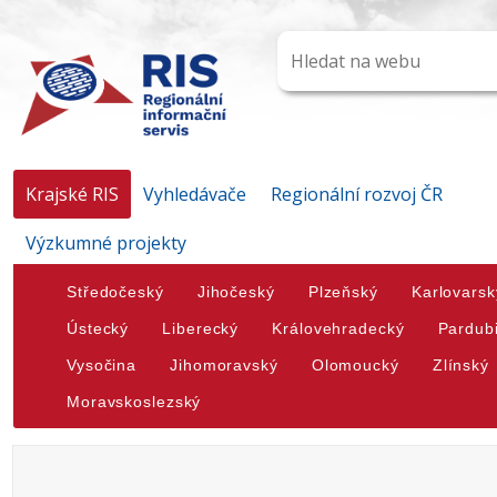
Krajské RIS
Vyhledávače
Regionální rozvoj ČR
Výzkumné projekty
Středočeský
Jihočeský
Plzeňský
Karlovarsk
Ústecký
Liberecký
Královehradecký
Pardub
Vysočina
Jihomoravský
Olomoucký
Zlínský
Moravskoslezský