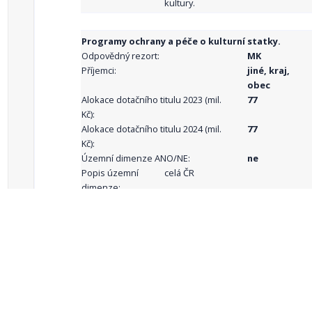
kultury.
Programy ochrany a péče o kulturní statky.
Odpovědný rezort:
MK
Příjemci:
jiné, kraj,
obec
Alokace dotačního titulu 2023 (mil.
77
Kč):
Alokace dotačního titulu 2024 (mil.
77
Kč):
Územní dimenze ANO/NE:
ne
Popis územní
celá ČR
dimenze:
Podporované
aktivity:
celkový počet záznamů: 68
1
2
3
4
5
…