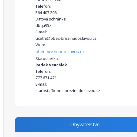
Telefon:
564 407 206
Datová schránka:
dbqa95z
E-mail:
ucetni@obec-brezinadoslavou.cz
Web:
obec-brezinadoslavou.cz
Starosta/tka:
Radek Vencálek
Telefon:
777 671 471
E-mail:
starosta@obec-brezinadoslavou.cz
Obyvatelstvo