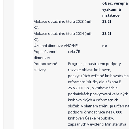
obec, veřejná
výzkumná
instituce
Alokace dotačního titulu 2023 (mil.
38.21
Kč):
Alokace dotačního titulu 2024 (mil.
38.21
Kč):
Územní dimenze ANO/NE:
ne
Popis územní
celá ČR
dimenze:
Podporované
Program je nástrojem podpory
aktivity:
rozvoje oblasti knihoven,
poskytujících veřejné knihovnické a
informační služby dle zákona č.
257/2001 Sb., o knihovnách a
podmínkách poskytování veřejných
knihovnických a informačních
služeb, v platném znění. Je určen n
podporu činnosti více než 6 000
knihoven České republiky,
zapsaných v evidenci Ministerstva