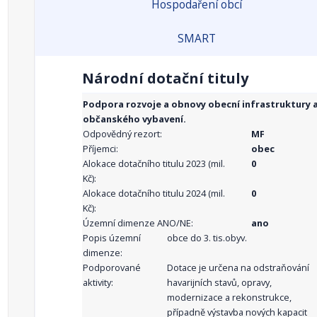
Hospodaření obcí
SMART
Národní dotační tituly
Podpora rozvoje a obnovy obecní infrastruktury 
občanského vybavení.
Odpovědný rezort:
MF
Příjemci:
obec
Alokace dotačního titulu 2023 (mil.
0
Kč):
Alokace dotačního titulu 2024 (mil.
0
Kč):
Územní dimenze ANO/NE:
ano
Popis územní
obce do 3. tis.obyv.
dimenze:
Podporované
Dotace je určena na odstraňování
aktivity:
havarijních stavů, opravy,
modernizace a rekonstrukce,
případně výstavba nových kapacit