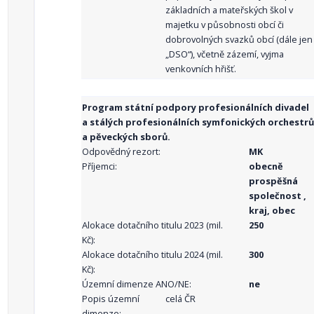
základních a mateřských škol v
majetku v působnosti obcí či
dobrovolných svazků obcí (dále jen
„DSO“), včetně zázemí, vyjma
venkovních hřišť.
Program státní podpory profesionálních divadel
a stálých profesionálních symfonických orchestrů
a pěveckých sborů.
Odpovědný rezort:
MK
Příjemci:
obecně
prospěšná
společnost ,
kraj, obec
Alokace dotačního titulu 2023 (mil.
250
Kč):
Alokace dotačního titulu 2024 (mil.
300
Kč):
Územní dimenze ANO/NE:
ne
Popis územní
celá ČR
dimenze: