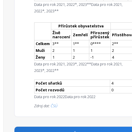
Data pro rok 2021, 2022*, 2023**
Data pro rok 2021,
2022*, 2023**
Přírůstek obyvatelstva
Živě
Přirozený
Zemřelí
Přistěhova
narození
přírůstek
Celkem
3
*
*
1
*
*
0
**
**
2
*
*
Muži
2
1
1
2
Ženy
1
2
-1
4
Data pro rok 2021, 2023*, 2022**
Data pro rok 2021,
2023*, 2022**
Počet sňatků
4
Počet rozvodů
0
Data pro rok 2022
Data pro rok 2022
Zdroj dat:
ČSÚ