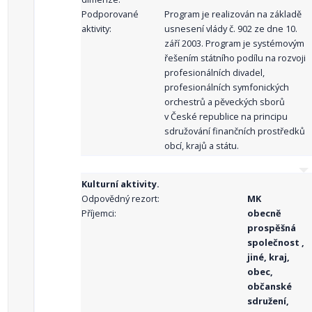
Podporované
Program je realizován na základě
aktivity:
usnesení vlády č. 902 ze dne 10.
září 2003. Program je systémovým
řešením státního podílu na rozvoji
profesionálních divadel,
profesionálních symfonických
orchestrů a pěveckých sborů
v České republice na principu
sdružování finančních prostředků
obcí, krajů a státu.
Kulturní aktivity.
Odpovědný rezort:
MK
Příjemci:
obecně
prospěšná
společnost ,
jiné, kraj,
obec,
občanské
sdružení,