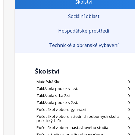
Školství
Sociální oblast
Hospodářské prostředí
Technické a občanské vybavení
Školství
Mateřská škola
0
Zákl.škola pouze s 1.st.
0
Zákl.škola s 1.a 2.st.
0
Zákl.škola pouze s 2.st.
0
Počet škol v oboru gymnázií
0
Počet škol v oboru středních odborných škol a
0
praktických šk
Počet škol v oboru nástavbového studia
0
Počet středisek praktického vyučování
0