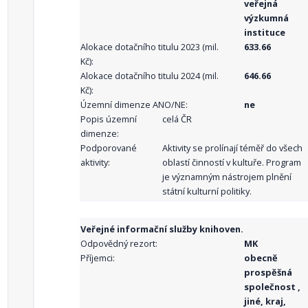
veřejná
výzkumná
instituce
Alokace dotačního titulu 2023 (mil.
633.66
Kč):
Alokace dotačního titulu 2024 (mil.
646.66
Kč):
Územní dimenze ANO/NE:
ne
Popis územní
celá ČR
dimenze:
Podporované
Aktivity se prolínají téměř do všech
aktivity:
oblastí činností v kultuře. Program
je významným nástrojem plnění
státní kulturní politiky.
Veřejné informační služby knihoven.
Odpovědný rezort:
MK
Příjemci:
obecně
prospěšná
společnost ,
jiné, kraj,