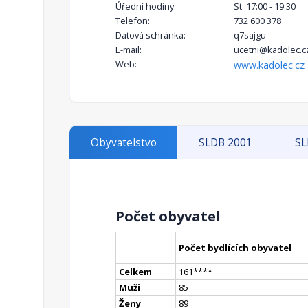
Úřední hodiny:
St: 17:00 - 19:30
Telefon:
732 600 378
Datová schránka:
q7sajgu
E-mail:
ucetni@kadolec.c
Web:
www.kadolec.cz
Obyvatelstvo
SLDB 2001
SL
Počet obyvatel
Počet bydlících obyvatel
Celkem
161
**
**
Muži
85
Ženy
89