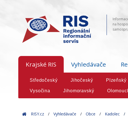
Informace
na hospod
samosprá
Krajské RIS
Vyhledávače
Re
Středočeský
Jihočeský
Plzeňský
Vysočina
Jihomoravský
Olomouc
Home
RISY.cz
Vyhledávače
Obce
Kadolec