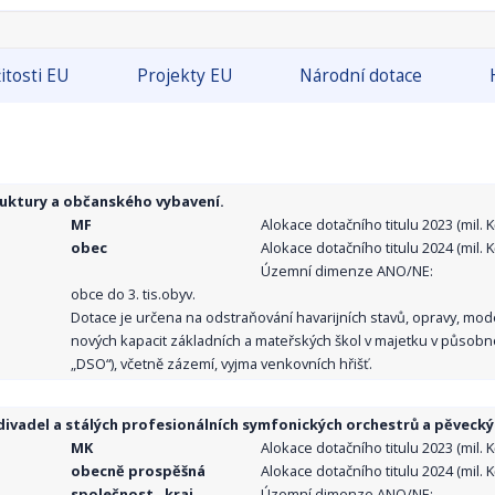
itosti EU
Projekty EU
Národní dotace
ruktury a občanského vybavení.
MF
Alokace dotačního titulu 2023 (mil. Kč
obec
Alokace dotačního titulu 2024 (mil. Kč
Územní dimenze ANO/NE:
obce do 3. tis.obyv.
Dotace je určena na odstraňování havarijních stavů, opravy, mo
nových kapacit základních a mateřských škol v majetku v působno
„DSO“), včetně zázemí, vyjma venkovních hřišť.
ivadel a stálých profesionálních symfonických orchestrů a pěvecký
MK
Alokace dotačního titulu 2023 (mil. Kč
obecně prospěšná
Alokace dotačního titulu 2024 (mil. Kč
společnost , kraj,
Územní dimenze ANO/NE: