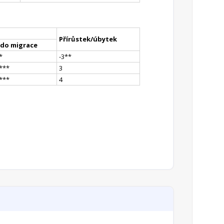
Přírůstek/úbytek
ldo migrace
*
-3
*
*
*
**
3
*
**
4