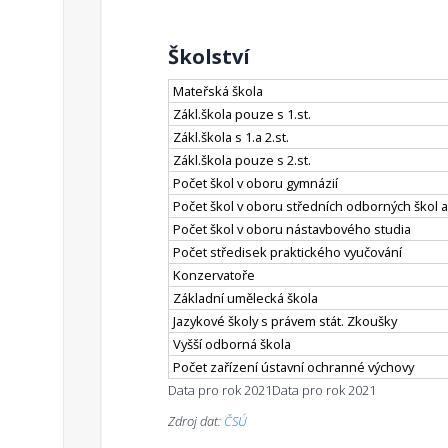
Školství
Mateřská škola
Zákl.škola pouze s 1.st.
Zákl.škola s 1.a 2.st.
Zákl.škola pouze s 2.st.
Počet škol v oboru gymnázií
Počet škol v oboru středních odborných škol a
Počet škol v oboru nástavbového studia
Počet středisek praktického vyučování
Konzervatoře
Základní umělecká škola
Jazykové školy s právem stát. Zkoušky
Vyšší odborná škola
Počet zařízení ústavní ochranné výchovy
Data pro rok 2021
Data pro rok 2021
Zdroj dat:
ČSÚ