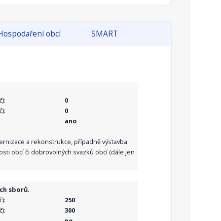
Hospodaření obcí
SMART
):
0
):
0
ano
dernizace a rekonstrukce, případně výstavba
sti obcí či dobrovolných svazků obcí (dále jen
ch sborů.
):
250
):
300
ne