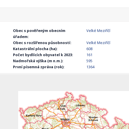
Obec s pověřeným obecním
Velké Meziříčí
úřadem:
Obec s rozšířenou působností:
Velké Meziříčí
Katastrální plocha (ha):
608
Počet bydlících obyvatel k 2023:
161
Nadmořská výška (m n.m.):
595
První písemná zpráva (rok):
1364