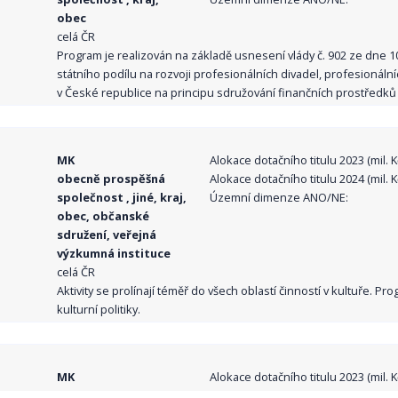
obec
celá ČR
Program je realizován na základě usnesení vlády č. 902 ze dne 
státního podílu na rozvoji profesionálních divadel, profesionál
v České republice na principu sdružování finančních prostředků o
MK
Alokace dotačního titulu 2023 (mil. Kč
obecně prospěšná
Alokace dotačního titulu 2024 (mil. Kč
společnost , jiné, kraj,
Územní dimenze ANO/NE:
obec, občanské
sdružení, veřejná
výzkumná instituce
celá ČR
Aktivity se prolínají téměř do všech oblastí činností v kultuře. 
kulturní politiky.
MK
Alokace dotačního titulu 2023 (mil. Kč
obecně prospěšná
Alokace dotačního titulu 2024 (mil. Kč