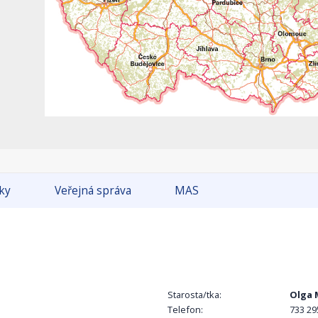
tky
Veřejná správa
MAS
Starosta/tka:
Olga 
Telefon:
733 29