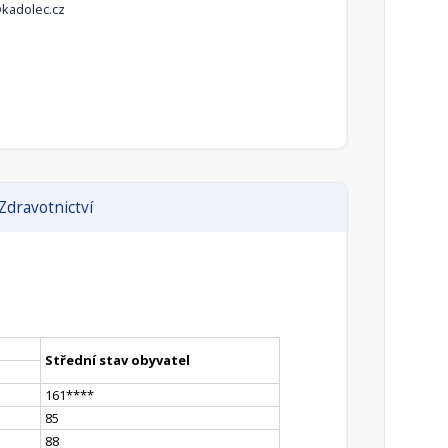
kadolec.cz
Zdravotnictví
Střední stav obyvatel
161
**
**
85
88