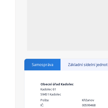
Samospráva
Základní sídelní jedno
Obecní úřad Kadolec
Kadolec 61
59451 Kadolec
Pošta:
Křižanov
IČ:
00599468