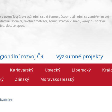
 z území krajů, okresů, obcí s rozšířenou působností i obcí se zaměřením zej
ářské, sociální, životní prostředí, administrativní členění, veřejnou správu i
vu, dotace apod.
gionální rozvoj ČR
Výzkumné projekty
Karlovarský
Ústecký
Liberecký
Král
ký
Zlínský
Moravskoslezský
Kadolec