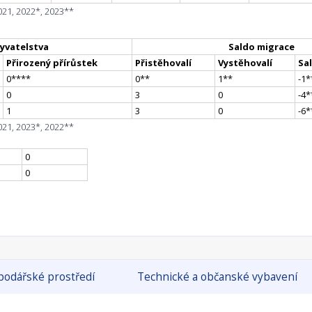
021, 2022*, 2023**
yvatelstva
Saldo migrace
Přirozený přírůstek
Přistěhovalí
Vystěhovalí
Sa
0
**
**
0
*
*
1
*
*
-1
*
0
3
0
-4
*
1
3
0
-6
*
021, 2023*, 2022**
0
0
odářské prostředí
Technické a občanské vybavení