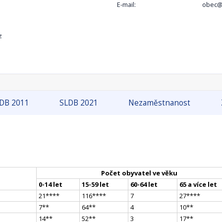
E-mail:
obec@
z
DB 2011
SLDB 2021
Nezaměstnanost
Počet obyvatel ve věku
0-14 let
15-59 let
60-64 let
65 a více let
21
**
**
116
**
**
7
27
**
**
7
*
*
64
*
*
4
10
*
*
14
*
*
52
*
*
3
17
*
*