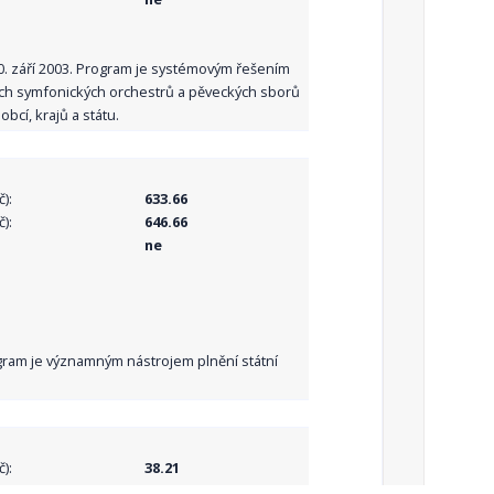
10. září 2003. Program je systémovým řešením
ních symfonických orchestrů a pěveckých sborů
bcí, krajů a státu.
):
633.66
):
646.66
ne
Program je významným nástrojem plnění státní
):
38.21
):
38.21