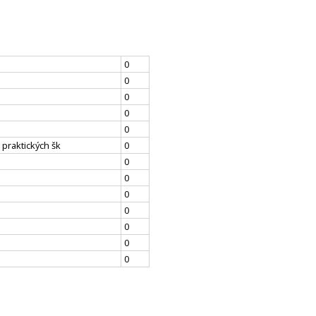
0
0
0
0
0
 praktických šk
0
0
0
0
0
0
0
0