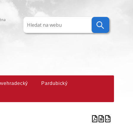
ména
ovehradecký
Pardubický