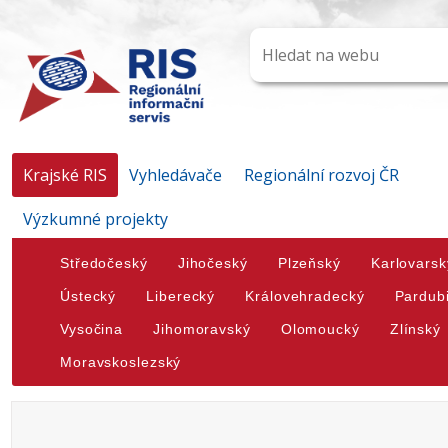
Krajské RIS
Vyhledávače
Regionální rozvoj ČR
Výzkumné projekty
Středočeský
Jihočeský
Plzeňský
Karlovarsk
Ústecký
Liberecký
Královehradecký
Pardub
Vysočina
Jihomoravský
Olomoucký
Zlínský
Moravskoslezský