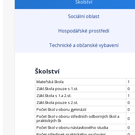
Školství
Sociální oblast
Hospodářské prostředí
Technické a občanské vybavení
Školství
Mateřská škola
1
Zákl.škola pouze s 1.st.
0
Zákl.škola s 1.a 2.st.
1
Zákl.škola pouze s 2.st.
0
Počet škol v oboru gymnázií
0
Počet škol v oboru středních odborných škol a
0
praktických šk
Počet škol v oboru nástavbového studia
0
Počet středisek praktického vyučování
0