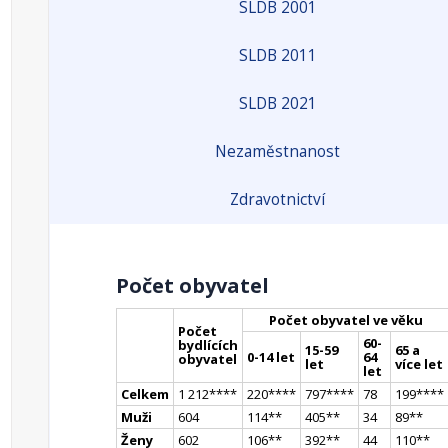
SLDB 2001
SLDB 2011
SLDB 2021
Nezaměstnanost
Zdravotnictví
Počet obyvatel
Počet obyvatel ve věku
Počet
60-
bydlících
15-59
65 a
0-14 let
64
obyvatel
let
více let
let
Celkem
1 212
**
**
220
**
**
797
**
**
78
199
**
**
Muži
604
114
*
*
405
*
*
34
89
*
*
Ženy
602
106
*
*
392
*
*
44
110
*
*