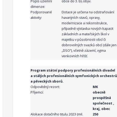
Popis územní
obce do 3. tis.obyv.
dimenze:
Podporované
Dotace je určena na odstraňování
aktivity:
havarijních stavů, opravy,
modernizace a rekonstrukce,
případně výstavba nových kapacit
základních a mateřských škol v
majetku v působnosti obcí či
dobrovolných svazků obcí (dále jen
„DSO“), včetně zázemí, vyjma
venkovních hřišť.
Program státní podpory profesionálních divadel
a stálých profesionálních symfonických orchestrů
a pěveckých sborů.
Odpovědný rezort:
MK
Příjemci:
obecně
prospěšná
společnost ,
kraj, obec
Alokace dotačního titulu 2023 (mil.
250