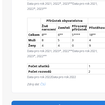
Data pro rok 2021, 2022*, 2023**
Data pro rok 2021,
2022*, 2023**
Přírůstek obyvatelstva
Živě
Přirozený
Zemřelí
Přistěhova
narození
přírůstek
Celkem
8
*
*
6
*
*
5
**
**
18
*
*
Muži
8
5
3
4
Ženy
4
4
0
9
Data pro rok 2021, 2023*, 2022**
Data pro rok 2021,
2023*, 2022**
Počet sňatků
1
Počet rozvodů
2
Data pro rok 2022
Data pro rok 2022
Zdroj dat:
ČSÚ