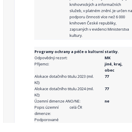
knihovnických a informačních
služeb, v platném znění. Je určen n
podporu činnosti více než 6 000
knihoven České republiky,
zapsaných v evidenci Ministerstva
kultury.
Programy ochrany a péče o kulturní statky.
Odpovědný rezort:
MK
Příjemci:
jiné, kraj,
obec
Alokace dotačního titulu 2023 (mil.
77
Kč):
Alokace dotačního titulu 2024 (mil.
77
Kč):
Územní dimenze ANO/NE:
ne
Popis územní
celá ČR
dimenze:
Podporované
aktivity: