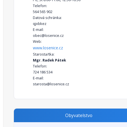
Telefon:
564 565 902
Datová schránka:
qjxbkez
E-mail:
obec@losenice.cz
Web:
www.losenice.cz
Starosta/tka:
Mgr. Radek Pátek
Telefon:
724 186 534
E-mail:
starosta@losenice.cz
Obyvatelstvo