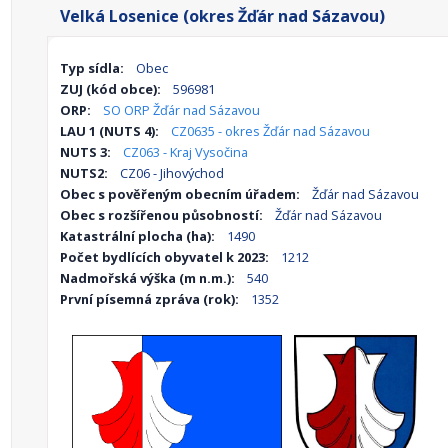
Velká Losenice (okres Žďár nad Sázavou)
Typ sídla:
Obec
ZUJ (kód obce):
596981
ORP:
SO ORP Žďár nad Sázavou
LAU 1 (NUTS 4):
CZ0635 - okres Žďár nad Sázavou
NUTS 3:
CZ063 - Kraj Vysočina
NUTS2:
CZ06 - Jihovýchod
Obec s pověřeným obecním úřadem:
Žďár nad Sázavou
Obec s rozšířenou působností:
Žďár nad Sázavou
Katastrální plocha (ha):
1490
Počet bydlících obyvatel k 2023:
1212
Nadmořská výška (m n.m.):
540
První písemná zpráva (rok):
1352