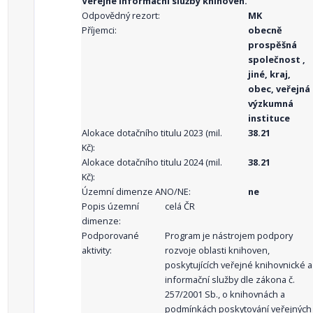
Veřejné informační služby knihoven.
Odpovědný rezort:
MK
Příjemci:
obecně
prospěšná
společnost ,
jiné, kraj,
obec, veřejná
výzkumná
instituce
Alokace dotačního titulu 2023 (mil.
38.21
Kč):
Alokace dotačního titulu 2024 (mil.
38.21
Kč):
Územní dimenze ANO/NE:
ne
Popis územní
celá ČR
dimenze:
Podporované
Program je nástrojem podpory
aktivity:
rozvoje oblasti knihoven,
poskytujících veřejné knihovnické a
informační služby dle zákona č.
257/2001 Sb., o knihovnách a
podmínkách poskytování veřejných