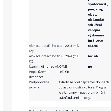
společnost ,
jiné, kraj,
obec,
občanské
sdružení,
veřejná
výzkumná
instituce
Alokace dotačního titulu 2023 (mil.
633.66
Kč):
Alokace dotačního titulu 2024 (mil.
646.66
Kč):
Územní dimenze ANO/NE:
ne
Popis územní
celá ČR
dimenze:
Podporované
Aktivity se prolínají téměř do všech
aktivity:
oblastí činností v kultuře. Program
je významným nástrojem plnění
státní kulturní politiky.