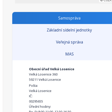
Samospráva
Základní sídelní jednotky
Veřejná správa
MAS
Obecní úřad Velká Losenice
Velká Losenice 360
59211 Velká Losenice
Pošta:
Velká Losenice
IČ:
00295655
Úřední hodiny:
Po, St 8:00-11:00, 12:30-16:30