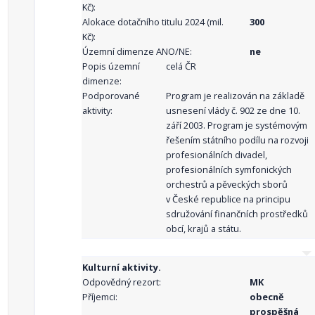
Kč):
Alokace dotačního titulu 2024 (mil.
300
Kč):
Územní dimenze ANO/NE:
ne
Popis územní
celá ČR
dimenze:
Podporované
Program je realizován na základě
aktivity:
usnesení vlády č. 902 ze dne 10.
září 2003. Program je systémovým
řešením státního podílu na rozvoji
profesionálních divadel,
profesionálních symfonických
orchestrů a pěveckých sborů
v České republice na principu
sdružování finančních prostředků
obcí, krajů a státu.
Kulturní aktivity.
Odpovědný rezort:
MK
Příjemci:
obecně
prospěšná