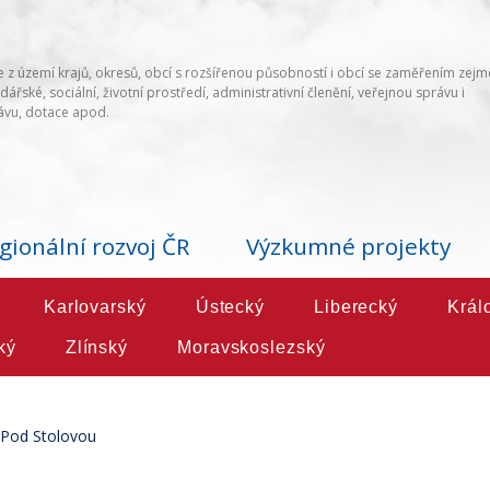
 z území krajů, okresů, obcí s rozšířenou působností i obcí se zaměřením zej
ářské, sociální, životní prostředí, administrativní členění, veřejnou správu i
vu, dotace apod.
gionální rozvoj ČR
Výzkumné projekty
Karlovarský
Ústecký
Liberecký
Král
ký
Zlínský
Moravskoslezský
Pod Stolovou