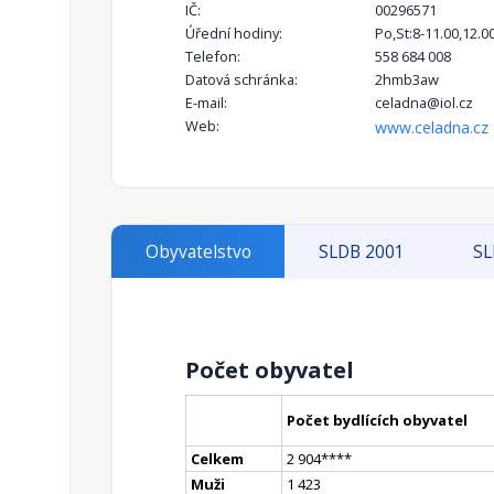
IČ:
00296571
Úřední hodiny:
Po,St:8-11.00,12.0
Telefon:
558 684 008
Datová schránka:
2hmb3aw
E-mail:
celadna@iol.cz
Web:
www.celadna.cz
Obyvatelstvo
SLDB 2001
SL
Počet obyvatel
Počet bydlících obyvatel
Celkem
2 904
**
**
Muži
1 423