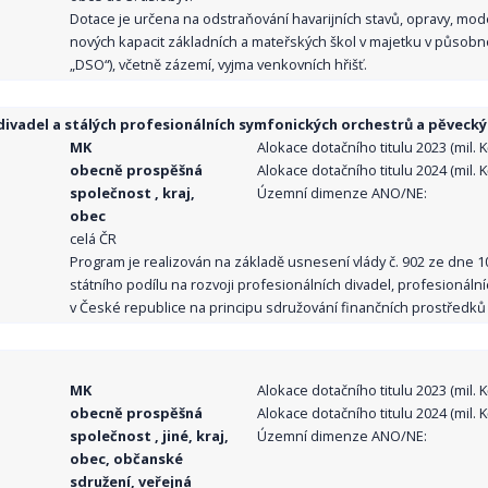
Dotace je určena na odstraňování havarijních stavů, opravy, mo
nových kapacit základních a mateřských škol v majetku v působno
„DSO“), včetně zázemí, vyjma venkovních hřišť.
ivadel a stálých profesionálních symfonických orchestrů a pěvecký
MK
Alokace dotačního titulu 2023 (mil. Kč
obecně prospěšná
Alokace dotačního titulu 2024 (mil. Kč
společnost , kraj,
Územní dimenze ANO/NE:
obec
celá ČR
Program je realizován na základě usnesení vlády č. 902 ze dne 
státního podílu na rozvoji profesionálních divadel, profesionál
v České republice na principu sdružování finančních prostředků o
MK
Alokace dotačního titulu 2023 (mil. Kč
obecně prospěšná
Alokace dotačního titulu 2024 (mil. Kč
společnost , jiné, kraj,
Územní dimenze ANO/NE:
obec, občanské
sdružení, veřejná