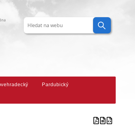
ména
ovehradecký
Pardubický