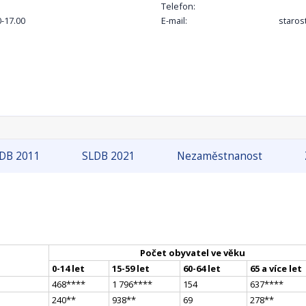
Telefon:
0-17.00
E-mail:
staros
DB 2011
SLDB 2021
Nezaměstnanost
Počet obyvatel ve věku
0-14 let
15-59 let
60-64 let
65 a více let
468
**
**
1 796
**
**
154
637
**
**
240
*
*
938
*
*
69
278
*
*