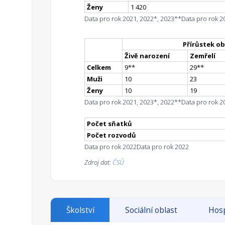
Ženy
1 420
Data pro rok 2021, 2022*, 2023**
Data pro rok 2
Přírůstek ob
Živě narození
Zemřelí
Celkem
9
*
*
29
*
*
Muži
10
23
Ženy
10
19
Data pro rok 2021, 2023*, 2022**
Data pro rok 2
Počet sňatků
Počet rozvodů
Data pro rok 2022
Data pro rok 2022
Zdroj dat:
ČSÚ
Školství
Sociální oblast
Hosp