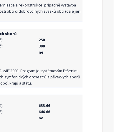
dernizace a rekonstrukce, případně výstavba
sti obcí či dobrovolných svazků obcí (dále jen
ch sborů.
):
250
):
300
ne
10. září 2003. Program je systémovým řešením
ních symfonických orchestrů a pěveckých sborů
bcí, krajů a státu.
):
633.66
):
646.66
ne