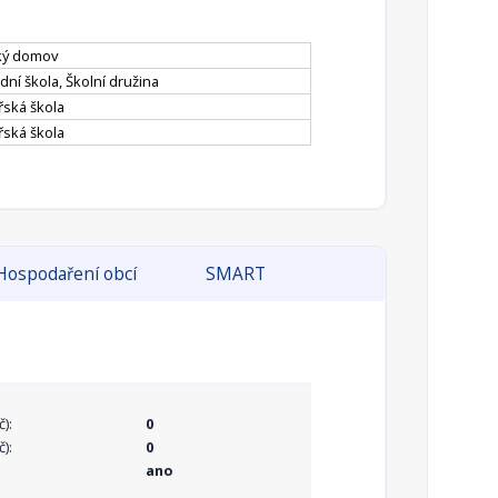
ký domov
dní škola, Školní družina
řská škola
řská škola
Hospodaření obcí
SMART
):
0
):
0
ano