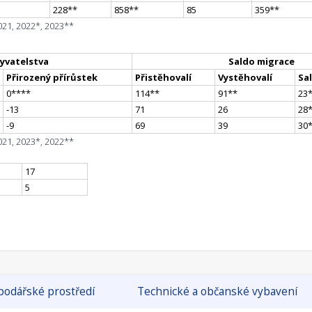
228
*
*
858
*
*
85
359
*
*
021, 2022*, 2023**
yvatelstva
Saldo migrace
Přirozený přírůstek
Přistěhovalí
Vystěhovalí
Sa
0
**
**
114
*
*
91
*
*
23
-13
71
26
28
-9
69
39
30
021, 2023*, 2022**
17
5
odářské prostředí
Technické a občanské vybavení