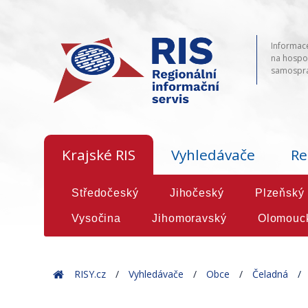
Informace
na hospod
samosprá
Krajské RIS
Vyhledávače
Re
Středočeský
Jihočeský
Plzeňský
Vysočina
Jihomoravský
Olomouc
Home
RISY.cz
Vyhledávače
Obce
Čeladná