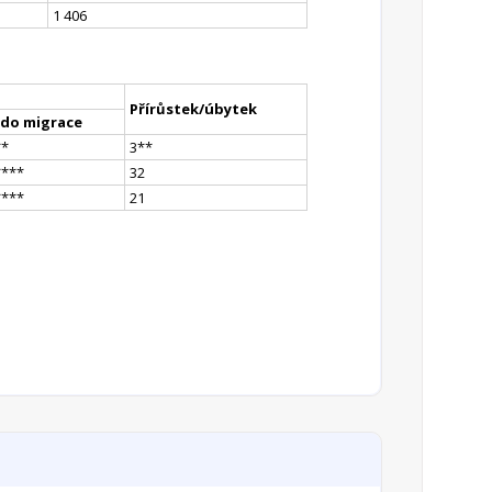
1 406
Přírůstek/úbytek
ldo migrace
*
*
3
*
*
**
**
32
**
**
21