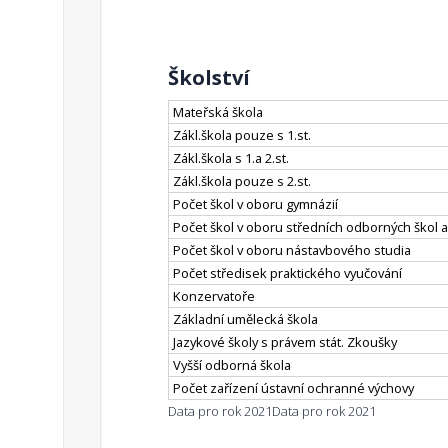
Školství
Mateřská škola
Zákl.škola pouze s 1.st.
Zákl.škola s 1.a 2.st.
Zákl.škola pouze s 2.st.
Počet škol v oboru gymnázií
Počet škol v oboru středních odborných škol a
Počet škol v oboru nástavbového studia
Počet středisek praktického vyučování
Konzervatoře
Základní umělecká škola
Jazykové školy s právem stát. Zkoušky
Vyšší odborná škola
Počet zařízení ústavní ochranné výchovy
Data pro rok 2021
Data pro rok 2021