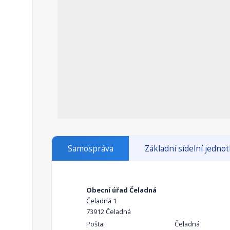
Samospráva
Základní sídelní jedno
Obecní úřad Čeladná
Čeladná 1
73912 Čeladná
Pošta:
Čeladná