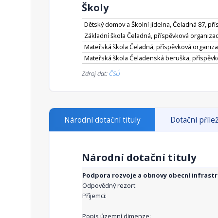
Školy
Dětský domov a Školní jídelna, Čeladná 87, př
Základní škola Čeladná, příspěvková organiza
Mateřská škola Čeladná, příspěvková organiz
Mateřská škola Čeladenská beruška, příspěvk
Zdroj dat:
ČSÚ
Národní dotační tituly
Dotační přílež
Národní dotační tituly
Podpora rozvoje a obnovy obecní infrast
Odpovědný rezort:
Příjemci:
Popis územní dimenze: