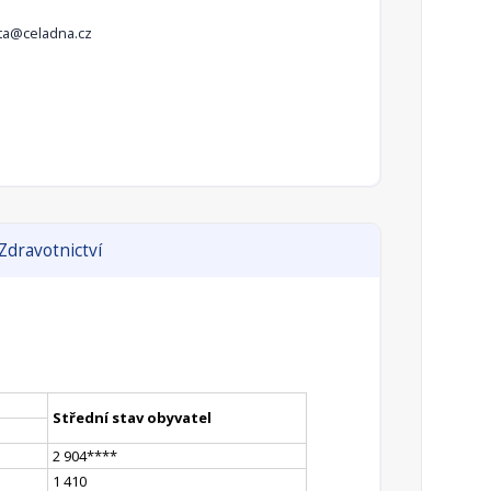
ta@celadna.cz
Zdravotnictví
Střední stav obyvatel
2 904
**
**
1 410