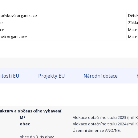
íspěvková organizace
Děts
ce
Zákla
ace
Mate
ová organizace
Mate
itosti EU
Projekty EU
Národní dotace
ruktury a občanského vybavení.
MF
Alokace dotačního titulu 2023 (mil. Kč
obec
Alokace dotačního titulu 2024 (mil. Kč
Územní dimenze ANO/NE:
obce do 3. tis.obyv.