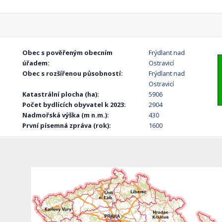
Obec s pověřeným obecním
Frýdlant nad
úřadem:
Ostravicí
Obec s rozšířenou působností:
Frýdlant nad
Ostravicí
Katastrální plocha (ha):
5906
Počet bydlících obyvatel k 2023:
2904
Nadmořská výška (m n.m.):
430
První písemná zpráva (rok):
1600