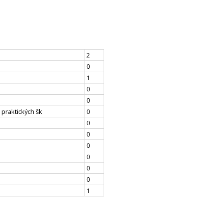
2
0
1
0
0
 praktických šk
0
0
0
0
0
0
0
1