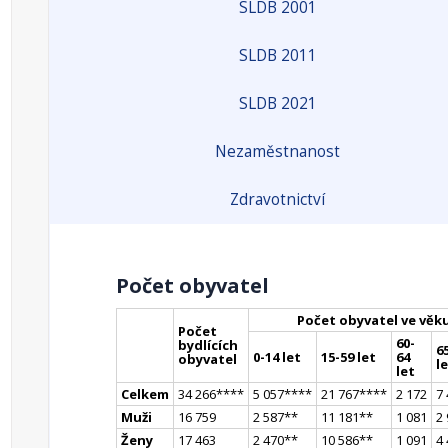
SLDB 2001
SLDB 2011
SLDB 2021
Nezaměstnanost
Zdravotnictví
Počet obyvatel
Počet obyvatel ve věk
Počet
60-
bydlících
65
0-14 let
15-59 let
64
obyvatel
l
let
Celkem
34 266
**
**
5 057
**
**
21 767
**
**
2 172
7
Muži
16 759
2 587
*
*
11 181
*
*
1 081
2
Ženy
17 463
2 470
*
*
10 586
*
*
1 091
4