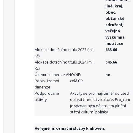
jiné, kraj,
obec,
občanské
sdružení,
veřejná
výzkumná
instituce
Alokace dotačního titulu 2023 (mil.
633.66
Kč):
Alokace dotačního titulu 2024 (mil.
646.66
Kč):
Územní dimenze ANO/NE:
ne
Popis územní
celá ČR
dimenze:
Podporované
Aktivity se prolínají téměř do všech
aktivity:
oblastí činností v kultuře. Program
je významným nástrojem plnění
státní kulturní politiky.
Veřejné informační služby knihoven.