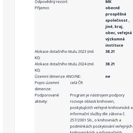
Odpovědný rezort:
MK
Příjemci:
obecně
prospěšná
společnost ,
jiné, kraj,
obec, veřejná
výzkumná
instituce
Alokace dotačního titulu 2023 (mil.
38.21
Kč):
Alokace dotačního titulu 2024 (mil.
38.21
Kč):
Územní dimenze ANO/NE:
ne
Popis územní
celá ČR
dimenze:
Podporované
Program je nástrojem podpory
aktivity:
rozvoje oblasti knihoven,
poskytujících veřejné knihovnické a
informační služby dle zákona č.
257/2001 Sb., o knihovnách a
podmínkách poskytování veřejných
knihovnických a informačních