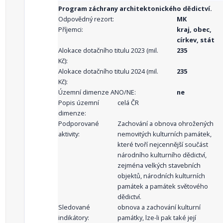
Program záchrany architektonického dědictví.
Odpovědný rezort:
MK
Příjemci:
kraj, obec,
církev, stát
Alokace dotačního titulu 2023 (mil.
235
Kč):
Alokace dotačního titulu 2024 (mil.
235
Kč):
Územní dimenze ANO/NE:
ne
Popis územní
celá ČR
dimenze:
Podporované
Zachování a obnova ohrožených
aktivity:
nemovitých kulturních památek,
které tvoří nejcennější součást
národního kulturního dědictví,
zejména velkých stavebních
objektů, národních kulturních
památek a památek světového
dědictví.
Sledované
obnova a zachování kulturní
indikátory:
památky, lze-li pak také její