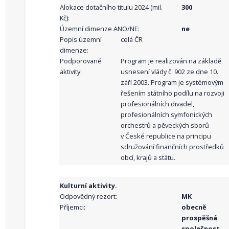
Alokace dotačního titulu 2024 (mil.
300
Kč):
Územní dimenze ANO/NE:
ne
Popis územní
celá ČR
dimenze:
Podporované
Program je realizován na základě
aktivity:
usnesení vlády č. 902 ze dne 10.
září 2003. Program je systémovým
řešením státního podílu na rozvoji
profesionálních divadel,
profesionálních symfonických
orchestrů a pěveckých sborů
v České republice na principu
sdružování finančních prostředků
obcí, krajů a státu.
Kulturní aktivity.
Odpovědný rezort:
MK
Příjemci:
obecně
prospěšná
společnost ,