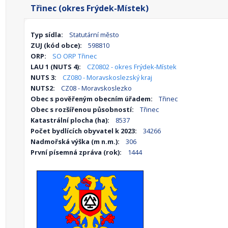
Třinec (okres Frýdek-Místek)
Typ sídla:
Statutární město
ZUJ (kód obce):
598810
ORP:
SO ORP Třinec
LAU 1 (NUTS 4):
CZ0802 - okres Frýdek-Místek
NUTS 3:
CZ080 - Moravskoslezský kraj
NUTS2:
CZ08 - Moravskoslezko
Obec s pověřeným obecním úřadem:
Třinec
Obec s rozšířenou působností:
Třinec
Katastrální plocha (ha):
8537
Počet bydlících obyvatel k 2023:
34266
Nadmořská výška (m n.m.):
306
První písemná zpráva (rok):
1444