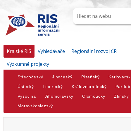
Krajské RIS
Vyhledávače
Regionální rozvoj ČR
Výzkumné projekty
Středočeský
Jihočeský
Plzeňský
Karlovarsk
Ústecký
Liberecký
Královehradecký
Pardub
Vysočina
Jihomoravský
Olomoucký
Zlínský
Moravskoslezský