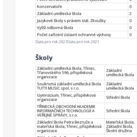
Konzervatoře
0
Základní umělecká škola
2
Jazykové školy s právem stát. Zkoušky
0
Vyšší odborná škola
0
Počet zařízení ústavní ochranné výchovy
0
Data pro rok 2021
Data pro rok 2021
Školy
Základní umělecká škola, Třinec,
Základní
Třanovského 596, příspěvková
umělecká škola
organizace
Soukromá základní umělecká škola
Základní
TUTTI MUSIC spol. s r.o.
umělecká škola
Gymnázium, Třinec, příspěvková
Střední škola
organizace
TŘINECKÁ OBCHODNÍ AKADEMIE
INFORMAČNÍCH TECHNOLOGIÍ A
Střední škola
VEŘEJNÉ SPRÁVY, s.r.o.
Základní škola Petra Bezruče a
Mateřská škola,
mateřská škola, Třinec, příspěvková
Základní škola,
organizace
Školní družina