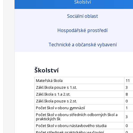
Školství
Sociální oblast
Hospodářské prostředí
Technické a občanské vybavení
Školství
Mateřská škola
11
Zákl.škola pouze s 1.st.
3
Zákl.škola s 1.a 2.st.
8
Zákl.škola pouze s 2.st.
0
Počet škol v oboru gymnázií
1
Počet škol v oboru středních odborných škol a
3
praktických šk
Počet škol v oboru nástavbového studia
0
Počet středisek praktického vyučování
0