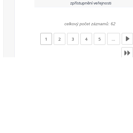
zpřístupnění veřejnosti
celkový počet záznamů: 62
1
2
3
4
5
…
Zdroje dat
Český statistický úřad
Registr komunálních
RISY
symbolů ČR
Mapový server
Sdružení místních
samospráv ČR