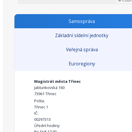
Samospráva
Základní sídelní jednotky
Veřejná správa
Euroregiony
Magistrát města Třinec
Jablunkovská 160
73961 Třinec
Pošta:
Třinec 1
IČ:
00297313
Úřední hodiny:
Po,St:8-17.00