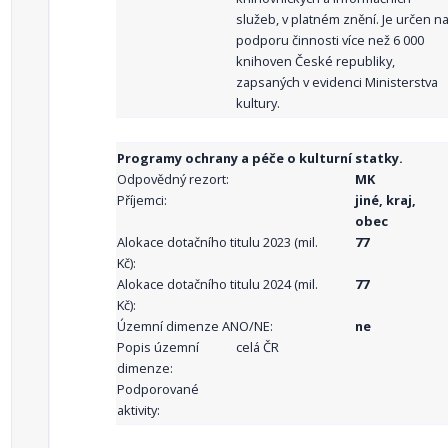
služeb, v platném znění. Je určen n
podporu činnosti více než 6 000
knihoven České republiky,
zapsaných v evidenci Ministerstva
kultury.
Programy ochrany a péče o kulturní statky.
Odpovědný rezort:
MK
Příjemci:
jiné, kraj,
obec
Alokace dotačního titulu 2023 (mil.
77
Kč):
Alokace dotačního titulu 2024 (mil.
77
Kč):
Územní dimenze ANO/NE:
ne
Popis územní
celá ČR
dimenze:
Podporované
aktivity: