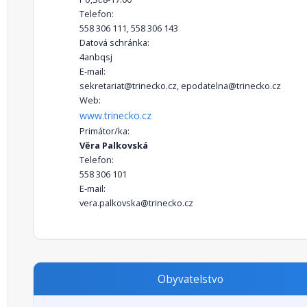
Telefon:
558 306 111, 558 306 143
Datová schránka:
4anbqsj
E-mail:
sekretariat@trinecko.cz, epodatelna@trinecko.cz
Web:
www.trinecko.cz
Primátor/ka:
Věra Palkovská
Telefon:
558 306 101
E-mail:
vera.palkovska@trinecko.cz
Obyvatelstvo