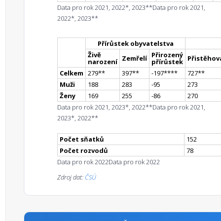
Data pro rok 2021, 2022*, 2023**
Data pro rok 2021,
2022*, 2023**
Přírůstek obyvatelstva
Živě
Přirozený
Zemřelí
Přistěhova
narození
přírůstek
Celkem
279
*
*
397
*
*
-197
**
**
727
*
*
Muži
188
283
-95
273
Ženy
169
255
-86
270
Data pro rok 2021, 2023*, 2022**
Data pro rok 2021,
2023*, 2022**
Počet sňatků
152
Počet rozvodů
78
Data pro rok 2022
Data pro rok 2022
Zdroj dat:
ČSÚ