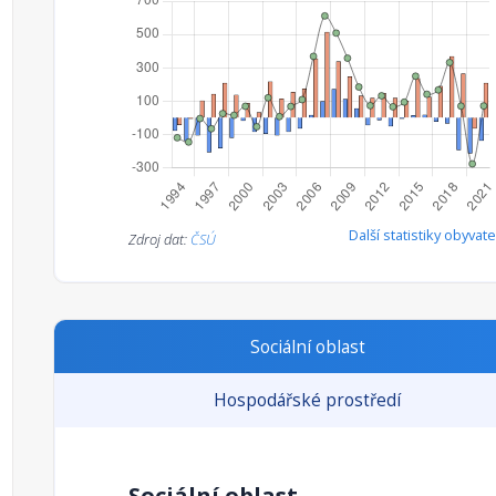
Chodov
Domažlice
Hlohovčice
Hradiště
Kdyně
Křenovy
Meclov
Mířkov
Mutěnín
Další statistiky obyvate
Zdroj dat:
ČSÚ
Nová Ves
Pařezov
Poběžovice
Puclice
Sociální oblast
Srbice
Tlumačov
Hospodářské prostředí
Únějovice
Vlkanov
Ždánov
Sociální oblast