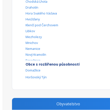
Chodská Lhota
Drahotín
Hora Svatého Václava
Hvožďany
Klenčí pod Čerchovem
Libkov
Mezholezy
Mnichov
Nemanice
Nový Kramolín
Pasečnice
Obce s rozšířenou působností
Pocinovice
Domažlice
Rybník
Horšovský Týn
Srby
Trhanov
Úsilov
Všepadly
Bělá nad Radbuzou
Obyvatelstvo
Česká Kubice