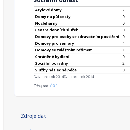
Azylové domy
2
Domy na půl cesty
0
Noclehárny
0
Centra denních služeb
0
Domovy pro osoby se zdravotním postižení
0
Domovy pro seniory
4
Domovy se zvláštním režimem
1
Chráněné bydlení
0
Sociální poradny
2
Služby následné péče
0
Data pro rok 2014
Data pro rok 2014
Zdroj dat:
ČSÚ
Zdroje dat