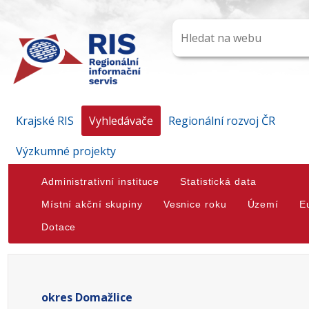
Krajské RIS
Vyhledávače
Regionální rozvoj ČR
Výzkumné projekty
Administrativní instituce
Statistická data
Místní akční skupiny
Vesnice roku
Území
E
Dotace
okres Domažlice