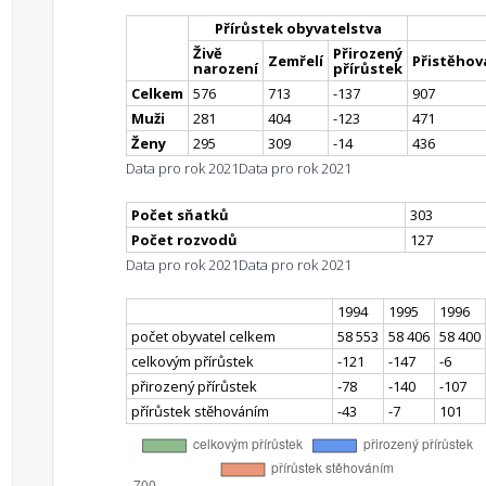
Chocomyšl
Přírůstek obyvatelstva
Díly
Živě
Přirozený
Hlohová
Zemřelí
Přistěhova
narození
přírůstek
Hostouň
Celkem
576
713
-137
907
Kaničky
Muži
281
404
-123
471
Kout na Šumavě
Ženy
295
309
-14
436
Luženičky
Data pro rok 2021
Data pro rok 2021
Milavče
Mrákov
Počet sňatků
303
Počet rozvodů
127
Nevolice
Data pro rok 2021
Data pro rok 2021
Otov
Pelechy
1994
1995
1996
Postřekov
počet obyvatel celkem
58 553
58 406
58 400
Spáňov
celkovým přírůstek
-121
-147
-6
Stráž
přirozený přírůstek
-78
-140
-107
Újezd
přírůstek stěhováním
-43
-7
101
Vidice
Zahořany
Brnířov