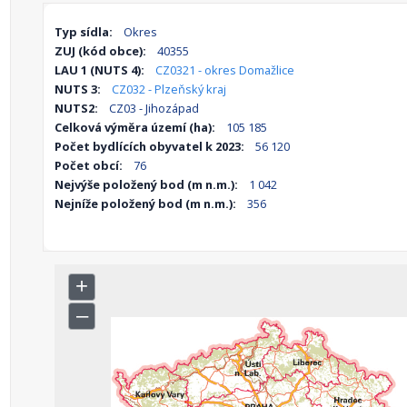
Typ sídla:
Okres
ZUJ (kód obce):
40355
LAU 1 (NUTS 4):
CZ0321 - okres Domažlice
NUTS 3:
CZ032 - Plzeňský kraj
NUTS2:
CZ03 - Jihozápad
Celková výměra území (ha):
105 185
Počet bydlících obyvatel k 2023:
56 120
Počet obcí:
76
Nejvýše položený bod (m n.m.):
1 042
Nejníže položený bod (m n.m.):
356