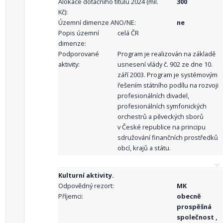
Alokace dotačního titulu 2024 (mil.
300
Kč):
Územní dimenze ANO/NE:
ne
Popis územní
celá ČR
dimenze:
Podporované
Program je realizován na základě
aktivity:
usnesení vlády č. 902 ze dne 10.
září 2003. Program je systémovým
řešením státního podílu na rozvoji
profesionálních divadel,
profesionálních symfonických
orchestrů a pěveckých sborů
v České republice na principu
sdružování finančních prostředků
obcí, krajů a státu.
Kulturní aktivity.
Odpovědný rezort:
MK
Příjemci:
obecně
prospěšná
společnost ,