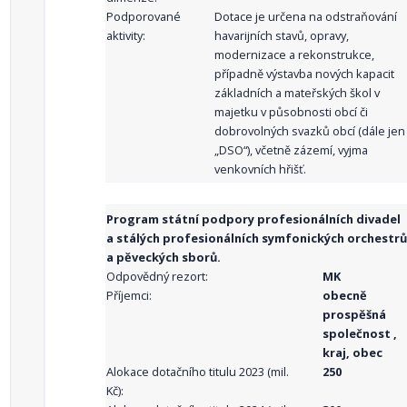
Podporované
Dotace je určena na odstraňování
aktivity:
havarijních stavů, opravy,
modernizace a rekonstrukce,
případně výstavba nových kapacit
základních a mateřských škol v
majetku v působnosti obcí či
dobrovolných svazků obcí (dále jen
„DSO“), včetně zázemí, vyjma
venkovních hřišť.
Program státní podpory profesionálních divadel
a stálých profesionálních symfonických orchestrů
a pěveckých sborů.
Odpovědný rezort:
MK
Příjemci:
obecně
prospěšná
společnost ,
kraj, obec
Alokace dotačního titulu 2023 (mil.
250
Kč):