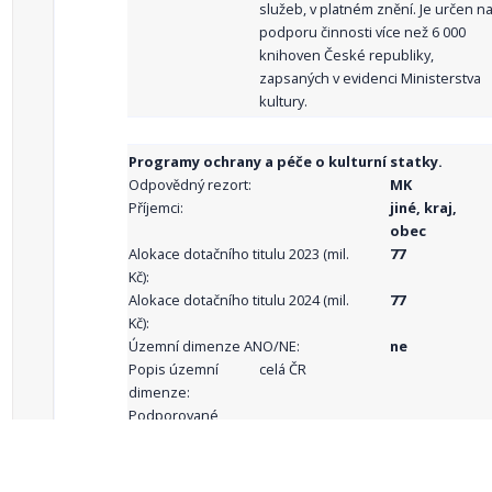
služeb, v platném znění. Je určen n
podporu činnosti více než 6 000
knihoven České republiky,
zapsaných v evidenci Ministerstva
kultury.
Programy ochrany a péče o kulturní statky.
Odpovědný rezort:
MK
Příjemci:
jiné, kraj,
obec
Alokace dotačního titulu 2023 (mil.
77
Kč):
Alokace dotačního titulu 2024 (mil.
77
Kč):
Územní dimenze ANO/NE:
ne
Popis územní
celá ČR
dimenze:
Podporované
aktivity: