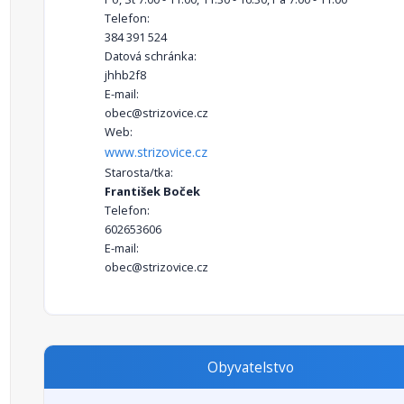
Telefon:
384 391 524
Datová schránka:
jhhb2f8
E-mail:
obec@strizovice.cz
Web:
www.strizovice.cz
Starosta/tka:
František Boček
Telefon:
602653606
E-mail:
obec@strizovice.cz
Obyvatelstvo