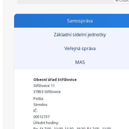
Samospráva
Základní sídelní jednotky
Veřejná správa
MAS
Obecní úřad Střížovice
Střížovice 11
37853 Střížovice
Pošta:
Strmilov
IČ:
00512737
Úřední hodiny:
Po, St 7:00 - 11:00, 11:30 - 16:30, Pá 7:00 - 11:00