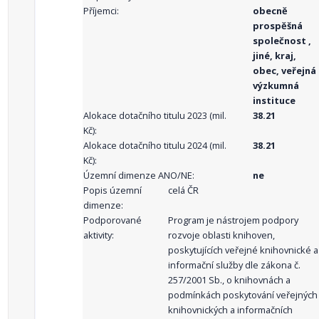
Příjemci:
obecně
prospěšná
společnost ,
jiné, kraj,
obec, veřejná
výzkumná
instituce
Alokace dotačního titulu 2023 (mil.
38.21
Kč):
Alokace dotačního titulu 2024 (mil.
38.21
Kč):
Územní dimenze ANO/NE:
ne
Popis územní
celá ČR
dimenze:
Podporované
Program je nástrojem podpory
aktivity:
rozvoje oblasti knihoven,
poskytujících veřejné knihovnické a
informační služby dle zákona č.
257/2001 Sb., o knihovnách a
podmínkách poskytování veřejných
knihovnických a informačních