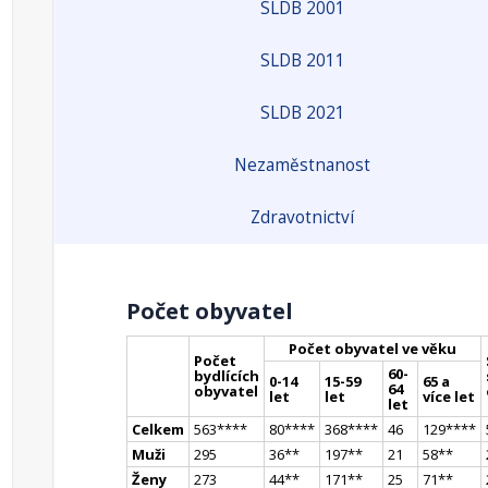
SLDB 2001
SLDB 2011
SLDB 2021
Nezaměstnanost
Zdravotnictví
Počet obyvatel
Počet obyvatel ve věku
Počet
60-
bydlících
0-14
15-59
65 a
64
obyvatel
let
let
více let
let
Celkem
563
**
**
80
**
**
368
**
**
46
129
**
**
Muži
295
36
*
*
197
*
*
21
58
*
*
Ženy
273
44
*
*
171
*
*
25
71
*
*