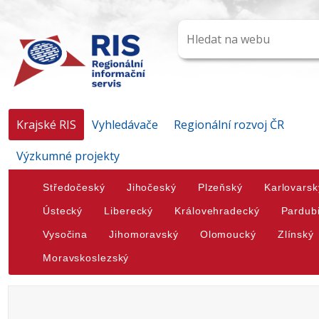
Krajské RIS
Vyhledávače
Regionální rozvoj ČR
Výzkumné projekty
Středočeský
Jihočeský
Plzeňský
Karlovarsk
Ústecký
Liberecký
Královehradecký
Pardub
Vysočina
Jihomoravský
Olomoucký
Zlínský
Moravskoslezský