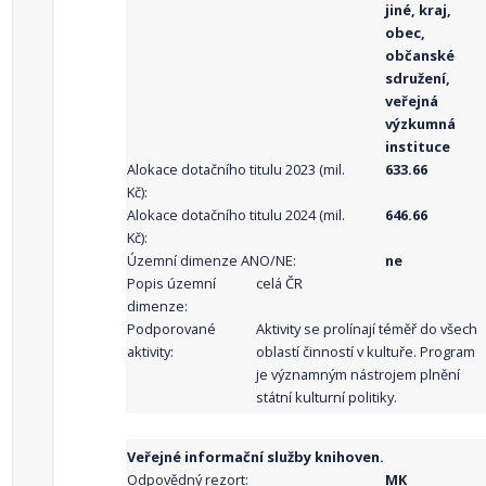
jiné, kraj,
obec,
občanské
sdružení,
veřejná
výzkumná
instituce
Alokace dotačního titulu 2023 (mil.
633.66
Kč):
Alokace dotačního titulu 2024 (mil.
646.66
Kč):
Územní dimenze ANO/NE:
ne
Popis územní
celá ČR
dimenze:
Podporované
Aktivity se prolínají téměř do všech
aktivity:
oblastí činností v kultuře. Program
je významným nástrojem plnění
státní kulturní politiky.
Veřejné informační služby knihoven.
Odpovědný rezort:
MK