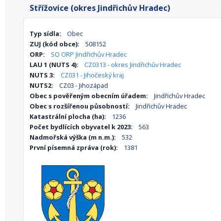
Střížovice (okres Jindřichův Hradec)
Typ sídla:
Obec
ZUJ (kód obce):
508152
ORP:
SO ORP Jindřichův Hradec
LAU 1 (NUTS 4):
CZ0313 - okres Jindřichův Hradec
NUTS 3:
CZ031 - Jihočeský kraj
NUTS2:
CZ03 - Jihozápad
Obec s pověřeným obecním úřadem:
Jindřichův Hradec
Obec s rozšířenou působností:
Jindřichův Hradec
Katastrální plocha (ha):
1236
Počet bydlících obyvatel k 2023:
563
Nadmořská výška (m n.m.):
532
První písemná zpráva (rok):
1381