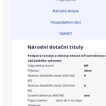
Národní dotace
Hospodaření obcí
SMART
Národní dotační tituly
Podpora rozvoje a obnovy obecní infrastruktury 
občanského vybavení.
Odpovědný rezort:
MF
Příjemci:
obec
Alokace dotačního titulu 2023 (mil.
0
Kč):
Alokace dotačního titulu 2024 (mil.
0
Kč):
Územní dimenze ANO/NE:
ano
Popis územní
obce do 3. tis.obyv.
dimenze: