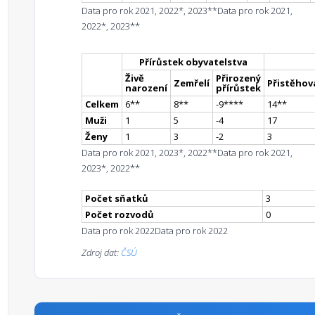
Data pro rok 2021, 2022*, 2023**
Data pro rok 2021,
2022*, 2023**
Přírůstek obyvatelstva
Živě
Přirozený
Zemřelí
Přistěhova
narození
přírůstek
Celkem
6
*
*
8
*
*
-9
**
**
14
*
*
Muži
1
5
-4
17
Ženy
1
3
-2
3
Data pro rok 2021, 2023*, 2022**
Data pro rok 2021,
2023*, 2022**
Počet sňatků
3
Počet rozvodů
0
Data pro rok 2022
Data pro rok 2022
Zdroj dat:
ČSÚ