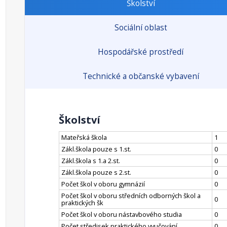
Školství
Sociální oblast
Hospodářské prostředí
Technické a občanské vybavení
Školství
Mateřská škola
1
Zákl.škola pouze s 1.st.
0
Zákl.škola s 1.a 2.st.
0
Zákl.škola pouze s 2.st.
0
Počet škol v oboru gymnázií
0
Počet škol v oboru středních odborných škol a
0
praktických šk
Počet škol v oboru nástavbového studia
0
Počet středisek praktického vyučování
0