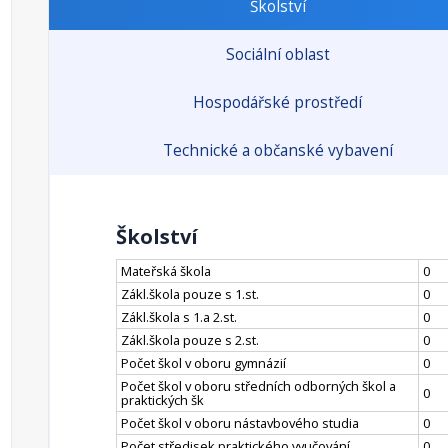
Školství
Sociální oblast
Hospodářské prostředí
Technické a občanské vybavení
Školství
Mateřská škola
0
Zákl.škola pouze s 1.st.
0
Zákl.škola s 1.a 2.st.
0
Zákl.škola pouze s 2.st.
0
Počet škol v oboru gymnázií
0
Počet škol v oboru středních odborných škol a
0
praktických šk
Počet škol v oboru nástavbového studia
0
Počet středisek praktického vyučování
0