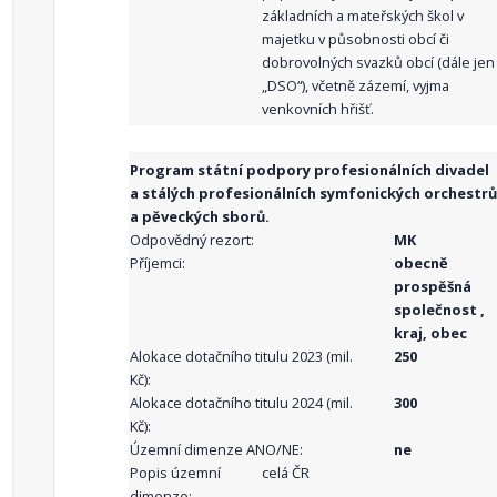
základních a mateřských škol v
majetku v působnosti obcí či
dobrovolných svazků obcí (dále jen
„DSO“), včetně zázemí, vyjma
venkovních hřišť.
Program státní podpory profesionálních divadel
a stálých profesionálních symfonických orchestrů
a pěveckých sborů.
Odpovědný rezort:
MK
Příjemci:
obecně
prospěšná
společnost ,
kraj, obec
Alokace dotačního titulu 2023 (mil.
250
Kč):
Alokace dotačního titulu 2024 (mil.
300
Kč):
Územní dimenze ANO/NE:
ne
Popis územní
celá ČR
dimenze: