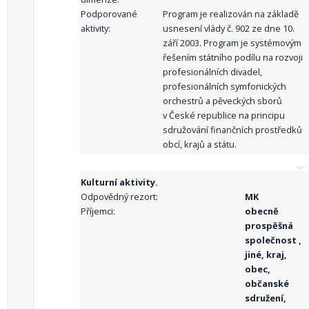
Podporované
Program je realizován na základě
aktivity:
usnesení vlády č. 902 ze dne 10.
září 2003. Program je systémovým
řešením státního podílu na rozvoji
profesionálních divadel,
profesionálních symfonických
orchestrů a pěveckých sborů
v České republice na principu
sdružování finančních prostředků
obcí, krajů a státu.
Kulturní aktivity.
Odpovědný rezort:
MK
Příjemci:
obecně
prospěšná
společnost ,
jiné, kraj,
obec,
občanské
sdružení,