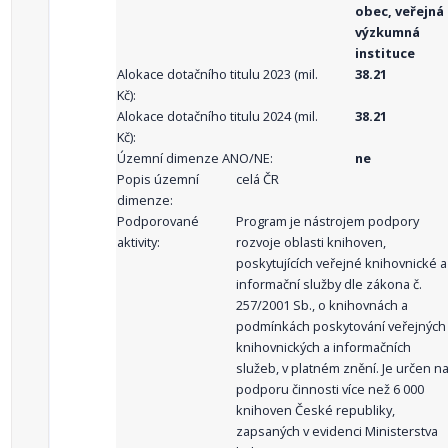
obec, veřejná
výzkumná
instituce
Alokace dotačního titulu 2023 (mil.
38.21
Kč):
Alokace dotačního titulu 2024 (mil.
38.21
Kč):
Územní dimenze ANO/NE:
ne
Popis územní
celá ČR
dimenze:
Podporované
Program je nástrojem podpory
aktivity:
rozvoje oblasti knihoven,
poskytujících veřejné knihovnické a
informační služby dle zákona č.
257/2001 Sb., o knihovnách a
podmínkách poskytování veřejných
knihovnických a informačních
služeb, v platném znění. Je určen n
podporu činnosti více než 6 000
knihoven České republiky,
zapsaných v evidenci Ministerstva