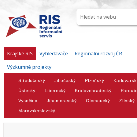
Krajské RIS
Vyhledávače
Regionální rozvoj ČR
Výzkumné projekty
Středočeský
Jihočeský
Plzeňský
Karlovarsk
Ústecký
Liberecký
Královehradecký
Pardub
Vysočina
Jihomoravský
Olomoucký
Zlínský
Moravskoslezský