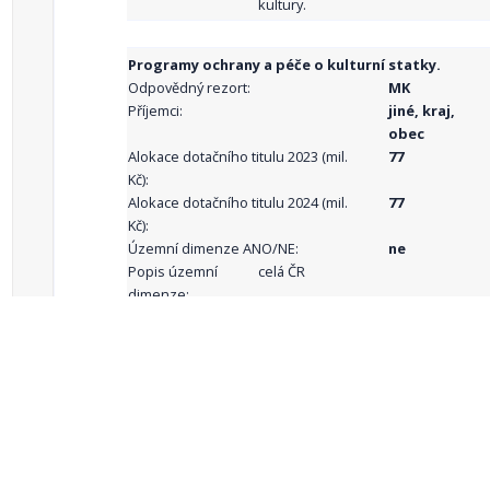
kultury.
Programy ochrany a péče o kulturní statky.
Odpovědný rezort:
MK
Příjemci:
jiné, kraj,
obec
Alokace dotačního titulu 2023 (mil.
77
Kč):
Alokace dotačního titulu 2024 (mil.
77
Kč):
Územní dimenze ANO/NE:
ne
Popis územní
celá ČR
dimenze:
Podporované
aktivity:
celkový počet záznamů: 68
1
2
3
4
5
…