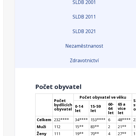
SLDB 2001
SLDB 2011
SLDB 2021
Nezaměstnanost
Zdravotnictví
Počet obyvatel
Počet obyvatel ve věku
Počet
S
60-
65 a
bydlících
s
0-14
15-59
64
více
obyvatel
o
let
let
let
let
Celkem
232
**
**
34
**
**
153
**
**
6
48
**
**
2
Muži
112
15
*
*
83
*
*
2
21
*
*
1
Ženy
111
19
*
*
70
*
*
4
27
*
*
1