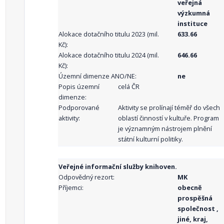
veřejná
výzkumná
instituce
Alokace dotačního titulu 2023 (mil.
633.66
Kč):
Alokace dotačního titulu 2024 (mil.
646.66
Kč):
Územní dimenze ANO/NE:
ne
Popis územní
celá ČR
dimenze:
Podporované
Aktivity se prolínají téměř do všech
aktivity:
oblastí činností v kultuře. Program
je významným nástrojem plnění
státní kulturní politiky.
Veřejné informační služby knihoven.
Odpovědný rezort:
MK
Příjemci:
obecně
prospěšná
společnost ,
jiné, kraj,