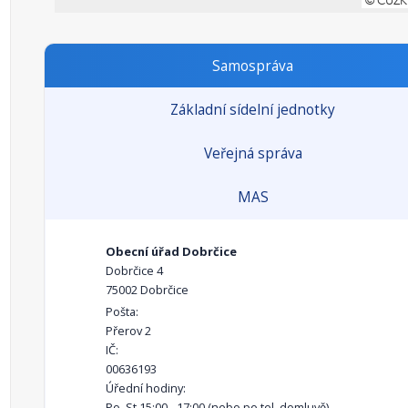
Samospráva
Základní sídelní jednotky
Veřejná správa
MAS
Obecní úřad Dobrčice
Dobrčice 4
75002 Dobrčice
Pošta:
Přerov 2
IČ:
00636193
Úřední hodiny:
Po, St 15:00 - 17:00 (nebo po tel. domluvě)