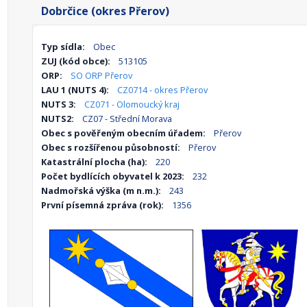
Dobrčice (okres Přerov)
Typ sídla:
Obec
ZUJ (kód obce):
513105
ORP:
SO ORP Přerov
LAU 1 (NUTS 4):
CZ0714 - okres Přerov
NUTS 3:
CZ071 - Olomoucký kraj
NUTS2:
CZ07 - Střední Morava
Obec s pověřeným obecním úřadem:
Přerov
Obec s rozšířenou působností:
Přerov
Katastrální plocha (ha):
220
Počet bydlících obyvatel k 2023:
232
Nadmořská výška (m n.m.):
243
První písemná zpráva (rok):
1356