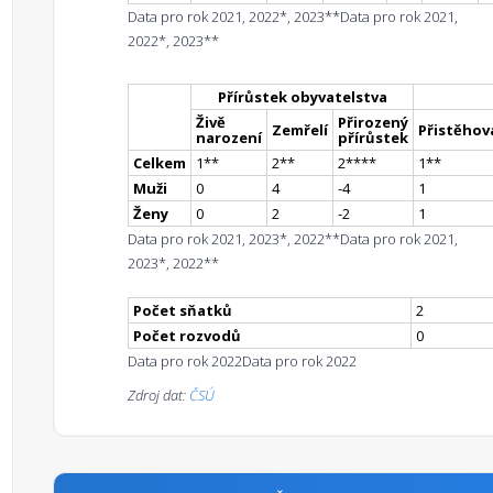
Data pro rok 2021, 2022*, 2023**
Data pro rok 2021,
2022*, 2023**
Přírůstek obyvatelstva
Živě
Přirozený
Zemřelí
Přistěhova
narození
přírůstek
Celkem
1
*
*
2
*
*
2
**
**
1
*
*
Muži
0
4
-4
1
Ženy
0
2
-2
1
Data pro rok 2021, 2023*, 2022**
Data pro rok 2021,
2023*, 2022**
Počet sňatků
2
Počet rozvodů
0
Data pro rok 2022
Data pro rok 2022
Zdroj dat:
ČSÚ