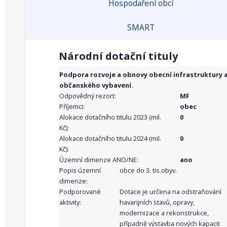
Hospodaření obcí
SMART
Národní dotační tituly
Podpora rozvoje a obnovy obecní infrastruktury 
občanského vybavení.
Odpovědný rezort:
MF
Příjemci:
obec
Alokace dotačního titulu 2023 (mil.
0
Kč):
Alokace dotačního titulu 2024 (mil.
0
Kč):
Územní dimenze ANO/NE:
ano
Popis územní
obce do 3. tis.obyv.
dimenze:
Podporované
Dotace je určena na odstraňování
aktivity:
havarijních stavů, opravy,
modernizace a rekonstrukce,
případně výstavba nových kapacit