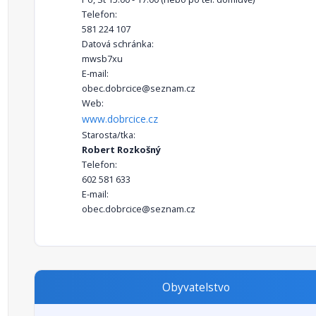
Telefon:
581 224 107
Datová schránka:
mwsb7xu
E-mail:
obec.dobrcice@seznam.cz
Web:
www.dobrcice.cz
Starosta/tka:
Robert Rozkošný
Telefon:
602 581 633
E-mail:
obec.dobrcice@seznam.cz
Obyvatelstvo