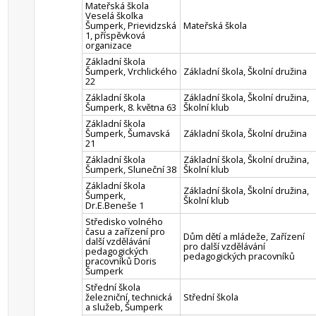
Mateřská škola
Veselá školka
Šumperk, Prievidzská
Mateřská škola
1, příspěvková
organizace
Základní škola
Šumperk, Vrchlického
Základní škola, Školní družina
22
Základní škola
Základní škola, Školní družina,
Šumperk, 8. května 63
Školní klub
Základní škola
Šumperk, Šumavská
Základní škola, Školní družina
21
Základní škola
Základní škola, Školní družina,
Šumperk, Sluneční 38
Školní klub
Základní škola
Základní škola, Školní družina,
Šumperk,
Školní klub
Dr.E.Beneše 1
Středisko volného
času a zařízení pro
Dům dětí a mládeže, Zařízení
další vzdělávání
pro další vzdělávání
pedagogických
pedagogických pracovníků
pracovníků Doris
Šumperk
Střední škola
železniční, technická
Střední škola
a služeb, Šumperk