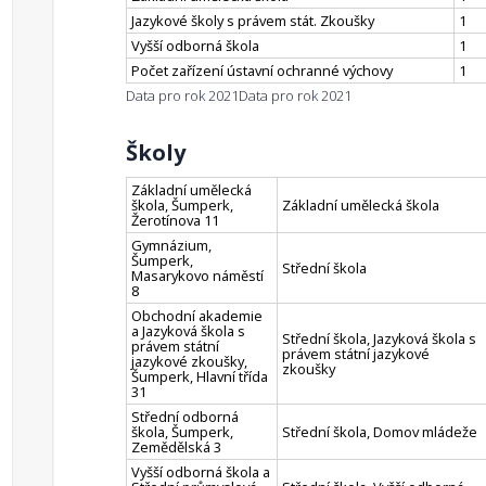
Jazykové školy s právem stát. Zkoušky
1
Vyšší odborná škola
1
Počet zařízení ústavní ochranné výchovy
1
Data pro rok 2021
Data pro rok 2021
Školy
Základní umělecká
škola, Šumperk,
Základní umělecká škola
Žerotínova 11
Gymnázium,
Šumperk,
Střední škola
Masarykovo náměstí
8
Obchodní akademie
a Jazyková škola s
Střední škola, Jazyková škola s
právem státní
právem státní jazykové
jazykové zkoušky,
zkoušky
Šumperk, Hlavní třída
31
Střední odborná
škola, Šumperk,
Střední škola, Domov mládeže
Zemědělská 3
Vyšší odborná škola a