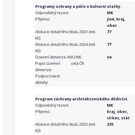
Programy ochrany a péče o kulturní statky.
Odpovědný rezort:
MK
Příjemci:
jiné, kraj,
obec
Alokace dotačního titulu 2023 (mil.
77
Kč):
Alokace dotačního titulu 2024 (mil.
77
Kč):
Územní dimenze ANO/NE:
ne
Popis územní
celá ČR
dimenze:
Podporované
aktivity:
Program záchrany architektonického dědictví.
Odpovědný rezort:
MK
Příjemci:
kraj, obec,
církev, stát
Alokace dotačního titulu 2023 (mil.
235
Kč):