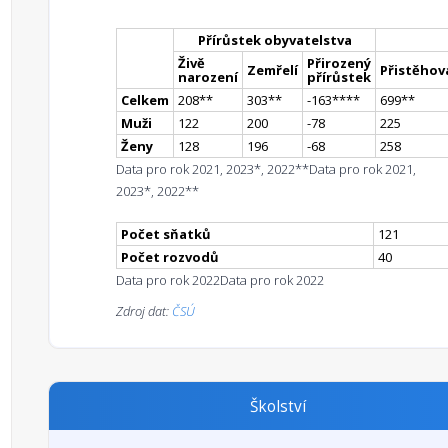
Přírůstek obyvatelstva
Živě
Přirozený
Zemřelí
Přistěhova
narození
přírůstek
Celkem
208
*
*
303
*
*
-163
**
**
699
*
*
Muži
122
200
-78
225
Ženy
128
196
-68
258
Data pro rok 2021, 2023*, 2022**
Data pro rok 2021,
2023*, 2022**
Počet sňatků
121
Počet rozvodů
40
Data pro rok 2022
Data pro rok 2022
Zdroj dat:
ČSÚ
Školství