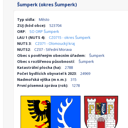
Šumperk (okres Šumperk)
Typ sídla:
Město
ZUJ (kód obce):
523704
ORP:
SO ORP Šumperk
LAU 1 (NUTS 4):
CZ0715 - okres Šumperk
NUTS 3:
CZ071 - Olomoucký kraj
NUTS2:
CZ07 - Střední Morava
Obec s pověřeným obecním úřadem:
Šumperk
Obec s rozšířenou působností:
Šumperk
Katastrální plocha (ha):
2788
Počet bydlících obyvatel k 2023:
24969
Nadmořská výška (m n.m.):
315
První písemná zpráva (rok):
1278