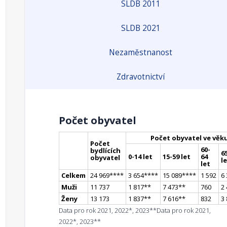
SLDB 2011
SLDB 2021
Nezaměstnanost
Zdravotnictví
Počet obyvatel
Počet obyvatel ve věk
Počet
60-
bydlících
65
0-14 let
15-59 let
64
obyvatel
l
let
Celkem
24 969
**
**
3 654
**
**
15 089
**
**
1 592
6
Muži
11 737
1 817
*
*
7 473
*
*
760
2
Ženy
13 173
1 837
*
*
7 616
*
*
832
3
Data pro rok 2021, 2022*, 2023**
Data pro rok 2021,
2022*, 2023**