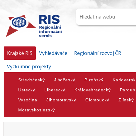
Krajské RIS
Vyhledávače
Regionální rozvoj ČR
Výzkumné projekty
Středočeský
Jihočeský
Plzeňský
Karlovarsk
Ústecký
Liberecký
Královehradecký
Pardub
Vysočina
Jihomoravský
Olomoucký
Zlínský
Moravskoslezský