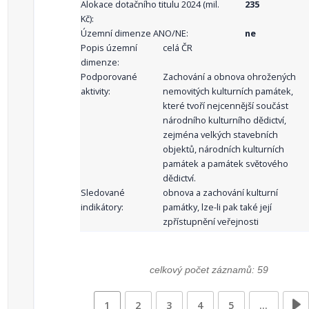
Alokace dotačního titulu 2024 (mil.
235
Kč):
Územní dimenze ANO/NE:
ne
Popis územní
celá ČR
dimenze:
Podporované
Zachování a obnova ohrožených
aktivity:
nemovitých kulturních památek,
které tvoří nejcennější součást
národního kulturního dědictví,
zejména velkých stavebních
objektů, národních kulturních
památek a památek světového
dědictví.
Sledované
obnova a zachování kulturní
indikátory:
památky, lze-li pak také její
zpřístupnění veřejnosti
celkový počet záznamů: 59
1
2
3
4
5
…