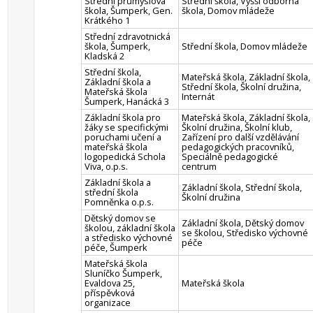
Střední průmyslová
Střední škola, Vyšší odborná
škola, Šumperk, Gen.
škola, Domov mládeže
Krátkého 1
Střední zdravotnická
škola, Šumperk,
Střední škola, Domov mládeže
Kladská 2
Střední škola,
Mateřská škola, Základní škola,
Základní škola a
Střední škola, Školní družina,
Mateřská škola
Internát
Šumperk, Hanácká 3
Základní škola pro
Mateřská škola, Základní škola,
žáky se specifickými
Školní družina, Školní klub,
poruchami učení a
Zařízení pro další vzdělávání
mateřská škola
pedagogických pracovníků,
logopedická Schola
Speciálně pedagogické
Viva, o.p.s.
centrum
Základní škola a
Základní škola, Střední škola,
střední škola
Školní družina
Pomněnka o.p.s.
Dětský domov se
Základní škola, Dětský domov
školou, základní škola
se školou, Středisko výchovné
a středisko výchovné
péče
péče, Šumperk
Mateřská škola
Sluníčko Šumperk,
Evaldova 25,
Mateřská škola
příspěvková
organizace