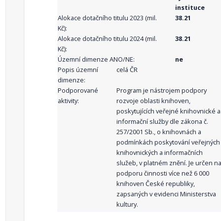
instituce
Alokace dotačního titulu 2023 (mil.
38.21
Kč):
Alokace dotačního titulu 2024 (mil.
38.21
Kč):
Územní dimenze ANO/NE:
ne
Popis územní
celá ČR
dimenze:
Podporované
Program je nástrojem podpory
aktivity:
rozvoje oblasti knihoven,
poskytujících veřejné knihovnické a
informační služby dle zákona č.
257/2001 Sb., o knihovnách a
podmínkách poskytování veřejných
knihovnických a informačních
služeb, v platném znění. Je určen n
podporu činnosti více než 6 000
knihoven České republiky,
zapsaných v evidenci Ministerstva
kultury.