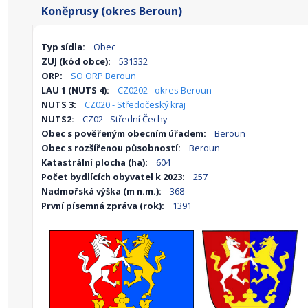
Koněprusy (okres Beroun)
Typ sídla:
Obec
ZUJ (kód obce):
531332
ORP:
SO ORP Beroun
LAU 1 (NUTS 4):
CZ0202 - okres Beroun
NUTS 3:
CZ020 - Středočeský kraj
NUTS2:
CZ02 - Střední Čechy
Obec s pověřeným obecním úřadem:
Beroun
Obec s rozšířenou působností:
Beroun
Katastrální plocha (ha):
604
Počet bydlících obyvatel k 2023:
257
Nadmořská výška (m n.m.):
368
První písemná zpráva (rok):
1391