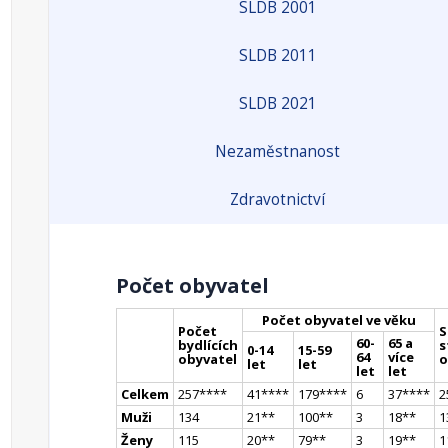
SLDB 2001
SLDB 2011
SLDB 2021
Nezaměstnanost
Zdravotnictví
Počet obyvatel
Počet obyvatel ve věku
Počet
S
60-
65 a
bydlících
s
0-14
15-59
64
více
obyvatel
o
let
let
let
let
Celkem
257
**
**
41
**
**
179
**
**
6
37
**
**
2
Muži
134
21
*
*
100
*
*
3
18
*
*
1
Ženy
115
20
*
*
79
*
*
3
19
*
*
1