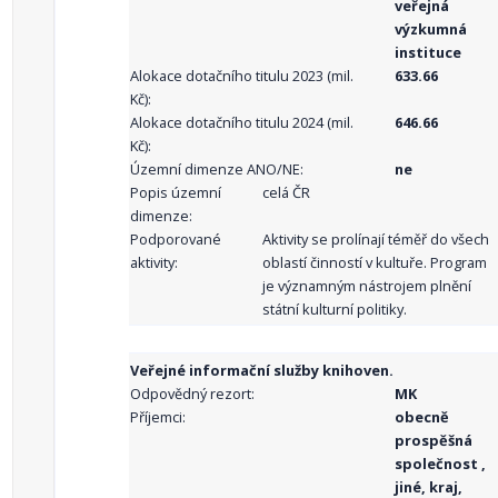
veřejná
výzkumná
instituce
Alokace dotačního titulu 2023 (mil.
633.66
Kč):
Alokace dotačního titulu 2024 (mil.
646.66
Kč):
Územní dimenze ANO/NE:
ne
Popis územní
celá ČR
dimenze:
Podporované
Aktivity se prolínají téměř do všech
aktivity:
oblastí činností v kultuře. Program
je významným nástrojem plnění
státní kulturní politiky.
Veřejné informační služby knihoven.
Odpovědný rezort:
MK
Příjemci:
obecně
prospěšná
společnost ,
jiné, kraj,