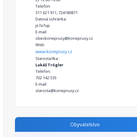
Telefon:
311 621 911, 724180871
Datová schránka:
jx7a7up
E-mail:
obeckoneprusy@koneprusy.cz
Web:
www.koneprusy.cz
Starosta/tka:
Lukáš Trögler
Telefon:
702 142 535
E-mail:
starosta@koneprusy.cz
Obyvatelstvo