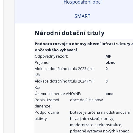
Hospodaření obcí
SMART
Národní dotační tituly
Podpora rozvoje a obnovy obecní infrastruktury 
občanského vybavení.
Odpovědný rezort:
MF
Příjemci:
obec
Alokace dotačního titulu 2023 (mil.
0
Kč):
Alokace dotačního titulu 2024 (mil.
0
Kč):
Územní dimenze ANO/NE:
ano
Popis územní
obce do 3. tis.obyv.
dimenze:
Podporované
Dotace je určena na odstraňování
aktivity:
havarijních stavů, opravy,
modernizace a rekonstrukce,
případně výstavba nových kapacit