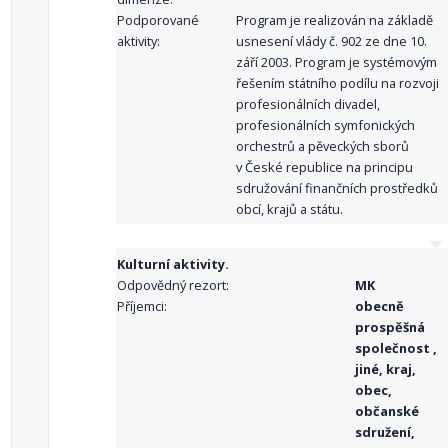
Podporované
Program je realizován na základě
aktivity:
usnesení vlády č. 902 ze dne 10.
září 2003. Program je systémovým
řešením státního podílu na rozvoji
profesionálních divadel,
profesionálních symfonických
orchestrů a pěveckých sborů
v České republice na principu
sdružování finančních prostředků
obcí, krajů a státu.
Kulturní aktivity.
Odpovědný rezort:
MK
Příjemci:
obecně
prospěšná
společnost ,
jiné, kraj,
obec,
občanské
sdružení,