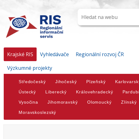
Krajské RIS
Vyhledávače
Regionální rozvoj ČR
Výzkumné projekty
Středočeský
Jihočeský
Plzeňský
Karlovarsk
Ústecký
Liberecký
Královehradecký
Pardub
Vysočina
Jihomoravský
Olomoucký
Zlínský
Moravskoslezský