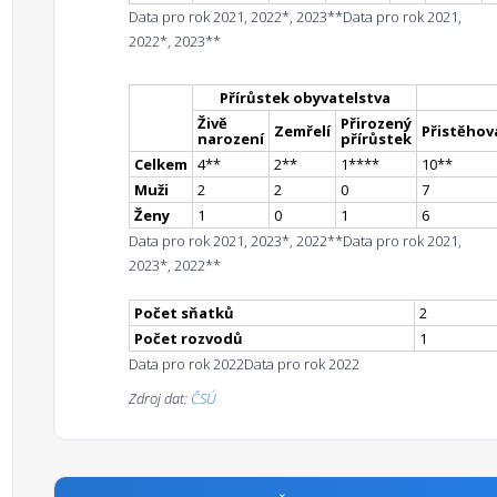
Data pro rok 2021, 2022*, 2023**
Data pro rok 2021,
2022*, 2023**
Přírůstek obyvatelstva
Živě
Přirozený
Zemřelí
Přistěhova
narození
přírůstek
Celkem
4
*
*
2
*
*
1
**
**
10
*
*
Muži
2
2
0
7
Ženy
1
0
1
6
Data pro rok 2021, 2023*, 2022**
Data pro rok 2021,
2023*, 2022**
Počet sňatků
2
Počet rozvodů
1
Data pro rok 2022
Data pro rok 2022
Zdroj dat:
ČSÚ