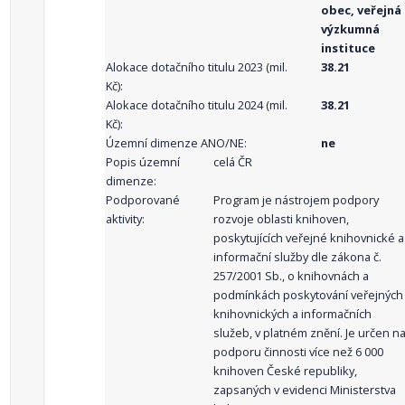
obec, veřejná
výzkumná
instituce
Alokace dotačního titulu 2023 (mil.
38.21
Kč):
Alokace dotačního titulu 2024 (mil.
38.21
Kč):
Územní dimenze ANO/NE:
ne
Popis územní
celá ČR
dimenze:
Podporované
Program je nástrojem podpory
aktivity:
rozvoje oblasti knihoven,
poskytujících veřejné knihovnické a
informační služby dle zákona č.
257/2001 Sb., o knihovnách a
podmínkách poskytování veřejných
knihovnických a informačních
služeb, v platném znění. Je určen n
podporu činnosti více než 6 000
knihoven České republiky,
zapsaných v evidenci Ministerstva