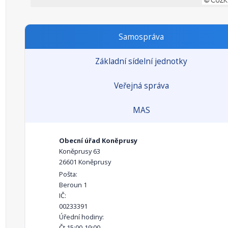
Samospráva
Základní sídelní jednotky
Veřejná správa
MAS
Obecní úřad Koněprusy
Koněprusy 63
26601 Koněprusy
Pošta:
Beroun 1
IČ:
00233391
Úřední hodiny:
Čt 15:00-19:00