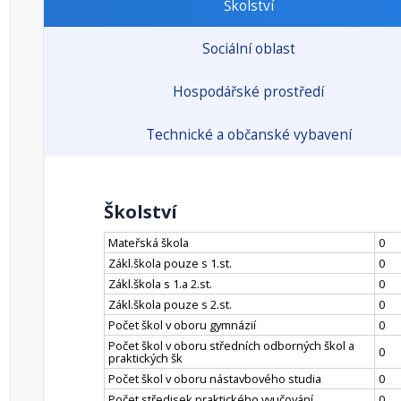
Školství
Sociální oblast
Hospodářské prostředí
Technické a občanské vybavení
Školství
Mateřská škola
0
Zákl.škola pouze s 1.st.
0
Zákl.škola s 1.a 2.st.
0
Zákl.škola pouze s 2.st.
0
Počet škol v oboru gymnázií
0
Počet škol v oboru středních odborných škol a
0
praktických šk
Počet škol v oboru nástavbového studia
0
Počet středisek praktického vyučování
0