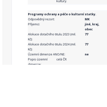
kultury.
Programy ochrany a péče o kulturní statky.
Odpovědný rezort:
MK
Příjemci:
jiné, kraj,
obec
Alokace dotačního titulu 2023 (mil.
77
Kč):
Alokace dotačního titulu 2024 (mil.
77
Kč):
Územní dimenze ANO/NE:
ne
Popis územní
celá ČR
dimenze:
Podporované
aktivity:
celkový počet záznamů: 68
1
2
3
4
5
…