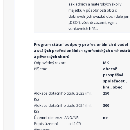
základních a mateřských škol v
majetku v působnosti obcí či
dobrovolných svazků obcí (dále jen
„DSO“), včetně zázemí, vyjma
venkovních hřišť.
Program státní podpory profesionálních divadel
a stálých profesionálních symfonických orchestrů
a pěveckých sborů.
Odpovědný rezort:
MK
Příjemci:
obecně
prospěšná
společnost ,
kraj, obec
Alokace dotačního titulu 2023 (mil.
250
Kč):
Alokace dotačního titulu 2024 (mil.
300
Kč):
Územní dimenze ANO/NE:
ne
Popis územní
celá ČR
dimenze: