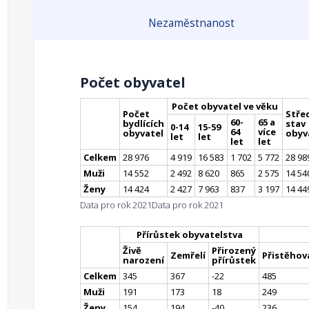
Jamné nad Orlicí
Letohrad
Nezaměstnanost
Nekoř
Šedivec
Verměřovice
Počet obyvatel
Počet obyvatel ve věku
Počet
Stře
60-
65 a
bydlících
stav
0-14
15-59
64
více
obyvatel
obyv
let
let
let
let
Celkem
28 976
4 919
16 583
1 702
5 772
28 98
Muži
14 552
2 492
8 620
865
2 575
14 54
Ženy
14 424
2 427
7 963
837
3 197
14 44
Data pro rok 2021
Data pro rok 2021
Přírůstek obyvatelstva
Živě
Přirozený
Zemřelí
Přistěhova
narození
přírůstek
Celkem
345
367
-22
485
Muži
191
173
18
249
Ženy
154
194
-40
236