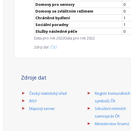
Domovy pro seniory
0
Domovy se zvláštním režimem
0
Chráněné bydlení
1
Sociální poradny
1
Služby následné péče
0
Data pro rok 2022
Data pro rok 2022
Zdroj dat:
ČSÚ
Zdroje dat
Český statistický úřad
Registr komunálních
RISY
symbolů ČR
Mapový server
Sdružení místních
samospráv ČR
Ministerstvo financí