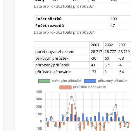
Data pro rok 2021
Data pro rok 2021
Počet sňatků
109
Počet rozvodů
47
Data pro rok 2021
Data pro rok 2021
2001
2002
2003
počet obyvatel celkem
28 717
28 777
28 719
celkovým přírůstek
-30
60
-58
přirozený přírůstek
43
57
-4
přírůstek stěhováním
-73
3
-54