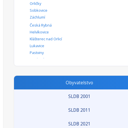
Orličky
Sobkovice
Záchlumí
Česká Rybná
Helvíkovice
Klášterec nad Orlicí
Lukavice
Pastviny
Studené
Žamberk
České Petrovice
Jablonné nad Orlicí
Obyvatelstvo
Kunvald
Mistrovice
SLDB 2001
Písečná
Těchonín
SLDB 2011
Žampach
Dlouhoňovice
SLDB 2021