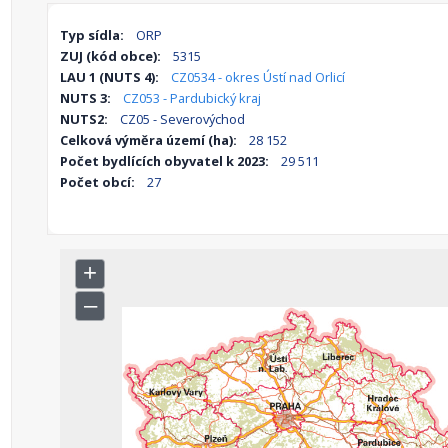
Typ sídla:
ORP
ZUJ (kód obce):
5315
LAU 1 (NUTS 4):
CZ0534 - okres Ústí nad Orlicí
NUTS 3:
CZ053 - Pardubický kraj
NUTS2:
CZ05 - Severovýchod
Celková výměra území (ha):
28 152
Počet bydlících obyvatel k 2023:
29 511
Počet obcí:
27