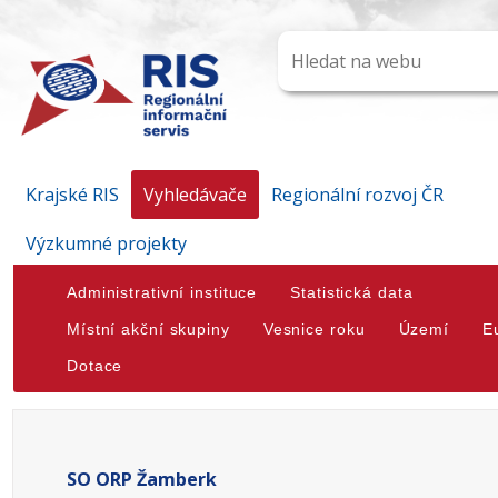
Krajské RIS
Vyhledávače
Regionální rozvoj ČR
Výzkumné projekty
Administrativní instituce
Statistická data
Místní akční skupiny
Vesnice roku
Území
E
Dotace
SO ORP Žamberk