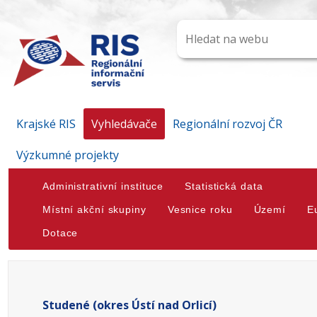
Krajské RIS
Vyhledávače
Regionální rozvoj ČR
Výzkumné projekty
Administrativní instituce
Statistická data
Místní akční skupiny
Vesnice roku
Území
E
Dotace
Studené (okres Ústí nad Orlicí)