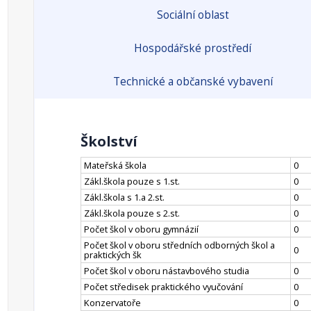
Sociální oblast
Hospodářské prostředí
Technické a občanské vybavení
Školství
Mateřská škola
0
Zákl.škola pouze s 1.st.
0
Zákl.škola s 1.a 2.st.
0
Zákl.škola pouze s 2.st.
0
Počet škol v oboru gymnázií
0
Počet škol v oboru středních odborných škol a
0
praktických šk
Počet škol v oboru nástavbového studia
0
Počet středisek praktického vyučování
0
Konzervatoře
0