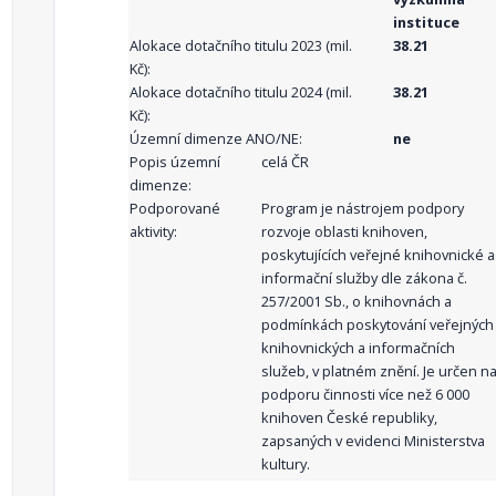
instituce
Alokace dotačního titulu 2023 (mil.
38.21
Kč):
Alokace dotačního titulu 2024 (mil.
38.21
Kč):
Územní dimenze ANO/NE:
ne
Popis územní
celá ČR
dimenze:
Podporované
Program je nástrojem podpory
aktivity:
rozvoje oblasti knihoven,
poskytujících veřejné knihovnické a
informační služby dle zákona č.
257/2001 Sb., o knihovnách a
podmínkách poskytování veřejných
knihovnických a informačních
služeb, v platném znění. Je určen n
podporu činnosti více než 6 000
knihoven České republiky,
zapsaných v evidenci Ministerstva
kultury.