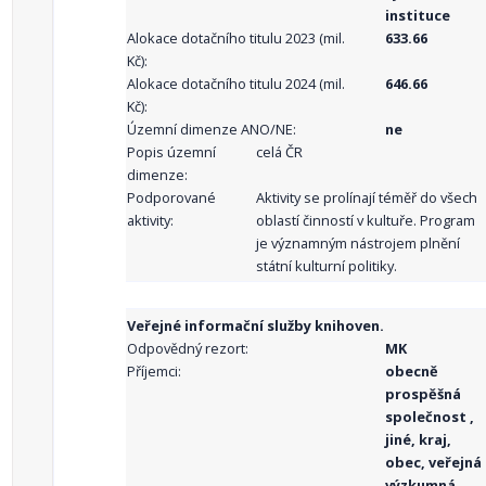
instituce
Alokace dotačního titulu 2023 (mil.
633.66
Kč):
Alokace dotačního titulu 2024 (mil.
646.66
Kč):
Územní dimenze ANO/NE:
ne
Popis územní
celá ČR
dimenze:
Podporované
Aktivity se prolínají téměř do všech
aktivity:
oblastí činností v kultuře. Program
je významným nástrojem plnění
státní kulturní politiky.
Veřejné informační služby knihoven.
Odpovědný rezort:
MK
Příjemci:
obecně
prospěšná
společnost ,
jiné, kraj,
obec, veřejná
výzkumná