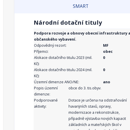
SMART
Národní dotační tituly
Podpora rozvoje a obnovy obecní infrastruktury 
občanského vybavení.
Odpovědný rezort:
MF
Příjemci:
obec
Alokace dotačního titulu 2023 (mil.
0
Kč):
Alokace dotačního titulu 2024 (mil.
0
Kč):
Územní dimenze ANO/NE:
ano
Popis územní
obce do 3. tis.obyv.
dimenze:
Podporované
Dotace je určena na odstraňování
aktivity:
havarijních stavů, opravy,
modernizace a rekonstrukce,
případně výstavba nových kapacit
základních a mateřských škol v