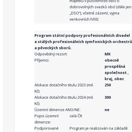
majetku v působnosti obcí či
dobrovolných svazků obcí (dále jen
„DSO“), včetně zázemí, vyjma
venkovních hřišť.
Program státní podpory profesionálních divadel
a stálých profesionálních symfonických orchestrů
a pěveckých sborů.
Odpovědný rezort:
MK
Příjemci:
obecně
prospěšná
společnost ,
kraj, obec
Alokace dotačního titulu 2023 (mil.
250
Kč):
Alokace dotačního titulu 2024 (mil.
300
Kč):
Územní dimenze ANO/NE:
ne
Popis územní
celá ČR
dimenze:
Podporované
Program je realizován na základě