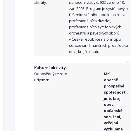
aktivity:
usnesení vlády č. 902 ze dne 10.
září 2003. Program je systémovým
řešením státního podílu na rozvoji
profesionálních divadel,
profesionálních symfonických
orchestrů a pěveckých sborů
v České republice na principu
sdružování finančních prostředků
obcí, krajů a státu.
Kulturní aktivity.
Odpovědný rezort:
MK
Příjemci:
obecně
prospěšná
společnost ,
jiné, kraj,
obec,
občanské
sdružení,
veřejná
výzkumná