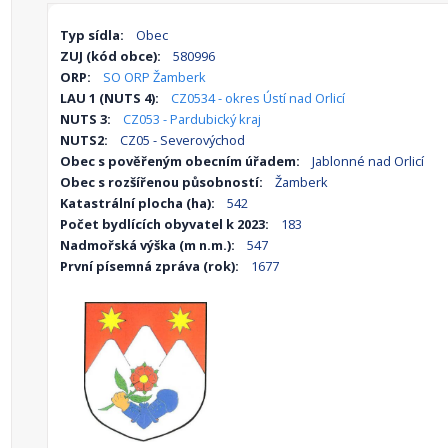
Typ sídla:
Obec
ZUJ (kód obce):
580996
ORP:
SO ORP Žamberk
LAU 1 (NUTS 4):
CZ0534 - okres Ústí nad Orlicí
NUTS 3:
CZ053 - Pardubický kraj
NUTS2:
CZ05 - Severovýchod
Obec s pověřeným obecním úřadem:
Jablonné nad Orlicí
Obec s rozšířenou působností:
Žamberk
Katastrální plocha (ha):
542
Počet bydlících obyvatel k 2023:
183
Nadmořská výška (m n.m.):
547
První písemná zpráva (rok):
1677