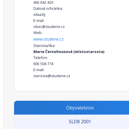
465 642 420
Datová schránka:
x6aa3ij
E-mail:
obec@studene.cz
Web:
www.studene.cz
Starosta/tka:
Marie Černohousová (místostarosta)
Telefon:
605 504 774
E-mail:
starosta@studene.cz
Obyvatelstvo
SLDB 2001