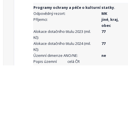
Programy ochrany a péče o kulturní statky.
Odpovědný rezort:
MK
Příjemci:
jiné, kraj,
obec
Alokace dotačního titulu 2023 (mil.
77
Kč):
Alokace dotačního titulu 2024 (mil.
77
Kč):
Územní dimenze ANO/NE:
ne
Popis územní
celá ČR
dimenze:
Podporované
aktivity:
celkový počet záznamů: 68
1
2
3
4
5
…