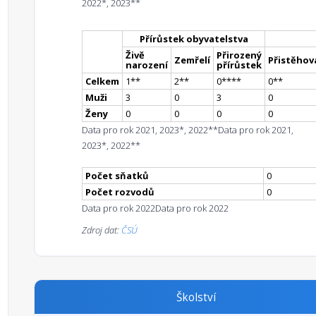
2022*, 2023**
Přírůstek obyvatelstva
Živě
Přirozený
Zemřelí
Přistěhova
narození
přírůstek
Celkem
1
*
*
2
*
*
0
**
**
0
*
*
Muži
3
0
3
0
Ženy
0
0
0
0
Data pro rok 2021, 2023*, 2022**
Data pro rok 2021,
2023*, 2022**
Počet sňatků
0
Počet rozvodů
0
Data pro rok 2022
Data pro rok 2022
Zdroj dat:
ČSÚ
Školství