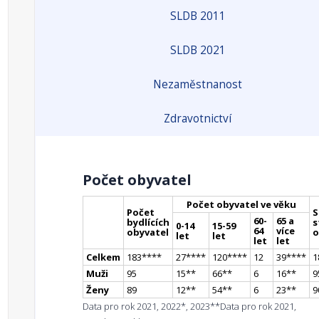
SLDB 2011
SLDB 2021
Nezaměstnanost
Zdravotnictví
Počet obyvatel
Počet obyvatel ve věku
Počet
S
60-
65 a
bydlících
s
0-14
15-59
64
více
obyvatel
o
let
let
let
let
Celkem
183
**
**
27
**
**
120
**
**
12
39
**
**
1
Muži
95
15
*
*
66
*
*
6
16
*
*
9
Ženy
89
12
*
*
54
*
*
6
23
*
*
9
Data pro rok 2021, 2022*, 2023**
Data pro rok 2021,