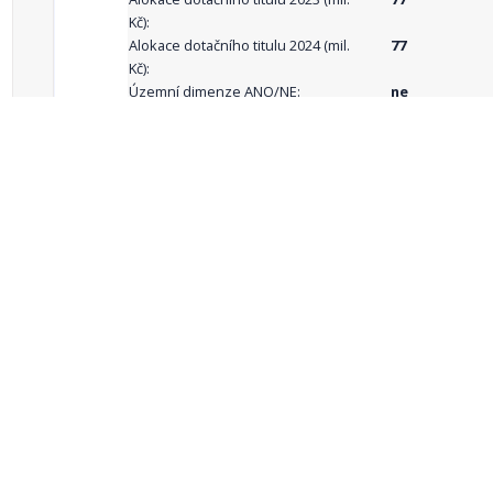
Kč):
Alokace dotačního titulu 2024 (mil.
77
Kč):
Územní dimenze ANO/NE:
ne
Popis územní
celá ČR
dimenze:
Podporované
aktivity:
celkový počet záznamů: 68
1
2
3
4
5
…