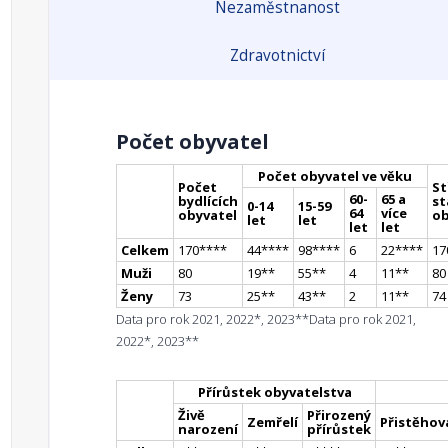
Nezaměstnanost
Zdravotnictví
Počet obyvatel
Počet obyvatel ve věku
Počet
St
60-
65 a
bydlících
st
0-14
15-59
64
více
obyvatel
ob
let
let
let
let
Celkem
170
**
**
44
**
**
98
**
**
6
22
**
**
17
Muži
80
19
*
*
55
*
*
4
11
*
*
80
Ženy
73
25
*
*
43
*
*
2
11
*
*
74
Data pro rok 2021, 2022*, 2023**
Data pro rok 2021,
2022*, 2023**
Přírůstek obyvatelstva
Živě
Přirozený
Zemřelí
Přistěhova
narození
přírůstek