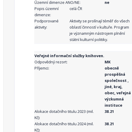
Územní dimenze ANO/NE:
ne
Popis územní
celá ČR
dimenze:
Podporované
Aktivity se prolínají téměř do všech
aktivity:
oblastí činností v kultuře. Program
je významným nástrojem plnění
státní kulturní politiky.
Veřejné informační služby knihoven.
Odpovědný rezort:
MK
Příjemci:
obecně
prospěšná
společnost ,
jiné, kraj,
obec, veřejná
výzkumná
instituce
Alokace dotačního titulu 2023 (mil.
38.21
Kč):
Alokace dotačního titulu 2024 (mil.
38.21
Kč):