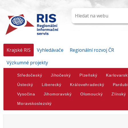
Krajské RIS
Vyhledávače
Regionální rozvoj ČR
Výzkumné projekty
Středočeský
Jihočeský
Plzeňský
Karlovarsk
Ústecký
Liberecký
Královehradecký
Pardub
Vysočina
Jihomoravský
Olomoucký
Zlínský
Moravskoslezský