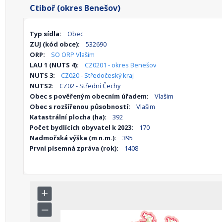
Ctiboř (okres Benešov)
Typ sídla:
Obec
ZUJ (kód obce):
532690
ORP:
SO ORP Vlašim
LAU 1 (NUTS 4):
CZ0201 - okres Benešov
NUTS 3:
CZ020 - Středočeský kraj
NUTS2:
CZ02 - Střední Čechy
Obec s pověřeným obecním úřadem:
Vlašim
Obec s rozšířenou působností:
Vlašim
Katastrální plocha (ha):
392
Počet bydlících obyvatel k 2023:
170
Nadmořská výška (m n.m.):
395
První písemná zpráva (rok):
1408