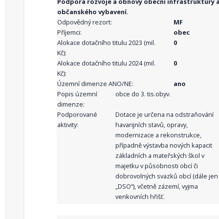
Podpora rozvoje a obnovy obecní infrastruktury 
občanského vybavení.
Odpovědný rezort:
MF
Příjemci:
obec
Alokace dotačního titulu 2023 (mil.
0
Kč):
Alokace dotačního titulu 2024 (mil.
0
Kč):
Územní dimenze ANO/NE:
ano
Popis územní
obce do 3. tis.obyv.
dimenze:
Podporované
Dotace je určena na odstraňování
aktivity:
havarijních stavů, opravy,
modernizace a rekonstrukce,
případně výstavba nových kapacit
základních a mateřských škol v
majetku v působnosti obcí či
dobrovolných svazků obcí (dále jen
„DSO“), včetně zázemí, vyjma
venkovních hřišť.