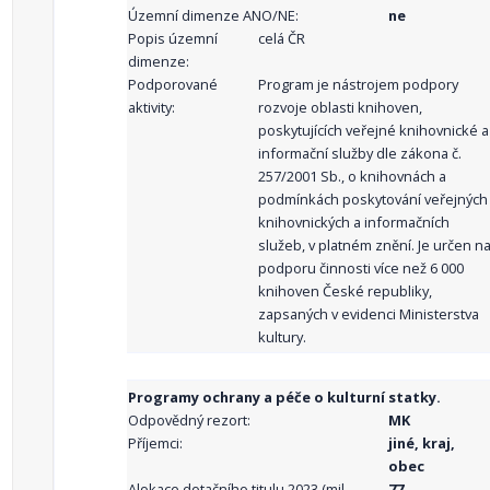
Územní dimenze ANO/NE:
ne
Popis územní
celá ČR
dimenze:
Podporované
Program je nástrojem podpory
aktivity:
rozvoje oblasti knihoven,
poskytujících veřejné knihovnické a
informační služby dle zákona č.
257/2001 Sb., o knihovnách a
podmínkách poskytování veřejných
knihovnických a informačních
služeb, v platném znění. Je určen n
podporu činnosti více než 6 000
knihoven České republiky,
zapsaných v evidenci Ministerstva
kultury.
Programy ochrany a péče o kulturní statky.
Odpovědný rezort:
MK
Příjemci:
jiné, kraj,
obec
Alokace dotačního titulu 2023 (mil.
77