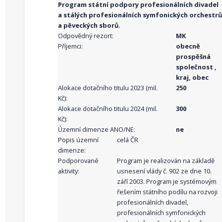
Program státní podpory profesionálních divadel
a stálých profesionálních symfonických orchestrů
a pěveckých sborů.
Odpovědný rezort:
MK
Příjemci:
obecně
prospěšná
společnost ,
kraj, obec
Alokace dotačního titulu 2023 (mil.
250
Kč):
Alokace dotačního titulu 2024 (mil.
300
Kč):
Územní dimenze ANO/NE:
ne
Popis územní
celá ČR
dimenze:
Podporované
Program je realizován na základě
aktivity:
usnesení vlády č. 902 ze dne 10.
září 2003. Program je systémovým
řešením státního podílu na rozvoji
profesionálních divadel,
profesionálních symfonických