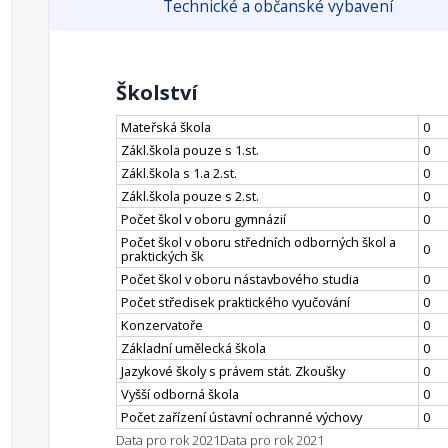
Technické a občanské vybavení
Školství
Mateřská škola
0
Zákl.škola pouze s 1.st.
0
Zákl.škola s 1.a 2.st.
0
Zákl.škola pouze s 2.st.
0
Počet škol v oboru gymnázií
0
Počet škol v oboru středních odborných škol a
0
praktických šk
Počet škol v oboru nástavbového studia
0
Počet středisek praktického vyučování
0
Konzervatoře
0
Základní umělecká škola
0
Jazykové školy s právem stát. Zkoušky
0
Vyšší odborná škola
0
Počet zařízení ústavní ochranné výchovy
0
Data pro rok 2021
Data pro rok 2021