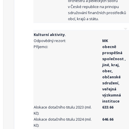
orchestrů a pěveckých sborů
v České republice na principu
sdružování finančních prostředků
obcí, krajů a státu.
Kulturní aktivity.
Odpovědný rezort:
MK
Příjemci:
obecně
prospěšná
společnost ,
jiné, kraj,
obec,
občanské
sdružení,
veřejná
výzkumná
instituce
Alokace dotačního titulu 2023 (mil.
633.66
Kč):
Alokace dotačního titulu 2024 (mil.
646.66
Kč):