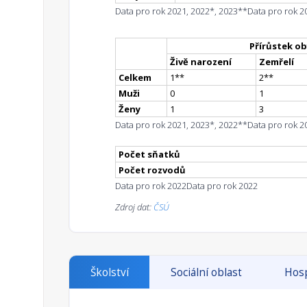
Data pro rok 2021, 2022*, 2023**
Data pro rok 2
Přírůstek ob
Živě narození
Zemřelí
Celkem
1
*
*
2
*
*
Muži
0
1
Ženy
1
3
Data pro rok 2021, 2023*, 2022**
Data pro rok 2
Počet sňatků
Počet rozvodů
Data pro rok 2022
Data pro rok 2022
Zdroj dat:
ČSÚ
Školství
Sociální oblast
Hosp