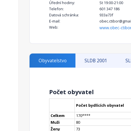
Úřední hodiny:
St 19:00-21:00
Telefon:
601 347 186
Datová schránka:
933a73f
E-mail:
obec.ctibor@gmai
Web:
www.obec-ctibor
Obyvatelstvo
SLDB 2001
SL
Počet obyvatel
Počet bydlících obyvatel
Celkem
170
**
**
Muži
80
Ženy
73