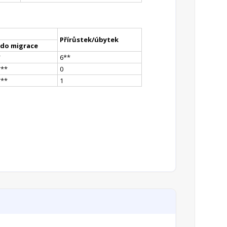
Přírůstek/úbytek
ldo migrace
*
6
*
*
*
**
0
*
**
1