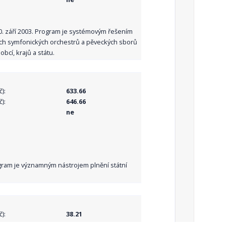
10. září 2003. Program je systémovým řešením
ních symfonických orchestrů a pěveckých sborů
bcí, krajů a státu.
):
633.66
):
646.66
ne
Program je významným nástrojem plnění státní
):
38.21
):
38.21