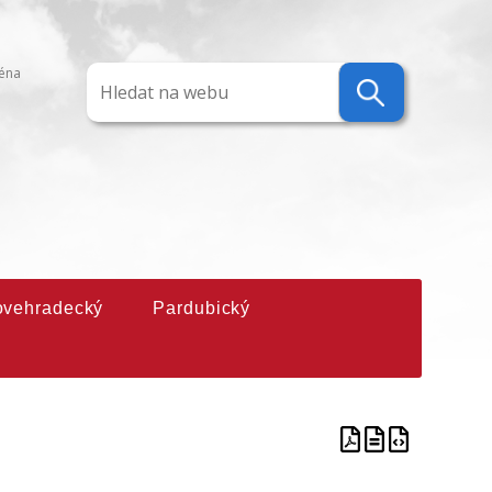
ména
ovehradecký
Pardubický