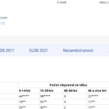
E-mail:
obec.c
l.com
.cz
DB 2011
SLDB 2021
Nezaměstnanost
Počet obyvatel ve věku
0-14 let
15-59 let
60-64 let
65 a více let
44
**
**
98
**
**
6
22
**
**
19
*
*
55
*
*
4
11
*
*
25
*
*
43
*
*
2
11
*
*