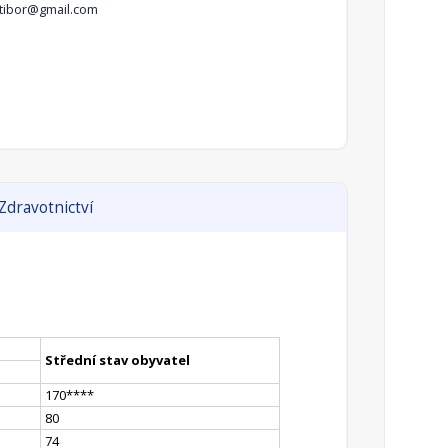
tibor@gmail.com
Zdravotnictví
Střední stav obyvatel
170
**
**
80
74