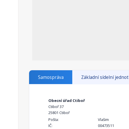
Samospráva
Základní sídelní jedno
Obecní úřad Ctiboř
Ctiboř 37
25801 Ctiboř
Pošta:
Vlašim
IČ:
00473511