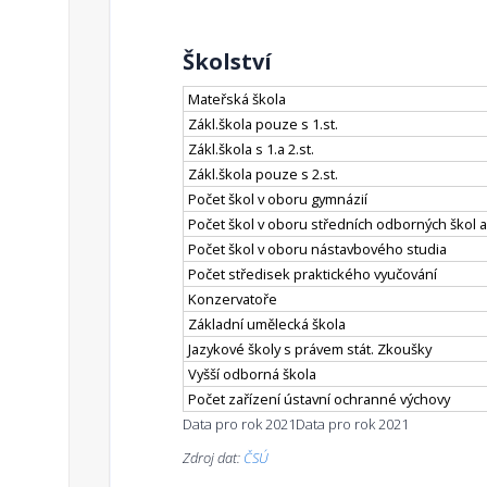
Školství
Mateřská škola
Zákl.škola pouze s 1.st.
Zákl.škola s 1.a 2.st.
Zákl.škola pouze s 2.st.
Počet škol v oboru gymnázií
Počet škol v oboru středních odborných škol a
Počet škol v oboru nástavbového studia
Počet středisek praktického vyučování
Konzervatoře
Základní umělecká škola
Jazykové školy s právem stát. Zkoušky
Vyšší odborná škola
Počet zařízení ústavní ochranné výchovy
Data pro rok 2021
Data pro rok 2021
Zdroj dat:
ČSÚ