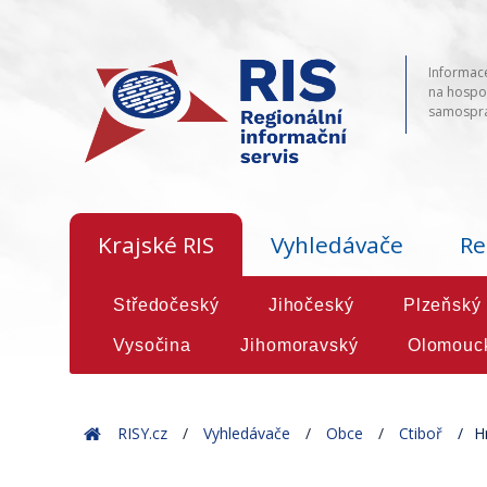
Informace
na hospod
samosprá
Krajské RIS
Vyhledávače
Re
Středočeský
Jihočeský
Plzeňský
Vysočina
Jihomoravský
Olomouc
Home
RISY.cz
Vyhledávače
Obce
Ctiboř
H