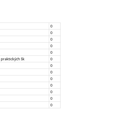
0
0
0
0
0
 praktických šk
0
0
0
0
0
0
0
0