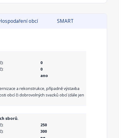
Hospodaření obcí
SMART
):
0
):
0
ano
dernizace a rekonstrukce, případně výstavba
sti obcí či dobrovolných svazků obcí (dále jen
ch sborů.
):
250
):
300
ne