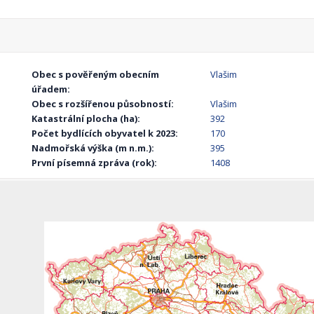
Obec s pověřeným obecním
Vlašim
úřadem:
Obec s rozšířenou působností:
Vlašim
Katastrální plocha (ha):
392
Počet bydlících obyvatel k 2023:
170
Nadmořská výška (m n.m.):
395
První písemná zpráva (rok):
1408