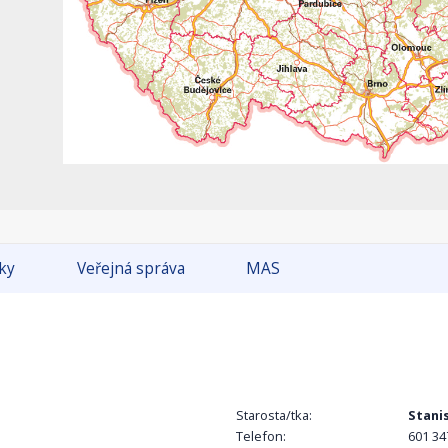
tky
Veřejná správa
MAS
Starosta/tka:
Stanis
Telefon:
601 34