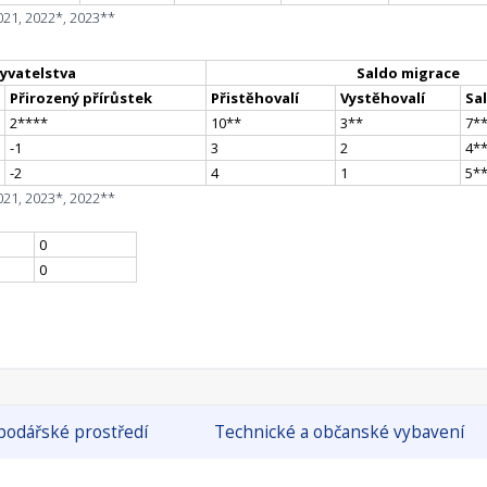
021, 2022*, 2023**
yvatelstva
Saldo migrace
Přirozený přírůstek
Přistěhovalí
Vystěhovalí
Sa
2
**
**
10
*
*
3
*
*
7
*
-1
3
2
4
*
-2
4
1
5
*
021, 2023*, 2022**
0
0
odářské prostředí
Technické a občanské vybavení