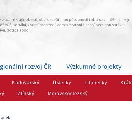
 z území krajů, okresů, obcí s rozšířenou působností i obcí se zaměřením zej
ářské, sociální, životní prostředí, administrativní členění, veřejnou správu i
vu, dotace apod.
gionální rozvoj ČR
Výzkumné projekty
Karlovarský
Ústecký
Liberecký
Král
ký
Zlínský
Moravskoslezský
rádek