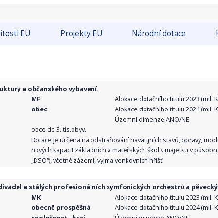
itosti EU
Projekty EU
Národní dotace
ruktury a občanského vybavení.
MF
Alokace dotačního titulu 2023 (mil. Kč
obec
Alokace dotačního titulu 2024 (mil. Kč
Územní dimenze ANO/NE:
obce do 3. tis.obyv.
Dotace je určena na odstraňování havarijních stavů, opravy, mo
nových kapacit základních a mateřských škol v majetku v působno
„DSO“), včetně zázemí, vyjma venkovních hřišť.
ivadel a stálých profesionálních symfonických orchestrů a pěvecký
MK
Alokace dotačního titulu 2023 (mil. Kč
obecně prospěšná
Alokace dotačního titulu 2024 (mil. Kč
společnost , kraj,
Územní dimenze ANO/NE: