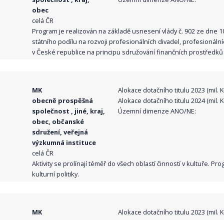
obec
celá ČR
Program je realizován na základě usnesení vlády č. 902 ze dne 
státního podílu na rozvoji profesionálních divadel, profesionál
v České republice na principu sdružování finančních prostředků o
MK
Alokace dotačního titulu 2023 (mil. Kč
obecně prospěšná
Alokace dotačního titulu 2024 (mil. Kč
společnost , jiné, kraj,
Územní dimenze ANO/NE:
obec, občanské
sdružení, veřejná
výzkumná instituce
celá ČR
Aktivity se prolínají téměř do všech oblastí činností v kultuře. 
kulturní politiky.
MK
Alokace dotačního titulu 2023 (mil. Kč
obecně prospěšná
Alokace dotačního titulu 2024 (mil. Kč