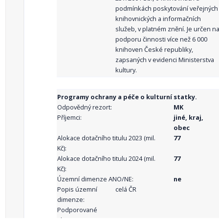
podmínkách poskytování veřejných
knihovnických a informačních
služeb, v platném znění. Je určen n
podporu činnosti více než 6 000
knihoven České republiky,
zapsaných v evidenci Ministerstva
kultury.
Programy ochrany a péče o kulturní statky.
Odpovědný rezort:
MK
Příjemci:
jiné, kraj,
obec
Alokace dotačního titulu 2023 (mil.
77
Kč):
Alokace dotačního titulu 2024 (mil.
77
Kč):
Územní dimenze ANO/NE:
ne
Popis územní
celá ČR
dimenze:
Podporované