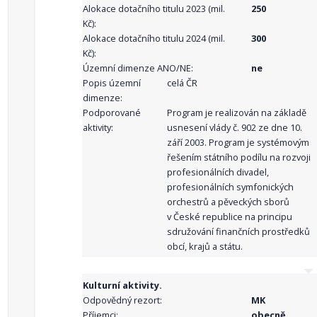
Alokace dotačního titulu 2023 (mil.
250
Kč):
Alokace dotačního titulu 2024 (mil.
300
Kč):
Územní dimenze ANO/NE:
ne
Popis územní
celá ČR
dimenze:
Podporované
Program je realizován na základě
aktivity:
usnesení vlády č. 902 ze dne 10.
září 2003. Program je systémovým
řešením státního podílu na rozvoji
profesionálních divadel,
profesionálních symfonických
orchestrů a pěveckých sborů
v České republice na principu
sdružování finančních prostředků
obcí, krajů a státu.
Kulturní aktivity.
Odpovědný rezort:
MK
Příjemci:
obecně