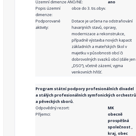
Územní dimenze ANO/NE:
ano
Popis územní
obce do 3. tis.obyv.
dimenze:
Podporované
Dotace je určena na odstraňování
aktivity:
havarijních stavů, opravy,
modernizace a rekonstrukce,
případně výstavba nových kapacit
základních a mateřských škol v
majetku v působnosti obcí či
dobrovolných svazků obcí (dále jen
„DSO“), včetně zázemí, vyjma
venkovních hřišť.
Program státní podpory profesionálních divadel
a stálých profesionálních symfonických orchestrů
a pěveckých sborů.
Odpovědný rezort:
MK
Příjemci:
obecně
prospěšná
společnost ,
kraj, obec