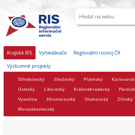
Krajské RIS
Vyhledávače
Regionální rozvoj ČR
Výzkumné projekty
Středočeský
Jihočeský
Plzeňský
Karlovarsk
Ústecký
Liberecký
Královehradecký
Pardub
Vysočina
Jihomoravský
Olomoucký
Zlínský
Moravskoslezský