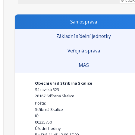
Samospráva
Základní sídelní jednotky
Veřejná správa
MAS
Obecní úřad Stříbrná Skalice
Sázavská 323
28167 Stříbrná Skalice
Pošta:
Stříbrná Skalice
IČ:
00235750
Úřední hodiny:
Po,St:8-11.45,13.00-17.00