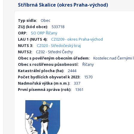
Stříbrná Skalice (okres Praha-východ)
Typ sídla:
Obec
ZUJ (kód obce):
533718
ORP:
SO ORP Říčany
LAU 1 (NUTS 4):
CZ0209 - okres Praha-východ
NUTS 3:
CZ020 - Středočeský kraj
NUTS2:
CZ02 - Střední Čechy
Obec s pověřeným obecním úřadem:
Kostelec nad Černými 
Obec s rozšířenou působností:
Říčany
Katastrální plocha (ha):
2444
Počet bydlících obyvatel k 2023:
1570
Nadmořská výška (m n.m.):
337
První písemná zpráva (rok):
1361