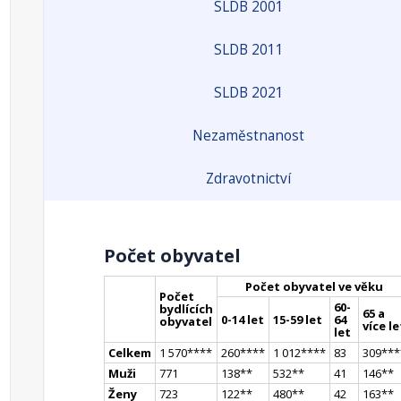
SLDB 2001
SLDB 2011
SLDB 2021
Nezaměstnanost
Zdravotnictví
Počet obyvatel
Počet obyvatel ve věku
Počet
60-
bydlících
65 a
0-14 let
15-59 let
64
obyvatel
více le
let
Celkem
1 570
**
**
260
**
**
1 012
**
**
83
309
**
*
Muži
771
138
*
*
532
*
*
41
146
*
*
Ženy
723
122
*
*
480
*
*
42
163
*
*