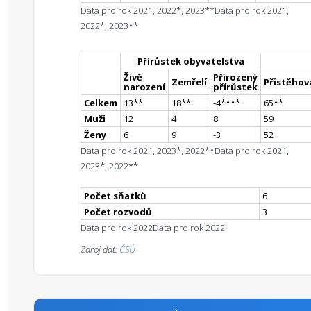
Data pro rok 2021, 2022*, 2023**
Data pro rok 2021,
2022*, 2023**
Přírůstek obyvatelstva
Živě
Přirozený
Zemřelí
Přistěhova
narození
přírůstek
Celkem
13
*
*
18
*
*
-4
**
**
65
*
*
Muži
12
4
8
59
Ženy
6
9
-3
52
Data pro rok 2021, 2023*, 2022**
Data pro rok 2021,
2023*, 2022**
Počet sňatků
6
Počet rozvodů
3
Data pro rok 2022
Data pro rok 2022
Zdroj dat:
ČSÚ