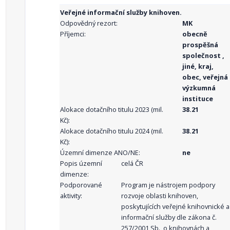
Veřejné informační služby knihoven.
Odpovědný rezort:
MK
Příjemci:
obecně
prospěšná
společnost ,
jiné, kraj,
obec, veřejná
výzkumná
instituce
Alokace dotačního titulu 2023 (mil.
38.21
Kč):
Alokace dotačního titulu 2024 (mil.
38.21
Kč):
Územní dimenze ANO/NE:
ne
Popis územní
celá ČR
dimenze:
Podporované
Program je nástrojem podpory
aktivity:
rozvoje oblasti knihoven,
poskytujících veřejné knihovnické a
informační služby dle zákona č.
257/2001 Sb., o knihovnách a