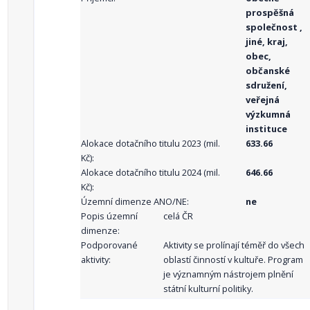
prospěšná
společnost ,
jiné, kraj,
obec,
občanské
sdružení,
veřejná
výzkumná
instituce
Alokace dotačního titulu 2023 (mil.
633.66
Kč):
Alokace dotačního titulu 2024 (mil.
646.66
Kč):
Územní dimenze ANO/NE:
ne
Popis územní
celá ČR
dimenze:
Podporované
Aktivity se prolínají téměř do všech
aktivity:
oblastí činností v kultuře. Program
je významným nástrojem plnění
státní kulturní politiky.