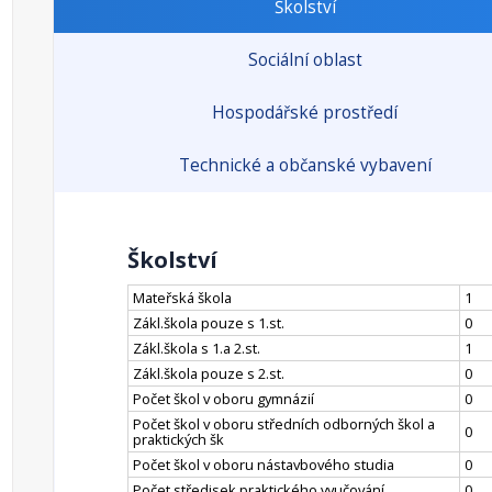
Školství
Sociální oblast
Hospodářské prostředí
Technické a občanské vybavení
Školství
Mateřská škola
1
Zákl.škola pouze s 1.st.
0
Zákl.škola s 1.a 2.st.
1
Zákl.škola pouze s 2.st.
0
Počet škol v oboru gymnázií
0
Počet škol v oboru středních odborných škol a
0
praktických šk
Počet škol v oboru nástavbového studia
0
Počet středisek praktického vyučování
0