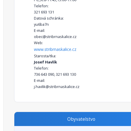
Telefon:
321 693 131
Datová schránka:
yu6ba7n
E-mail:
obec@stribrnaskalice.cz
Web:
www.stribrnaskalice.cz
Starosta/tka:
Josef Havlík
Telefon:
736 643 090, 321 693 130
E-mail:
j.havlik@stribrnaskalice.cz
Obyvatelstvo