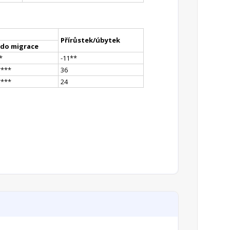
Přírůstek/úbytek
ldo migrace
*
-11
*
*
**
**
36
**
**
24