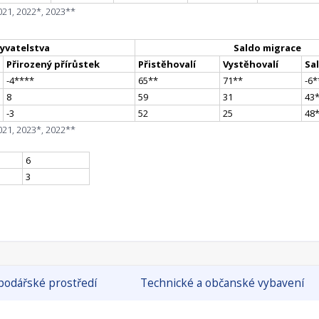
021, 2022*, 2023**
yvatelstva
Saldo migrace
Přirozený přírůstek
Přistěhovalí
Vystěhovalí
Sa
-4
**
**
65
*
*
71
*
*
-6
*
8
59
31
43
-3
52
25
48
021, 2023*, 2022**
6
3
odářské prostředí
Technické a občanské vybavení