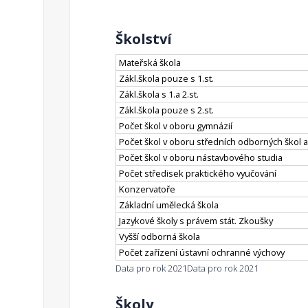
Školství
Mateřská škola
Zákl.škola pouze s 1.st.
Zákl.škola s 1.a 2.st.
Zákl.škola pouze s 2.st.
Počet škol v oboru gymnázií
Počet škol v oboru středních odborných škol a
Počet škol v oboru nástavbového studia
Počet středisek praktického vyučování
Konzervatoře
Základní umělecká škola
Jazykové školy s právem stát. Zkoušky
Vyšší odborná škola
Počet zařízení ústavní ochranné výchovy
Data pro rok 2021
Data pro rok 2021
Školy