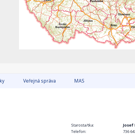
tky
Veřejná správa
MAS
Starosta/tka:
Josef 
Telefon:
736 64