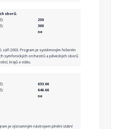
ch sborů.
):
250
):
300
ne
10. září 2003. Program je systémovým řešením
ních symfonických orchestrů a pěveckých sborů
bcí, krajů a státu.
):
633.66
):
646.66
ne
Program je významným nástrojem plnění státní