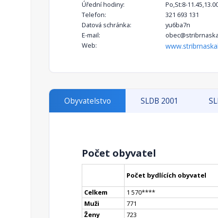
Úřední hodiny:
Po,St:8-11.45,13.0
Telefon:
321 693 131
Datová schránka:
yu6ba7n
E-mail:
obec@stribrnaskal
Web:
www.stribrnaskal
Obyvatelstvo
SLDB 2001
SL
Počet obyvatel
Počet bydlících obyvatel
Celkem
1 570
**
**
Muži
771
Ženy
723