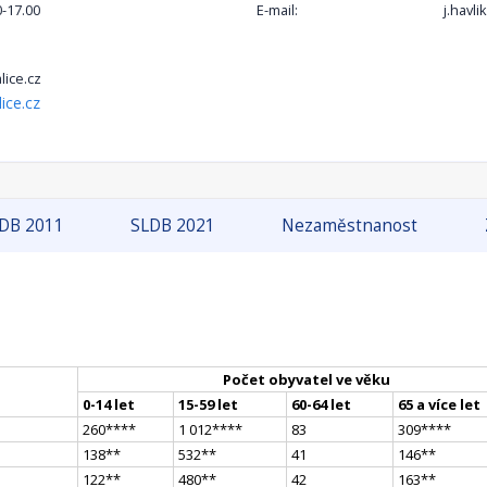
0-17.00
E-mail:
j.havl
ice.cz
ice.cz
DB 2011
SLDB 2021
Nezaměstnanost
Počet obyvatel ve věku
0-14 let
15-59 let
60-64 let
65 a více let
260
**
**
1 012
**
**
83
309
**
**
138
*
*
532
*
*
41
146
*
*
122
*
*
480
*
*
42
163
*
*