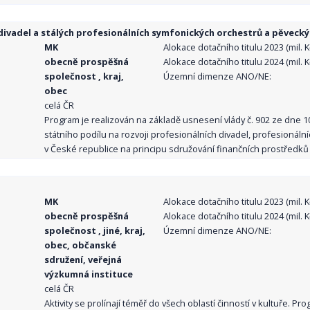
ivadel a stálých profesionálních symfonických orchestrů a pěvecký
MK
Alokace dotačního titulu 2023 (mil. Kč
obecně prospěšná
Alokace dotačního titulu 2024 (mil. Kč
společnost , kraj,
Územní dimenze ANO/NE:
obec
celá ČR
Program je realizován na základě usnesení vlády č. 902 ze dne 
státního podílu na rozvoji profesionálních divadel, profesionál
v České republice na principu sdružování finančních prostředků o
MK
Alokace dotačního titulu 2023 (mil. Kč
obecně prospěšná
Alokace dotačního titulu 2024 (mil. Kč
společnost , jiné, kraj,
Územní dimenze ANO/NE:
obec, občanské
sdružení, veřejná
výzkumná instituce
celá ČR
Aktivity se prolínají téměř do všech oblastí činností v kultuře. 