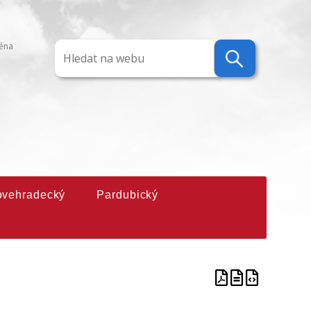
ména
ovehradecký
Pardubický