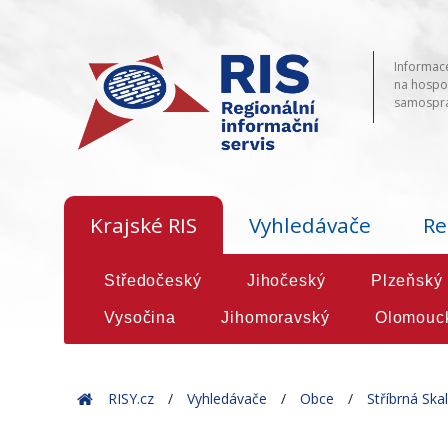
Informace
na hospod
samosprá
Krajské RIS
Vyhledávače
Re
Středočeský
Jihočeský
Plzeňský
Vysočina
Jihomoravský
Olomouc
Home
RISY.cz
Vyhledávače
Obce
Stříbrná Skal