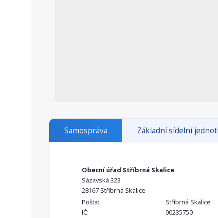
Samospráva
Základní sídelní jedno
Obecní úřad Stříbrná Skalice
Sázavská 323
28167 Stříbrná Skalice
Pošta:
Stříbrná Skalice
IČ:
00235750