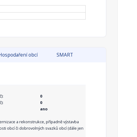
Hospodaření obcí
SMART
):
0
):
0
ano
dernizace a rekonstrukce, případně výstavba
sti obcí či dobrovolných svazků obcí (dále jen