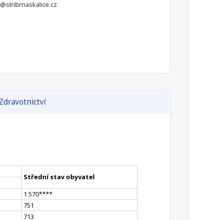
ik@stribrnaskalice.cz
Zdravotnictví
Střední stav obyvatel
1 570
**
**
751
713