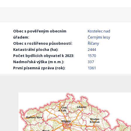
Obec s pověřeným obecním
Kostelec nad
úřadem:
Černými lesy
Obec s rozšířenou působností:
Říčany
Katastrální plocha (ha):
2444
Počet bydlících obyvatel k 2023:
1570
Nadmořská výška (m n.m.):
337
První písemná zpráva (rok):
1361