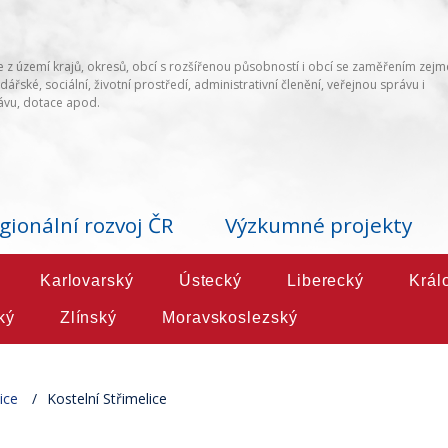
 z území krajů, okresů, obcí s rozšířenou působností i obcí se zaměřením zej
ářské, sociální, životní prostředí, administrativní členění, veřejnou správu i
vu, dotace apod.
gionální rozvoj ČR
Výzkumné projekty
Karlovarský
Ústecký
Liberecký
Král
ký
Zlínský
Moravskoslezský
ice
Kostelní Střimelice