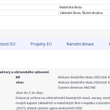
Mateřská škola
Základní škola, Školní družina
itosti EU
Projekty EU
Národní dotace
ruktury a občanského vybavení.
MF
Alokace dotačního titulu 2023 (mil. Kč
obec
Alokace dotačního titulu 2024 (mil. Kč
Územní dimenze ANO/NE:
obce do 3. tis.obyv.
Dotace je určena na odstraňování havarijních stavů, opravy, mo
nových kapacit základních a mateřských škol v majetku v působno
„DSO“), včetně zázemí, vyjma venkovních hřišť.