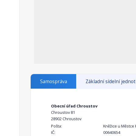
Samospráva
Základní sídelní jedno
Obecní úřad Chroustov
Chroustov 81
28902 Chroustov
Pošta:
Kněžice u Městce 
IČ:
00640654