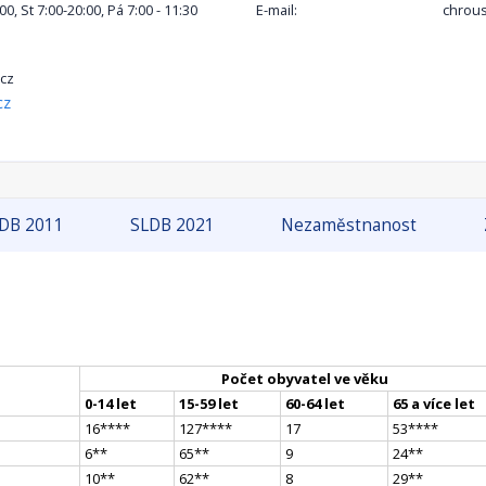
:00, St 7:00-20:00, Pá 7:00 - 11:30
E-mail:
chrous
.cz
cz
DB 2011
SLDB 2021
Nezaměstnanost
Počet obyvatel ve věku
0-14 let
15-59 let
60-64 let
65 a více let
16
**
**
127
**
**
17
53
**
**
6
*
*
65
*
*
9
24
*
*
10
*
*
62
*
*
8
29
*
*