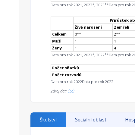
Data pro rok 2021, 2022*, 2023**
Data pro rok 2
Přírůstek ob
Živě narození
Zemřelí
Celkem
0
*
*
2
*
*
Muži
1
1
Ženy
1
4
Data pro rok 2021, 2023*, 2022**
Data pro rok 2
Počet sňatků
Počet rozvodů
Data pro rok 2022
Data pro rok 2022
Zdroj dat:
ČSÚ
Školství
Sociální oblast
Hosp