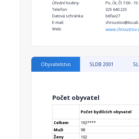
Úřední hodiny:
Po, Út, Čt 7:00 - 15
Telefon:
325 640 225
Datová schránka:
b6fav27
E-mail:
chroustov@tiscali
Web:
www.chroustov.
Obyvatelstvo
SLDB 2001
SL
Počet obyvatel
Počet bydlících obyvatel
Celkem
192
**
**
Muži
98
Ženy
102