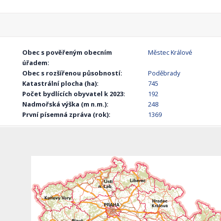
Obec s pověřeným obecním
Městec Králové
úřadem:
Obec s rozšířenou působností:
Poděbrady
Katastrální plocha (ha):
745
Počet bydlících obyvatel k 2023:
192
Nadmořská výška (m n.m.):
248
První písemná zpráva (rok):
1369