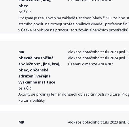
obec
celá ČR
Program je realizován na základě usnesení vlády č. 902 ze dne 
státního podílu na rozvoji profesionálních divadel, profesionál
v České republice na principu sdružování finančních prostředků o
MK
Alokace dotačního titulu 2023 (mil. Kč
obecně prospěšná
Alokace dotačního titulu 2024 (mil. Kč
společnost , jiné, kraj,
Územní dimenze ANO/NE:
obec, občanské
sdružení, veřejná
výzkumná instituce
celá ČR
Aktivity se prolínají téměř do všech oblastí činností v kultuře. 
kulturní politiky.
MK
Alokace dotačního titulu 2023 (mil. Kč
obecně prospěšná
Alokace dotačního titulu 2024 (mil. Kč