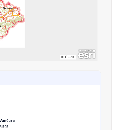
 Vančura
6 595