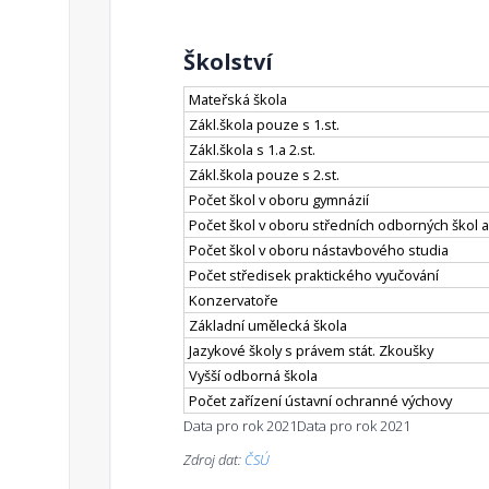
Školství
Mateřská škola
Zákl.škola pouze s 1.st.
Zákl.škola s 1.a 2.st.
Zákl.škola pouze s 2.st.
Počet škol v oboru gymnázií
Počet škol v oboru středních odborných škol a
Počet škol v oboru nástavbového studia
Počet středisek praktického vyučování
Konzervatoře
Základní umělecká škola
Jazykové školy s právem stát. Zkoušky
Vyšší odborná škola
Počet zařízení ústavní ochranné výchovy
Data pro rok 2021
Data pro rok 2021
Zdroj dat:
ČSÚ