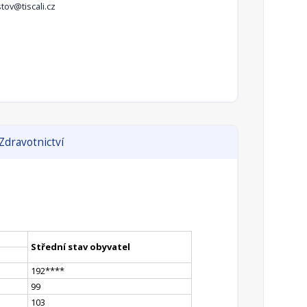
tov@tiscali.cz
Zdravotnictví
Střední stav obyvatel
192
**
**
99
103