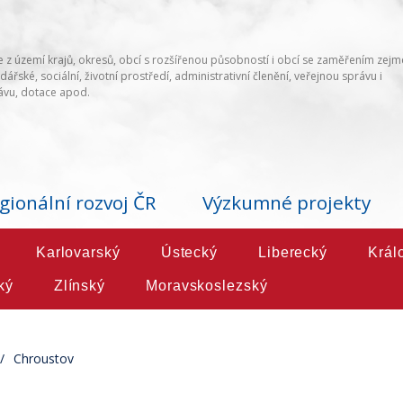
 z území krajů, okresů, obcí s rozšířenou působností i obcí se zaměřením zej
ářské, sociální, životní prostředí, administrativní členění, veřejnou správu i
vu, dotace apod.
gionální rozvoj ČR
Výzkumné projekty
Karlovarský
Ústecký
Liberecký
Král
ký
Zlínský
Moravskoslezský
Chroustov