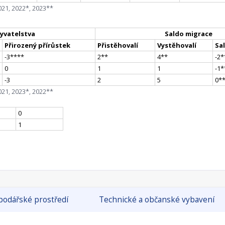
021, 2022*, 2023**
yvatelstva
Saldo migrace
Přirozený přírůstek
Přistěhovalí
Vystěhovalí
Sa
-3
**
**
2
*
*
4
*
*
-2
*
0
1
1
-1
*
-3
2
5
0
*
021, 2023*, 2022**
0
1
odářské prostředí
Technické a občanské vybavení