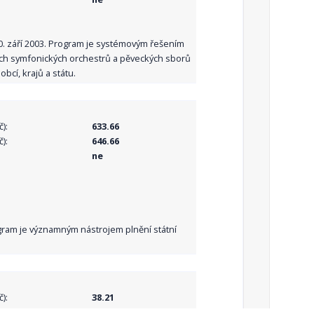
10. září 2003. Program je systémovým řešením
ních symfonických orchestrů a pěveckých sborů
bcí, krajů a státu.
):
633.66
):
646.66
ne
Program je významným nástrojem plnění státní
):
38.21
):
38.21