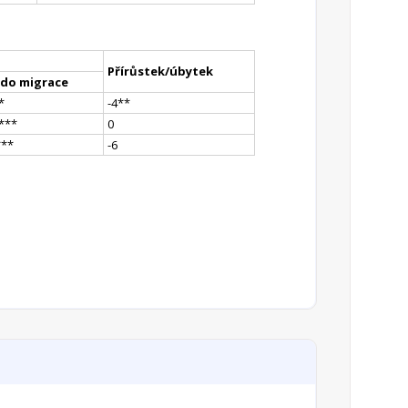
Přírůstek/úbytek
ldo migrace
*
-4
*
*
*
**
0
*
**
-6