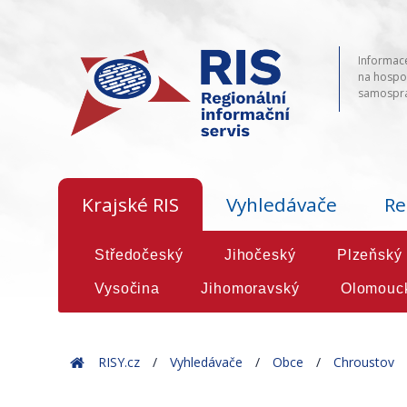
Informace
na hospod
samosprá
Krajské RIS
Vyhledávače
Re
Středočeský
Jihočeský
Plzeňský
Vysočina
Jihomoravský
Olomouc
Home
RISY.cz
Vyhledávače
Obce
Chroustov