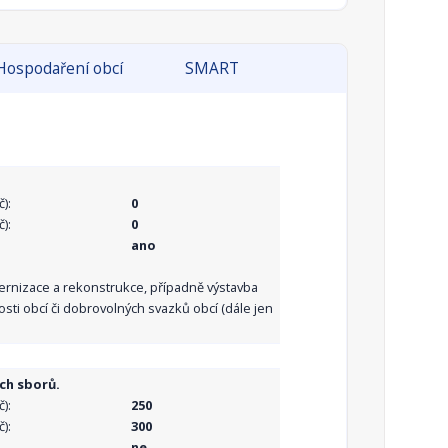
Hospodaření obcí
SMART
):
0
):
0
ano
dernizace a rekonstrukce, případně výstavba
sti obcí či dobrovolných svazků obcí (dále jen
ch sborů.
):
250
):
300
ne