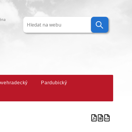
ména
ovehradecký
Pardubický