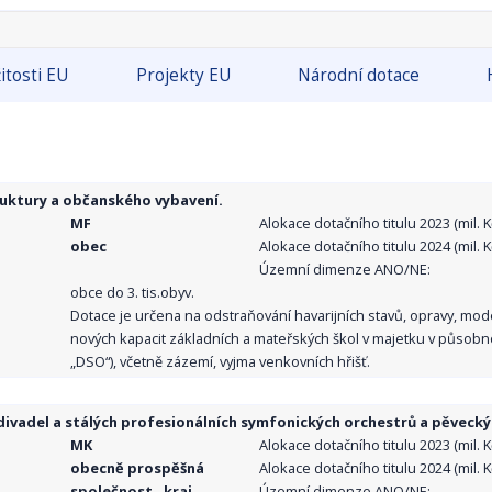
itosti EU
Projekty EU
Národní dotace
ruktury a občanského vybavení.
MF
Alokace dotačního titulu 2023 (mil. Kč
obec
Alokace dotačního titulu 2024 (mil. Kč
Územní dimenze ANO/NE:
obce do 3. tis.obyv.
Dotace je určena na odstraňování havarijních stavů, opravy, mo
nových kapacit základních a mateřských škol v majetku v působno
„DSO“), včetně zázemí, vyjma venkovních hřišť.
ivadel a stálých profesionálních symfonických orchestrů a pěvecký
MK
Alokace dotačního titulu 2023 (mil. Kč
obecně prospěšná
Alokace dotačního titulu 2024 (mil. Kč
společnost , kraj,
Územní dimenze ANO/NE: