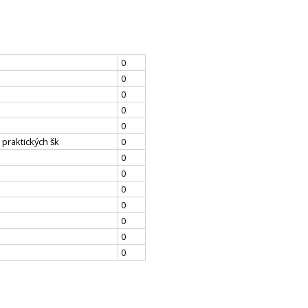
0
0
0
0
0
 praktických šk
0
0
0
0
0
0
0
0