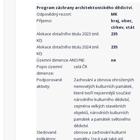
Program záchrany architektonického dědictví.
Odpovědný rezort:
MK
Příjemci:
kraj, obec,
církev, stát
Alokace dotačního titulu 2023 (mil.
235
Kč):
Alokace dotačního titulu 2024 (mil.
235
Kč):
Územní dimenze ANO/NE:
ne
Popis územní
celá ČR
dimenze:
Podporované
Zachování a obnova ohrožených
aktivity:
nemovitých kulturních památek,
které tvoří nejcennější součást
národního kulturního dědictví,
zejména velkých stavebních
objektů, národních kulturních
památek a památek světového
dědictví.
Sledované
obnova a zachování kulturní
indikátory:
památky, lze-li pak také její