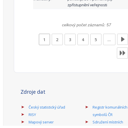
zpřístupnění veřejnosti
celkový počet záznamů: 57
1
2
3
4
5
…
Zdroje dat
Český statistický úřad
Registr komunálních
RISY
symbolů ČR
Mapový server
Sdružení místních