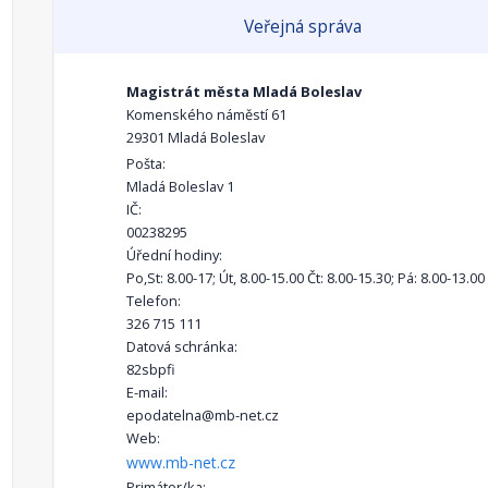
Veřejná správa
Magistrát města Mladá Boleslav
Komenského náměstí 61
29301 Mladá Boleslav
Pošta:
Mladá Boleslav 1
IČ:
00238295
Úřední hodiny:
Po,St: 8.00-17; Út, 8.00-15.00 Čt: 8.00-15.30; Pá: 8.00-13.00
Telefon:
326 715 111
Datová schránka:
82sbpfi
E-mail:
epodatelna@mb-net.cz
Web:
www.mb-net.cz
Primátor/ka: