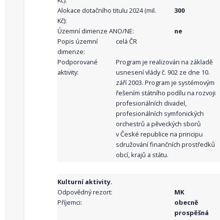
Kč):
Alokace dotačního titulu 2024 (mil.
300
Kč):
Územní dimenze ANO/NE:
ne
Popis územní
celá ČR
dimenze:
Podporované
Program je realizován na základě
aktivity:
usnesení vlády č. 902 ze dne 10.
září 2003. Program je systémovým
řešením státního podílu na rozvoji
profesionálních divadel,
profesionálních symfonických
orchestrů a pěveckých sborů
v České republice na principu
sdružování finančních prostředků
obcí, krajů a státu.
Kulturní aktivity.
Odpovědný rezort:
MK
Příjemci:
obecně
prospěšná