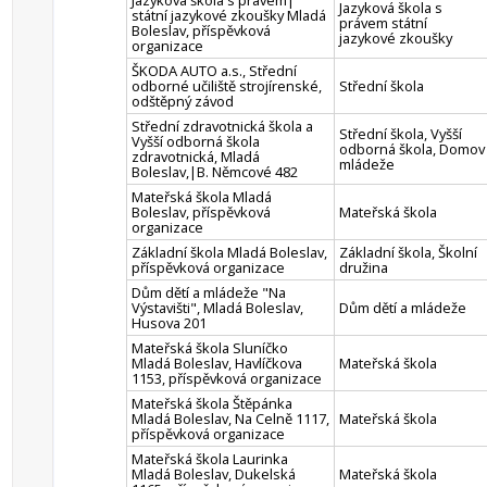
Jazyková škola s právem|
Jazyková škola s
státní jazykové zkoušky Mladá
právem státní
Boleslav, příspěvková
jazykové zkoušky
organizace
ŠKODA AUTO a.s., Střední
odborné učiliště strojírenské,
Střední škola
odštěpný závod
Střední zdravotnická škola a
Střední škola, Vyšší
Vyšší odborná škola
odborná škola, Domov
zdravotnická, Mladá
mládeže
Boleslav,|B. Němcové 482
Mateřská škola Mladá
Boleslav, příspěvková
Mateřská škola
organizace
Základní škola Mladá Boleslav,
Základní škola, Školní
příspěvková organizace
družina
Dům dětí a mládeže "Na
Výstavišti", Mladá Boleslav,
Dům dětí a mládeže
Husova 201
Mateřská škola Sluníčko
Mladá Boleslav, Havlíčkova
Mateřská škola
1153, příspěvková organizace
Mateřská škola Štěpánka
Mladá Boleslav, Na Celně 1117,
Mateřská škola
příspěvková organizace
Mateřská škola Laurinka
Mladá Boleslav, Dukelská
Mateřská škola