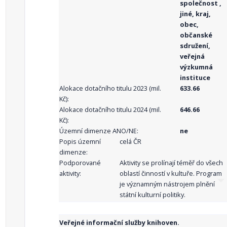
společnost ,
jiné, kraj,
obec,
občanské
sdružení,
veřejná
výzkumná
instituce
Alokace dotačního titulu 2023 (mil.
633.66
Kč):
Alokace dotačního titulu 2024 (mil.
646.66
Kč):
Územní dimenze ANO/NE:
ne
Popis územní
celá ČR
dimenze:
Podporované
Aktivity se prolínají téměř do všech
aktivity:
oblastí činností v kultuře. Program
je významným nástrojem plnění
státní kulturní politiky.
Veřejné informační služby knihoven.