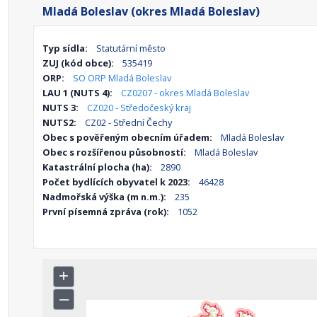
Mladá Boleslav (okres Mladá Boleslav)
Typ sídla:
Statutární město
ZUJ (kód obce):
535419
ORP:
SO ORP Mladá Boleslav
LAU 1 (NUTS 4):
CZ0207 - okres Mladá Boleslav
NUTS 3:
CZ020 - Středočeský kraj
NUTS2:
CZ02 - Střední Čechy
Obec s pověřeným obecním úřadem:
Mladá Boleslav
Obec s rozšířenou působností:
Mladá Boleslav
Katastrální plocha (ha):
2890
Počet bydlících obyvatel k 2023:
46428
Nadmořská výška (m n.m.):
235
První písemná zpráva (rok):
1052