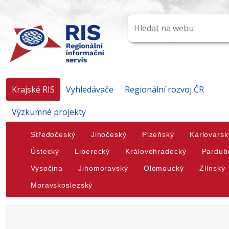
Krajské RIS
Vyhledávače
Regionální rozvoj ČR
Výzkumné projekty
Středočeský
Jihočeský
Plzeňský
Karlovarsk
Ústecký
Liberecký
Královehradecký
Pardub
Vysočina
Jihomoravský
Olomoucký
Zlínský
Moravskoslezský