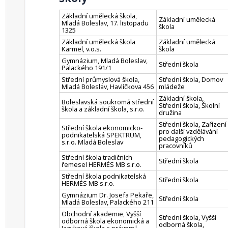
Základní umělecká škola,
Základní umělecká
Mladá Boleslav, 17. listopadu
škola
1325
Základní umělecká škola
Základní umělecká
Karmel, v.o.s.
škola
Gymnázium, Mladá Boleslav,
Střední škola
Palackého 191/1
Střední průmyslová škola,
Střední škola, Domov
Mladá Boleslav, Havlíčkova 456
mládeže
Základní škola,
Boleslavská soukromá střední
Střední škola, Školní
škola a základní škola, s.r.o.
družina
Střední škola, Zařízení
Střední škola ekonomicko-
pro další vzdělávání
podnikatelská SPEKTRUM,
pedagogických
s.r.o. Mladá Boleslav
pracovníků
Střední škola tradičních
Střední škola
řemesel HERMÉS MB s.r.o.
Střední škola podnikatelská
Střední škola
HERMÉS MB s.r.o.
Gymnázium Dr. Josefa Pekaře,
Střední škola
Mladá Boleslav, Palackého 211
Obchodní akademie, Vyšší
Střední škola, Vyšší
odborná škola ekonomická a
odborná škola,