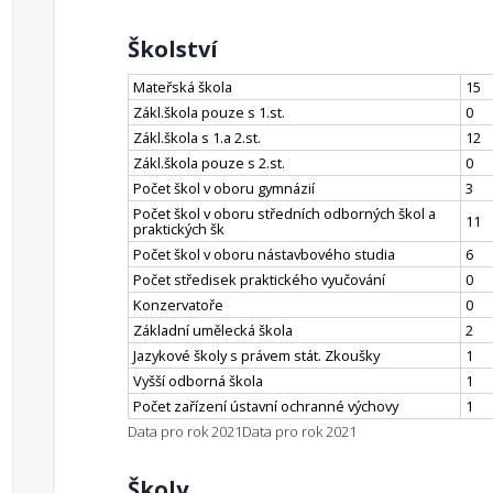
Školství
Mateřská škola
15
Zákl.škola pouze s 1.st.
0
Zákl.škola s 1.a 2.st.
12
Zákl.škola pouze s 2.st.
0
Počet škol v oboru gymnázií
3
Počet škol v oboru středních odborných škol a
11
praktických šk
Počet škol v oboru nástavbového studia
6
Počet středisek praktického vyučování
0
Konzervatoře
0
Základní umělecká škola
2
Jazykové školy s právem stát. Zkoušky
1
Vyšší odborná škola
1
Počet zařízení ústavní ochranné výchovy
1
Data pro rok 2021
Data pro rok 2021
Školy