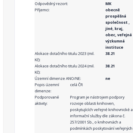
Odpovědný rezort:
MK
Příjemci:
obecně
prospěšná
společnost ,
jiné, kraj,
obec, veřejná
výzkumná
instituce
Alokace dotačního titulu 2023 (mil.
38.21
Kč):
Alokace dotačního titulu 2024 (mil.
38.21
Kč):
Územní dimenze ANO/NE:
ne
Popis územní
celá ČR
dimenze:
Podporované
Program je nástrojem podpory
aktivity:
rozvoje oblasti knihoven,
poskytujících veřejné knihovnické a
informační služby dle zákona č.
257/2001 Sb., o knihovnách a
podmínkách poskytování veřejných