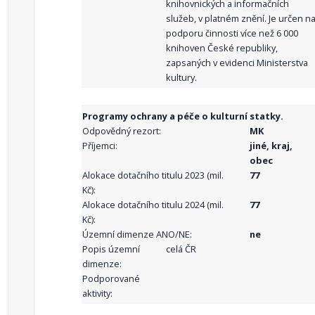
knihovnických a informačních
služeb, v platném znění. Je určen n
podporu činnosti více než 6 000
knihoven České republiky,
zapsaných v evidenci Ministerstva
kultury.
Programy ochrany a péče o kulturní statky.
Odpovědný rezort:
MK
Příjemci:
jiné, kraj,
obec
Alokace dotačního titulu 2023 (mil.
77
Kč):
Alokace dotačního titulu 2024 (mil.
77
Kč):
Územní dimenze ANO/NE:
ne
Popis územní
celá ČR
dimenze:
Podporované
aktivity: