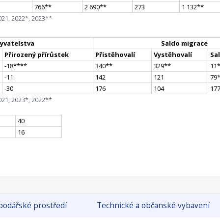
766
*
*
2 690
*
*
273
1 132
*
*
021, 2022*, 2023**
yvatelstva
Saldo migrace
Přirozený přírůstek
Přistěhovalí
Vystěhovalí
Sa
-18
**
**
340
*
*
329
*
*
11
-11
142
121
79
-30
176
104
17
021, 2023*, 2022**
40
16
odářské prostředí
Technické a občanské vybavení