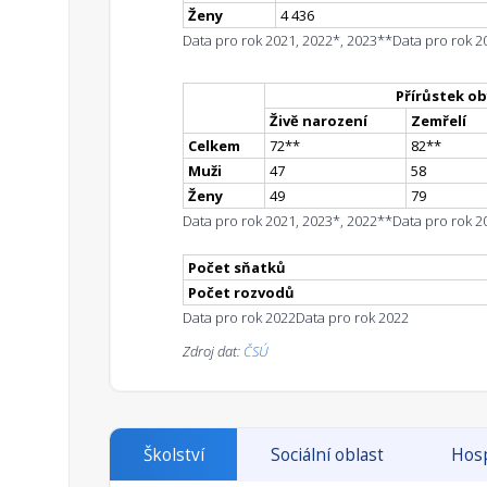
Ženy
4 436
Data pro rok 2021, 2022*, 2023**
Data pro rok 2
Přírůstek ob
Živě narození
Zemřelí
Celkem
72
*
*
82
*
*
Muži
47
58
Ženy
49
79
Data pro rok 2021, 2023*, 2022**
Data pro rok 2
Počet sňatků
Počet rozvodů
Data pro rok 2022
Data pro rok 2022
Zdroj dat:
ČSÚ
Školství
Sociální oblast
Hosp