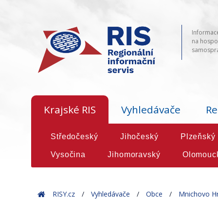
Informace
na hospod
samosprá
Krajské RIS
Vyhledávače
Re
Středočeský
Jihočeský
Plzeňský
Vysočina
Jihomoravský
Olomouc
Home
RISY.cz
Vyhledávače
Obce
Mnichovo Hr