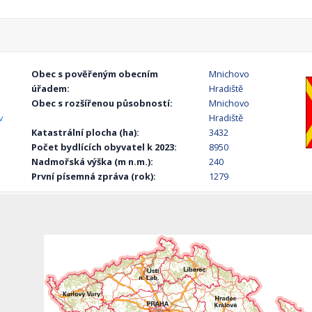
Obec s pověřeným obecním
Mnichovo
úřadem:
Hradiště
Obec s rozšířenou působností:
Mnichovo
v
Hradiště
Katastrální plocha (ha):
3432
Počet bydlících obyvatel k 2023:
8950
Nadmořská výška (m n.m.):
240
První písemná zpráva (rok):
1279