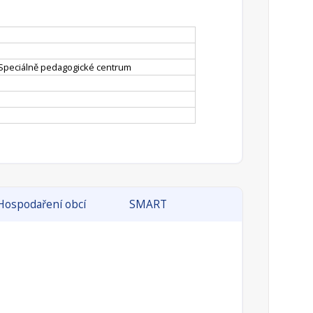
, Speciálně pedagogické centrum
Hospodaření obcí
SMART
ch sborů.
):
250