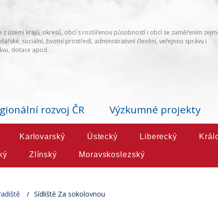
 z území krajů, okresů, obcí s rozšířenou působností i obcí se zaměřením zej
ářské, sociální, životní prostředí, administrativní členění, veřejnou správu i
vu, dotace apod.
gionální rozvoj ČR
Výzkumné projekty
Karlovarský
Ústecký
Liberecký
Král
ký
Zlínský
Moravskoslezský
adiště
Sídliště Za sokolovnou