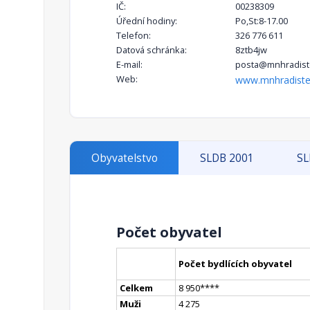
IČ:
00238309
Úřední hodiny:
Po,St:8-17.00
Telefon:
326 776 611
Datová schránka:
8ztb4jw
E-mail:
posta@mnhradiste
Web:
www.mnhradiste
Obyvatelstvo
SLDB 2001
SL
Počet obyvatel
Počet bydlících obyvatel
Celkem
8 950
**
**
Muži
4 275