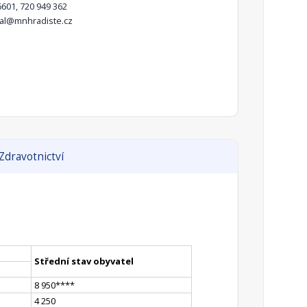
601, 720 949 362
lihal@mnhradiste.cz
Zdravotnictví
Střední stav obyvatel
8 950
**
**
4 250