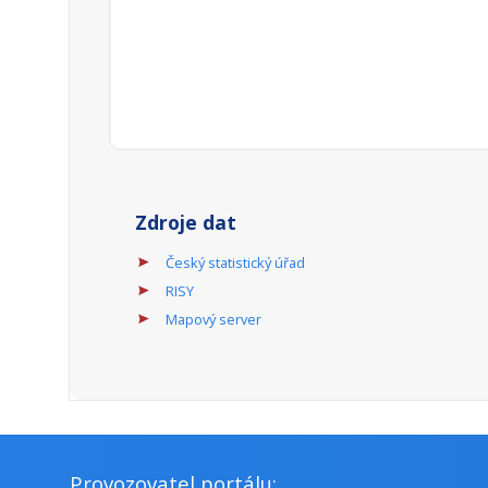
Příjemci:
Popis územní dimenze:
Podporované aktivity:
Kulturní aktivity.
Odpovědný rezort:
Příjemci:
Popis územní dimenze:
Podporované aktivity:
Veřejné informační služby knihoven.
Odpovědný rezort: