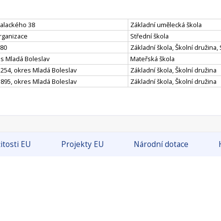
Palackého 38
Základní umělecká škola
rganizace
Střední škola
380
Základní škola, Školní družina
s Mladá Boleslav
Mateřská škola
 254, okres Mladá Boleslav
Základní škola, Školní družina
 895, okres Mladá Boleslav
Základní škola, Školní družina
itosti EU
Projekty EU
Národní dotace
ivadel a stálých profesionálních symfonických orchestrů a pěvecký
MK
Alokace dotačního titulu 2023 (mil. Kč