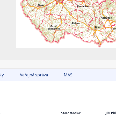
tky
Veřejná správa
MAS
ě
Starosta/tka:
Jiří Pl