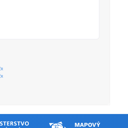
):
300
ne
10. září 2003. Program je systémovým řešením
ních symfonických orchestrů a pěveckých sborů
bcí, krajů a státu.
):
633.66
):
646.66
ne
Program je významným nástrojem plnění státní
):
38.21