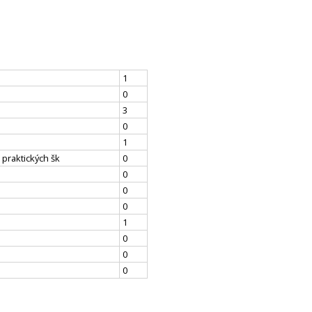
1
0
3
0
1
 praktických šk
0
0
0
0
1
0
0
0