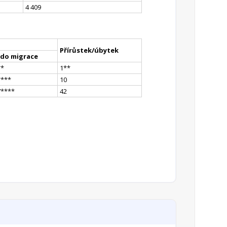
4 409
Přírůstek/úbytek
ldo migrace
*
*
1
*
*
**
**
10
7
**
**
42