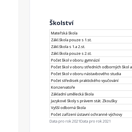
Školství
Mateřská škola
Zákl.škola pouze s 1.st.
Zákl.škola s 1.a 2.st.
Zákl.škola pouze s 2.st.
Počet škol v oboru gymnázií
Počet škol v oboru středních odborných škol a
Počet škol v oboru nástavbového studia
Počet středisek praktického vyučování
Konzervatoře
Základní umělecká škola
Jazykové školy s právem stát. Zkoušky
Vyšší odborná škola
Počet zařízení ústavní ochranné výchovy
Data pro rok 2021
Data pro rok 2021