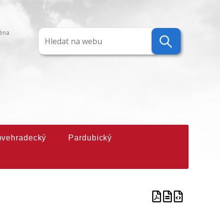
ména
ovehradecký
Pardubický