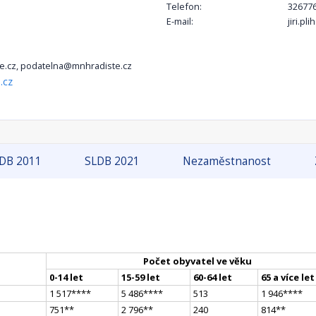
Telefon:
326776
E-mail:
jiri.p
.cz, podatelna@mnhradiste.cz
.cz
DB 2011
SLDB 2021
Nezaměstnanost
Počet obyvatel ve věku
0-14 let
15-59 let
60-64 let
65 a více let
1 517
**
**
5 486
**
**
513
1 946
**
**
751
*
*
2 796
*
*
240
814
*
*