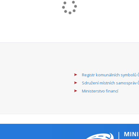
obecně prospěšná
Alokace dotačního titulu 2024 (mil. Kč
společnost , kraj,
Územní dimenze ANO/NE:
obec
celá ČR
Program je realizován na základě usnesení vlády č. 902 ze dne 
státního podílu na rozvoji profesionálních divadel, profesionál
v České republice na principu sdružování finančních prostředků o
MK
Alokace dotačního titulu 2023 (mil. Kč
obecně prospěšná
Alokace dotačního titulu 2024 (mil. Kč
společnost , jiné, kraj,
Územní dimenze ANO/NE:
obec, občanské
sdružení, veřejná
výzkumná instituce
celá ČR
Aktivity se prolínají téměř do všech oblastí činností v kultuře. 
kulturní politiky.
MK
Alokace dotačního titulu 2023 (mil. Kč