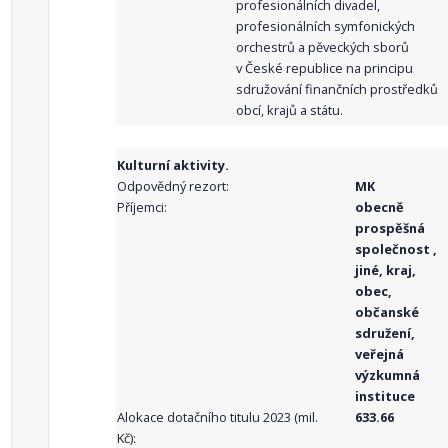
profesionálních divadel,
profesionálních symfonických
orchestrů a pěveckých sborů
v České republice na principu
sdružování finančních prostředků
obcí, krajů a státu.
Kulturní aktivity.
Odpovědný rezort:
MK
Příjemci:
obecně
prospěšná
společnost ,
jiné, kraj,
obec,
občanské
sdružení,
veřejná
výzkumná
instituce
Alokace dotačního titulu 2023 (mil.
633.66
Kč):