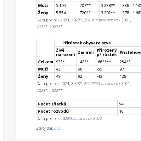
Muži
5 104
707
*
*
3 238
*
*
336
1 13
Ženy
5 554
720
*
*
3 202
*
*
378
1 66
Data pro rok 2021, 2022*, 2023**
Data pro rok 2021,
2022*, 2023**
Přírůstek obyvatelstva
Živě
Přirozený
Zemřelí
Přistěhova
narození
přírůstek
Celkem
93
*
*
142
*
*
-66
**
**
254
*
*
Muži
43
98
-55
97
Ženy
49
92
-43
128
Data pro rok 2021, 2023*, 2022**
Data pro rok 2021,
2023*, 2022**
Počet sňatků
54
Počet rozvodů
16
Data pro rok 2022
Data pro rok 2022
Zdroj dat:
ČSÚ