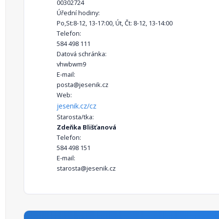
00302724
Úřední hodiny:
Po,St:8-12, 13-17:00, Út, Čt: 8-12, 13-14:00
Telefon:
584 498 111
Datová schránka:
vhwbwm9
E-mail:
posta@jesenik.cz
Web:
jesenik.cz/cz
Starosta/tka:
Zdeňka Blišťanová
Telefon:
584 498 151
E-mail:
starosta@jesenik.cz