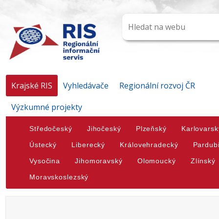
Krajské RIS
Vyhledávače
Regionální rozvoj ČR
Výzkumné projekty
Středočeský
Jihočeský
Plzeňský
Karlovarsk
Ústecký
Liberecký
Královehradecký
Pardub
Vysočina
Jihomoravský
Olomoucký
Zlínský
Moravskoslezský