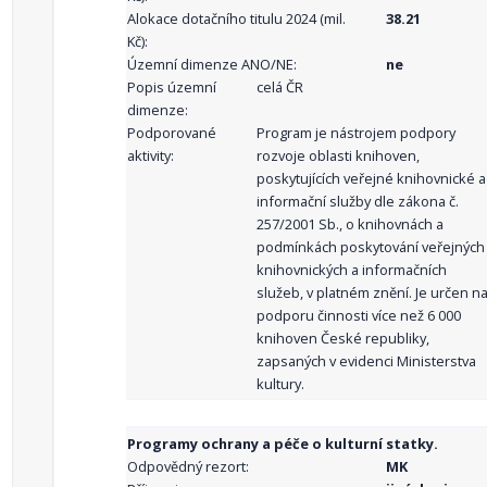
Alokace dotačního titulu 2024 (mil.
38.21
Kč):
Územní dimenze ANO/NE:
ne
Popis územní
celá ČR
dimenze:
Podporované
Program je nástrojem podpory
aktivity:
rozvoje oblasti knihoven,
poskytujících veřejné knihovnické a
informační služby dle zákona č.
257/2001 Sb., o knihovnách a
podmínkách poskytování veřejných
knihovnických a informačních
služeb, v platném znění. Je určen n
podporu činnosti více než 6 000
knihoven České republiky,
zapsaných v evidenci Ministerstva
kultury.
Programy ochrany a péče o kulturní statky.
Odpovědný rezort:
MK