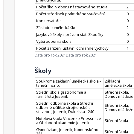
praktických šk
Počet škol v oboru nástavbového studia
2
Počet středisek praktického vyučování
0
Konzervatoře
0
Základní umělecká škola
2
Jazykové školy s právem stát. Zkoušky
0
Vyšší odborná škola
0
Počet zařízení ústavní ochranné výchovy
1
Data pro rok 2021
Data pro rok 2021
Školy
Soukromá základní umělecká škola -
Základní
taneční, s.r.o.
umělecká škola
Střední škola gastronomie a
Střední škola,
farmářství Jeseník
Domov mládeže
Střední odborná škola a Střední
Střední škola,
odborné učiliště strojírenské a
Domov mládeže
stavební, Jeseník, Dukelská 1240
Hotelová škola Vincenze Priessnitze
Střední škola
a Obchodní akademie Jeseník
Gymnázium, Jeseník, Komenského
Střední škola
281