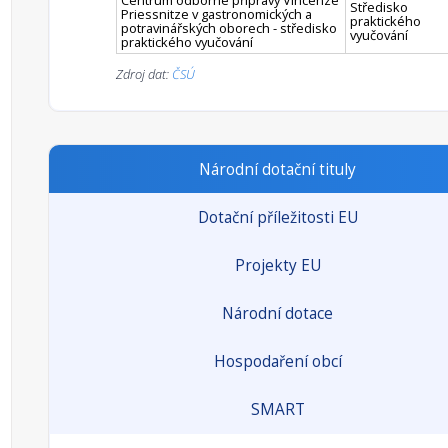
Centrum odborné přípravy Vincenze
Středisko
Priessnitze v gastronomických a
praktického
potravinářských oborech - středisko
vyučování
praktického vyučování
Zdroj dat:
ČSÚ
Národní dotační tituly
Dotační příležitosti EU
Projekty EU
Národní dotace
Hospodaření obcí
SMART