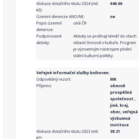
Alokace dotačního titulu 2024 (mil.
646.66
Kč):
Územní dimenze ANO/NE:
ne
Popis územní
celá ČR
dimenze:
Podporované
Aktivity se prolínají téměř do všech
aktivity:
oblastí činností v kultuře. Program
je významným nástrojem plnění
státní kulturní politiky.
Veřejné informační služby knihoven.
Odpovědný rezort:
MK
Příjemci:
obecně
prospěšná
společnost ,
jiné, kraj,
obec, veřejná
výzkumná
instituce
Alokace dotačního titulu 2023 (mil.
38.21
Kč):