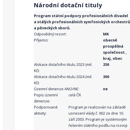
Národní dotační tituly
Program státní podpory profesionálních divadel
a stálých profesionálních symfonických orchestrů
a pěveckých sborů.
Odpovědný rezort:
MK
Příjemci:
obecně
prospěšná
společnost ,
kraj, obec
Alokace dotačního titulu 2023 (mil.
250
Kč):
Alokace dotačního titulu 2024 (mil.
300
Kč):
Územní dimenze ANO/NE:
ne
Popis územní
celá ČR
dimenze:
Podporované
Program je realizován na základě
aktivity:
usnesení vlády č. 902 ze dne 10.
září 2003. Program je systémovým
řešením státního podílu na rozvoji