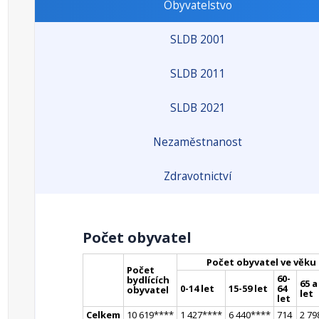
Obyvatelstvo
SLDB 2001
SLDB 2011
SLDB 2021
Nezaměstnanost
Zdravotnictví
Počet obyvatel
Počet obyvatel ve věku
Počet
60-
bydlících
65 a
0-14 let
15-59 let
64
obyvatel
let
let
Celkem
10 619
**
**
1 427
**
**
6 440
**
**
714
2 79