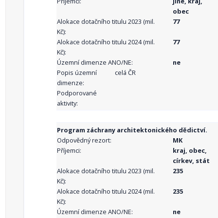
Příjemci:
jiné, kraj,
obec
Alokace dotačního titulu 2023 (mil.
77
Kč):
Alokace dotačního titulu 2024 (mil.
77
Kč):
Územní dimenze ANO/NE:
ne
Popis územní
celá ČR
dimenze:
Podporované
aktivity:
Program záchrany architektonického dědictví.
Odpovědný rezort:
MK
Příjemci:
kraj, obec,
církev, stát
Alokace dotačního titulu 2023 (mil.
235
Kč):
Alokace dotačního titulu 2024 (mil.
235
Kč):
Územní dimenze ANO/NE:
ne