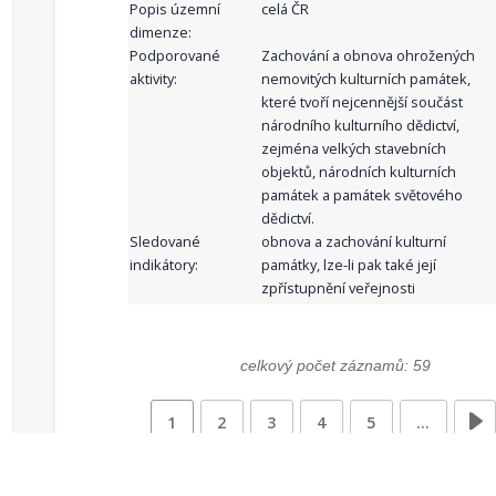
Popis územní
celá ČR
dimenze:
Podporované
Zachování a obnova ohrožených
aktivity:
nemovitých kulturních památek,
které tvoří nejcennější součást
národního kulturního dědictví,
zejména velkých stavebních
objektů, národních kulturních
památek a památek světového
dědictví.
Sledované
obnova a zachování kulturní
indikátory:
památky, lze-li pak také její
zpřístupnění veřejnosti
celkový počet záznamů: 59
1
2
3
4
5
…