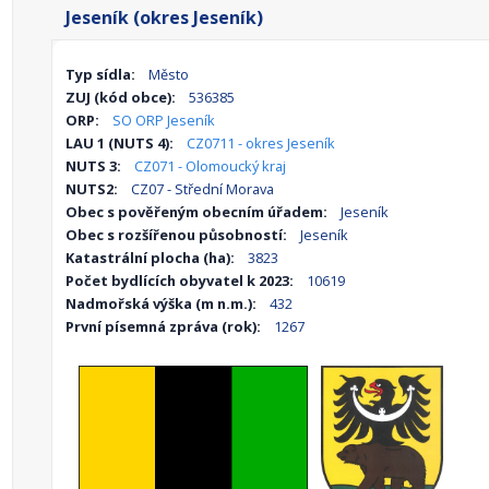
Jeseník (okres Jeseník)
Typ sídla:
Město
ZUJ (kód obce):
536385
ORP:
SO ORP Jeseník
LAU 1 (NUTS 4):
CZ0711 - okres Jeseník
NUTS 3:
CZ071 - Olomoucký kraj
NUTS2:
CZ07 - Střední Morava
Obec s pověřeným obecním úřadem:
Jeseník
Obec s rozšířenou působností:
Jeseník
Katastrální plocha (ha):
3823
Počet bydlících obyvatel k 2023:
10619
Nadmořská výška (m n.m.):
432
První písemná zpráva (rok):
1267