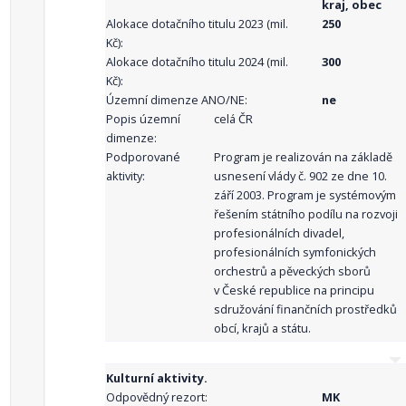
kraj, obec
Alokace dotačního titulu 2023 (mil.
250
Kč):
Alokace dotačního titulu 2024 (mil.
300
Kč):
Územní dimenze ANO/NE:
ne
Popis územní
celá ČR
dimenze:
Podporované
Program je realizován na základě
aktivity:
usnesení vlády č. 902 ze dne 10.
září 2003. Program je systémovým
řešením státního podílu na rozvoji
profesionálních divadel,
profesionálních symfonických
orchestrů a pěveckých sborů
v České republice na principu
sdružování finančních prostředků
obcí, krajů a státu.
Kulturní aktivity.
Odpovědný rezort:
MK