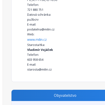
Telefon:
721 880 751
Datová schránka:
pu3bcrv
E-mail:
podatelna@milin.cz
Web:
www.milin.cz
Starosta/tka:
Vladimír Vojáček
Telefon:
603 958 654
E-mail:
starosta@milin.cz
Obyvatelstvo