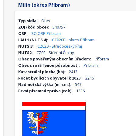
Milín (okres Příbram)
Typ sídla:
Obec
ZUJ (kód obce):
540757
ORP:
SO ORP Příbram
LAU 1 (NUTS 4):
CZ020B - okres Příbram
NUTS 3:
CZ020 - Středočeský kraj
NUTS2:
CZ02 - Střední Čechy
Obec s pověřeným obecním úřadem:
Příbram
Obec s rozšířenou působností:
Příbram
Katastrální plocha (ha):
2413
Počet bydlících obyvatel k 2023:
2216
Nadmořská výška (m n.m.):
547
První písemná zpráva (rok):
1336