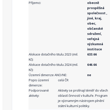
Příjemci:
obecně
prospěšná
společnost ,
jiné, kraj,
obec,
občanské
sdružení,
veřejná
výzkumná
instituce
Alokace dotačního titulu 2023 (mil.
633.66
Kč):
Alokace dotačního titulu 2024 (mil.
646.66
Kč):
Územní dimenze ANO/NE:
ne
Popis územní
celá ČR
dimenze:
Podporované
Aktivity se prolínají téměř do všech
aktivity:
oblastí činností v kultuře. Program
je významným nástrojem plnění
státní kulturní politiky.