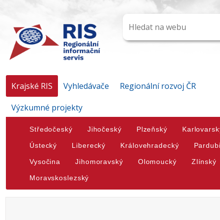
Krajské RIS
Vyhledávače
Regionální rozvoj ČR
Výzkumné projekty
Středočeský
Jihočeský
Plzeňský
Karlovarsk
Ústecký
Liberecký
Královehradecký
Pardub
Vysočina
Jihomoravský
Olomoucký
Zlínský
Moravskoslezský