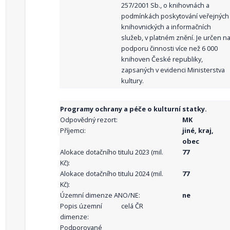
257/2001 Sb., o knihovnách a
podmínkách poskytování veřejných
knihovnických a informačních
služeb, v platném znění. Je určen n
podporu činnosti více než 6 000
knihoven České republiky,
zapsaných v evidenci Ministerstva
kultury.
Programy ochrany a péče o kulturní statky.
Odpovědný rezort:
MK
Příjemci:
jiné, kraj,
obec
Alokace dotačního titulu 2023 (mil.
77
Kč):
Alokace dotačního titulu 2024 (mil.
77
Kč):
Územní dimenze ANO/NE:
ne
Popis územní
celá ČR
dimenze:
Podporované