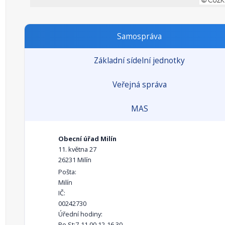
Samospráva
Základní sídelní jednotky
Veřejná správa
MAS
Obecní úřad Milín
11. května 27
26231 Milín
Pošta:
Milín
IČ:
00242730
Úřední hodiny:
Po,St:7-11.00,12-16.30