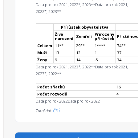
Data pro rok 2021, 2022*, 2023**
Data pro rok 2021,
2022*, 2023**
Přírůstek obyvatelstva
Živě
Přirozený
Zemřelí
Přistěhova
narození
přírůstek
Celkem
11
*
*
29
*
*
1
**
**
74
*
*
Muži
13
12
1
37
Ženy
9
14
-5
34
Data pro rok 2021, 2023*, 2022**
Data pro rok 2021,
2023*, 2022**
Počet sňatků
16
Počet rozvodů
4
Data pro rok 2022
Data pro rok 2022
Zdroj dat:
ČSÚ