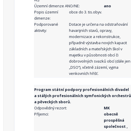
Územní dimenze ANO/NE:
ano
Popis územní
obce do 3. tis.obyv.
dimenze:
Podporované
Dotace je určena na odstraňování
aktivity:
havarijních stavů, opravy,
modernizace a rekonstrukce,
případně výstavba nových kapacit
základních a mateřských škol v
majetku v působnosti obcí či
dobrovolných svazků obcí (dále jen
„DSO“), včetně zázemí, vyjma
venkovních hřišť.
Program státní podpory profesionálních divadel
a stálých profesionálních symfonických orchestrů
a pěveckých sborů.
Odpovědný rezort:
MK
Příjemci:
obecně
prospěšná
společnost ,