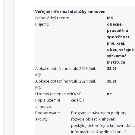
Veřejné informační služby knihoven.
Odpovědný rezort:
MK
Příjemci:
obecně
prospěšná
společnost ,
jiné, kraj,
obec, veřejná
výzkumná
instituce
Alokace dotačního titulu 2023 (mil.
38.21
Kč):
Alokace dotačního titulu 2024 (mil.
38.21
Kč):
Územní dimenze ANO/NE:
ne
Popis územní
celá ČR
dimenze:
Podporované
Program je nástrojem podpory
aktivity:
rozvoje oblasti knihoven,
poskytujících veřejné knihovnické a
informační služby dle zákona č.