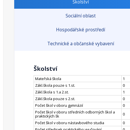
Školství
Sociální oblast
Hospodářské prostředí
Technické a občanské vybavení
Školství
Mateřská škola
1
Zákl.škola pouze s 1.st.
0
Zákl.škola s 1.a 2.st.
1
Zákl.škola pouze s 2.st.
0
Počet škol v oboru gymnázií
0
Počet škol v oboru středních odborných škol a
0
praktických šk
Počet škol v oboru nástavbového studia
0
Počet středisek praktického vyučování
0