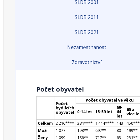
SLDB 2001
SLDB 2011
SLDB 2021
Nezaměstnanost
Zdravotnictví
Počet obyvatel
Počet obyvatel ve věku
Počet
60-
bydlících
65 a
0-14 let
15-59 let
64
obyvatel
více le
let
Celkem
2 216
**
**
384
**
**
1 414
**
**
143
450
**
*
Muži
1 077
198
*
*
697
*
*
80
199
*
*
Ženy
1 099
186
*
*
717
*
*
63
251
*
*