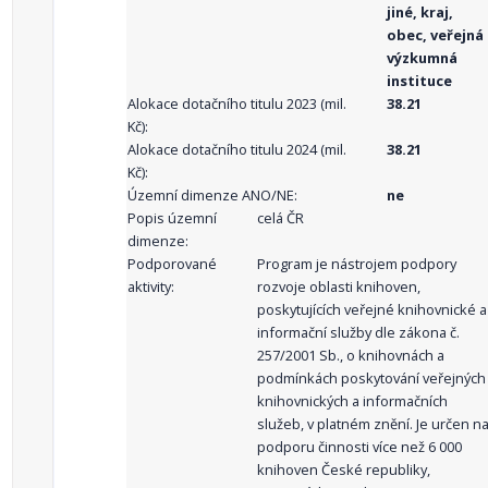
jiné, kraj,
obec, veřejná
výzkumná
instituce
Alokace dotačního titulu 2023 (mil.
38.21
Kč):
Alokace dotačního titulu 2024 (mil.
38.21
Kč):
Územní dimenze ANO/NE:
ne
Popis územní
celá ČR
dimenze:
Podporované
Program je nástrojem podpory
aktivity:
rozvoje oblasti knihoven,
poskytujících veřejné knihovnické a
informační služby dle zákona č.
257/2001 Sb., o knihovnách a
podmínkách poskytování veřejných
knihovnických a informačních
služeb, v platném znění. Je určen n
podporu činnosti více než 6 000
knihoven České republiky,