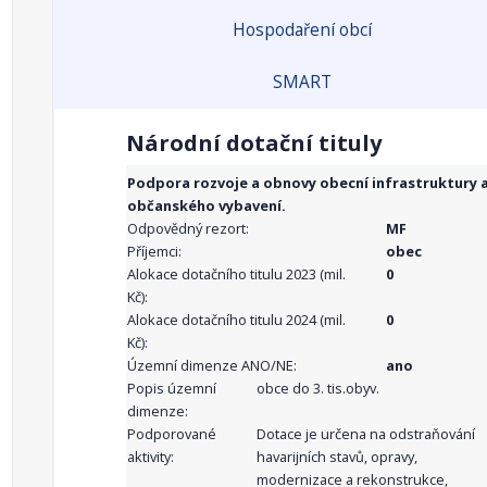
Hospodaření obcí
SMART
Národní dotační tituly
Podpora rozvoje a obnovy obecní infrastruktury 
občanského vybavení.
Odpovědný rezort:
MF
Příjemci:
obec
Alokace dotačního titulu 2023 (mil.
0
Kč):
Alokace dotačního titulu 2024 (mil.
0
Kč):
Územní dimenze ANO/NE:
ano
Popis územní
obce do 3. tis.obyv.
dimenze:
Podporované
Dotace je určena na odstraňování
aktivity:
havarijních stavů, opravy,
modernizace a rekonstrukce,