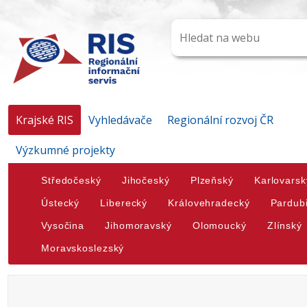
Krajské RIS
Vyhledávače
Regionální rozvoj ČR
Výzkumné projekty
Středočeský
Jihočeský
Plzeňský
Karlovarsk
Ústecký
Liberecký
Královehradecký
Pardub
Vysočina
Jihomoravský
Olomoucký
Zlínský
Moravskoslezský