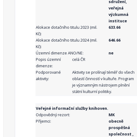
sdružení,
veřejná
výzkumná
instituce
Alokace dotačního titulu 2023 (mil.
633.66
Kč):
Alokace dotačního titulu 2024 (mil.
646.66
Kč):
Územní dimenze ANO/NE:
ne
Popis územní
celá ČR
dimenze:
Podporované
Aktivity se prolínají téměř do všech
aktivity:
oblastí činností v kultuře. Program
je významným nástrojem plnění
státní kulturní politiky.
Veřejné informační služby knihoven.
Odpovědný rezort:
MK
Příjemci:
obecně
prospěšná
společnost ,