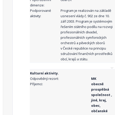
dimenze:
Podporované
Program je realizován na základě
aktivity:
usnesení vlády č. 902 ze dne 10.
září 2003. Program je systémovým
řešením státního podílu na rozvoji
profesionálních divadel,
profesionálních symfonických
orchestrů a pěveckých sborů
v České republice na principu
sdružování finančních prostředků
obcí, krajů a státu.
Kulturní aktivity.
Odpovědný rezort:
MK
Příjemci:
obecně
prospěšná
společnost ,
jiné, kraj,
obec,
občanské