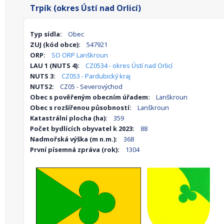
Trpík (okres Ústí nad Orlicí)
Typ sídla:
Obec
ZUJ (kód obce):
547921
ORP:
SO ORP Lanškroun
LAU 1 (NUTS 4):
CZ0534 - okres Ústí nad Orlicí
NUTS 3:
CZ053 - Pardubický kraj
NUTS2:
CZ05 - Severovýchod
Obec s pověřeným obecním úřadem:
Lanškroun
Obec s rozšířenou působností:
Lanškroun
Katastrální plocha (ha):
359
Počet bydlících obyvatel k 2023:
88
Nadmořská výška (m n.m.):
368
První písemná zpráva (rok):
1304