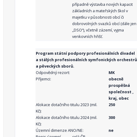
případně výstavba nových kapacit
základních a mateřských škol v
majetku v působnosti obcí či
dobrovolných svazků obcí (dále jen
„DSO“), včetně zázemí, vyjma
venkovních hřišť.
Program státní podpory profesionálních divadel
a stálých profesionálních symfonických orchestrů
a pěveckých sborů.
Odpovědný rezort:
MK
Příjemci:
obecně
prospěšná
společnost ,
kraj, obec
Alokace dotačního titulu 2023 (mil.
250
Kč):
Alokace dotačního titulu 2024 (mil.
300
Kč):
Územní dimenze ANO/NE:
ne
Popis územní
celá ČR