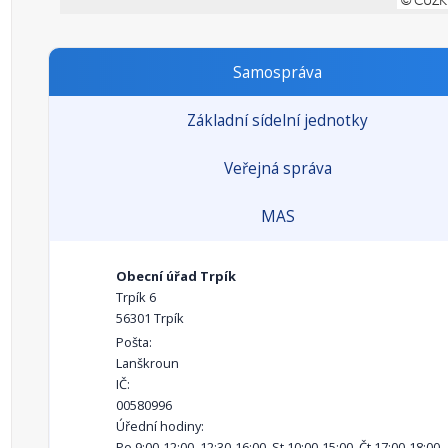
Samospráva
Základní sídelní jednotky
Veřejná správa
MAS
Obecní úřad Trpík
Trpík 6
56301 Trpík
Pošta:
Lanškroun
IČ:
00580996
Úřední hodiny:
Po 9:00-12:00, 12:30-16:00, St 10:00-15:00, Čt 17:00-18:00