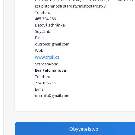
(za přítomnosti starosty/místostarostky)
Telefon:
465 394 266
Datová schránka:
5uya5hb
E-mail:
outrpik@gmail.com
Web:
www.trpik.cz
Starosta/tka:
Eva Felcmanová
Telefon:
724 186 255
E-mail:
outrpik@gmail.com
Obyvatelstvo