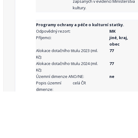
zapsaných v evidenci Ministerstva
kultury.
Programy ochrany a péče o kulturní statky.
Odpovědný rezort:
MK
Příjemci:
jiné, kraj,
obec
Alokace dotačního titulu 2023 (mil.
77
Kč):
Alokace dotačního titulu 2024 (mil.
77
Kč):
Územní dimenze ANO/NE:
ne
Popis územní
celá ČR
dimenze:
Podporované
aktivity:
celkový počet záznamů: 68