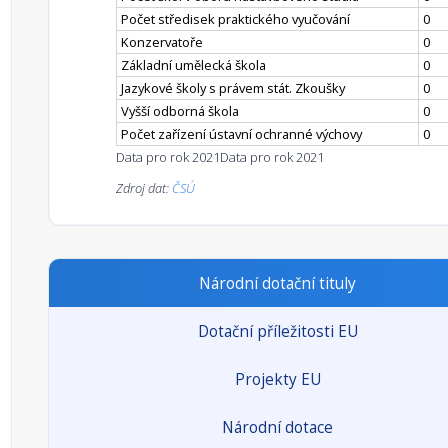
Počet středisek praktického vyučování
0
Konzervatoře
0
Základní umělecká škola
0
Jazykové školy s právem stát. Zkoušky
0
Vyšší odborná škola
0
Počet zařízení ústavní ochranné výchovy
0
Data pro rok 2021
Data pro rok 2021
Zdroj dat:
ČSÚ
Národní dotační tituly
Dotační příležitosti EU
Projekty EU
Národní dotace