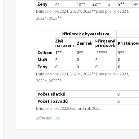
Ženy
44
10
*
*
22
*
*
3
9
*
*
44
Data pro rok 2021, 2022*, 2023**
Data pro rok 2021,
2022*, 2023**
Přírůstek obyvatelstva
Živě
Přirozený
Zemřelí
Přistěhova
narození
přírůstek
Celkem
1
*
*
0
*
*
-1
**
**
5
*
*
Muži
2
0
2
0
Ženy
0
0
0
0
Data pro rok 2021, 2023*, 2022**
Data pro rok 2021,
2023*, 2022**
Počet sňatků
0
Počet rozvodů
0
Data pro rok 2022
Data pro rok 2022
Zdroj dat:
ČSÚ