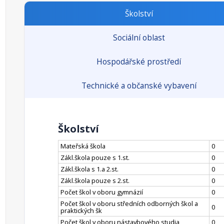
Školství
Sociální oblast
Hospodářské prostředí
Technické a občanské vybavení
Školství
Mateřská škola
0
Zákl.škola pouze s 1.st.
0
Zákl.škola s 1.a 2.st.
0
Zákl.škola pouze s 2.st.
0
Počet škol v oboru gymnázií
0
Počet škol v oboru středních odborných škol a
0
praktických šk
Počet škol v oboru nástavbového studia
0