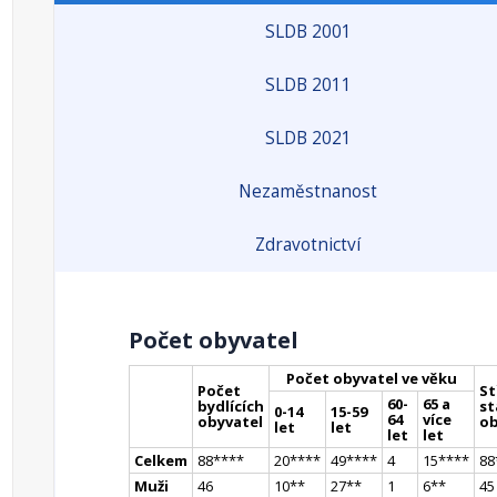
SLDB 2001
SLDB 2011
SLDB 2021
Nezaměstnanost
Zdravotnictví
Počet obyvatel
Počet obyvatel ve věku
Počet
St
60-
65 a
bydlících
st
0-14
15-59
64
více
obyvatel
ob
let
let
let
let
Celkem
88
**
**
20
**
**
49
**
**
4
15
**
**
88
Muži
46
10
*
*
27
*
*
1
6
*
*
45