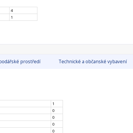
4
1
odářské prostředí
Technické a občanské vybavení
1
0
0
0
0