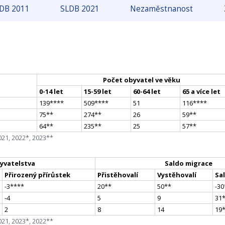
DB 2011
SLDB 2021
Nezaměstnanost
Počet obyvatel ve věku
0-14 let
15-59 let
60-64 let
65 a více let
139
**
**
509
**
**
51
116
**
**
75
*
*
274
*
*
26
59
*
*
64
*
*
235
*
*
25
57
*
*
021, 2022*, 2023**
yvatelstva
Saldo migrace
Přirozený přírůstek
Přistěhovalí
Vystěhovalí
Sa
-3
**
**
20
*
*
50
*
*
-30
-4
5
9
31
2
8
14
19
021, 2023*, 2022**