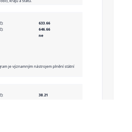
bcí, krajů a státu.
):
633.66
):
646.66
ne
Program je významným nástrojem plnění státní
):
38.21
):
38.21
ne