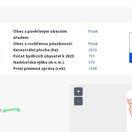
Obec s pověřeným obecním
Písek
úřadem:
Obec s rozšířenou působností:
Písek
Katastrální plocha (ha):
2010
Počet bydlících obyvatel k 2023:
731
Nadmořská výška (m n.m.):
373
První písemná zpráva (rok):
1338
í)