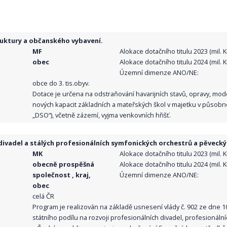
ruktury a občanského vybavení.
MF
Alokace dotačního titulu 2023 (mil. Kč
obec
Alokace dotačního titulu 2024 (mil. Kč
Územní dimenze ANO/NE:
obce do 3. tis.obyv.
Dotace je určena na odstraňování havarijních stavů, opravy, mo
nových kapacit základních a mateřských škol v majetku v působno
„DSO“), včetně zázemí, vyjma venkovních hřišť.
ivadel a stálých profesionálních symfonických orchestrů a pěvecký
MK
Alokace dotačního titulu 2023 (mil. Kč
obecně prospěšná
Alokace dotačního titulu 2024 (mil. Kč
společnost , kraj,
Územní dimenze ANO/NE:
obec
celá ČR
Program je realizován na základě usnesení vlády č. 902 ze dne 
státního podílu na rozvoji profesionálních divadel, profesionál