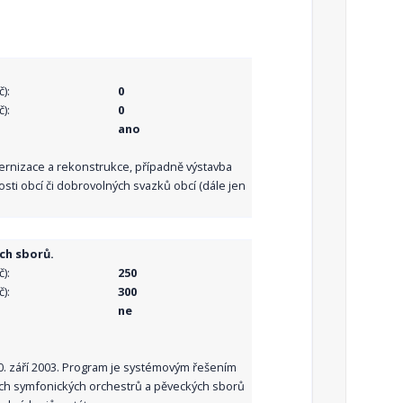
):
0
):
0
ano
dernizace a rekonstrukce, případně výstavba
sti obcí či dobrovolných svazků obcí (dále jen
ch sborů.
):
250
):
300
ne
10. září 2003. Program je systémovým řešením
ních symfonických orchestrů a pěveckých sborů