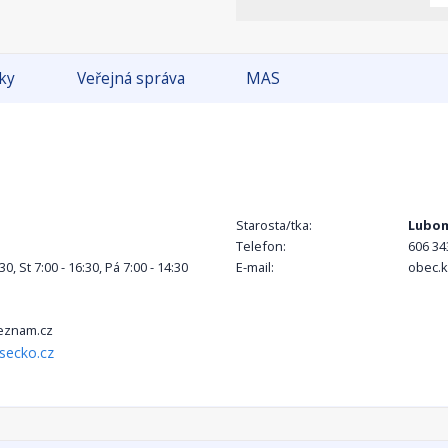
tky
Veřejná správa
MAS
Starosta/tka:
Lubom
Telefon:
606 34
:30, St 7:00 - 16:30, Pá 7:00 - 14:30
E-mail:
obec.
eznam.cz
secko.cz