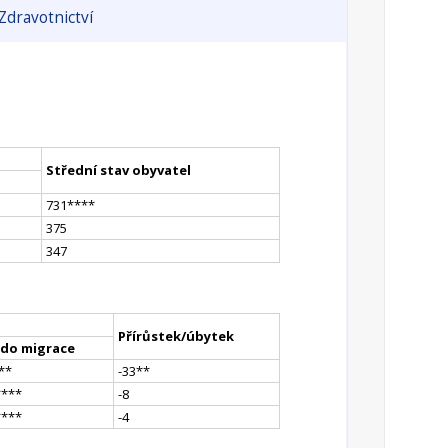
Zdravotnictví
Střední stav obyvatel
731
**
**
375
347
Přírůstek/úbytek
ldo migrace
*
*
-33
*
*
**
**
-8
**
**
-4