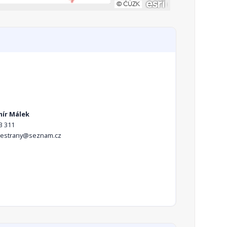
ír Málek
3 311
kestrany@seznam.cz