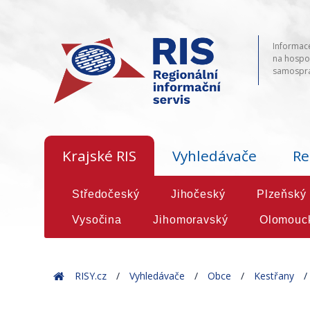
Informace
na hospod
samosprá
Krajské RIS
Vyhledávače
Re
Středočeský
Jihočeský
Plzeňský
Vysočina
Jihomoravský
Olomouc
Home
RISY.cz
Vyhledávače
Obce
Kestřany