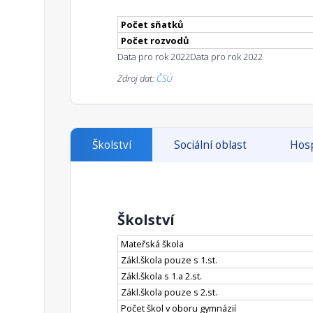
Počet sňatků
Počet rozvodů
Data pro rok 2022
Data pro rok 2022
Zdroj dat:
ČSÚ
Školství
Sociální oblast
Hosp
Školství
Mateřská škola
Zákl.škola pouze s 1.st.
Zákl.škola s 1.a 2.st.
Zákl.škola pouze s 2.st.
Počet škol v oboru gymnázií