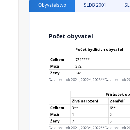
Obyvatelstvo
SLDB 2001
SL
Počet obyvatel
Počet bydlících obyvatel
Celkem
731
**
**
Muži
372
Ženy
345
Data pro rok 2021, 2022*, 2023**
Data pro rok 2
Přírůstek ob
Živě narození
Zemřelí
Celkem
3
*
*
6
*
*
Muži
1
5
Ženy
7
5
Data pro rok 2021, 2023*, 2022**
Data pro rok 2