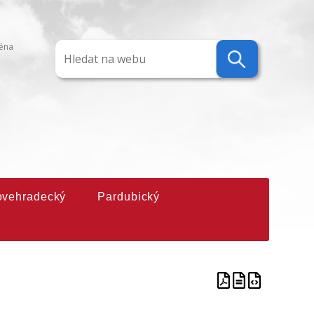
ména
ovehradecký
Pardubický