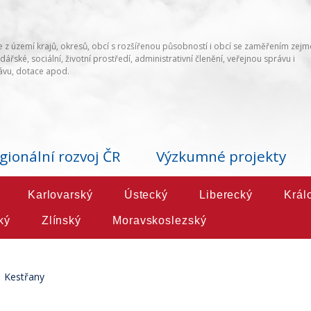
 z území krajů, okresů, obcí s rozšířenou působností i obcí se zaměřením zej
ářské, sociální, životní prostředí, administrativní členění, veřejnou správu i
vu, dotace apod.
gionální rozvoj ČR
Výzkumné projekty
Karlovarský
Ústecký
Liberecký
Král
ký
Zlínský
Moravskoslezský
Kestřany