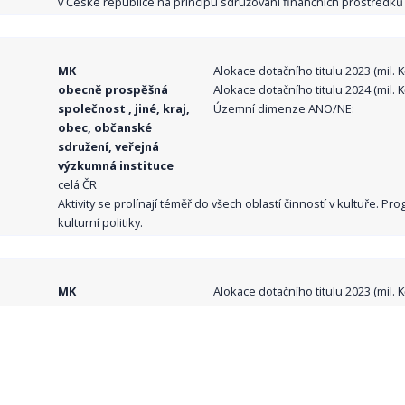
v České republice na principu sdružování finančních prostředků o
MK
Alokace dotačního titulu 2023 (mil. Kč
obecně prospěšná
Alokace dotačního titulu 2024 (mil. Kč
společnost , jiné, kraj,
Územní dimenze ANO/NE:
obec, občanské
sdružení, veřejná
výzkumná instituce
celá ČR
Aktivity se prolínají téměř do všech oblastí činností v kultuře. 
kulturní politiky.
MK
Alokace dotačního titulu 2023 (mil. Kč
obecně prospěšná
Alokace dotačního titulu 2024 (mil. Kč
společnost , jiné, kraj,
Územní dimenze ANO/NE:
obec, veřejná
výzkumná instituce
celá ČR