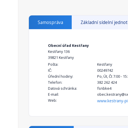
Samospráva
Základní sídelní jedno
Obecní úřad Kestřany
Kestřany 136
39821 Kestřany
Pošta:
Kestřany
IČ:
00249742
Úřední hodiny:
Po, Út, Čt 7:00 - 15
Telefon:
382 262 424
Datová schránka:
fsnbke4
E-mail:
obec.kestrany@s
Web:
www.kestrany-pi