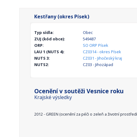
Kestřany (okres Písek)
Typ sídla:
Obec
ZUJ (kód obce):
549487
ORP:
SO ORP Písek
LAU 1 (NUTS 4):
CZ0314 - okres Písek
NUTS 3:
CZ031 - Jihočeský kraj
NUTS2:
CZ03 - Jihozápad
Ocenění v soutěži Vesnice roku
Krajské výsledky
2012 - GREEN (ocenění za péči o zeleň a životní prostřed