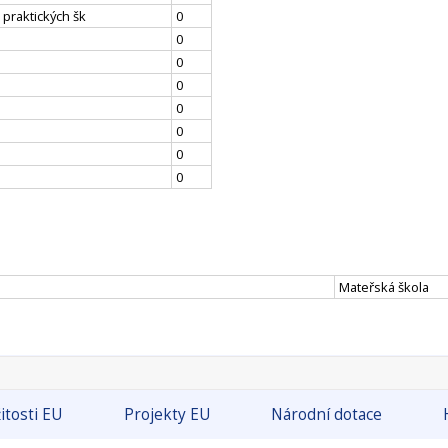
 praktických šk
0
0
0
0
0
0
0
0
Mateřská škola
itosti EU
Projekty EU
Národní dotace