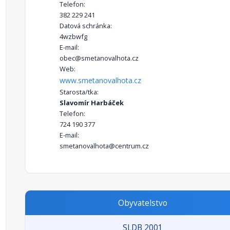
Telefon:
382 229 241
Datová schránka:
4wzbwfg
E-mail:
obec@smetanovalhota.cz
Web:
www.smetanovalhota.cz
Starosta/tka:
Slavomír Harbáček
Telefon:
724 190 377
E-mail:
smetanovalhota@centrum.cz
Obyvatelstvo
SLDB 2001