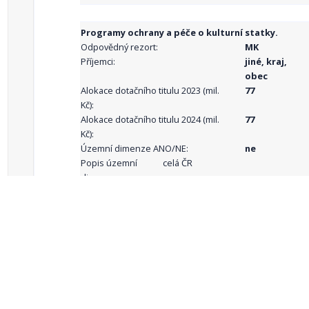
Programy ochrany a péče o kulturní statky.
Odpovědný rezort:
MK
Příjemci:
jiné, kraj,
obec
Alokace dotačního titulu 2023 (mil.
77
Kč):
Alokace dotačního titulu 2024 (mil.
77
Kč):
Územní dimenze ANO/NE:
ne
Popis územní
celá ČR
dimenze:
Podporované
aktivity:
celkový počet záznamů: 68
1
2
3
4
5
…