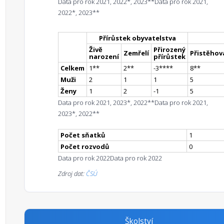
Data pro rok 2021, 2022*, 2023**
Data pro rok 2021,
2022*, 2023**
Přírůstek obyvatelstva
Živě
Přirozený
Zemřelí
Přistěhova
narození
přírůstek
Celkem
1
*
*
2
*
*
-3
**
**
8
*
*
Muži
2
1
1
5
Ženy
1
2
-1
5
Data pro rok 2021, 2023*, 2022**
Data pro rok 2021,
2023*, 2022**
Počet sňatků
1
Počet rozvodů
0
Data pro rok 2022
Data pro rok 2022
Zdroj dat:
ČSÚ
Školství