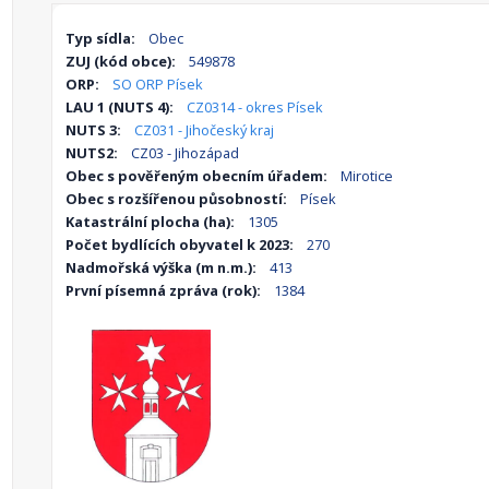
Typ sídla:
Obec
ZUJ (kód obce):
549878
ORP:
SO ORP Písek
LAU 1 (NUTS 4):
CZ0314 - okres Písek
NUTS 3:
CZ031 - Jihočeský kraj
NUTS2:
CZ03 - Jihozápad
Obec s pověřeným obecním úřadem:
Mirotice
Obec s rozšířenou působností:
Písek
Katastrální plocha (ha):
1305
Počet bydlících obyvatel k 2023:
270
Nadmořská výška (m n.m.):
413
První písemná zpráva (rok):
1384