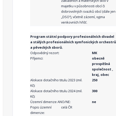
základních a mateřských škol v
majetku v působnosti obcí či
dobrovolných svazků obcí (dále jen
„DSO“), včetně zázemí, vyjma
venkovních hřišť.
Program státní podpory profesionálních divadel
a stálých profesionálních symfonických orchestrů
a pěveckých sborů.
Odpovědný rezort:
MK
Příjemci:
obecně
prospěšná
společnost ,
kraj, obec
Alokace dotačního titulu 2023 (mil.
250
Kč):
Alokace dotačního titulu 2024 (mil.
300
Kč):
Územní dimenze ANO/NE:
ne
Popis územní
celá ČR
dimenze: