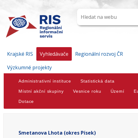
Krajské RIS
Vyhledávače
Regionální rozvoj ČR
Výzkumné projekty
Administrativní instituce
Statistická data
Místní akční skupiny
Vesnice roku
Území
E
Dotace
Smetanova Lhota (okres Písek)