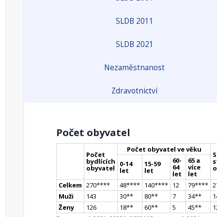
SLDB 2011
SLDB 2021
Nezaměstnanost
Zdravotnictví
Počet obyvatel
Počet obyvatel ve věku
Počet
S
60-
65 a
bydlících
s
0-14
15-59
64
více
obyvatel
o
let
let
let
let
Celkem
270
**
**
48
**
**
140
**
**
12
79
**
**
2
Muži
143
30
*
*
80
*
*
7
34
*
*
1
Ženy
126
18
*
*
60
*
*
5
45
*
*
1