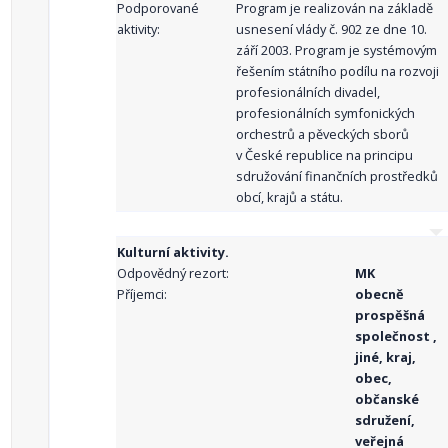
Podporované
Program je realizován na základě
aktivity:
usnesení vlády č. 902 ze dne 10.
září 2003. Program je systémovým
řešením státního podílu na rozvoji
profesionálních divadel,
profesionálních symfonických
orchestrů a pěveckých sborů
v České republice na principu
sdružování finančních prostředků
obcí, krajů a státu.
Kulturní aktivity.
Odpovědný rezort:
MK
Příjemci:
obecně
prospěšná
společnost ,
jiné, kraj,
obec,
občanské
sdružení,
veřejná