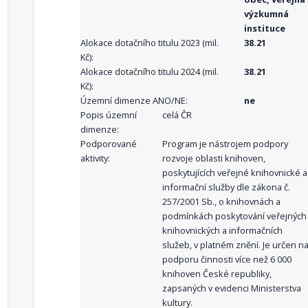
výzkumná
instituce
Alokace dotačního titulu 2023 (mil.
38.21
Kč):
Alokace dotačního titulu 2024 (mil.
38.21
Kč):
Územní dimenze ANO/NE:
ne
Popis územní
celá ČR
dimenze:
Podporované
Program je nástrojem podpory
aktivity:
rozvoje oblasti knihoven,
poskytujících veřejné knihovnické a
informační služby dle zákona č.
257/2001 Sb., o knihovnách a
podmínkách poskytování veřejných
knihovnických a informačních
služeb, v platném znění. Je určen n
podporu činnosti více než 6 000
knihoven České republiky,
zapsaných v evidenci Ministerstva
kultury.