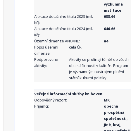
výzkumná
instituce
Alokace dotačního titulu 2023 (mil.
633.66
Kč):
Alokace dotačního titulu 2024 (mil.
646.66
Kč):
Územní dimenze ANO/NE:
ne
Popis územní
celá ČR
dimenze:
Podporované
Aktivity se prolínají téměř do všech
aktivity:
oblastí činností v kultuře. Program
je významným nástrojem plnění
státní kulturní politiky.
Veřejné informační služby knihoven.
Odpovědný rezort:
MK
Příjemci:
obecně
prospěšná
společnost ,
jiné, kraj,
obec, veřejná