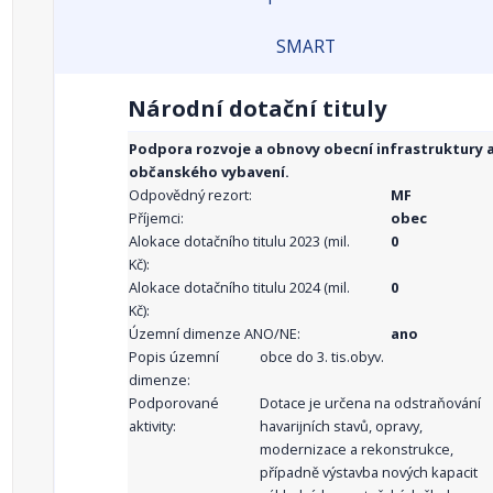
SMART
Národní dotační tituly
Podpora rozvoje a obnovy obecní infrastruktury 
občanského vybavení.
Odpovědný rezort:
MF
Příjemci:
obec
Alokace dotačního titulu 2023 (mil.
0
Kč):
Alokace dotačního titulu 2024 (mil.
0
Kč):
Územní dimenze ANO/NE:
ano
Popis územní
obce do 3. tis.obyv.
dimenze:
Podporované
Dotace je určena na odstraňování
aktivity:
havarijních stavů, opravy,
modernizace a rekonstrukce,
případně výstavba nových kapacit